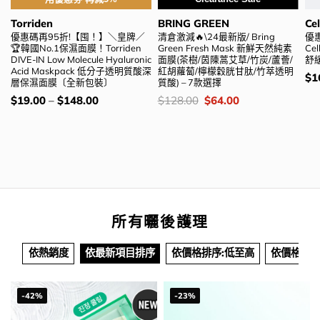
Torriden
BRING GREEN
Cel
優惠碼再95折!【囤！】＼皇牌／
清倉激減🔥\24最新版/ Bring
優惠
🏆韓國No.1保濕面膜！Torriden
Green Fresh Mask 新鮮天然純素
Cel
DIVE-IN Low Molecule Hyaluronic
面膜(茶樹/茵陳蒿艾草/竹炭/蘆薈/
舒
Acid Maskpack 低分子透明質酸深
紅胡蘿蔔/檸檬穀胱甘肽/竹萃透明
價
$
1
層保濕面膜〔全新包裝〕
質酸) – 7款選擇
錢
價
價
Original
Current
$
19.00
–
$
148.00
$
128.00
$
64.00
錢：
錢：
price
price
was:
is:
$128.00.
$64.00.
所有曬後護理
依熱銷度
依最新項目排序
依價格排序:低至高
依價格排序
-42%
-23%