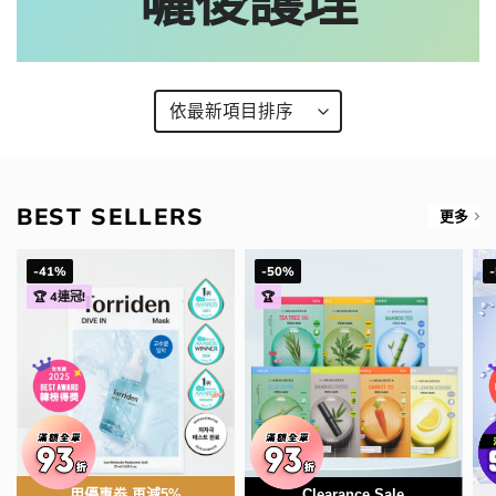
曬後護理
BEST SELLERS
更多
-41%
-50%
🏆 4連冠!
🏆
用優惠劵 再減5%
Clearance Sale