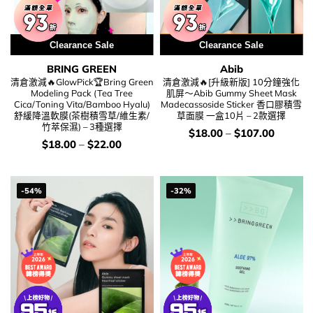
Clearance Sale
用優惠劵 再減5%
Clearance Sale
BRING GREEN
Abib
清倉激減🔥GlowPick🏆Bring Green
清倉激減🔥[升級新版] 10分鐘強化
Modeling Pack (Tea Tree
肌屏～Abib Gummy Sheet Mask
Cica/Toning Vita/Bamboo Hyalu)
Madecassoside Sticker 香口膠積雪
舒緩降溫軟膜(茶樹積雪草/維生素/
草面膜 一盒10片 – 2款選擇
竹萃保濕) – 3種選擇
價
$
18.00
–
$
107.00
錢：
價
$
18.00
–
$
22.00
錢：
-54%
-32%