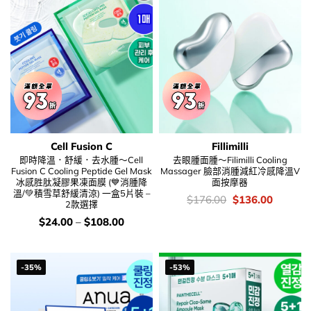
Cell Fusion C
Fillimilli
即時降溫．舒緩．去水腫～Cell
去眼腫面腫～Filimilli Cooling
Fusion C Cooling Peptide Gel Mask
Massager 臉部消腫減紅冷感降溫V
冰感胜肽凝膠果凍面膜 (💙消腫降
面按摩器
溫/💚積雪草舒緩清涼) 一盒5片裝 –
價
Original
Current
$
176.00
$
136.00
2款選擇
錢：
price
price
was:
is:
價
$
24.00
–
$
108.00
$176.00.
$136.00
錢：
-35%
-53%