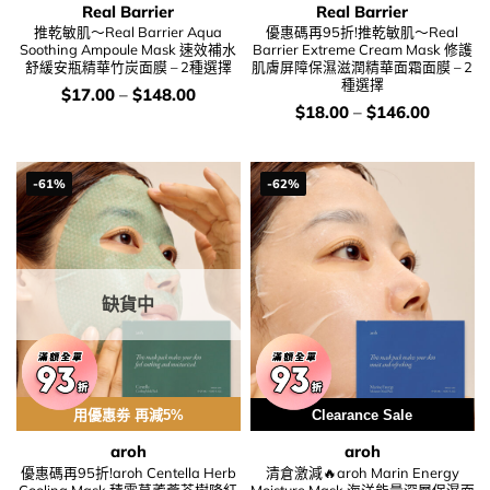
Real Barrier
Real Barrier
推乾敏肌～Real Barrier Aqua
優惠碼再95折!推乾敏肌～Real
Soothing Ampoule Mask 速效補水
Barrier Extreme Cream Mask 修護
舒緩安瓶精華竹炭面膜 – 2種選擇
肌膚屏障保濕滋潤精華面霜面膜 – 2
種選擇
價
$
17.00
–
$
148.00
錢：
價
$
18.00
–
$
146.00
錢：
-61%
-62%
缺貨中
用優惠劵 再減5%
Clearance Sale
aroh
aroh
優惠碼再95折!aroh Centella Herb
清倉激減🔥aroh Marin Energy
Cooling Mask 積雪草蘆薈茶樹降紅
Moisture Mask 海洋能量深層保濕面