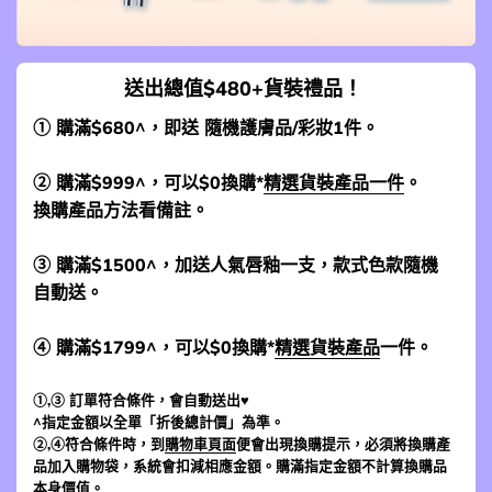
送出總值$480+貨裝禮品！
① 購滿$680^，即送 隨機護膚品/彩妝1件。
② 購滿$999^，可以$0換購*
精選貨裝產品一件
。
換購產品方法看備註。
③ 購滿$1500^，加送人氣唇釉一支，款式色款隨機
自動送。
④ 購滿$1799^，可以$0換購*
精選貨裝產品
一件。
①,③ 訂單符合條件，會自動送出♥
^指定金額以全單「折後總計價」為準。
②,④符合條件時，到
購物車頁面
便會出現換購提示，必須將換購產
品加入購物袋，系統會扣減相應金額。購滿指定金額不計算換購品
本身價值。