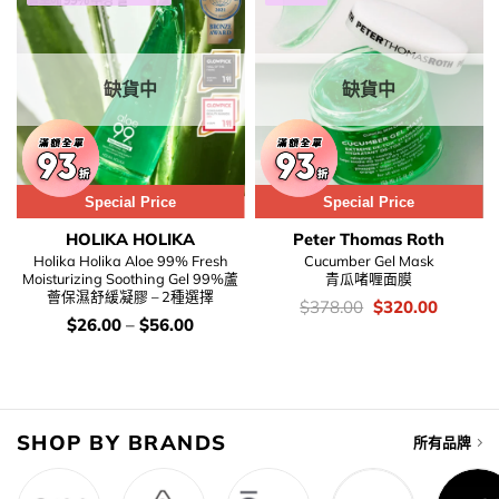
缺貨中
缺貨中
Special Price
Special Price
HOLIKA HOLIKA
Peter Thomas Roth
Holika Holika Aloe 99% Fresh
Cucumber Gel Mask
Moisturizing Soothing Gel 99%蘆
青瓜啫喱面膜
薈保濕舒緩凝膠 – 2種選擇
價
Original
Current
$
378.00
$
320.00
錢：
price
price
價
$
26.00
–
$
56.00
was:
is:
錢：
$378.00.
$320.00
SHOP BY BRANDS
所有品牌