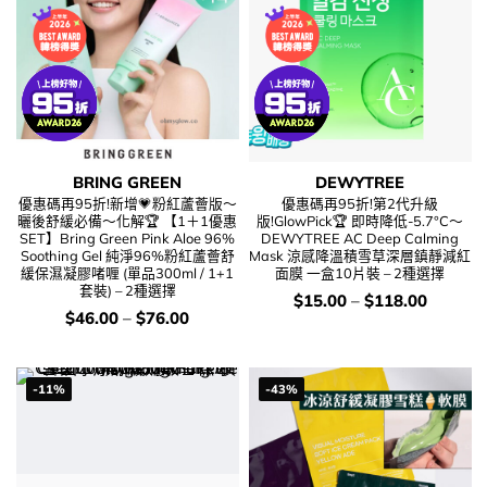
BRING GREEN
DEWYTREE
優惠碼再95折!新增💗粉紅蘆薈版～
優惠碼再95折!第2代升級
曬後舒緩必備～化解🏆 【1＋1優惠
版!GlowPick🏆 即時降低-5.7°C～
SET】Bring Green Pink Aloe 96%
DEWYTREE AC Deep Calming
Soothing Gel 純淨96%粉紅蘆薈舒
Mask 涼感降溫積雪草深層鎮靜減紅
緩保濕凝膠啫喱 (單品300ml / 1+1
面膜 一盒10片裝 – 2種選擇
套裝) – 2種選擇
價
$
15.00
–
$
118.00
錢：
價
$
46.00
–
$
76.00
錢：
-11%
-43%