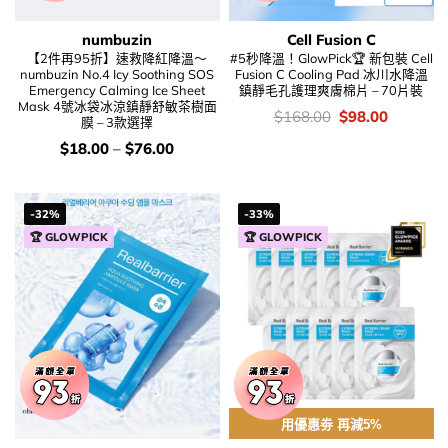
numbuzin
Cell Fusion C
【2件再95折】速救降紅降溫～
#5秒降溫！GlowPick🏆 新包裝 Cell
numbuzin No.4 Icy Soothing SOS
Fusion C Cooling Pad 冰川水降溫
Emergency Calming Ice Sheet
鎮靜毛孔護理爽膚棉片 – 70片裝
Mask 4號冰袋冰涼鎮靜舒敏茶樹面
價
Original
Current
$
168.00
$
98.00
膜 – 3款選擇
錢：
price
price
was:
is:
價
$
18.00
–
$
76.00
$168.00.
$98.00.
錢：
-32%
-33%
🏆 GLOWPICK
🏆 GLOWPICK
用優惠劵 再減5%