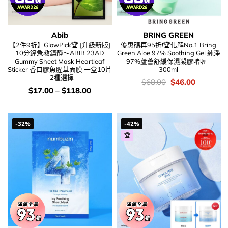
Abib
BRING GREEN
【2件9折】GlowPick🏆 [升級新版]
優惠碼再95折!🏆化解No.1 Bring
10分鐘急救鎮靜～ABIB 23AD
Green Aloe 97% Soothing Gel 純淨
Gummy Sheet Mask Heartleaf
97%蘆薈舒緩保濕凝膠啫喱 –
Sticker 香口膠魚腥草面膜 一盒10片
300ml
– 2種選擇
價
Original
Current
$
68.00
$
46.00
錢：
price
price
價
$
17.00
–
$
118.00
was:
is:
錢：
$68.00.
$46.00.
-32%
-42%
🏆