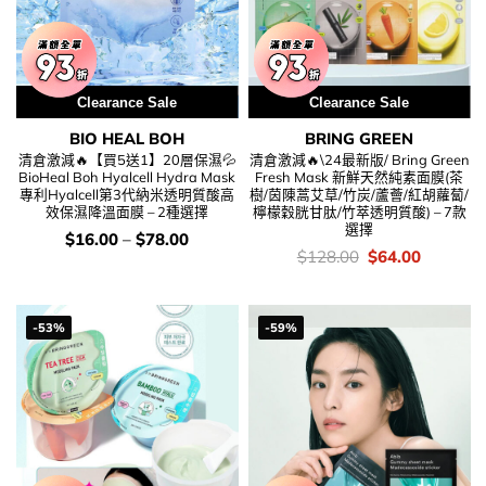
Clearance Sale
Clearance Sale
BIO HEAL BOH
BRING GREEN
清倉激減🔥【買5送1】20層保濕💦
清倉激減🔥\24最新版/ Bring Green
BioHeal Boh Hyalcell Hydra Mask
Fresh Mask 新鮮天然純素面膜(茶
專利Hyalcell第3代納米透明質酸高
樹/茵陳蒿艾草/竹炭/蘆薈/紅胡蘿蔔/
效保濕降溫面膜 – 2種選擇
檸檬穀胱甘肽/竹萃透明質酸) – 7款
選擇
價
$
16.00
–
$
78.00
錢：
價
Original
Current
$
128.00
$
64.00
錢：
price
price
was:
is:
$128.00.
$64.00.
-53%
-59%