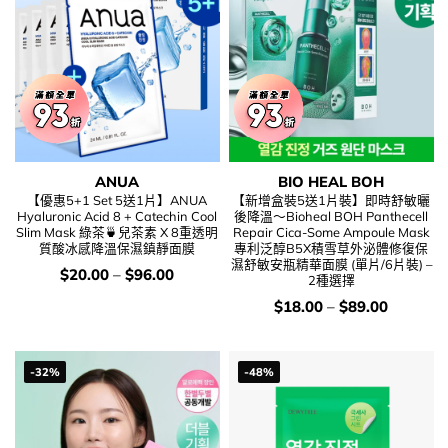
ANUA
BIO HEAL BOH
【優惠5+1 Set 5送1片】ANUA
【新增盒裝5送1片裝】即時舒敏曬
Hyaluronic Acid 8 + Catechin Cool
後降溫～Bioheal BOH Panthecell
Slim Mask 綠茶🍵兒茶素 X 8重透明
Repair Cica-Some Ampoule Mask
質酸冰感降溫保濕鎮靜面膜
專利泛醇B5X積雪草外泌體修復保
濕舒敏安瓶精華面膜 (單片/6片裝) –
價
$
20.00
–
$
96.00
2種選擇
錢：
價
$
18.00
–
$
89.00
錢：
-32%
-48%