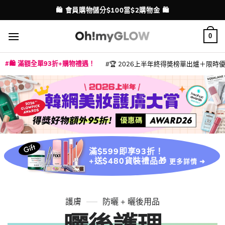
Skip
🛍️ 會員購物儲分$100當$2購物金 🛍️
配送港澳
to
content
0
🛍️ 滿額全單93折+購物禮遇！
🏆 2026上半年終得奬榜單出爐＋限時優惠
|
|
|
|
|
|
|
|
|
|
|
|
|
|
滿$599即享93折！
+送$480貨裝禮品🎁
更多詳情 ➜
護膚
防曬 + 曬後用品