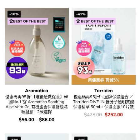
-18%
-41%
🏆BEST OF THE BEST
🏆 BEST OF THE BEST
用優惠劵 再減5%
Aromatica
Torriden
優惠碼再95折!【曬後急救保養】韓
優惠碼再95折!＼皇牌保濕組合 ／
國No.1 🏆 Aromatica Soothing
Torriden DIVE-IN 低分子透明質酸
Aloe Vera Gel 有機蘆薈保濕舒緩啫
保濕精華 50ml + 保濕面膜10片裝
喱凝膠 – 2款選擇
價
Original
Current
$
428.00
$
252.00
錢：
price
price
價
$
56.00
–
$
86.00
was:
is:
錢：
$428.00.
$252.00