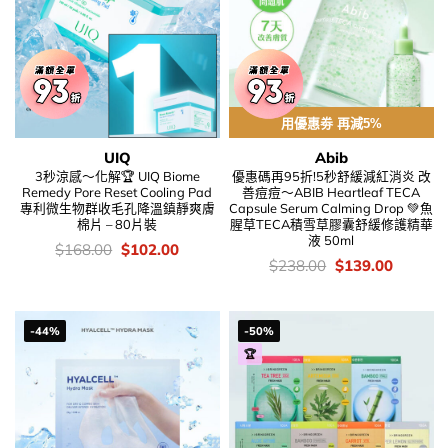
用優惠劵 再減5%
UIQ
Abib
3秒涼感～化解🏆 UIQ Biome
優惠碼再95折!5秒舒緩減紅消炎 改
Remedy Pore Reset Cooling Pad
善痘痘～ABIB Heartleaf TECA
專利微生物群收毛孔降溫鎮靜爽膚
Capsule Serum Calming Drop 💚魚
棉片 – 80片裝
腥草TECA積雪草膠囊舒緩修護精華
液 50ml
價
Original
Current
$
168.00
$
102.00
錢：
price
price
價
Original
Current
$
238.00
$
139.00
was:
is:
錢：
price
price
$168.00.
$102.00.
was:
is:
$238.00.
$139.00
-44%
-50%
🏆