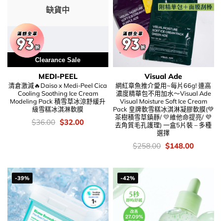
缺貨中
Clearance Sale
MEDI-PEEL
Visual Ade
清倉激減🔥Daiso x Medi-Peel Cica
網紅章魚推介愛用~每片66g! 連高
Cooling Soothing Ice Cream
濃度精華包不用加水～Visual Ade
Modeling Pack 積雪草冰涼舒緩升
Visual Moisture Soft Ice Cream
級雪糕冰淇淋軟膜
Pack 皇牌軟雪糕冰淇淋凝膠軟膜(💚
茶樹積雪草鎮靜/ 💛維他命提亮/ 💜
價
Original
Current
$
36.00
$
32.00
去角質毛孔護理) 一盒5片裝 – 多種
錢：
price
price
選擇
was:
is:
$36.00.
$32.00.
價
Original
Current
$
258.00
$
148.00
錢：
price
price
was:
is:
$258.00.
$148.00
-39%
-42%