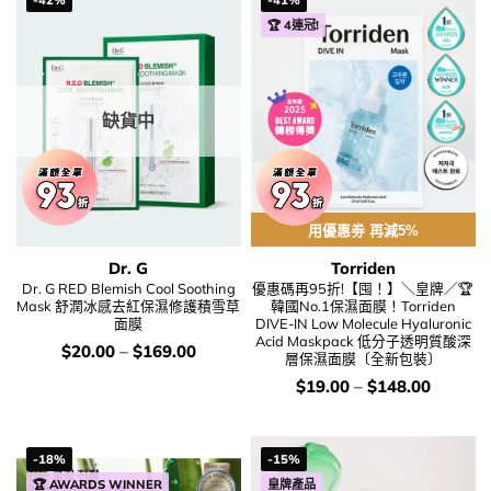
-42%
-41%
🏆 4連冠!
缺貨中
用優惠劵 再減5%
Dr. G
Torriden
Dr. G RED Blemish Cool Soothing
優惠碼再95折!【囤！】＼皇牌／🏆
Mask 舒潤冰感去紅保濕修護積雪草
韓國No.1保濕面膜！Torriden
面膜
DIVE-IN Low Molecule Hyaluronic
Acid Maskpack 低分子透明質酸深
價
$
20.00
–
$
169.00
層保濕面膜〔全新包裝〕
錢：
價
$
19.00
–
$
148.00
錢：
-18%
-15%
🏆 AWARDS WINNER
皇牌產品