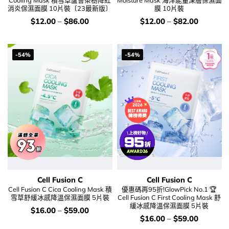
消炎保濕面膜 10片裝〔23最新版〕
膜 10片裝
價
價
$
12.00
–
$
86.00
$
12.00
–
$
82.00
錢：
錢：
-54%
-54%
Cell Fusion C
Cell Fusion C
Cell Fusion C Cica Cooling Mask 積
優惠碼再95折!GlowPick No.1 🏆
雪草舒緩冰感降溫保濕面膜 5片裝
Cell Fusion C First Cooling Mask 舒
緩冰感降溫保濕面膜 5片裝
價
$
16.00
–
$
59.00
錢：
價
$
16.00
–
$
59.00
錢：