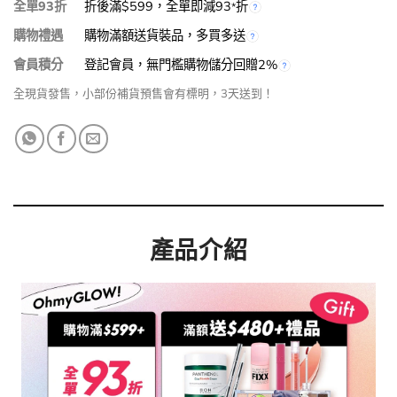
全單93折
折後滿$599，全單即減93
折
*
購物禮遇
購物滿額送貨裝品，多買多送
會員積分
登記會員，無門檻購物儲分回贈2%
全現貨發售，小部份補貨預售會有標明，3天送到！
產品介紹