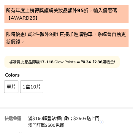
所有年度上榜得獎護膚美妝品額外𝟵𝟱折，輸入優惠碼
【AWARD26】
限時優惠! 買2件額外9折! 直接加進購物車，系統會自動更
新價錢。
$
$
💰購買此產品即賺
17-118
Glow Points ＝
0.34
-
2.36
購物金!
Colors
單片
1盒10片
快遞免運
滿$160順豐站/櫃自取；$250+送上門
澳門訂單$500免運