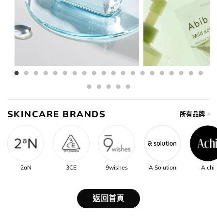
SKINCARE BRANDS
所有品牌
2aN
3CE
9wishes
A Solution
A.chi
返回首頁