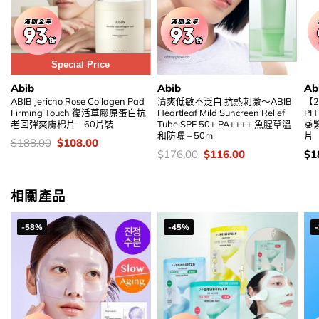
Special Price
Abib
Abib
Ab
ABIB Jericho Rose Collagen Pad
清爽低敏不泛白 抗熱刺激～ABIB
【2
Firming Touch 復活草膠原蛋白抗
Heartleaf Mild Suncreen Relief
PH 
老回彈爽膚棉片 – 60片裝
Tube SPF 50+ PA++++ 魚腥草溫

和防曬 – 50ml
片
價
Original
Current
$
188.00
$
108.00
錢：
price
price
價
Original
Current
價
$
176.00
$
116.00
$
1
was:
is:
錢：
price
price
錢
$188.00.
$108.00.
was:
is:
$176.00.
$116.00.
相關產品
-58%
-45%