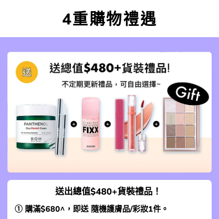
4重購物禮遇
送出總值$480+貨裝禮品！
① 購滿$680^，即送 隨機護膚品/彩妝1件。