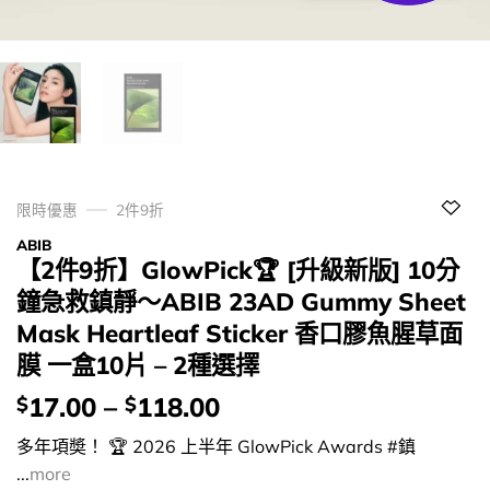
限時優惠
2件9折
ABIB
【2件9折】GlowPick🏆 [升級新版] 10分
鐘急救鎮靜～ABIB 23AD Gummy Sheet
Mask Heartleaf Sticker 香口膠魚腥草面
膜 一盒10片 – 2種選擇
價
17.00
–
118.00
$
$
錢：
多年項奬！ 🏆 2026 上半年 GlowPick Awards #鎮
...
more