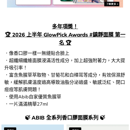
多年項奬！
🏆 2026 上半年 GlowPick Awards #鎮靜面膜 第一
名 🏆
．像香口膠一樣一無縫貼合臉上
．超纖細纖維面膜浸滿活性成分，加上超強附著力，大大提
升吸引率！
．富含魚腥草萃取物、甘菊花和白樺耳等成分，有效保濕舒
敏，緩解肌膚溫度過高導致油脂分泌過盛、敏感泛紅、閉口
痘痘等肌膚問題！
．使用Abib自家優質魚腥草
．一片滿滿精華27ml
🍃 ABIB 全系列香口膠面膜系列 🍃