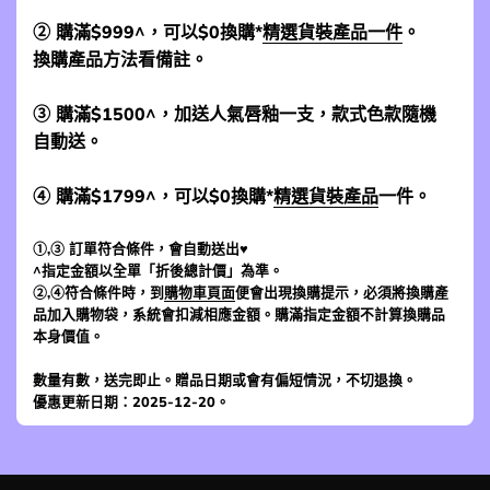
② 購滿$999^，可以$0換購*
精選貨裝產品一件
。
換購產品方法看備註。
③ 購滿$1500^，加送人氣唇釉一支，款式色款隨機
自動送。
④ 購滿$1799^，可以$0換購*
精選貨裝產品
一件。
①,③ 訂單符合條件，會自動送出♥
^指定金額以全單「折後總計價」為準。
②,④符合條件時，到
購物車頁面
便會出現換購提示，必須將換購產
品加入購物袋，系統會扣減相應金額。購滿指定金額不計算換購品
本身價值。
數量有數，送完即止。贈品日期或會有偏短情況，不切退換。
優惠更新日期：2025-12-20。