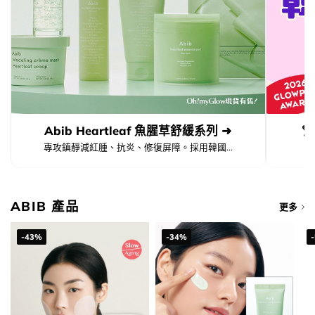
Abib Heartleaf 魚腥草舒緩系列 ➜

專攻鎮靜減紅腫、抗炎、修復屏障。採用韓國...
ABIB 產品
更多
-43%
-34%