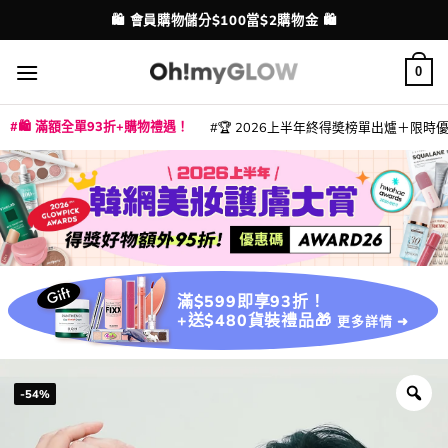
Skip
💳 支援消費券、FPS、八達通、PAYME、信用卡付款
配送港澳
to
content
0
🛍️ 滿額全單93折+購物禮遇！
🏆 2026上半年終得奬榜單出爐＋限時優惠
|
|
|
|
|
|
|
|
|
|
|
|
|
|
滿$599即享93折！
+送$480貨裝禮品🎁
更多詳情 ➜
-54%