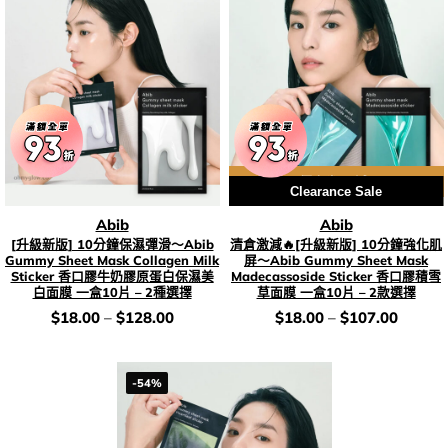
用優惠劵 再減5%
Clearance Sale
Abib
Abib
[升級新版] 10分鐘保濕彈滑～Abib
清倉激減🔥[升級新版] 10分鐘強化肌
Gummy Sheet Mask Collagen Milk
屏～Abib Gummy Sheet Mask
Sticker 香口膠牛奶膠原蛋白保濕美
Madecassoside Sticker 香口膠積雪
白面膜 一盒10片 – 2種選擇
草面膜 一盒10片 – 2款選擇
價
價
$
18.00
–
$
128.00
$
18.00
–
$
107.00
錢：
錢：
-54%