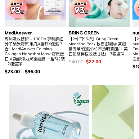
MediAnswer
BRING GREEN
nu
專利吸收技術 + 100Da 專利超細
【2件再95折】Bring Green
【
分子納米膠原 毛孔X鎮靜X保濕 3
Modeling Pack 軟膜(鎮靜🌿茶樹
num
合1 MediAnswer Calming
積雪草/保濕💦竹萃透明質酸/ ✨美
Eme
Collagen Nanoshot Mask 膠原蛋
白超級檸檬穀胱甘肽) – 3種選擇
M
白 X 鎮靜彈力果凍面膜 一盒5片裝
面膜
價
Original
Current
$
40.00
$
22.00
– 2種選擇
錢：
price
price
價
$
1
was:
is:
錢
價
$
23.00
–
$
96.00
$40.00.
$22.00.
錢：