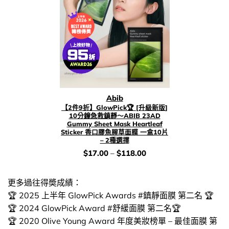
Abib
【2件9折】GlowPick🏆 [升級新版]
10分鐘急救鎮靜～ABIB 23AD
Gummy Sheet Mask Heartleaf
Sticker 香口膠魚腥草面膜 一盒10片
– 2種選擇
價
$
17.00
–
$
118.00
錢：
更多過往得奬成績：
🏆 2025 上半年 GlowPick Awards #鎮靜面膜 第二名 🏆
🏆 2024 GlowPick Award #舒緩面膜 第二名🏆
🏆 2020 Olive Young Award 年度美妝榜單 – 最佳面膜 第