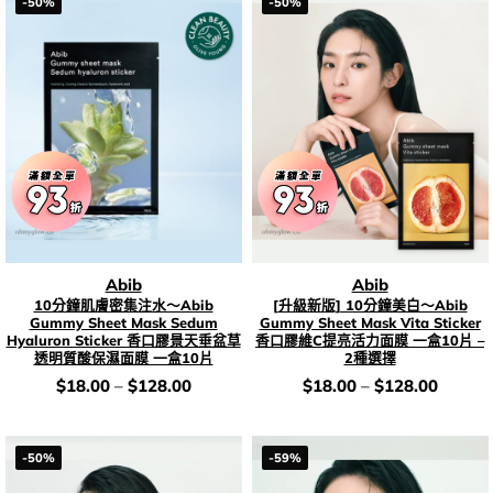
-50%
-50%
Abib
Abib
10分鐘肌膚密集注水～Abib
[升級新版] 10分鐘美白～Abib
Gummy Sheet Mask Sedum
Gummy Sheet Mask Vita Sticker
Hyaluron Sticker 香口膠景天垂盆草
香口膠維C提亮活力面膜 一盒10片 –
透明質酸保濕面膜 一盒10片
2種選擇
價
價
$
18.00
–
$
128.00
$
18.00
–
$
128.00
錢：
錢：
-50%
-59%