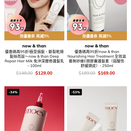
用優惠劵 再減5%
用優惠劵 再減5%
now & than
now & than
優惠碼再95折!極受損髮、斷裂乾燥
優惠碼再95折!now & than
髮絲而設～now & than Deep
Nourishing Hair Treatment 全效滋
Repair Hair Milk 免沖深層修護髮乳
養無矽維E微膠囊護髮素（弱酸性·
– 100ml
舒緩頭皮）- 250ml
價
Original
Current
價
Original
Current
$
148.00
$
129.00
$
189.00
$
169.00
錢：
price
price
錢：
price
price
was:
is:
was:
is:
$148.00.
$129.00.
$189.00.
$169.00
-34%
-53%