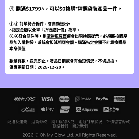
④ 購滿$1799^，可以$0換購*
精選貨裝產品
一件。
①,③ 訂單符合條件，會自動送出♥
^指定金額以全單「折後總計價」為準。
②,④符合條件時，到
購物車頁面
便會出現換購提示，必須將換購產
品加入購物袋，系統會扣減相應金額。購滿指定金額不計算換購品
本身價值。
數量有數，送完即止。贈品日期或會有偏短情況，不切退換。
優惠更新日期：2025-12-20。
配送及運費
退貨條款
網上購物入門
追蹤訂單狀況
評價留言條款
聯絡我們
關於我們
2026 © Oh My Glow Ltd. All Rights Reserved.