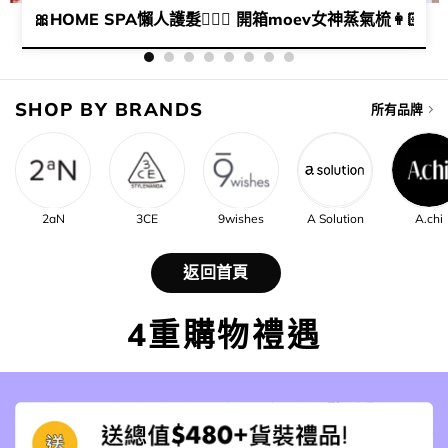
住都要由頭潤到落腳​😘​～
🎀HOME SPA懶人護髮💆🏻‍♀️​ 開箱moev女神蒸氣梳👩
SHOP BY BRANDS
所有品牌
2aN
3CE
9wishes
A Solution
A.chi
返回首頁
4重購物禮遇