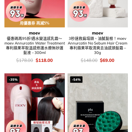
用優惠劵 再減5%
moev
moev
優惠碼再95折!遇水變溫感乳霜～
3秒速救扁塌頭、油膩髮根！moev
moev Annurcatin Water Treatment
Annurcatin No Sebum Hair Cream
專利蘋果萃取溫感修護水療無矽護
專利蘋果萃取清爽去油感頭髮霜 –
髮液 – 300ml
30g
價
Original
Current
價
Original
Current
$
178.00
$
118.00
$
148.00
$
69.00
錢：
price
price
錢：
price
price
was:
is:
was:
is:
$178.00.
$118.00.
$148.00.
$69.00.
-35%
-54%