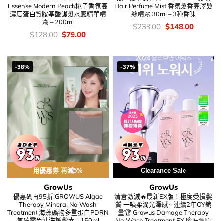
Essense Modern Peach桃子香氛高
Hair Perfume Mist 香氛髮香亮澤髮
濃度蛋白質胺基酸護髮水感精華噴
絲噴霧 30ml – 3種香味
霧 – 200ml
價
Original
Current
$
238.00
$
148.00
錢：
price
price
價
Original
Current
$
128.00
$
79.00
was:
is:
錢：
price
price
$238.00.
$148.00
was:
is:
$128.00.
$79.00.
-38%
-37%
用優惠劵 再減5%
Clearance Sale
GrowUs
GrowUs
優惠碼再95折!GROWUS Algae
清倉激減🔥最新EX版！極度受損髮
Therapy Mineral No-Wash
質 一噴柔潤光澤感~ 連續2年OY銷
Treatment 海藻礦物多重蛋白PDRN
量🏆 Growus Damage Therapy
無矽靈免沖洗護髮素 – 150ml
No-Wash Treatment EX 珍珠膠原