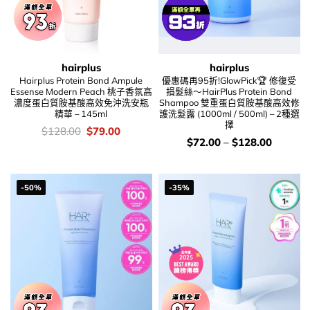
hairplus
hairplus
Hairplus Protein Bond Ampule
優惠碼再95折!GlowPick🏆 修復受
Essense Modern Peach 桃子香氛高
損髮絲～HairPlus Protein Bond
濃度蛋白質胺基酸高效免沖洗安瓶
Shampoo 雙重蛋白質胺基酸高效修
精華 – 145ml
護洗髮露 (1000ml / 500ml) – 2種選
擇
價
Original
Current
$
128.00
$
79.00
錢：
price
price
價
$
72.00
–
$
128.00
was:
is:
錢：
$128.00.
$79.00.
-50%
-35%