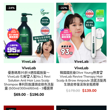
-24%
-22%
ViveLab
ViveLab
優惠碼再95折!4週阻截脫髮～
韓國國民級Olive Young熱賣🏆
ViveLab 化解🏆人氣No.1 Revi
ViveLab Revive Therapy Hair
Solution Anti Hair Loss Scalp
Scalp & Brow Ampoule 涼感活髮再
Shampoo 專利防脫護頭皮綠色洗髮
生頭皮修復滾珠安瓶精華
露 (500ml/300ml/60ml) – 3種選擇
價
Original
Current
$
178.00
$
139.00
錢：
price
price
價
$
69.00
–
$
196.00
was:
is:
錢：
$178.00.
$139.00