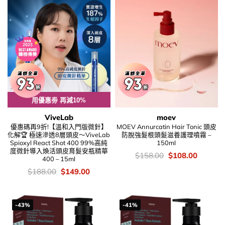
用優惠劵 再減10%
ViveLab
moev
優惠碼再9折!【溫和入門版微針】
MOEV Annurcatin Hair Tonic 頭皮
化解🏆 極速滲透8層頭皮～ViveLab
防脫強髮根頭髮滋養護理噴霧 –
Spioxyl React Shot 400 99%高純
150ml
度微針導入煥活頭皮育髮安瓶精華
價
Original
Current
$
158.00
$
108.00
400 – 15ml
錢：
price
price
was:
is:
價
Original
Current
$
188.00
$
149.00
$158.00.
$108.00
錢：
price
price
was:
is:
$188.00.
$149.00.
-43%
-41%