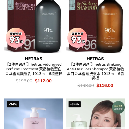
HETRAS
HETRAS
【2件再95折】hetras Vidangyeol
【2件再95折】hetras Simkong
Perfume Treatment 天然植物蛋白
Anti-Hair Loss Shampoo 天然植物
豆萃香氛護髮乳 1013ml – 6款選擇
蛋白豆萃香氛洗髮水 1013ml – 6款
選擇
價
Original
Current
$
198.00
$
112.00
錢：
price
price
價
Original
Current
$
198.00
$
116.00
was:
is:
錢：
price
price
$198.00.
$112.00.
was:
is:
$198.00.
$116.00
-34%
-34%