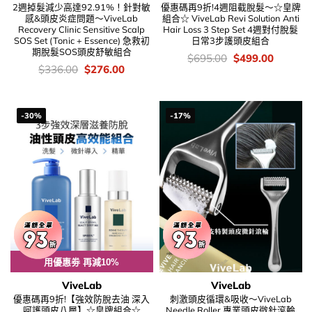
2週掉髮減少高達92.91%！針對敏
優惠碼再9折!4週阻截脫髮～☆皇牌
感&頭皮炎症問題～ViveLab
組合☆ ViveLab Revi Solution Anti
Recovery Clinic Sensitive Scalp
Hair Loss 3 Step Set 4週對付脫髮
SOS Set (Tonic + Essence) 急救初
日常3步護頭皮組合
期脫髮SOS頭皮舒敏組合
價
Original
Current
$
695.00
$
499.00
錢：
price
price
價
Original
Current
$
336.00
$
276.00
was:
is:
錢：
price
price
$695.00.
$499.00
was:
is:
$336.00.
$276.00.
-30%
-17%
用優惠劵 再減10%
ViveLab
ViveLab
優惠碼再9折!【強效防脫去油 深入
刺激頭皮循環&吸收～ViveLab
呵護頭皮八層】☆皇牌組合☆
Needle Roller 專業頭皮微針滾輪