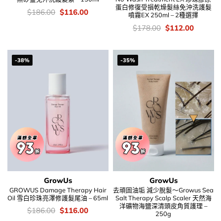
蛋白修復受損乾燥髮絲免沖洗護髮
價
Original
Current
$
186.00
$
116.00
噴霧EX 250ml – 2種選擇
錢：
price
price
was:
is:
價
Original
Current
$
178.00
$
112.00
$186.00.
$116.00.
錢：
price
price
was:
is:
$178.00.
$112.00
-38%
-35%
GrowUs
GrowUs
GROWUS Damage Therapy Hair
去頑固油垢 減少脫髮～Growus Sea
Oil 雪白珍珠亮澤修護髮尾油 – 65ml
Salt Therapy Scalp Scaler 天然海
洋礦物海鹽深清頭皮角質護理 –
價
Original
Current
$
186.00
$
116.00
250g
錢：
price
price