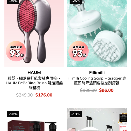
-29%
-25%
HAUM
Fillimilli
駁髮、細軟易打結髮絲專用梳～
Filimilli Cooling Scalp Massager 冰
HAUM BeBeRing Brush 解結順髮
感即時降溫頭皮按壓刮痧器
氣墊梳
價
Original
Current
$
128.00
$
96.00
錢：
price
price
價
Original
Current
$
249.00
$
176.00
was:
is:
錢：
price
price
$128.00.
$96.00.
was:
is:
$249.00.
$176.00.
-50%
-13%