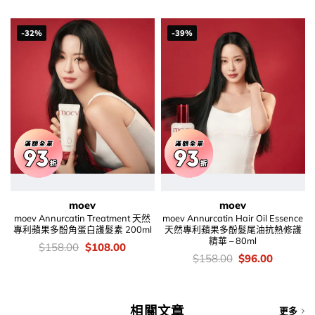
$316.00.
$196.00.
-32%
-39%
moev
moev
moev Annurcatin Treatment 天然
moev Annurcatin Hair Oil Essence
專利蘋果多酚角蛋白護髮素 200ml
天然專利蘋果多酚髮尾油抗熱修護
精華 – 80ml
價
Original
Current
$
158.00
$
108.00
錢：
price
price
價
Original
Current
$
158.00
$
96.00
was:
is:
錢：
price
price
$158.00.
$108.00.
was:
is:
$158.00.
$96.00.
相關文章
更多