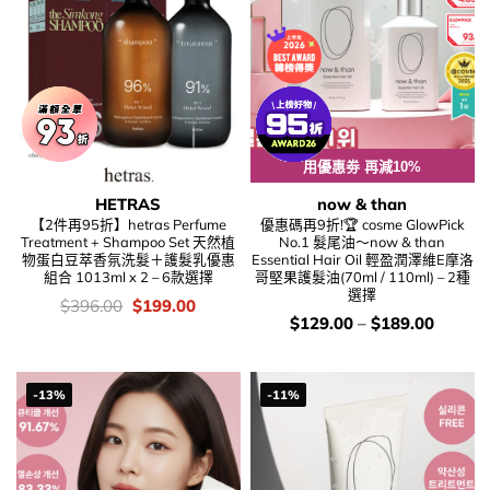
用優惠劵 再減10%
HETRAS
now & than
【2件再95折】hetras Perfume
優惠碼再9折!🏆 cosme GlowPick
Treatment + Shampoo Set 天然植
No.1 髮尾油～now & than
物蛋白豆萃香氛洗髮＋護髮乳優惠
Essential Hair Oil 輕盈潤澤維E摩洛
組合 1013ml x 2 – 6款選擇
哥堅果護髮油(70ml / 110ml) – 2種
選擇
價
Original
Current
$
396.00
$
199.00
錢：
price
price
價
$
129.00
–
$
189.00
was:
is:
錢：
$396.00.
$199.00.
-13%
-11%