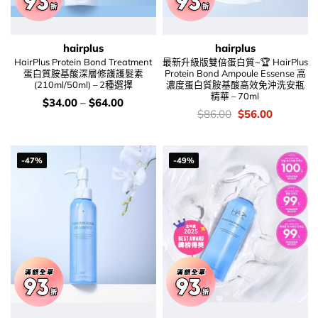
hairplus
hairplus
HairPlus Protein Bond Treatment
最新升級版雙倍蛋白質~🏆 HairPlus
蛋白質胺基酸深層修護護髮素
Protein Bond Ampoule Essense 高
(210ml/50ml) – 2種選擇
濃度蛋白質胺基酸高效免沖洗安瓶
精華 – 70ml
價
$
34.00
–
$
64.00
錢：
價
Original
Current
$
86.00
$
56.00
錢：
price
price
was:
is:
$86.00.
$56.00.
-47%
-49%