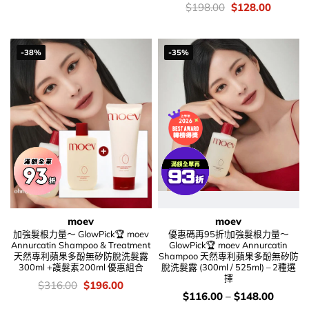
was:
is:
價
Original
Current
$
198.00
$
128.00
$186.00.
$116.00.
錢：
price
price
was:
is:
$198.00.
$128.00
-38%
-35%
moev
moev
加強髮根力量～ GlowPick🏆 moev
優惠碼再95折!加強髮根力量～
Annurcatin Shampoo & Treatment
GlowPick🏆 moev Annurcatin
天然專利蘋果多酚無矽防脫洗髮露
Shampoo 天然專利蘋果多酚無矽防
300ml +護髮素200ml 優惠組合
脫洗髮露 (300ml / 525ml) – 2種選
擇
價
Original
Current
$
316.00
$
196.00
錢：
price
price
價
$
116.00
–
$
148.00
was:
is:
錢：