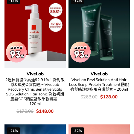
-17%
-52%
ViveLab
ViveLab
2週掉髮減少高達92.91%！針對敏
ViveLab Revi Solution Anti Hair
感&頭皮炎症問題～ViveLab
Loss Scalp Protein Treatment 防脫
Recovery Clinic Sensitive Scalp
強髮絲護頭皮蛋白護髮素 – 200ml
SOS Solution Hair Tonic 急救初期
價
Original
Current
$
268.00
$
128.00
脫髮SOS頭皮舒敏急救噴霧 –
錢：
price
price
120ml
was:
is:
$268.00.
$128.00
價
Original
Current
$
178.00
$
148.00
錢：
price
price
was:
is:
$178.00.
$148.00.
-21%
-32%