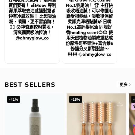
好啱呢期天氣用！ 瀏海寶
隊! GlowPick, cosme
寶們要有！ 🍎Moev 專利
No.1髮尾油！ 🏆 主打快
蘋果萃取去油感護髮霜🍎
吸收唔油膩！可以修護毛
仲有冷感效果！ 比起吸油
躁受損髮絲，吸收後保留
粉、噴霧，更不留痕跡！
柔順光澤唔黏膩🍃 日韓
👍🏻 😮神奇霜較粉質地，
No.1高評髮尾油 同埋好
清爽霧面吸油控油！
香healing scent😌😌 使
@ohmyglow_co
用天然植物油製成重點成
份摩洛哥堅果油+富含維E
修護分叉斷裂髮絲～
⬇️⬇️⬇️⬇️ @ohmyglow_co
BEST SELLERS
更多
-41%
-16%