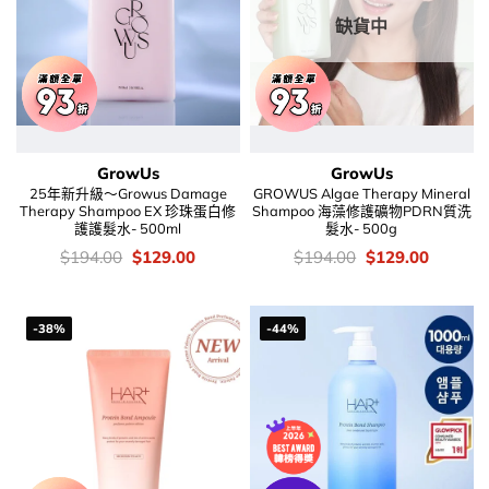
缺貨中
GrowUs
GrowUs
25年新升級～Growus Damage
GROWUS Algae Therapy Mineral
Therapy Shampoo EX 珍珠蛋白修
Shampoo 海藻修護礦物PDRN質洗
護護髮水- 500ml
髮水- 500g
價
Original
Current
價
Original
Current
$
194.00
$
129.00
$
194.00
$
129.00
錢：
price
price
錢：
price
price
was:
is:
was:
is:
$194.00.
$129.00.
$194.00.
$129.00
-38%
-44%