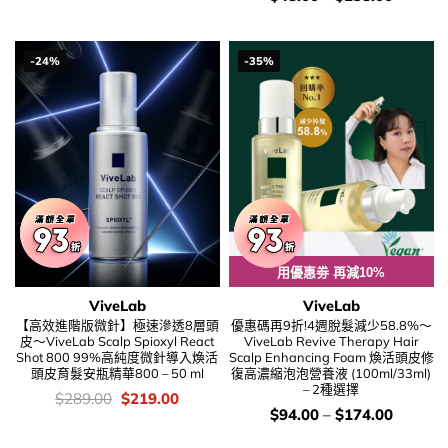
錢：
-24%
-35%
用優惠劵 再減10%
ViveLab
ViveLab
【高效進階版微針】極速滲透8層頭
優惠碼再9折!4週脫髮減少58.8%～
皮～ViveLab Scalp Spioxyl React
ViveLab Revive Therapy Hair
Shot 800 99%高純度微針導入煥活
Scalp Enhancing Foam 煥活頭皮修
頭皮育髮安瓶精華800 – 50 ml
復高濃縮泡泡營養液 (100ml/33ml)
– 2種選擇
價
Original
Current
$
289.00
$
219.00
錢：
price
price
價
$
94.00
–
$
174.00
was:
is:
錢：
$289.00.
$219.00.