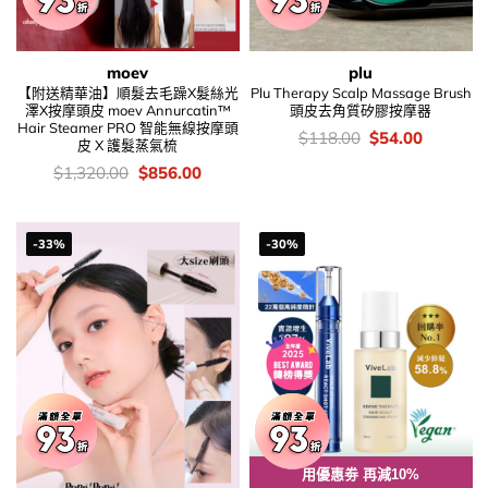
moev
plu
【附送精華油】順髮去毛躁X髮絲光
Plu Therapy Scalp Massage Brush
澤X按摩頭皮 moev Annurcatin™
頭皮去角質矽膠按摩器
Hair Steamer PRO 智能無線按摩頭
價
Original
Current
$
118.00
$
54.00
皮 X 護髮蒸氣梳
錢：
price
price
was:
is:
價
Original
Current
$
1,320.00
$
856.00
$118.00.
$54.00.
錢：
price
price
was:
is:
$1,320.00.
$856.00.
-33%
-30%
用優惠劵 再減10%