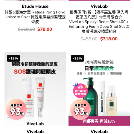
Etude House
ViveLab
碎髮&瀏海定型～etude Pang Pang
優惠碼再9折!【精準高滋養 深入呵
Haircara Fixer 擺脫毛躁髮絲整理定
護頭皮八層】☆皇牌組合☆
型液
ViveLab Spioxyl React Shot 400 +
Enhancing Foam Deep Shot Set 深
價
Original
Current
$
118.00
$
79.00
層激活頭皮精華組合
錢：
price
price
was:
is:
價
Original
Current
$
456.00
$
318.00
$118.00.
$79.00.
錢：
price
price
was:
is:
$456.00.
$318.00
-18%
-28%
用優惠劵 再減10%
ViveLab
ViveLab