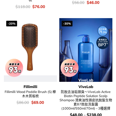
價
Original
Current
$
56.00
$
46.00
錢：
price
price
價
Original
Current
$
118.00
$
76.00
was:
is:
錢：
price
price
$56.00.
$46.00.
was:
is:
$118.00.
$76.00.
-20%
-30%
Fillimilli
ViveLab
Fillimilli Wood Paddle Brush (S) 櫸
防脫去油垢頭臭～ViveLab Active
木木質板梳
Biotin Peptide Solution Scalp
Shampoo 清爽油性頭皮抗脫髮生物
價
Original
Current
$
86.00
$
69.00
素B7胜肽洗髮露
錢：
price
price
(1000ml/550ml/70ml) – 3種選擇
was:
is:
$86.00.
$69.00.
價
$
48.00
–
$
238.00