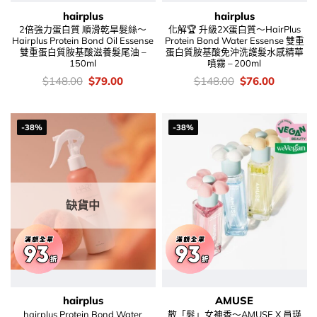
hairplus
hairplus
2倍強力蛋白質 順滑乾旱髮絲～
化解🏆 升級2X蛋白質～HairPlus
Hairplus Protein Bond Oil Essense
Protein Bond Water Essense 雙重
雙重蛋白質胺基酸滋養髮尾油 –
蛋白質胺基酸免沖洗護髮水感精華
150ml
噴霧 – 200ml
價
Original
Current
價
Original
Current
$
148.00
$
79.00
$
148.00
$
76.00
錢：
price
price
錢：
price
price
was:
is:
was:
is:
$148.00.
$79.00.
$148.00.
$76.00.
-38%
-38%
缺貨中
hairplus
AMUSE
hairplus Protein Bond Water
散「髮」女神香～AMUSE X 員瑛