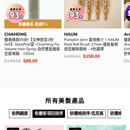
用優惠劵 再減5%
CHAHONG
HAUM
Ar
優惠碼再95折!【女神造型3秒
Pumpkin Jenn 愛用推介！HAUM
優惠
Set!】GlowPick🏆~ChaHong Fix
Root Roll Brush 27mm 蓬鬆髮根
Aro
Volume Hair Spray 自然豐盈蓬鬆
造型豬鬃圓梳 – 4色選擇
En
定髮噴霧 – 150ml
舒爽
價
Original
Current
$
189.00
$
158.00
錢：
price
price
價
Original
Current
價
$
149.00
$
88.00
$
1
was:
is:
錢：
price
price
錢
$189.00.
$158.00.
was:
is:
$149.00.
$88.00.
所有美髮產品
依熱銷度
依最新項目排序
依價格排序:低至高
依價格排序