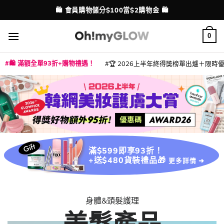
Skip
💳 支援消費券、FPS、八達通、PAYME、信用卡付款
配送港澳
to
content
0
🛍️ 滿額全單93折+購物禮遇！
🏆 2026上半年終得奬榜單出爐＋限時優惠
|
|
|
|
|
|
|
|
|
|
|
|
|
|
滿$599即享93折！
+送$480貨裝禮品🎁
更多詳情 ➜
身體&頭髮護理
美髮產品