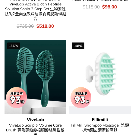
ViveLab Active Biotin Peptide
價
Original
Current
$
118.00
$
98.00
Solution Scalp 3 Step Set 生物素胜
錢：
price
price
肽3步全面強效深層滋養防脫護理組
was:
is:
合
$118.00.
$98.00.
價
Original
Current
$
735.00
$
518.00
錢：
price
price
was:
is:
$735.00.
$518.00.
-36%
-18%
ViveLab
Fillimilli
ViveLab Scalp & Volume Care
FilliMilli Shampoo Massager 洗頭
Brush 輕盈蓬鬆髮根順髮絲彈性髮
搓泡頭皮清潔按摩器
梳