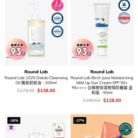
Round Lab
Round Lab
Round Lab 1025 Dokdo Cleansing
Round Lab Birch Juice Moisturizing
Oil 獨島卸妝油 – 200ml
Mild Up Sun Cream SPF 50+
PA++++ 白樺樹保濕物理防曬霜 溫
價
Original
Current
$
178.00
$
138.00
和版 – 50ml
錢：
price
price
was:
is:
價
Original
Current
$
189.00
$
128.00
$178.00.
$138.00.
錢：
price
price
was:
is:
$189.00.
$128.00
-26%
-27%
🏆