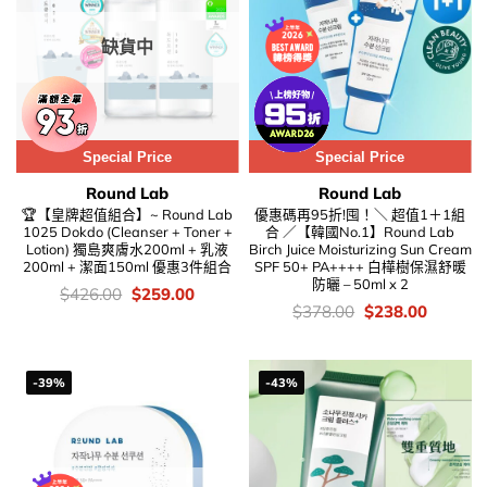
缺貨中
Special Price
Special Price
Round Lab
Round Lab
🏆【皇牌超值組合】~ Round Lab
優惠碼再95折!囤！＼ 超值1＋1組
1025 Dokdo (Cleanser + Toner +
合 ／【韓國No.1】Round Lab
Lotion) 獨島爽膚水200ml + 乳液
Birch Juice Moisturizing Sun Cream
200ml + 潔面150ml 優惠3件組合
SPF 50+ PA++++ 白樺樹保濕舒暖
防曬 – 50ml x 2
價
Original
Current
$
426.00
$
259.00
錢：
price
price
價
Original
Current
$
378.00
$
238.00
was:
is:
錢：
price
price
$426.00.
$259.00.
was:
is:
$378.00.
$238.00
-39%
-43%