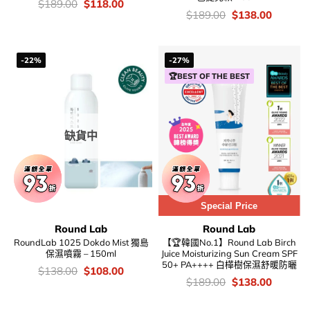
價
Original
Current
$
189.00
$
118.00
錢：
price
price
價
Original
Current
$
189.00
$
138.00
was:
is:
錢：
price
price
$189.00.
$118.00.
was:
is:
$189.00.
$138.00
-22%
-27%
🏆BEST OF THE BEST
缺貨中
Special Price
Round Lab
Round Lab
RoundLab 1025 Dokdo Mist 獨島
【🏆韓國No.1】Round Lab Birch
保濕噴霧 – 150ml
Juice Moisturizing Sun Cream SPF
50+ PA++++ 白樺樹保濕舒暖防曬
價
Original
Current
$
138.00
$
108.00
錢：
price
price
價
Original
Current
$
189.00
$
138.00
was:
is:
錢：
price
price
$138.00.
$108.00.
was:
is: