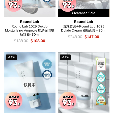
用優惠劵 再減5%
Clearance Sale
Round Lab
Round Lab
Round Lab 1025 Dokdo
清倉激減🔥Round Lab 1025
Moisturizing Ampoule 獨島保濕安
Dokdo Cream 獨島面霜 – 80ml
瓶精華- 30ml
價
Original
Current
$
248.00
$
147.00
錢：
price
price
價
Original
Current
$
188.00
$
108.00
was:
is:
錢：
price
price
$248.00.
$147.00
was:
is:
$188.00.
$108.00.
-23%
-34%
缺貨中