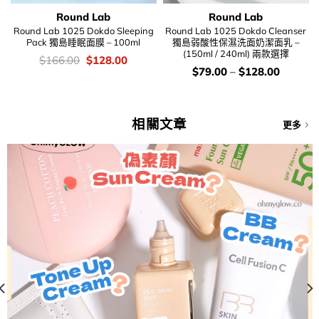
Round Lab
Round Lab
Round Lab 1025 Dokdo Sleeping
Round Lab 1025 Dokdo Cleanser
Pack 獨島睡眠面膜 – 100ml
獨島弱酸性保濕洗面奶潔面乳 –
(150ml / 240ml) 兩款選擇
價
Original
Current
$
166.00
$
128.00
錢：
price
price
價
$
79.00
–
$
128.00
was:
is:
錢：
$166.00.
$128.00.
相關文章
更多