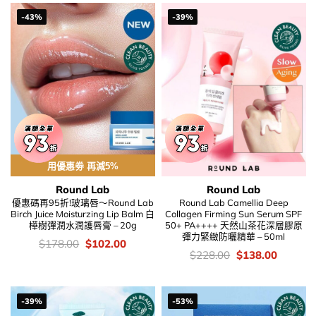
-43%
-39%
用優惠劵 再減5%
Round Lab
Round Lab
優惠碼再95折!玻璃唇～Round Lab
Round Lab Camellia Deep
Birch Juice Moisturzing Lip Balm 白
Collagen Firming Sun Serum SPF
樺樹彈潤水潤護唇膏 – 20g
50+ PA++++ 天然山茶花深層膠原
彈力緊緻防曬精華 – 50ml
價
Original
Current
$
178.00
$
102.00
錢：
price
price
價
Original
Current
$
228.00
$
138.00
was:
is:
錢：
price
price
$178.00.
$102.00.
was:
is:
$228.00.
$138.00
-39%
-53%