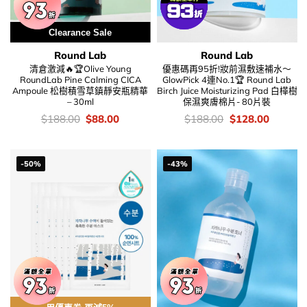
Clearance Sale
Round Lab
Round Lab
清倉激減🔥🏆Olive Young
優惠碼再95折!妝前濕敷速補水～
RoundLab Pine Calming CICA
GlowPick 4連No.1🏆 Round Lab
Ampoule 松樹積雪草鎮靜安瓶精華
Birch Juice Moisturizing Pad 白樺樹
– 30ml
保濕爽膚棉片- 80片裝
價
Original
Current
價
Original
Current
$
188.00
$
88.00
$
188.00
$
128.00
錢：
price
price
錢：
price
price
was:
is:
was:
is:
$188.00.
$88.00.
$188.00.
$128.00
-50%
-43%