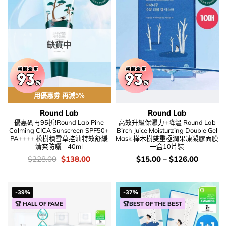
缺貨中
用優惠劵 再減5%
Round Lab
Round Lab
優惠碼再95折!Round Lab Pine
高效升級保濕力+降溫 Round Lab
Calming CICA Sunscreen SPF50+
Birch Juice Moisturzing Double Gel
PA++++ 松樹積雪草控油特效舒緩
Mask 樺木樹雙重極潤果凍凝膠面膜
清爽防曬 – 40ml
一盒10片裝
價
Original
Current
價
$
228.00
$
138.00
$
15.00
–
$
126.00
錢：
price
price
錢：
was:
is:
$228.00.
$138.00.
-39%
-37%
🏆 HALL OF FAME
🏆BEST OF THE BEST