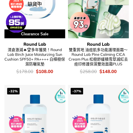
缺貨中
Clearance Sale
Round Lab
Round Lab
清倉激減🔥🏆多年獲奬！Round
雙重質地 油痘肌多功能護理面霜～
Lab Birch Juice Moisturzing Sun
Round Lab Pine Calming CICA
Cushion SPF50+ PA++++ 白樺樹保
Cream Plus 松樹舒緩積雪草減紅去
濕防曬氣墊
痘印修護保濕雙效面霜PLUS
價
Original
Current
價
Original
Current
$
178.00
$
108.00
$
258.00
$
148.00
錢：
price
price
錢：
price
price
was:
is:
was:
is:
$178.00.
$108.00.
$258.00.
$148.00
-32%
-37%