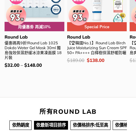
用優惠劵 再減10%
Special Price
Round Lab
Round Lab
Ro
優惠碼再9折!Round Lab 1025
【🏆韓國No.1】Round Lab Birch
【
Dokdo Water Gel Mask 30ml 獨
Juice Moisturizing Sun Cream SPF
Rou
島強效保濕舒緩冰涼果凍面膜 18
50+ PA++++ 白樺樹保濕舒暖防曬
島爽
片裝
價
Original
Current
價
$
189.00
$
138.00
$
1
錢：
price
price
錢
價
$
32.00
–
$
148.00
was:
is:
錢：
$189.00.
$138.00.
所有ROUND LAB
依熱銷度
依最新項目排序
依價格排序:低至高
依價格排序