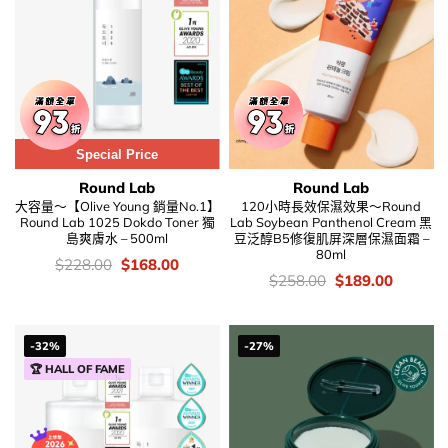
Special Price
Round Lab
Round Lab
大容量～【Olive Young 銷量No.1】
120小時長效保濕效果～Round
Round Lab 1025 Dokdo Toner 獨
Lab Soybean Panthenol Cream 黑
島爽膚水 – 500ml
豆泛醇B5修復肌屏深層保濕面霜 –
80ml
價
Original
Current
$
228.00
$
168.00
錢：
price
price
價
Original
Current
$
258.00
$
189.00
was:
is:
錢：
price
price
$228.00.
$168.00.
was:
is:
$258.00.
$189.00
-32%
-27%
🏆 HALL OF FAME