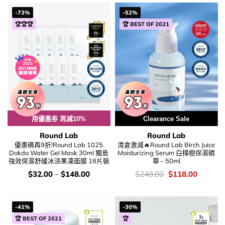
$189.00.
$138.00
-73%
-52%
🏆🏆🏆
🏆 BEST OF 2021
用優惠劵 再減10%
Clearance Sale
Round Lab
Round Lab
優惠碼再9折!Round Lab 1025
清倉激減🔥Round Lab Birch Juice
Dokdo Water Gel Mask 30ml 獨島
Moisturizing Serum 白樺樹保濕精
強效保濕舒緩冰涼果凍面膜 18片裝
華 – 50ml
價
價
Original
Current
$
32.00
–
$
148.00
$
248.00
$
118.00
錢：
錢：
price
price
was:
is:
$248.00.
$118.00
-41%
-30%
🏆 BEST OF 2021
🏆