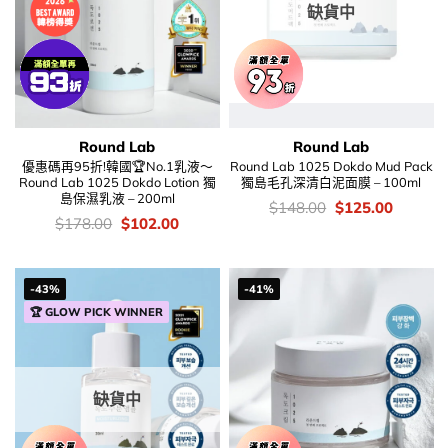
缺貨中
Round Lab
Round Lab
優惠碼再95折!韓國🏆No.1乳液～
Round Lab 1025 Dokdo Mud Pack
Round Lab 1025 Dokdo Lotion 獨
獨島毛孔深清白泥面膜 – 100ml
島保濕乳液 – 200ml
價
Original
Current
$
148.00
$
125.00
錢：
price
price
價
Original
Current
$
178.00
$
102.00
was:
is:
錢：
price
price
$148.00.
$125.00
was:
is:
$178.00.
$102.00.
-43%
-41%
🏆 GLOW PICK WINNER
缺貨中