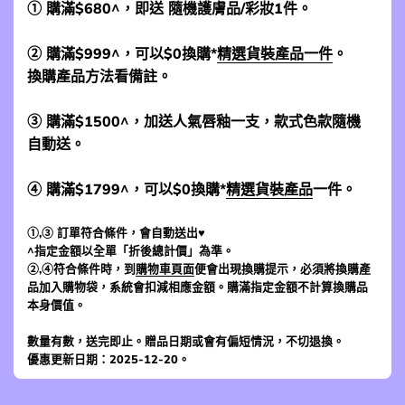
① 購滿$680^，即送 隨機護膚品/彩妝1件。
② 購滿$999^，可以$0換購*
精選貨裝產品一件
。
換購產品方法看備註。
③ 購滿$1500^，加送人氣唇釉一支，款式色款隨機
自動送。
④ 購滿$1799^，可以$0換購*
精選貨裝產品
一件。
①,③ 訂單符合條件，會自動送出♥
^指定金額以全單「折後總計價」為準。
②,④符合條件時，到
購物車頁面
便會出現換購提示，必須將換購產
品加入購物袋，系統會扣減相應金額。購滿指定金額不計算換購品
本身價值。
數量有數，送完即止。贈品日期或會有偏短情況，不切退換。
優惠更新日期：2025-12-20。