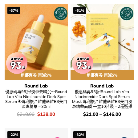
$178.00.
$108.00.
$138.00.
$86.00.
-37%
-51%
用優惠劵 再減5%
用優惠劵 再減5%
Round Lab
Round Lab
優惠碼再95折!淡斑去暗沉～Round
優惠碼再95折!Round Lab Vita
Lab Vita Niacinamide Dark Spot
Niacinamide Dark Spot Serum
Serum 🌟專利複合維他命維B3美白
Mask 專利複合維他命維B3美白淡
淡斑精華 – 30ml
斑精華面膜 一盒10片裝 – 2種選擇
價
Original
Current
價
$
218.00
$
138.00
$
21.00
–
$
146.00
錢：
price
price
錢：
was:
is:
$218.00.
$138.00.
-22%
-32%