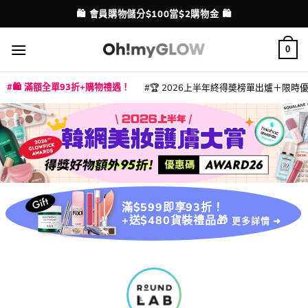
Skip
💳 支援消費券、FPS、八達通、PAYME、信用卡付款
配送港澳
to
content
0
🛍️ 滿額全單93折+購物禮遇！
🏆 2026上半年終得奬榜單出爐＋限時優惠
|
|
|
|
|
|
|
|
|
|
|
|
|
|
滿$599即享93折！
+送$480貨裝禮品🎁
更多詳情 ➜