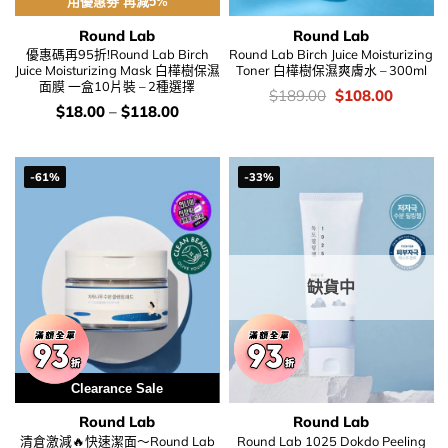
用優惠劵 再減5%
Round Lab
Round Lab
優惠碼再95折!Round Lab Birch
Round Lab Birch Juice Moisturizing
Juice Moisturizing Mask 白樺樹保濕
Toner 白樺樹保濕爽膚水 – 300ml
面膜 一盒10片裝 – 2種選擇
價
Original
Current
$
189.00
$
108.00
錢：
price
price
價
$
18.00
–
$
118.00
was:
is:
錢：
$189.00.
$108.00
-61%
-33%
缺貨中
Clearance Sale
Round Lab
Round Lab
清倉激減🔥快速潔面～Round Lab
Round Lab 1025 Dokdo Peeling