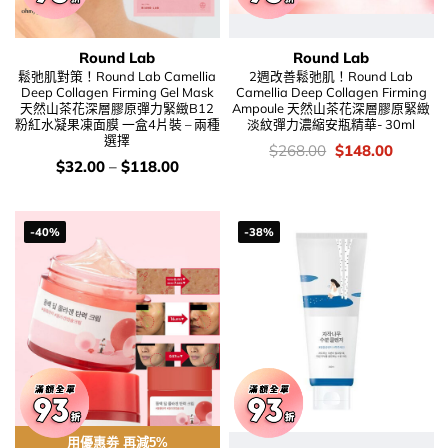
Round Lab
Round Lab
鬆弛肌對策！Round Lab Camellia
2週改善鬆弛肌！Round Lab
Deep Collagen Firming Gel Mask
Camellia Deep Collagen Firming
天然山茶花深層膠原彈力緊緻B12
Ampoule 天然山茶花深層膠原緊緻
粉紅水凝果凍面膜 一盒4片裝 – 兩種
淡紋彈力濃縮安瓶精華- 30ml
選擇
價
Original
Current
$
268.00
$
148.00
錢：
price
price
價
$
32.00
–
$
118.00
was:
is:
錢：
$268.00.
$148.00
-40%
-38%
用優惠劵 再減5%