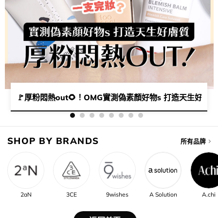
集​🌞​🌟​
🚩厚粉悶熱out🌻！OMG實測偽素顏好物s 打造天生好膚質
SHOP BY BRANDS
所有品牌
2aN
3CE
9wishes
A Solution
A.chi