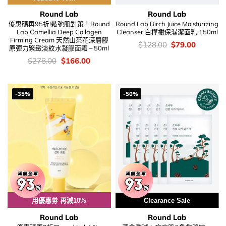
Round Lab
Round Lab
優惠碼再95折!鬆弛肌對策！Round
Round Lab Birch Juice Moisturizing
Lab Camellia Deep Collagen
Cleanser 白樺樹保濕潔面乳 150ml
Firming Cream 天然山茶花深層膠
價
Original
Current
$
128.00
$
79.00
原彈力緊緻淡紋水凝膠面霜 – 50ml
錢：
price
price
was:
is:
價
Original
Current
$
278.00
$
166.00
$128.00.
$79.00.
錢：
price
price
was:
is:
$278.00.
$166.00.
-35%
-50%
用優惠劵 再減10%
Clearance Sale
Round Lab
Round Lab