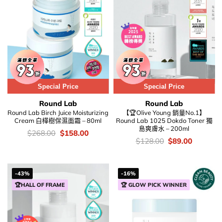
Special Price
Special Price
Round Lab
Round Lab
Round Lab Birch Juice Moisturizing
【🏆Olive Young 銷量No.1】
Cream 白樺樹保濕面霜 – 80ml
Round Lab 1025 Dokdo Toner 獨
島爽膚水 – 200ml
價
Original
Current
$
268.00
$
158.00
錢：
price
price
價
Original
Current
$
128.00
$
89.00
was:
is:
錢：
price
price
$268.00.
$158.00.
was:
is:
$128.00.
$89.00.
-43%
-16%
🏆HALL OF FRAME
🏆 GLOW PICK WINNER