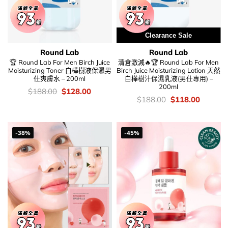
Clearance Sale
Round Lab
Round Lab
🏆 Round Lab For Men Birch Juice
清倉激減🔥🏆 Round Lab For Men
Moisturizing Toner 白樺樹液保濕男
Birch Juice Moisturizing Lotion 天然
仕爽膚水 – 200ml
白樺樹汁保濕乳液(男仕專用) –
200ml
價
Original
Current
$
188.00
$
128.00
錢：
price
price
價
Original
Current
$
188.00
$
118.00
was:
is:
錢：
price
price
$188.00.
$128.00.
was:
is:
$188.00.
$118.00
-38%
-45%