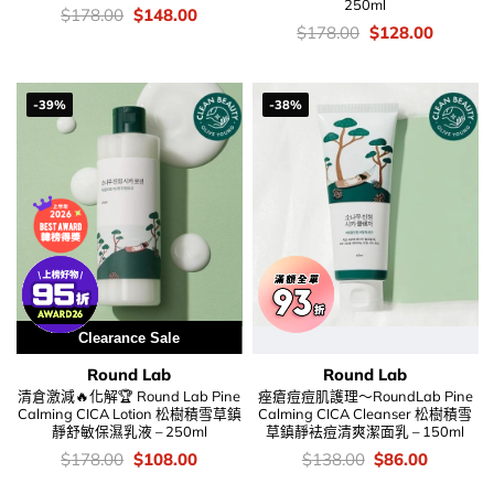
250ml
價
Original
Current
$
178.00
$
148.00
錢：
price
price
價
Original
Current
$
178.00
$
128.00
was:
is:
錢：
price
price
$178.00.
$148.00.
was:
is:
$178.00.
$128.00
-39%
-38%
Clearance Sale
Round Lab
Round Lab
清倉激減🔥化解🏆 Round Lab Pine
痤瘡痘痘肌護理～RoundLab Pine
Calming CICA Lotion 松樹積雪草鎮
Calming CICA Cleanser 松樹積雪
靜舒敏保濕乳液 – 250ml
草鎮靜袪痘清爽潔面乳 – 150ml
價
Original
Current
價
Original
Current
$
178.00
$
108.00
$
138.00
$
86.00
錢：
price
price
錢：
price
price
was:
is:
was:
is: