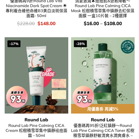
優惠碼再9折!Round Lab Vita
清倉激減🔥痘痘肌&急救降敏～
Niacinamide Dark Spot Cream 🌟
Round Lab Pine Calming CICA
專利複合維他命維B3美白淡斑保濕
Mask 松樹積雪草集中鎮靜去紅保濕
面霜- 50ml
面膜 一盒10片裝 – 2種選擇
價
Original
Current
價
$
228.00
$
148.00
$
16.00
–
$
108.00
錢：
price
price
錢：
was:
is:
$228.00.
$148.00.
-17%
-28%
用優惠劵 再減5%
Round Lab
Round Lab
Round Lab Pine Calming CICA
優惠碼再95折!泛紅鎮靜～Round
Cream 松樹積雪草集中鎮靜袪痘面
Lab Pine Calming CICA Toner 松樹
霜 – 50ml
積雪草鎮靜舒敏清爽水潤爽膚水 –