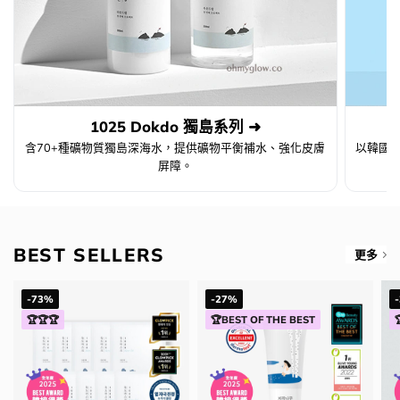
1025 Dokdo 獨島系列 ➜
含70+種礦物質獨島深海水，提供礦物平衡補水、強化皮膚
以韓國白
屏障。
BEST SELLERS
更多
-73%
-27%
🏆🏆🏆
🏆BEST OF THE BEST