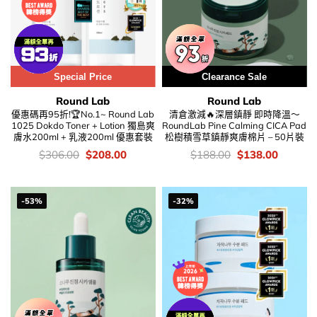
Special Price
Clearance Sale
Round Lab
Round Lab
優惠碼再95折!🏆No.1~ Round Lab
清倉激減🔥深層鎮靜 即時降溫～
1025 Dokdo Toner + Lotion 獨島爽
RoundLab Pine Calming CICA Pad
膚水200ml + 乳液200ml 優惠套裝
松樹積雪草鎮靜爽膚棉片 – 50片裝
價
Original
Current
價
Original
Current
$
306.00
$
208.00
$
188.00
$
138.00
錢：
price
price
錢：
price
price
was:
is:
was:
is:
$306.00.
$208.00.
$188.00.
$138.00
-53%
-32%