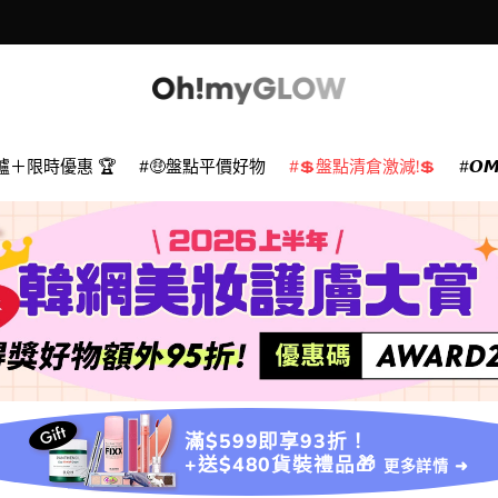
爐＋限時優惠 🏆
🤑盤點平價好物
💲盤點清倉激減!💲
𝙊
滿$599即享93折！
+送$480貨裝禮品🎁
更多詳情 ➜