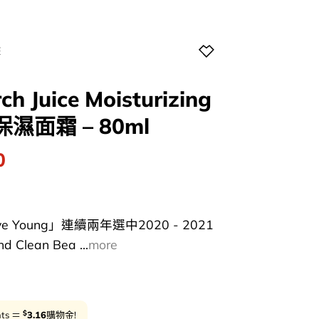
E
ch Juice Moisturizing
保濕面霜 – 80ml
l
Current
0
price
is:
0.
$158.00.
e Young」連續兩年選中2020 - 2021
d Clean Bea ...
more
$
nts ＝
3.16
購物金!