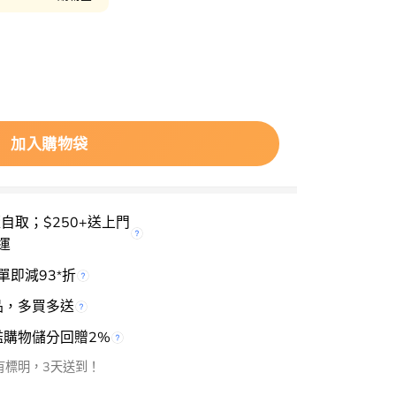
Moisturizing Cream 白樺樹保濕面霜 – 80ml 數量
加入購物袋
rice
S
櫃自取；$250+送上門
運
單即減93
折
*
品，多買多送
檻購物儲分回贈2%
有標明，3天送到！