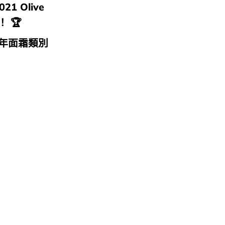
1 Olive
！ 🏆
0年面霜類別