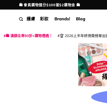
Skip
🛍️ 會員購物儲分$100當$2購物金 🛍️
配送港澳
to
content
護膚
彩妝
Brands!
Blog
🛍️ 滿額全單93折+購物禮遇！
🏆 2026上半年終得奬榜單出
|
|
|
|
|
|
|
|
|
|
|
|
|
|