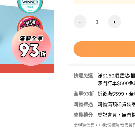
Round Lab Birch Juice 
Special P
快遞免運
滿$160順豐站/
澳門訂單$500免
全單93折
折後滿$599，全
購物禮遇
購物滿額送貨裝
會員積分
登記會員，無門
全現貨發售，小部份補貨預售會