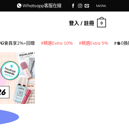
Whatsapp客服在線
MeWe
登入 / 註冊
0
𝙈𝙂會員享2%+回贈
精選Extra 10%
精選Extra 5%
💲0