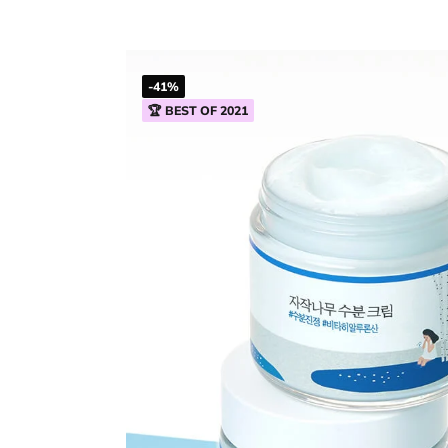
-41%
🏆 BEST OF 2021