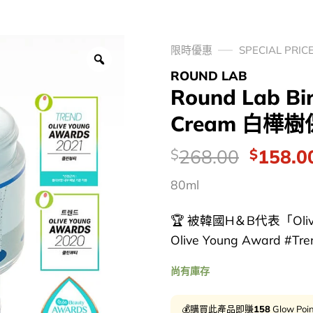
限時優惠
SPECIAL PRIC
ROUND LAB
Round Lab Bir
Cream 白樺樹
價
Origina
268.00
158.0
$
$
錢：
price
80ml
was:
$268.0
🏆 被韓國H＆B代表「Oliv
Olive Young Award #Tren
尚有庫存
💰購買此產品即賺
158
Glow Poi