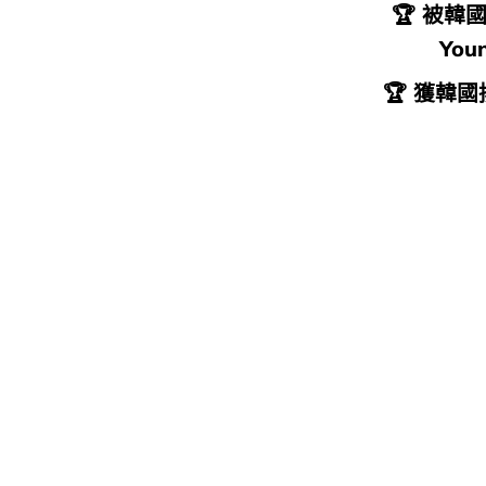
🏆 被韓國
You
🏆 獲韓