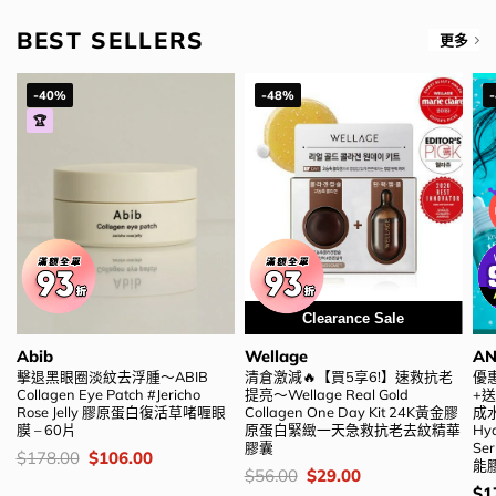
BEST SELLERS
更多
-40%
-48%
🏆
Clearance Sale
Abib
Wellage
A
擊退黑眼圈淡紋去浮腫～ABIB
清倉激減🔥【買5享6!】速救抗老
優惠
Collagen Eye Patch #Jericho
提亮～Wellage Real Gold
+送
Rose Jelly 膠原蛋白復活草啫喱眼
Collagen One Day Kit 24K黃金膠
成水
膜 – 60片
原蛋白緊緻一天急救抗老去紋精華
Hya
膠囊
Se
價
Original
Current
$
178.00
$
106.00
能膠
錢：
price
price
價
Original
Current
$
56.00
$
29.00
was:
is:
錢：
price
price
價
$
1