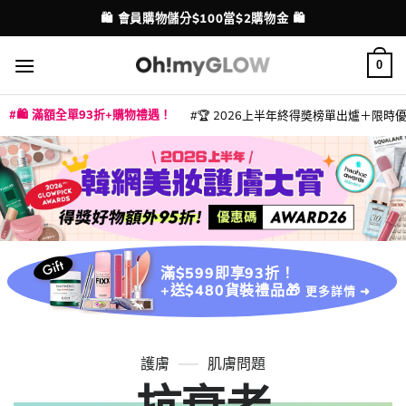
Skip
💳 支援消費券、FPS、八達通、PAYME、信用卡付款
配送港澳
to
content
0
🛍️ 滿額全單93折+購物禮遇！
🏆 2026上半年終得奬榜單出爐＋限時優惠
|
|
|
|
|
|
|
|
|
|
|
|
|
|
滿$599即享93折！
+送$480貨裝禮品🎁
更多詳情 ➜
護膚
肌膚問題