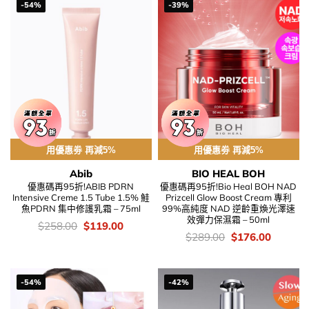
-54%
-39%
用優惠劵 再減5%
用優惠劵 再減5%
Abib
BIO HEAL BOH
優惠碼再95折!ABIB PDRN
優惠碼再95折!Bio Heal BOH NAD
Intensive Creme 1.5 Tube 1.5% 鮭
Prizcell Glow Boost Cream 專利
魚PDRN 集中修護乳霜 – 75ml
99%高純度 NAD 逆齡重煥光澤速
效彈力保濕霜 – 50ml
價
Original
Current
$
258.00
$
119.00
錢：
price
price
價
Original
Current
$
289.00
$
176.00
was:
is:
錢：
price
price
$258.00.
$119.00.
was:
is:
$289.00.
$176.00
-54%
-42%