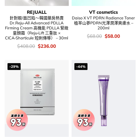
REJUALL
VT cosmetics
針對眼/面凹陷～韓國藥房熱賣
Daiso X VT PDRN Radiance Toner
Dr.Reju-All Advanced PDLLA
植萃山蔘PDRN光澤潤澤爽膚水 –
Firming Cream 高機能 PDLLA 緊緻
200ml
童顏霜（Reju‑Lift 三重肽 ×
價
Original
Current
$
68.00
$
58.00
CICA‑Shorticule 短刺傳導） – 30ml
錢：
price
price
was:
is:
價
Original
Current
$
408.00
$
236.00
$68.00.
$58.00.
錢：
price
price
was:
is:
$408.00.
$236.00.
-29%
-44%