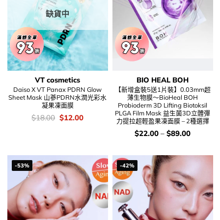
缺貨中
VT cosmetics
BIO HEAL BOH
Daiso X VT Panax PDRN Glow
【新增盒裝5送1片裝】0.03mm超
Sheet Mask 山蔘PDRN水潤光彩水
薄生物膜～BioHeal BOH
凝果凍面膜
Probioderm 3D Lifting Biotoksil
PLGA Film Mask 益生菌3D立體彈
價
Original
Current
$
18.00
$
12.00
力提拉超輕盈果凍面膜 – 2種選擇
錢：
price
price
was:
is:
價
$
22.00
–
$
89.00
$18.00.
$12.00.
錢：
-53%
-42%