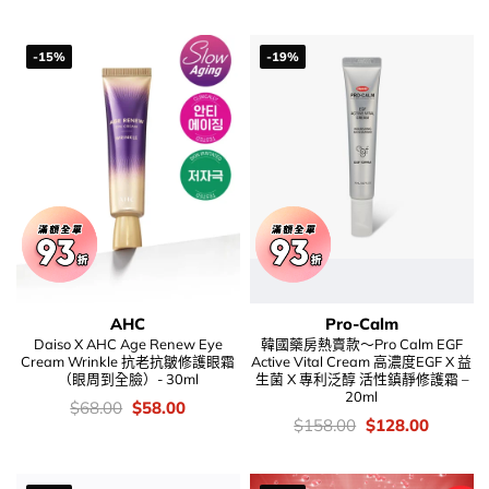
錢：
price
price
錢：
was:
is:
$268.00.
$239.00.
-15%
-19%
AHC
Pro-Calm
Daiso X AHC Age Renew Eye
韓國藥房熱賣款～Pro Calm EGF
Cream Wrinkle 抗老抗皺修護眼霜
Active Vital Cream 高濃度EGF X 益
（眼周到全臉）- 30ml
生菌 X 專利泛醇 活性鎮靜修護霜 –
20ml
價
Original
Current
$
68.00
$
58.00
錢：
price
price
價
Original
Current
$
158.00
$
128.00
was:
is:
錢：
price
price
$68.00.
$58.00.
was:
is:
$158.00.
$128.00