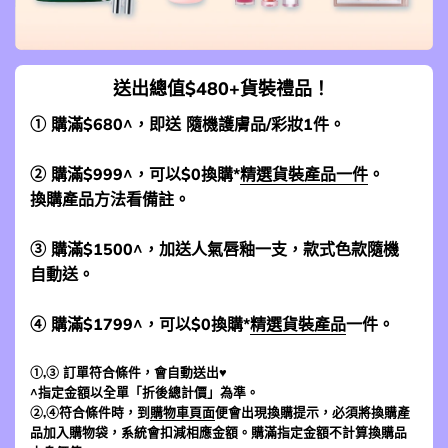
送出總值$480+貨裝禮品！
① 購滿$680^，即送 隨機護膚品/彩妝1件。
② 購滿$999^，可以$0換購*
精選貨裝產品一件
。
換購產品方法看備註。
③ 購滿$1500^，加送人氣唇釉一支，款式色款隨機
自動送。
④ 購滿$1799^，可以$0換購*
精選貨裝產品
一件。
①,③ 訂單符合條件，會自動送出♥
^指定金額以全單「折後總計價」為準。
②,④符合條件時，到
購物車頁面
便會出現換購提示，必須將換購產
品加入購物袋，系統會扣減相應金額。購滿指定金額不計算換購品