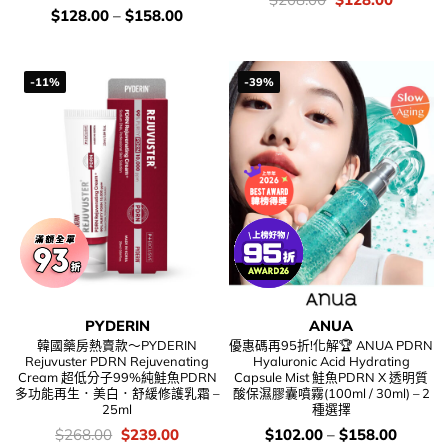
錢：
price
price
價
$
128.00
–
$
158.00
was:
is:
錢：
$208.00.
$128.00
-11%
-39%
PYDERIN
ANUA
韓國藥房熱賣款～PYDERIN
優惠碼再95折!化解🏆 ANUA PDRN
Rejuvuster PDRN Rejuvenating
Hyaluronic Acid Hydrating
Cream 超低分子99%純鮭魚PDRN
Capsule Mist 鮭魚PDRN X 透明質
多功能再生．美白．舒緩修護乳霜 –
酸保濕膠囊噴霧(100ml / 30ml) – 2
25ml
種選擇
價
Original
Current
價
$
268.00
$
239.00
$
102.00
–
$
158.00