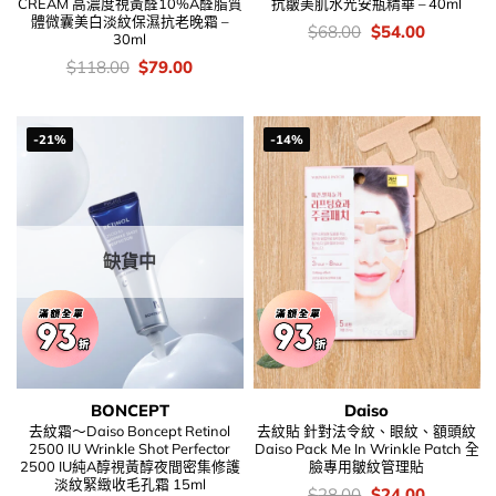
CREAM 高濃度視黃醛10%A醛脂質
抗皺美肌水光安瓶精華 – 40ml
體微囊美白淡紋保濕抗老晚霜 –
價
Original
Current
$
68.00
$
54.00
30ml
錢：
price
price
was:
is:
價
Original
Current
$
118.00
$
79.00
$68.00.
$54.00.
錢：
price
price
was:
is:
$118.00.
$79.00.
-21%
-14%
缺貨中
BONCEPT
Daiso
去紋霜～Daiso Boncept Retinol
去紋貼 針對法令紋、眼紋、額頭紋
2500 IU Wrinkle Shot Perfector
Daiso Pack Me In Wrinkle Patch 全
2500 IU純A醇視黃醇夜間密集修護
臉專用皺紋管理貼
淡紋緊緻收毛孔霜 15ml
價
Original
Current
$
28.00
$
24.00