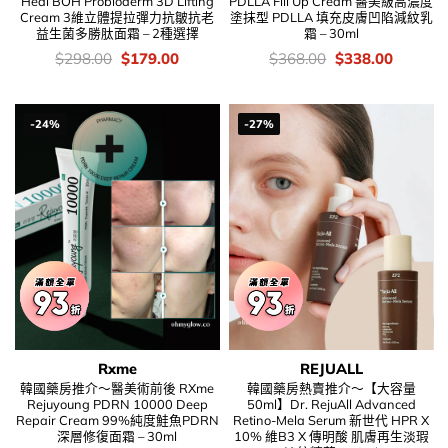
Heal BOH Probioderm 3D Lifting
PDLLA Fill Up Cream 醫美級高濃度
Cream 3維立體提拉彈力抗皺抗老
塗抹型 PDLLA 填充皮膚凹陷減紋乳
益生菌多勝肽面霜 – 2種選擇
霜 – 30ml
價
Original
Current
價
Original
Current
$
298.00
$
179.00
$
368.00
$
338.00
錢：
price
price
錢：
price
price
was:
is:
was:
is:
$298.00.
$179.00.
$368.00.
$338.00
-24%
-27%
Rxme
REJUALL
韓國藥房推介～醫美術前後 RXme
韓國藥房熱賣推介～【大容量
Rejuyoung PDRN 10000 Deep
50ml】Dr. RejuAll Advanced
Repair Cream 99%純度鮭魚PDRN
Retino-Mela Serum 新世代 HPR X
深層修復面霜 – 30ml
10% 維B3 X 傳明酸 肌膚再生淡瑕