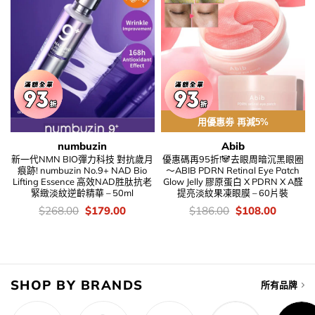
用優惠劵 再減5%
numbuzin
Abib
新一代NMN BIO彈力科技 對抗歲月
優惠碼再95折!🐼去眼周暗沉黑眼圈
痕跡! numbuzin No.9+ NAD Bio
～ABIB PDRN Retinal Eye Patch
Lifting Essence 高效NAD胜肽抗老
Glow Jelly 膠原蛋白 X PDRN X A醛
緊緻淡紋逆齡精華 – 50ml
提亮淡紋果凍眼膜 – 60片裝
價
Original
Current
價
Original
Current
$
268.00
$
179.00
$
186.00
$
108.00
錢：
price
price
錢：
price
price
was:
is:
was:
is:
$268.00.
$179.00.
$186.00.
$108.00
SHOP BY BRANDS
所有品牌