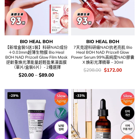
BIO HEAL BOH
BIO HEAL BOH
【新增盒裝5送1裝】科研NAD成份
7天見證科研級NAD抗老亮肌 Bio
＋0.03mm超薄生物膜 Bio Heal
Heal BOH NAD Prizcell Glow
BOH NAD Prizcell Glow Film Mask
Power Serum 99%高純度NAD膠囊
逆齡重煥光澤能量超輕盈果凍面膜
X 煥彩光澤精華 – 30ml
（單片/盒裝6片）- 2種選擇
價
Original
Current
$
298.00
$
172.00
錢：
price
price
價
$
20.00
–
$
89.00
was:
is:
錢：
$298.00.
$172.00
-29%
-33%