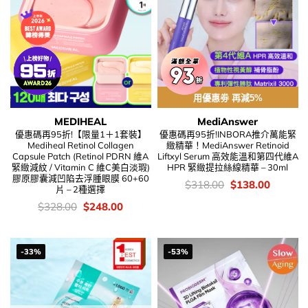
用優惠劵 再減5%
MEDIHEAL
MediAnswer
優惠碼再95折!【限量1＋1套裝】
優惠碼再95折!INBORA推介萬能緊
Mediheal Retinol Collagen
緻精華！MediAnswer Retinoid
Capsule Patch (Retinol PDRN 維A
Liftxyl Serum 高效能溫和第四代維A
緊緻減紋 / Vitamin C 維C美白淡瑕)
HPR 緊緻提拉絲線精華 – 30ml
膠原膠囊減凹陷去浮腫眼膜 60+60
價
Original
Current
$
318.00
$
138.00
片 – 2種選擇
錢：
price
price
was:
is:
價
Original
Current
$
328.00
$
248.00
$318.00.
$138.00
錢：
price
price
was:
is:
$328.00.
$248.00.
-33%
-53%