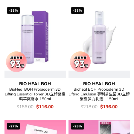
$228.00.
$138.00.
-38%
-38%
BIO HEAL BOH
BIO HEAL BOH
BioHeal BOH Probioderm 3D
Bioheal BOH Probioderm 3D
Lifting Essential Toner 3D立體緊緻
Lifting Emulsion 專利益生菌3D立體
精華爽膚水 150ml
緊緻彈力乳液 – 150ml
價
Original
Current
價
Original
Current
$
186.00
$
116.00
$
218.00
$
136.00
錢：
price
price
錢：
price
price
was:
is:
was:
is:
$186.00.
$116.00.
$218.00.
$136.00
-27%
-28%