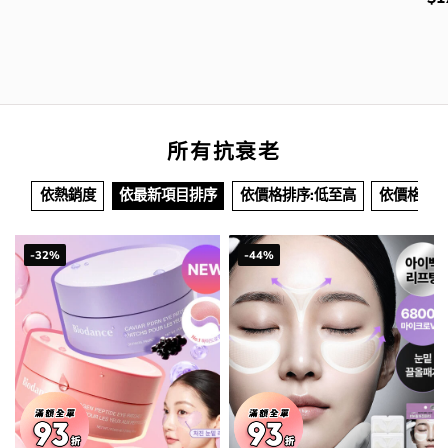
$178.00.
$106.00.
was:
is:
錢
$56.00.
$29.00.
所有抗衰老
依熱銷度
依最新項目排序
依價格排序:低至高
依價格排序
-32%
-44%