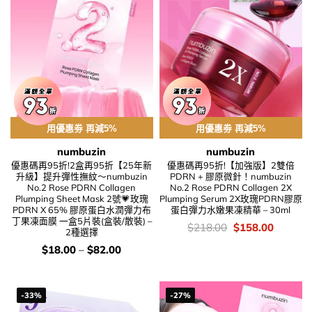
用優惠劵 再減5%
用優惠劵 再減5%
numbuzin
numbuzin
優惠碼再95折!2盒再95折【25年新
優惠碼再95折!【加強版】2雙倍
升級】提升彈性撫紋～numbuzin
PDRN + 膠原微針！numbuzin
No.2 Rose PDRN Collagen
No.2 Rose PDRN Collagen 2X
Plumping Sheet Mask 2號💗玫瑰
Plumping Serum 2X玫瑰PDRN膠原
PDRN X 65% 膠原蛋白水潤彈力布
蛋白彈力水嫩果凍精華 – 30ml
丁果凍面膜 一盒5片裝(盒裝/散裝) –
價
Original
Current
$
218.00
$
158.00
2種選擇
錢：
price
price
was:
is:
價
$
18.00
–
$
82.00
$218.00.
$158.00
錢：
-33%
-27%