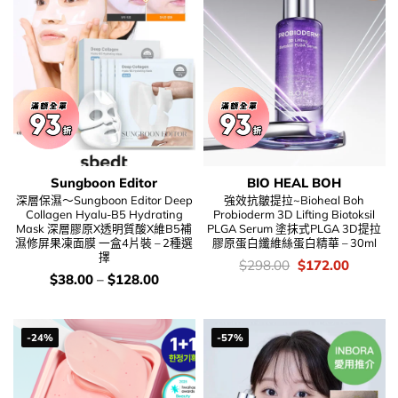
Sungboon Editor
BIO HEAL BOH
深層保濕～Sungboon Editor Deep
強效抗皺提拉~Bioheal Boh
Collagen Hyalu-B5 Hydrating
Probioderm 3D Lifting Biotoksil
Mask 深層膠原X透明質酸X維B5補
PLGA Serum 塗抹式PLGA 3D提拉
濕修屏果凍面膜 一盒4片裝 – 2種選
膠原蛋白纖維絲蛋白精華 – 30ml
擇
價
Original
Current
$
298.00
$
172.00
錢：
price
price
價
$
38.00
–
$
128.00
was:
is:
錢：
$298.00.
$172.00
-24%
-57%