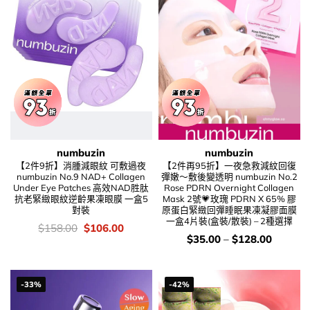
numbuzin
numbuzin
【2件9折】消腫減眼紋 可敷過夜
【2件再95折】一夜急救減紋回復
numbuzin No.9 NAD+ Collagen
彈嫩～敷後變透明 numbuzin No.2
Under Eye Patches 高效NAD胜肽
Rose PDRN Overnight Collagen
抗老緊緻眼紋逆齡果凍眼膜 一盒5
Mask 2號💗玫瑰 PDRN X 65% 膠
對裝
原蛋白緊緻回彈睡眠果凍凝膠面膜
一盒4片裝(盒裝/散裝) – 2種選擇
價
Original
Current
$
158.00
$
106.00
錢：
price
price
價
$
35.00
–
$
128.00
was:
is:
錢：
$158.00.
$106.00.
-33%
-42%