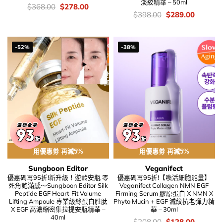
淡紋精華 – 50ml
價
Original
Current
$
368.00
$
278.00
錢：
price
price
價
Original
Current
$
398.00
$
289.00
was:
is:
錢：
price
price
$368.00.
$278.00.
was:
is:
$398.00.
$289.00
-52%
-38%
用優惠劵 再減5%
用優惠劵 再減5%
Sungboon Editor
Veganifect
優惠碼再95折!新升級！逆齡安瓶 零
優惠碼再95折!【喚活細胞能量】
死角飽滿感～Sungboon Editor Silk
Veganifect Collagen NMN EGF
Peptide EGF Heart-Fit Volume
Firming Serum 膠原蛋白 X NMN X
Lifting Ampoule 專業級絲蛋白胜肽
Phyto Mucin + EGF 減紋抗老彈力精
X EGF 高濃縮密集拉提安瓶精華 –
華 – 30ml
40ml
價
Original
Current
$
208.00
$
128.00