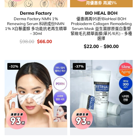
用優惠劵 再減5%
Derma Factory
BIO HEAL BOH
Derma Factory NMN 1%
優惠碼再95折!BioHeal BOH
Renewing Serum 科研成份NMN
Probioderm Collagen Remodeling
1% X白藜蘆醇 多功能抗老再生精華
Serum Mask 益生菌膠原蛋白重塑
– 30ml
緊緻毛孔精華面膜(單片/6片) – 多種
選擇
價
Original
Current
$
98.00
$
66.00
錢：
price
price
價
$
22.00
–
$
90.00
was:
is:
錢：
$98.00.
$66.00.
-32%
-37%