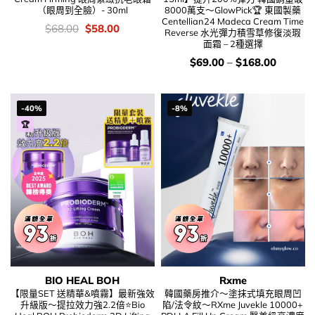
（眼周到全臉）- 30ml
8000萬支～GlowPick🏆 東國製藥
Centellian24 Madeca Cream Time
價
Original
Current
$
68.00
$
58.00
Reverse 水光彈力積雪草修復淡瑕
錢：
price
price
面霜 – 2種選擇
was:
is:
$68.00.
$58.00.
價
$
69.00
–
$
168.00
錢：
-40%
-8%
🏆
BIO HEAL BOH
Rxme
【限量SET 送精華&噴霧】最新強效
韓國藥房推介～塗抹式填充眼周凹
升級版～提拉效力強2.2倍⭐Bio
陷/法令紋～RXme Juvekle 10000+