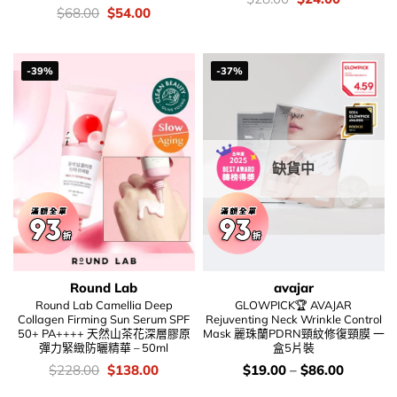
錢：
price
price
價
Original
Current
$
68.00
$
54.00
was:
is:
錢：
price
price
$28.00.
$24.00.
was:
is:
$68.00.
$54.00.
-39%
-37%
缺貨中
Round Lab
avajar
Round Lab Camellia Deep
GLOWPICK🏆 AVAJAR
Collagen Firming Sun Serum SPF
Rejuventing Neck Wrinkle Control
50+ PA++++ 天然山茶花深層膠原
Mask 麗珠蘭PDRN頸紋修復頸膜 一
彈力緊緻防曬精華 – 50ml
盒5片裝
價
Original
Current
價
$
228.00
$
138.00
$
19.00
–
$
86.00
錢：
price
price
錢：
was:
is: