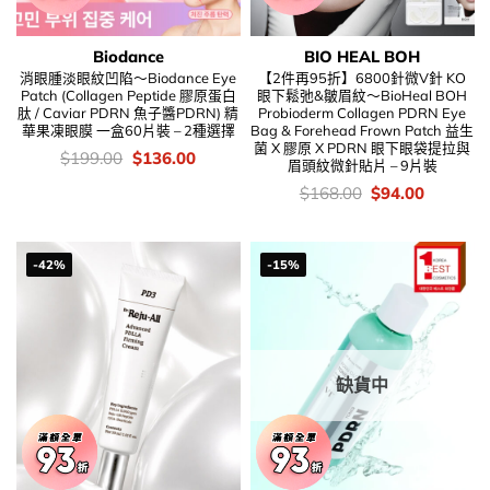
Biodance
BIO HEAL BOH
消眼腫淡眼紋凹陷～Biodance Eye
【2件再95折】6800針微V針 KO
Patch (Collagen Peptide 膠原蛋白
眼下鬆弛&皺眉紋～BioHeal BOH
肽 / Caviar PDRN 魚子醬PDRN) 精
Probioderm Collagen PDRN Eye
華果凍眼膜 一盒60片裝 – 2種選擇
Bag & Forehead Frown Patch 益生
菌 X 膠原 X PDRN 眼下眼袋提拉與
價
Original
Current
$
199.00
$
136.00
眉頭紋微針貼片 – 9片裝
錢：
price
price
was:
is:
價
Original
Current
$
168.00
$
94.00
$199.00.
$136.00.
錢：
price
price
was:
is:
$168.00.
$94.00.
-42%
-15%
缺貨中