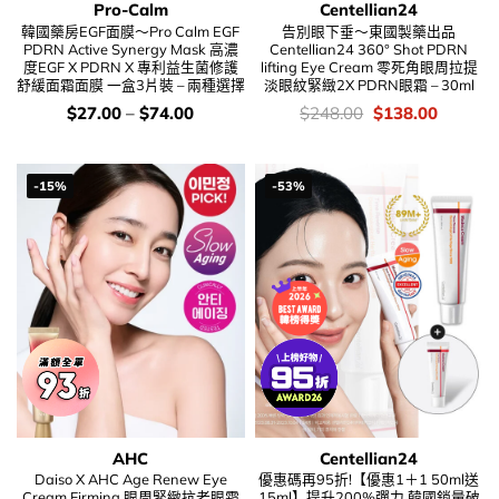
Pro-Calm
Centellian24
韓國藥房EGF面膜～Pro Calm EGF
告別眼下垂～東國製藥出品
PDRN Active Synergy Mask 高濃
Centellian24 360° Shot PDRN
度EGF X PDRN X 專利益生菌修護
lifting Eye Cream 零死角眼周拉提
舒緩面霜面膜 一盒3片裝 – 兩種選擇
淡眼紋緊緻2X PDRN眼霜 – 30ml
價
價
Original
Current
$
27.00
–
$
74.00
$
248.00
$
138.00
錢：
錢：
price
price
was:
is:
$248.00.
$138.00
-15%
-53%
AHC
Centellian24
Daiso X AHC Age Renew Eye
優惠碼再95折!【優惠1＋1 50ml送
Cream Firming 眼周緊緻抗老眼霜
15ml】提升200%彈力 韓國銷量破