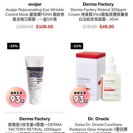
avajar
Derma Factory
Avajar Rejuvenating Eye Wrinkle
Derma Factory Retinal 300ppm
Control Mask 麗珠蘭PDRN 眼紋修
Cream 視黃醛3%A醛脂質體微囊美
復去暗沉眼膜 – 一盒5片裝
白淡紋保濕面霜 – 30ml
價
Original
Current
價
Original
Current
$
158.00
$
108.00
$
78.00
$
49.00
錢：
price
price
錢：
price
price
was:
is:
was:
is:
$158.00.
$108.00.
$78.00.
$49.00.
-33%
-21%
Derma Factory
Dr. Oracle
進階版3倍含量A醛霜～DERMA
Daiso Dr. Oracle CureSona
FACTORY RETINAL 1000ppm
Radiance Glow Ampoule 3重回彈