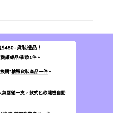
$480+貨裝禮品！
 隨機護膚品/彩妝1件。
0換購*
精選貨裝產品一件
。
加送人氣唇釉一支，款式色款隨機自動