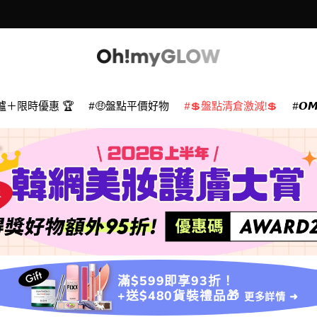
爐＋限時優惠 🏆
🤑盤點平價好物
💲盤點清倉激減!💲
𝙊
滿$599即享93折！
+送$480貨裝禮品🎁
更多詳情 ➜