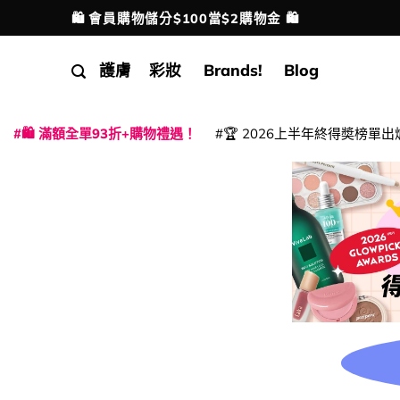
Skip
🛍️ 會員購物儲分$100當$2購物金 🛍️
配送港澳
to
content
護膚
彩妝
Brands!
Blog
🛍️ 滿額全單93折+購物禮遇！
🏆 2026上半年終得奬榜單出
|
|
|
|
|
|
|
|
|
|
|
|
|
|