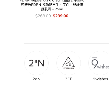
PDRN Rejuvenating Cream 超低分子99%
純鮭魚PDRN 多功能再生．美白．舒緩修
護乳霜 – 25ml
價
Original
Current
$
268.00
$
239.00
錢：
price
price
was:
is:
$268.00.
$239.00.
2aN
3CE
9wishes