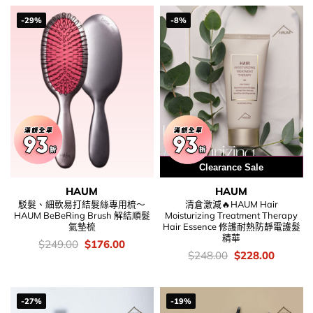
-29%
-8%
用優惠劵 再減10%
Clearance Sale
HAUM
HAUM
駁髮、細軟易打結髮絲專用梳～
清倉激減🔥HAUM Hair
HAUM BeBeRing Brush 解結順髮
Moisturizing Treatment Therapy
氣墊梳
Hair Essence 修護耐熱防靜電護髮
精華
價
Original
Current
$
249.00
$
176.00
錢：
price
price
價
Original
Current
$
248.00
$
228.00
was:
is:
錢：
price
price
$249.00.
$176.00.
was:
is:
$248.00.
$228.00
-27%
-19%