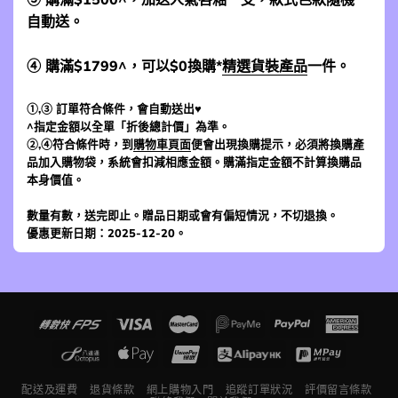
自動送。
④ 購滿$1799^，可以$0換購*
精選貨裝產品
一件。
①,③ 訂單符合條件，會自動送出♥
^指定金額以全單「折後總計價」為準。
②,④符合條件時，到
購物車頁面
便會出現換購提示，必須將換購產
品加入購物袋，系統會扣減相應金額。購滿指定金額不計算換購品
本身價值。
數量有數，送完即止。贈品日期或會有偏短情況，不切退換。
優惠更新日期：2025-12-20。
配送及運費
退貨條款
網上購物入門
追蹤訂單狀況
評價留言條款