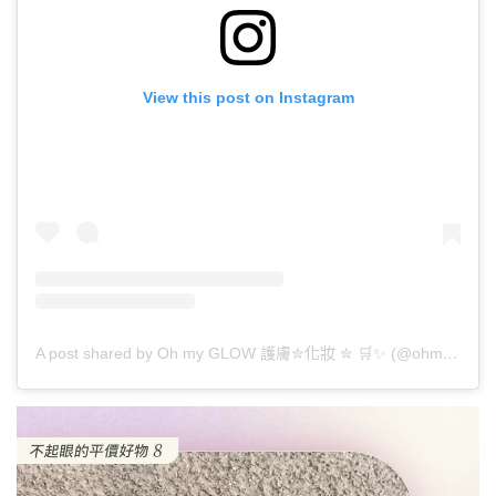
View this post on Instagram
A post shared by Oh my GLOW 護膚✮化妝 ✮ 🛒✨ (@ohmyglow_co)