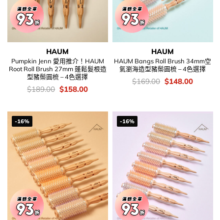
HAUM
HAUM
Pumpkin Jenn 愛用推介！HAUM
HAUM Bangs Roll Brush 34mm空
Root Roll Brush 27mm 蓬鬆髮根造
氣瀏海造型豬鬃圓梳 – 4色選擇
型豬鬃圓梳 – 4色選擇
價
Original
Current
$
169.00
$
148.00
錢：
price
price
價
Original
Current
$
189.00
$
158.00
was:
is:
錢：
price
price
$169.00.
$148.00
was:
is:
$189.00.
$158.00.
-16%
-16%