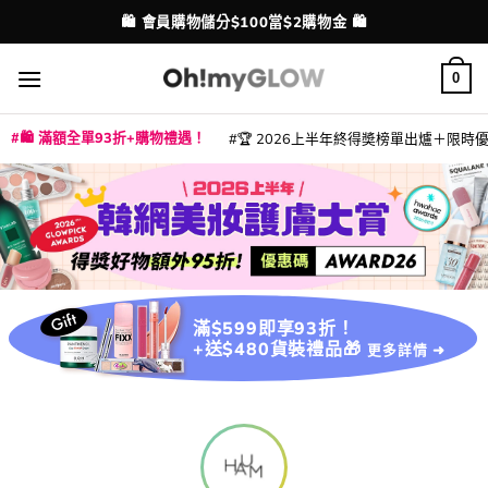
Skip
🛍️ 會員購物儲分$100當$2購物金 🛍️
配送港澳
to
content
0
🛍️ 滿額全單93折+購物禮遇！
🏆 2026上半年終得奬榜單出爐＋限時優惠
|
|
|
|
|
|
|
|
|
|
|
|
|
|
滿$599即享93折！
+送$480貨裝禮品🎁
更多詳情 ➜