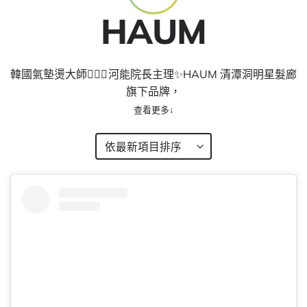
HAUM
韓國氣墊燙大師🙋🏻‍♂️ 河能院長主理✨HAUM 清潭洞明星髮廊
旗下品牌，
研發出#陶瓷鬃毛梳 等一系列頭髮產品，就算係非專業髮型
師也能運用自如🤲🏻 ～
Oh My Glow 為 HAUM 官方認可授權銷售商。