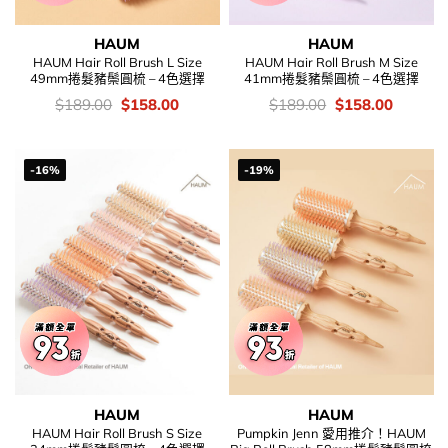
HAUM
HAUM
HAUM Hair Roll Brush L Size
HAUM Hair Roll Brush M Size
49mm捲髮豬鬃圓梳 – 4色選擇
41mm捲髮豬鬃圓梳 – 4色選擇
價
Original
Current
價
Original
Current
$
189.00
$
158.00
$
189.00
$
158.00
錢：
price
price
錢：
price
price
was:
is:
was:
is:
$189.00.
$158.00.
$189.00.
$158.00
-16%
-19%
HAUM
HAUM
HAUM Hair Roll Brush S Size
Pumpkin Jenn 愛用推介！HAUM