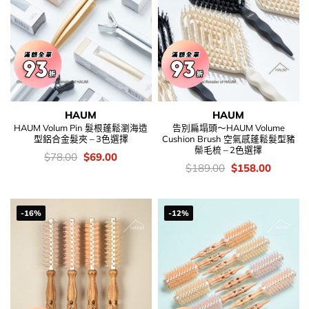
HAUM
HAUM
HAUM Volum Pin 髮根蓬鬆瀏海造
告別扁塌頭～HAUM Volume
型鋁合金髮夾 – 3色選擇
Cushion Brush 空氣感蓬鬆髮型豬
鬃毛梳 – 2色選擇
價
Original
Current
$
78.00
$
69.00
錢：
price
price
價
Original
Current
$
189.00
$
158.00
was:
is:
錢：
price
price
$78.00.
$69.00.
was:
is:
$189.00.
$158.00
-16%
-12%