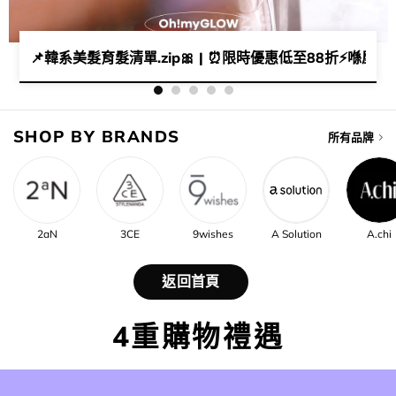
 🤩！清潭洞韓星髮廊 #HAUM 陶瓷圓梳吹出大師級蓬鬆感 😚
📌​韓系美髮育髮清單.zip🎀​ | ​⏰​限時優惠低至88折⚡​喺屋企都可以
SHOP BY BRANDS
所有品牌
2aN
3CE
9wishes
A Solution
A.chi
返回首頁
4重購物禮遇