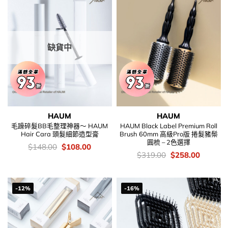
缺貨中
HAUM
HAUM
毛躁碎髮BB毛整理神器～ HAUM
HAUM Black Label Premium Roll
Hair Cara 頭髮細節造型膏
Brush 60mm 高級Pro版 捲髮豬鬃
圓梳 – 2色選擇
價
Original
Current
$
148.00
$
108.00
錢：
price
price
價
Original
Current
$
319.00
$
258.00
was:
is:
錢：
price
price
$148.00.
$108.00.
was:
is:
$319.00.
$258.00
-12%
-16%