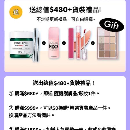
送出總值$480+貨裝禮品！
① 購滿$680^，即送 隨機護膚品/彩妝1件。
② 購滿$999^，可以$0換購*
精選貨裝產品一件
。
換購產品方法看備註。
③ 購滿$1500^，加送人氣唇釉一支，款式色款隨機