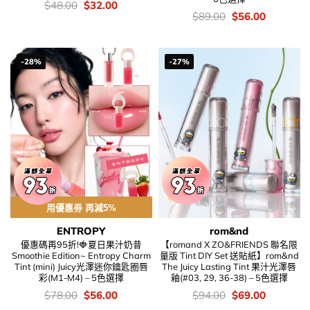
價
Original
Current
$
48.00
$
32.00
錢：
price
price
價
Original
Current
$
89.00
$
56.00
was:
is:
錢：
price
price
$48.00.
$32.00.
was:
is:
$89.00.
$56.00.
-28%
-27%
用優惠劵 再減5%
ENTROPY
rom&nd
優惠碼再95折!🍓夏日果汁奶昔
【romand X ZO&FRIENDS 聯名限
Smoothie Edition~ Entropy Charm
量版 Tint DIY Set 送貼紙】rom&nd
Tint (mini) Juicy光澤迷你鑰匙圈唇
The Juicy Lasting Tint 果汁光澤唇
彩(M1-M4) – 5色選擇
釉(#03, 29, 36-38) – 5色選擇
價
Original
Current
價
Original
Current
$
78.00
$
56.00
$
94.00
$
69.00
錢：
price
price
錢：
price
price