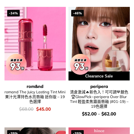
was:
is:
was:
is:
$78.00.
$56.00.
$94.00.
$69.00.
-34%
-46%
Clearance Sale
rom&nd
peripera
romand The Juicy Lasting Tint Mini
清倉激減🔥新色入！可可調🤎靚色
果汁光澤持色水亮唇釉 迷你版 – 19
🏆GlowPick~peripera Over Blur
色選擇
Tint 輕盈柔焦霧面唇釉 (#01-19) –
19色選擇
價
Original
Current
$
68.00
$
45.00
錢：
price
price
價
$
52.00
–
$
62.00
was:
is:
錢：
$68.00.
$45.00.
-39%
-39%