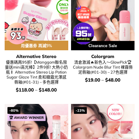
用優惠劵 再減5%
Clearance Sale
Alternative Stereo
Colorgram
優惠碼再95折!【Manggom聯名限
清倉激減🔥新色入～GlowPick🏆
量送mini高光棒】2件9折! 大熱小奶
Colorgram Nude Blur Tint 裸霧唇
瓶🍼 Alternative Stereo Lip Potion
泥唇釉(#01-30) – 27色選擇
Sugar Glaze Tint 柔和糖霜光澤感
價
$
19.00
–
$
48.00
唇釉(#01-31) – 多色選擇
錢：
價
$
118.00
–
$
148.00
錢：
-80%
-23%
🏆 AWARD WINNER