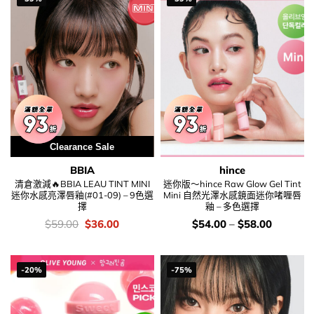
Clearance Sale
BBIA
hince
清倉激減🔥BBIA LEAU TINT MINI
迷你版～hince Raw Glow Gel Tint
迷你水感亮澤唇釉(#01-09) – 9色選
Mini 自然光澤水感鏡面迷你啫喱唇
擇
釉 – 多色選擇
價
Original
Current
價
$
59.00
$
36.00
$
54.00
–
$
58.00
錢：
price
price
錢：
was:
is:
$59.00.
$36.00.
-20%
-75%