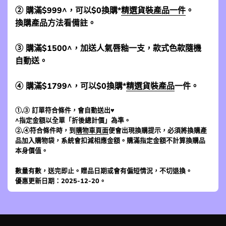
② 購滿$999^，可以$0換購*
精選貨裝產品一件
。
換購產品方法看備註。
③ 購滿$1500^，加送人氣唇釉一支，款式色款隨機
自動送。
④ 購滿$1799^，可以$0換購*
精選貨裝產品
一件。
①,③ 訂單符合條件，會自動送出♥
^指定金額以全單「折後總計價」為準。
②,④符合條件時，到
購物車頁面
便會出現換購提示，必須將換購產
品加入購物袋，系統會扣減相應金額。購滿指定金額不計算換購品
本身價值。
數量有數，送完即止。贈品日期或會有偏短情況，不切退換。
優惠更新日期：2025-12-20。