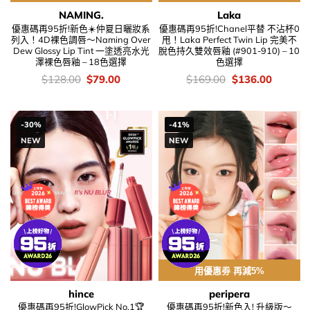
NAMING.
Laka
優惠碼再95折!新色☀️仲夏日曬妝系
優惠碼再95折!Chanel平替 不沾杯0
列入！4D裸色調唇～Naming Over
甩！Laka Perfect Twin Lip 完美不
Dew Glossy Lip Tint 一塗透亮水光
脫色持久雙效唇釉 (#901-910) – 10
澤裸色唇釉 – 18色選擇
色選擇
價
Original
Current
價
Original
Current
$
128.00
$
79.00
$
169.00
$
136.00
錢：
price
price
錢：
price
price
was:
is:
was:
is:
$128.00.
$79.00.
$169.00.
$136.00
-30%
-41%
NEW
NEW
用優惠劵 再減5%
hince
peripera
優惠碼再95折!GlowPick No.1🏆
優惠碼再95折!新色入! 升級版～