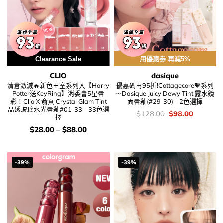
Clearance Sale
用優惠劵 再減5%
CLIO
dasique
清倉激減🔥新色王室系列入【Harry
優惠碼再95折!Cottagecore🧡系列
Potter送KeyRing】消委會5星唇
～Dasique Juicy Dewy Tint 露水鏡
彩！Clio X 俞真 Crystal Glam Tint
面唇釉(#29-30) – 2色選擇
晶透玻璃水光唇釉#01-33 – 33色選
價
Original
Current
$
128.00
$
98.00
擇
錢：
price
price
was:
is:
價
$
28.00
–
$
88.00
$128.00.
$98.00.
錢：
-39%
-39%