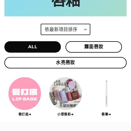
唇釉
ALL
霧面唇妝
水亮唇妝
唇打底➜
小眾唇彩➜
唇筆➜