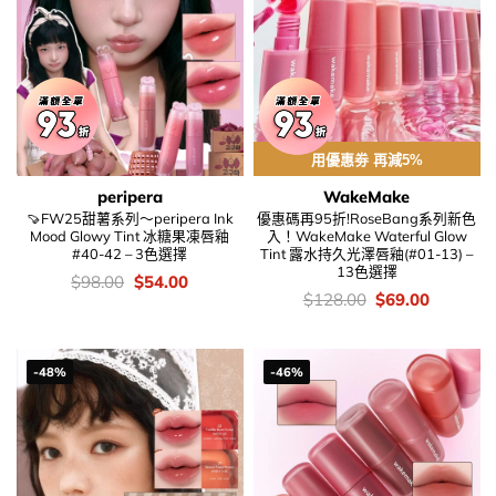
用優惠劵 再減5%
peripera
WakeMake
🍠FW25甜薯系列～peripera Ink
優惠碼再95折!RoseBang系列新色
Mood Glowy Tint 冰糖果凍唇釉
入！WakeMake Waterful Glow
#40-42 – 3色選擇
Tint 露水持久光澤唇釉(#01-13) –
13色選擇
價
Original
Current
$
98.00
$
54.00
錢：
price
price
價
Original
Current
$
128.00
$
69.00
was:
is:
錢：
price
price
$98.00.
$54.00.
was:
is:
$128.00.
$69.00.
-48%
-46%