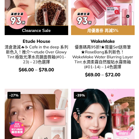
用優惠劵 再減5%
Clearance Sale
用優惠劵 再減5%
Etude House
WakeMake
清倉激減🔥☕ Cafe in the deep 系列
優惠碼再95折!★限量Set送唇筆
新色入！推介～etude Over Glowy
★RoseBang系列新色！
Tint 極致光澤水亮鏡面唇釉(#01-
WakeMake Water Blurring Layer
23) – 23色選擇
Tint 水潤柔霧自然服貼水霧唇釉
(#01-14) – 14色選擇
價
$
66.00
–
$
78.00
錢：
價
$
69.00
–
$
72.00
錢：
-27%
-39%