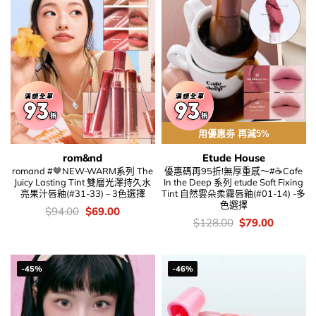
用優惠劵 再減5%
rom&nd
Etude House
romand #🤎NEW-WARM系列 The
優惠碼再95折!無厚重感～#☕Cafe
Juicy Lasting Tint 雙層光澤持久水
In the Deep 系列 etude Soft Fixing
亮果汁唇釉(#31-33) – 3色選擇
Tint 自然雲朵柔霧唇釉(#01-14) -多
色選擇
價
Original
Current
$
94.00
$
69.00
錢：
price
price
價
Original
Current
$
128.00
$
79.00
was:
is:
錢：
price
price
$94.00.
$69.00.
was:
is:
$128.00.
$79.00.
-45%
-46%