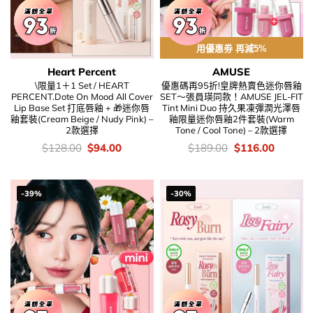
用優惠劵 再減5%
Heart Percent
AMUSE
\限量1＋1 Set / HEART
優惠碼再95折!皇牌熱賣色迷你唇釉
PERCENT.Dote On Mood All Cover
SET～張員瑛同款！AMUSE JEL-FIT
Lip Base Set 打底唇釉 + 🎁迷你唇
Tint Mini Duo 持久果凍彈潤光澤唇
釉套裝(Cream Beige / Nudy Pink) –
釉限量迷你唇釉2件套裝(Warm
2款選擇
Tone / Cool Tone) – 2款選擇
價
Original
Current
價
Original
Current
$
128.00
$
94.00
$
189.00
$
116.00
錢：
price
price
錢：
price
price
was:
is:
was:
is:
$128.00.
$94.00.
$189.00.
$116.00
-39%
-30%