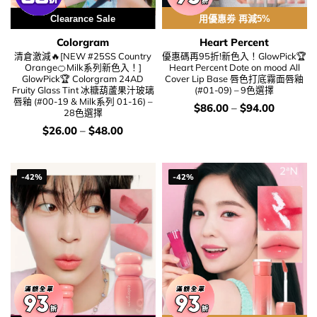
Clearance Sale
用優惠劵 再減5%
Colorgram
Heart Percent
清倉激減🔥[NEW #25SS Country
優惠碼再95折!新色入！GlowPick🏆
Orange🍊Milk系列新色入！]
Heart Percent Dote on mood All
GlowPick🏆 Colorgram 24AD
Cover Lip Base 唇色打底霧面唇釉
Fruity Glass Tint 冰糖葫蘆果汁玻璃
(#01-09) – 9色選擇
唇釉 (#00-19 & Milk系列 01-16) –
價
$
86.00
–
$
94.00
28色選擇
錢：
價
$
26.00
–
$
48.00
錢：
-42%
-42%