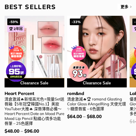
BEST SELLERS
更多
-59%
-33%
🏆 2年冠
用優惠劵 再減5%
Clearance Sale
Clearance Sale
Heart Percent
rom&nd
La
清倉激減🔥新增高光色⭐限量Set送
清倉激減🔥🏆 romand Glasting
優惠
唇釉【5年冠🏆韓國No.1】美妝
Color Gloss #AngelRing 天使光環
Glo
YouTuber大推🔥 深唇薄唇必備～
✨糖漿唇蜜 – 6色選擇
果汁
Heart Percent Dote on Mood Pure
多
價
$
64.00
–
$
68.00
Mood Lip Pencil 點綴心情多功能
錢：
價
$
1
唇筆 – 25色選擇
錢
價
$
48.00
–
$
96.00
錢：