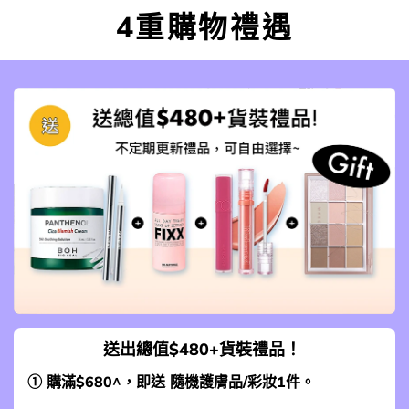
4重購物禮遇
送出總值$480+貨裝禮品！
① 購滿$680^，即送 隨機護膚品/彩妝1件。