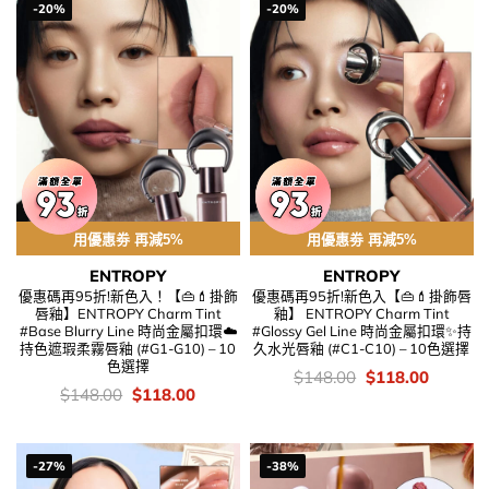
-20%
-20%
用優惠劵 再減5%
用優惠劵 再減5%
ENTROPY
ENTROPY
優惠碼再95折!新色入！【👜💄掛飾
優惠碼再95折!新色入【👜💄掛飾唇
唇釉】ENTROPY Charm Tint
釉】 ENTROPY Charm Tint
#Base Blurry Line 時尚金屬扣環☁️
#Glossy Gel Line 時尚金屬扣環✨持
持色遮瑕柔霧唇釉 (#G1-G10) – 10
久水光唇釉 (#C1-C10) – 10色選擇
色選擇
價
Original
Current
$
148.00
$
118.00
錢：
price
price
價
Original
Current
$
148.00
$
118.00
was:
is:
錢：
price
price
$148.00.
$118.00
was:
is:
$148.00.
$118.00.
-27%
-38%