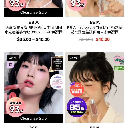
Clearance Sale
BBIA
BBIA
清倉激減🔥🏆 BBIA Glow Tint Mini
BBIA Last Velvet Tint Mini 奶霜絨
水光唇釉迷你版(#00-15) – 8色選擇
感柔霧唇釉迷你版 – 多色選擇
價
價
Original
Current
$
35.00
–
$
40.00
$
59.00
$
40.00
錢：
錢：
price
price
was:
is:
$59.00.
$40.00.
-41%
-27%
🏆
Clearance Sale
3CE
BBIA