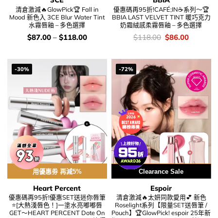
清倉激減🔥GlowPick🏆 Fall in
優惠碼再95折!CAFÉ;IN☕系列～🏆
Mood 新色入 3CE Blur Water Tint
BBIA LAST VELVET TINT 暖巧克力
水霧唇釉 – 多色選擇
奶霜絨感柔霧唇釉 – 多色選擇
價
價
Original
Current
$
87.00
–
$
118.00
$
118.00
$
86.00
錢：
錢：
price
price
was:
is:
$118.00.
$86.00.
-30%
-72%
用優惠劵 再減5%
用優惠劵 再減5%
Clearance Sale
Heart Percent
Espoir
優惠碼再95折!優惠SET送迷你唇筆
清倉激減🔥太妍同款愛用💕 新色
⭐[大熱淺唇色！]一塗水亮嘟嘟唇
Roselight系列【限量SET送唇筆 /
GET～HEART PERCENT Dote On
Pouch】🏆GlowPick! espoir 25年新