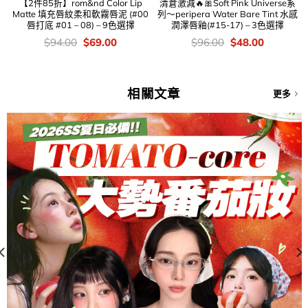
【2件85折】rom&nd Color Lip
清倉激減🔥🎀Soft Pink Universe系
Matte 填充唇紋柔和軟霧唇泥 (#00
列～peripera Water Bare Tint 水感
唇打底 #01 – 08) – 9色選擇
潤澤唇釉(#15-17) – 3色選擇
價
Original
Current
價
Original
Current
$
94.00
$
69.00
$
96.00
$
48.00
錢：
price
price
錢：
price
price
was:
is:
was:
is:
$94.00.
$69.00.
$96.00.
$48.00.
相關文章
更多