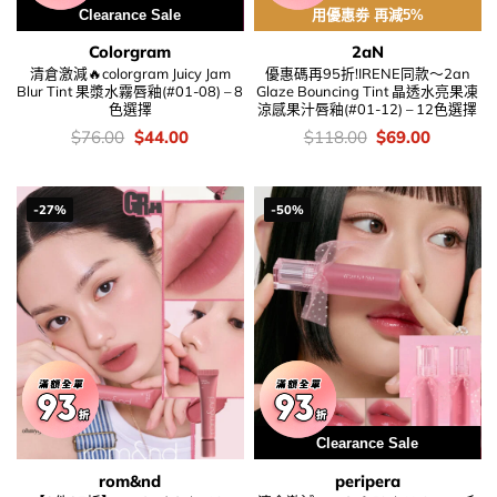
用優惠劵 再減10%
Clearance Sale
用優惠劵 再減5%
Colorgram
2aN
清倉激減🔥colorgram Juicy Jam
優惠碼再95折!IRENE同款～2an
Blur Tint 果漿水霧唇釉(#01-08) – 8
Glaze Bouncing Tint 晶透水亮果凍
色選擇
涼感果汁唇釉(#01-12) – 12色選擇
價
Original
Current
價
Original
Current
$
76.00
$
44.00
$
118.00
$
69.00
錢：
price
price
錢：
price
price
was:
is:
was:
is:
$76.00.
$44.00.
$118.00.
$69.00.
-27%
-50%
Clearance Sale
rom&nd
peripera