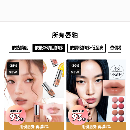
所有唇釉
依熱銷度
依最新項目排序
依價格排序:低至高
依價格排序
-38%
-20%
NEW
NEW
用優惠劵 再減5%
用優惠劵 再減5%