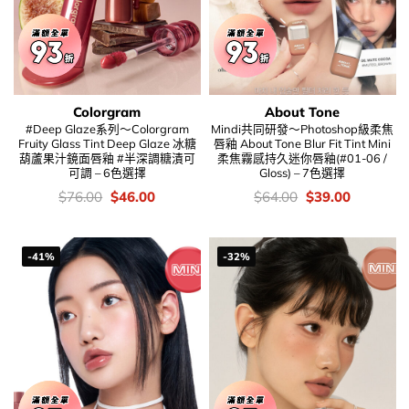
Colorgram
About Tone
#Deep Glaze系列～Colorgram
Mindi共同研發～Photoshop級柔焦
Fruity Glass Tint Deep Glaze 冰糖
唇釉 About Tone Blur Fit Tint Mini
葫蘆果汁鏡面唇釉 #半深調糖漬可
柔焦霧感持久迷你唇釉(#01-06 /
可調 – 6色選擇
Gloss) – 7色選擇
價
Original
Current
價
Original
Current
$
76.00
$
46.00
$
64.00
$
39.00
錢：
price
price
錢：
price
price
was:
is:
was:
is:
$76.00.
$46.00.
$64.00.
$39.00.
-41%
-32%