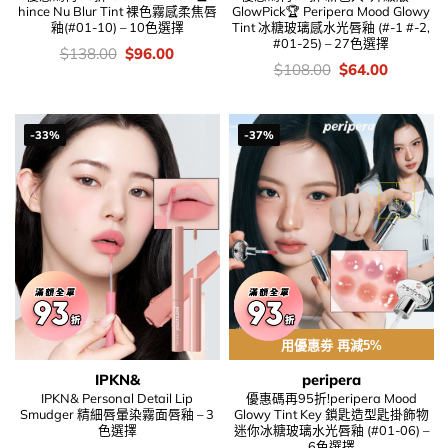
hince Nu Blur Tint 裸色霧感柔焦唇
GlowPick🏆 Peripera Mood Glowy
釉(#01-10) – 10色選擇
Tint 冰糖玻璃感水光唇釉 (#-1 #-2,
#01-25) – 27色選擇
價
Original
Current
$
138.00
$
96.00
錢：
price
price
價
Original
Current
$
108.00
$
64.00
was:
is:
錢：
price
price
$138.00.
$96.00.
was:
is:
$108.00.
$64.00.
-33%
-37%
用優惠劵 再減5%
IPKN&
peripera
IPKN& Personal Detail Lip
優惠碼再95折!peripera Mood
Smudger 精細唇暈染霧面唇釉 – 3
Glowy Tint Key 鎖匙造型匙掛飾物
色選擇
迷你冰糖玻璃水光唇釉 (#01-06) –
6色選擇