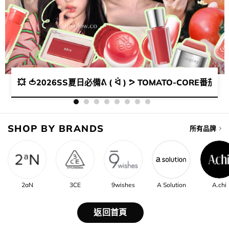
MG限時買1送1優惠🎁​​
💥 🍅2026SS夏日必備ᕕ ( ᐛ ) ᕗ TOMATO-CORE番
SHOP BY BRANDS
所有品牌
2aN
3CE
9wishes
A Solution
A.chi
返回首頁