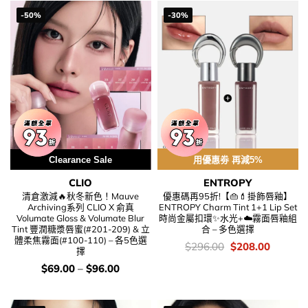
$74.00.
$56.00.
$72.00.
$39.00.
-50%
-30%
Clearance Sale
用優惠劵 再減5%
CLIO
ENTROPY
清倉激減🔥秋冬新色！Mauve
優惠碼再95折!【👜💄掛飾唇釉】
Archiving系列 CLIO X 俞真
ENTROPY Charm Tint 1+1 Lip Set
Volumate Gloss & Volumate Blur
時尚金屬扣環✨水光+☁️霧面唇釉組
Tint 豐潤糖漿唇蜜(#201-209) & 立
合 – 多色選擇
體柔焦霧面(#100-110) – 各5色選
價
Original
Current
$
296.00
$
208.00
擇
錢：
price
price
was:
is:
價
$
69.00
–
$
96.00
$296.00.
$208.00
錢：