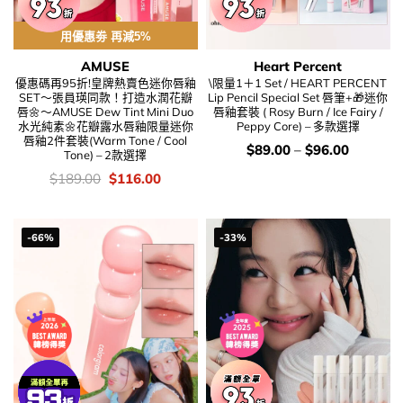
用優惠劵 再減5%
AMUSE
Heart Percent
優惠碼再95折!皇牌熱賣色迷你唇釉
\限量1＋1 Set / HEART PERCENT
SET～張員瑛同款！打造水潤花瓣
Lip Pencil Special Set 唇筆+🎁迷你
唇🌼～AMUSE Dew Tint Mini Duo
唇釉套裝 ( Rosy Burn / Ice Fairy /
水光純素🌼花瓣露水唇釉限量迷你
Peppy Core) – 多款選擇
唇釉2件套裝(Warm Tone / Cool
價
$
89.00
–
$
96.00
Tone) – 2款選擇
錢：
價
Original
Current
$
189.00
$
116.00
錢：
price
price
was:
is:
$189.00.
$116.00.
-66%
-33%