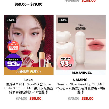
價
Original
Current
$
148.00
$
108.00
錢：
price
price
價
$
59.00
–
$
79.00
was:
is:
錢：
$148.00.
$108.00
-24%
-46%
用優惠劵 再減5%
Laka
NAMING.
優惠碼再95折!GlowPick🏆 Laka
Naming. Glow Heart Lip Tint Mini
Fruity Glam Tint Mini 果汁水光鏡面
🤍心心🎈水亮豐潤唇釉迷你版 – 8色
純素唇釉迷你版 – 50色選擇
選擇
價
Original
Current
價
Original
Current
$
74.00
$
56.00
$
72.00
$
39.00
錢：
price
price
錢：
price
price
was:
is:
was:
is: