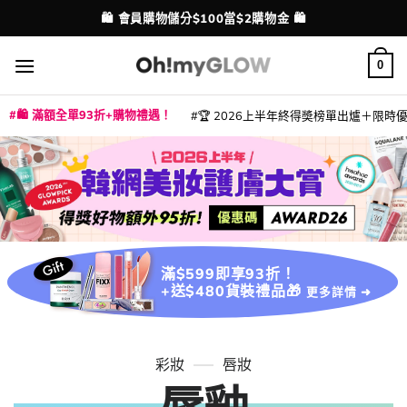
Skip
💳 支援消費券、FPS、八達通、PAYME、信用卡付款
配送港澳
to
content
0
🛍️ 滿額全單93折+購物禮遇！
🏆 2026上半年終得奬榜單出爐＋限時優惠
|
|
|
|
|
|
|
|
|
|
|
|
|
|
滿$599即享93折！
+送$480貨裝禮品🎁
更多詳情 ➜
彩妝
唇妝