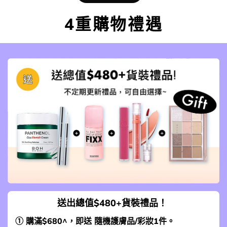
4重購物禮遇
送出總值$480+貨裝禮品！
① 購滿$680^，即送 隨機護膚品/彩妝1件。