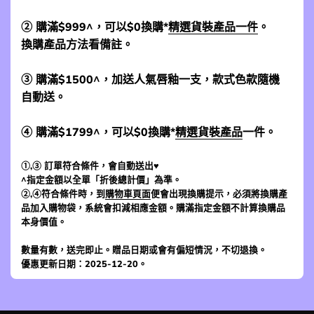
② 購滿$999^，可以$0換購*
精選貨裝產品一件
。
換購產品方法看備註。
③ 購滿$1500^，加送人氣唇釉一支，款式色款隨機
自動送。
④ 購滿$1799^，可以$0換購*
精選貨裝產品
一件。
①,③ 訂單符合條件，會自動送出♥
^指定金額以全單「折後總計價」為準。
②,④符合條件時，到
購物車頁面
便會出現換購提示，必須將換購產
品加入購物袋，系統會扣減相應金額。購滿指定金額不計算換購品
本身價值。
數量有數，送完即止。贈品日期或會有偏短情況，不切退換。
優惠更新日期：2025-12-20。