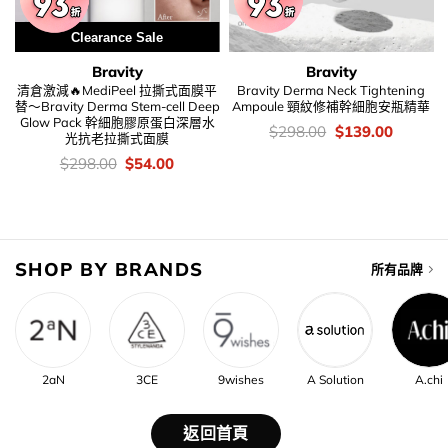
Clearance Sale
Bravity
Bravity
清倉激減🔥MediPeel 拉撕式面膜平
Bravity Derma Neck Tightening
替～Bravity Derma Stem-cell Deep
Ampoule 頸紋修補幹細胞安瓶精華
Glow Pack 幹細胞膠原蛋白深層水
價
Original
Current
$
298.00
$
139.00
光抗老拉撕式面膜
錢：
price
price
was:
is:
價
Original
Current
$
298.00
$
54.00
$298.00.
$139.00
錢：
price
price
was:
is:
$298.00.
$54.00.
SHOP BY BRANDS
所有品牌
2aN
3CE
9wishes
A Solution
A.chi
返回首頁