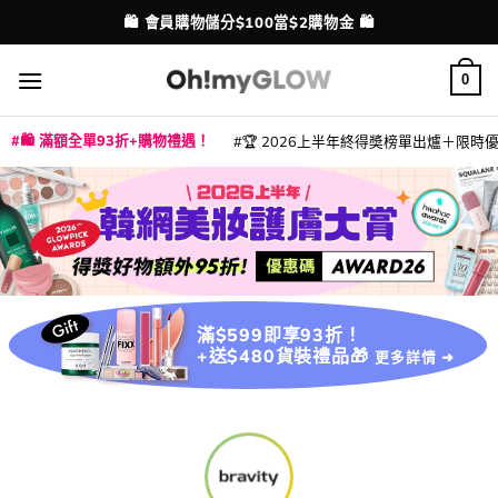
Skip
🛍️ 會員購物儲分$100當$2購物金 🛍️
配送港澳
to
content
0
🛍️ 滿額全單93折+購物禮遇！
🏆 2026上半年終得奬榜單出爐＋限時優惠
|
|
|
|
|
|
|
|
|
|
|
|
|
|
滿$599即享93折！
+送$480貨裝禮品🎁
更多詳情 ➜