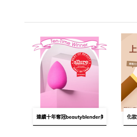
連續十年奪冠beautyblender美妝蛋 5個
化妝