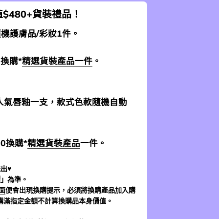
$480+貨裝禮品！
 隨機護膚品/彩妝1件。
0換購*
精選貨裝產品一件
。
加送人氣唇釉一支，款式色款隨機自動
$0換購*
精選貨裝產品
一件。
出♥
價」為準。
面
便會出現換購提示，必須將換購產品加入購
購滿指定金額不計算換購品本身價值。