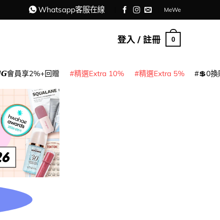
Whatsapp客服在線
MeWe
登入 / 註冊
0
𝙈𝙂會員享2%+回贈
精選Extra 10%
精選Extra 5%
💲0