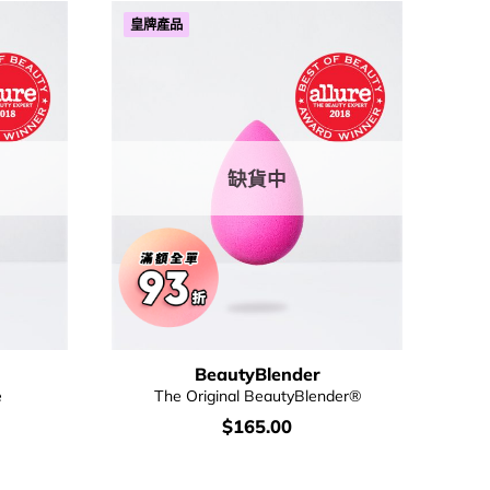
皇牌產品
缺貨中
BeautyBlender
e
The Original BeautyBlender®
價
$
165.00
錢：