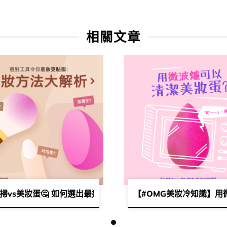
相關文章
用後讓人愛不釋手的原因
掃vs美妝蛋🤔 如何選出最適合我的底妝工具？
【#OMG美妝冷知識】用微