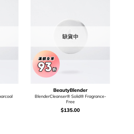
缺貨中
BeautyBlender
arcoal
BlenderCleanser® Solid® Fragrance-
Free
價
$
135.00
錢：