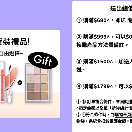
送出總值
① 購滿$680^，即送
② 購滿$999^，可以$
換購產品方法看備註。
③ 購滿$1500^，
送。
④ 購滿$1799^，可以
①,③ 訂單符合條件，會自動送
^指定金額以全單「折後總計
②,④符合條件時，到
購物車頁
物袋，系統會扣減相應金額。