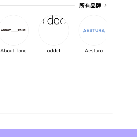
所有品牌
About Tone
addct
Aestura
AH