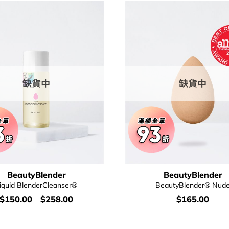
缺貨中
缺貨中
BeautyBlender
BeautyBlender
iquid BlenderCleanser®
BeautyBlender® Nud
價
價
$
150.00
–
$
258.00
$
165.00
錢：
錢：