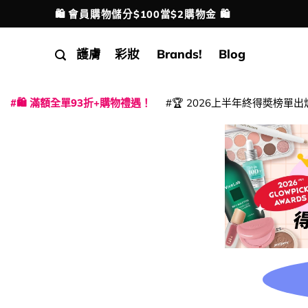
Skip
🛍️ 會員購物儲分$100當$2購物金 🛍️
配送港澳
to
content
護膚
彩妝
Brands!
Blog
🛍️ 滿額全單93折+購物禮遇！
🏆 2026上半年終得奬榜單出
|
|
|
|
|
|
|
|
|
|
|
|
|
|