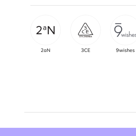
2aN
3CE
9wishes