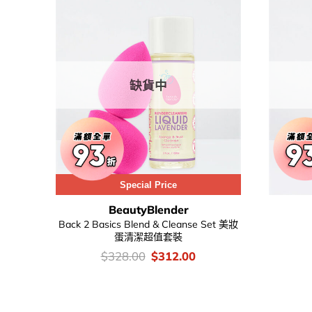
缺貨中
Special Price
BeautyBlender
Back 2 Basics Blend & Cleanse Set 美妝
蛋清潔超值套裝
價
Original
Current
$
328.00
$
312.00
錢：
price
price
was:
is:
$328.00.
$312.00.