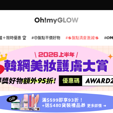
爐＋限時優惠 🏆
🤑盤點平價好物
💲盤點清倉激減!💲
𝙊
滿$599即享93折！
+送$480貨裝禮品🎁
更多詳情 ➜