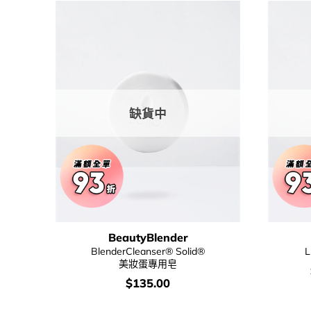
缺貨中
BeautyBlender
BlenderCleanser® Solid®
L
美妝蛋專用皂
價
$
135.00
錢：