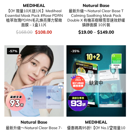
MEDIHEAL
Natural Base
【OY 限量10片送1片】Mediheal
最新升級～Natural Clear Base T
Essential Mask Pack #Rose PDRN
Calming Soothing Mask Pack
植萃玫瑰PDRN毛孔煥亮彈力緊緻
Double X 有機茶樹積雪草速效舒緩
面膜 – 1盒11片
鎮靜面膜 10片裝
價
Original
Current
價
$
168.00
$
108.00
$
19.00
–
$
149.00
錢：
price
price
錢：
was:
is:
$168.00.
$108.00.
-57%
-35%
缺貨中
Natural Base
MEDIHEAL
最新升級～Natural Clear Base 7-
優惠碼再95折!【OY No.1🏆限量10