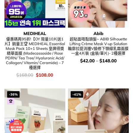
MEDIHEAL
Abib
優惠碼再95折!【OY 限量10片送1
超貼面唔黏頭髮~ ABIB Silhouette
片】銷量王🏆 MEDIHEAL Essential
Lifting Crème Mask V-up Solution
Mask Pack 10+1 Sheets 皇牌得奬
輪廓拉提消腫V臉修下顎線乳霜面膜
精華面膜 (Madecassoside / Rose
一盒4片裝 (盒裝/單片)- 2種選擇
PDRN/ Tea Tree/ Hyaluronic Acid/
價
$
42.00
–
$
148.00
Collagen/ Vitamin/ Ceramide) – 7
錢：
種選擇
價
Original
Current
$
168.00
$
108.00
錢：
price
price
was:
is:
$168.00.
$108.00.
-36%
-41%
🏆