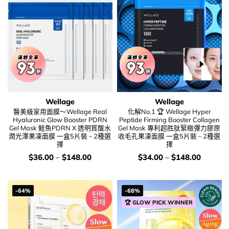
Wellage
Wellage
醫美級家用面膜～Wellage Real
化解No.1 🏆 Wellage Hyper
Hyaluronic Glow Booster PDRN
Peptide Firming Booster Collagen
Gel Mask 鮭魚PDRN X 透明質酸水
Gel Mask 專利超胜肽緊緻彈力膠原
潤光澤果凍面膜 一盒5片裝 – 2種選
收毛孔果凍面膜 一盒5片裝 – 2種選
擇
擇
價
價
$
36.00
–
$
148.00
$
34.00
–
$
148.00
錢：
錢：
-64%
-68%
🏆 GLOW PICK WINNER