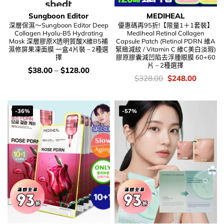
Sungboon Editor
MEDIHEAL
深層保濕～Sungboon Editor Deep
優惠碼再95折!【限量1＋1套裝】
Collagen Hyalu-B5 Hydrating
Mediheal Retinol Collagen
Mask 深層膠原X透明質酸X維B5補
Capsule Patch (Retinol PDRN 維A
濕修屏果凍面膜 一盒4片裝 – 2種選
緊緻減紋 / Vitamin C 維C美白淡瑕)
擇
膠原膠囊減凹陷去浮腫眼膜 60+60
片 – 2種選擇
價
$
38.00
–
$
128.00
錢：
價
Original
Current
$
328.00
$
248.00
錢：
price
price
was:
is:
$328.00.
$248.00
-36%
-57%