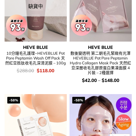
缺貨中
HEVE BLUE
HEVE BLUE
10分鐘毛孔護理~HEVEBLUE Pot
敷後變透明 第二朝毛孔緊緻有光澤
Pore Peptamin Wash Off Pack 天
HEVEBLUE Pot Pore Peptamin
然紅豆胜肽收毛孔深清泥膜 – 100g
Hydro Collagen Mask Pack 天然紅
豆深層收毛孔膠原蛋白果凍面膜 4
價
Original
Current
$
288.00
$
118.00
片裝 – 2種選擇
錢：
price
price
was:
is:
價
$
42.00
–
$
148.00
$288.00.
$118.00.
錢：
-58%
-58%