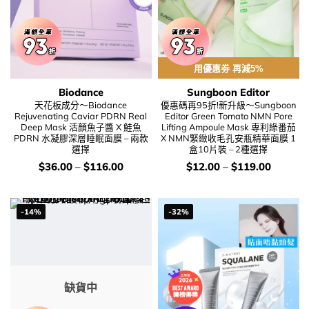
用優惠劵 再減5%
Biodance
Sungboon Editor
天花板成分～Biodance
優惠碼再95折!新升級～Sungboon
Rejuvenating Caviar PDRN Real
Editor Green Tomato NMN Pore
Deep Mask 活顏魚子醬 X 鮭魚
Lifting Ampoule Mask 專利綠番茄
PDRN 水凝膠深層睡眠面膜 – 兩款
X NMN緊緻收毛孔安瓶精華面膜 1
選擇
盒10片裝 – 2種選擇
價
價
$
36.00
–
$
116.00
$
12.00
–
$
119.00
錢：
錢：
-14%
-32%
缺貨中