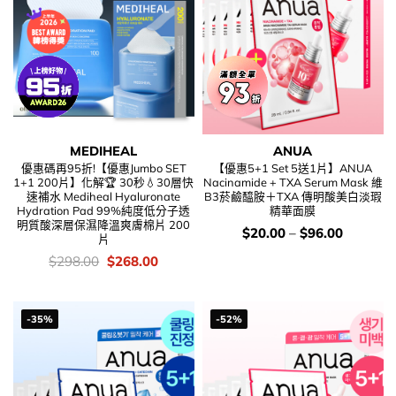
MEDIHEAL
ANUA
優惠碼再95折!【優惠Jumbo SET
【優惠5+1 Set 5送1片】ANUA
1+1 200片】化解🏆 30秒💧30層快
Nacinamide + TXA Serum Mask 維
速補水 Mediheal Hyaluronate
B3菸鹼醯胺＋TXA 傳明酸美白淡瑕
Hydration Pad 99%純度低分子透
精華面膜
明質酸深層保濕降溫爽膚棉片 200
價
$
20.00
–
$
96.00
片
錢：
價
Original
Current
$
298.00
$
268.00
錢：
price
price
was:
is:
$298.00.
$268.00.
-35%
-52%