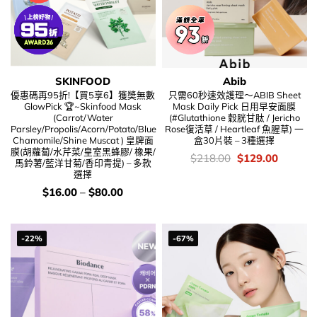
SKINFOOD
Abib
優惠碼再95折!【買5享6】獲奬無數
只需60秒速效護理～ABIB Sheet
GlowPick 🏆~Skinfood Mask
Mask Daily Pick 日用早安面膜
(Carrot/Water
(#Glutathione 穀胱甘肽 / Jericho
Parsley/Propolis/Acorn/Potato/Blue
Rose復活草 / Heartleaf 魚腥草) 一
Chamomile/Shine Muscat ) 皇牌面
盒30片裝 – 3種選擇
膜(胡蘿蔔/水芹菜/皇室黑蜂膠/ 橡果/
價
Original
Current
$
218.00
$
129.00
馬鈴薯/藍洋甘菊/香印青提) – 多款
錢：
price
price
選擇
was:
is:
$218.00.
$129.00
價
$
16.00
–
$
80.00
錢：
-22%
-67%