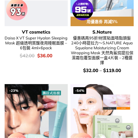
用優惠劵 再減5%
VT cosmetics
S.Nature
Daiso X VT Super Hyalon Sleeping
優惠碼再95折!材質貼面唔黏頭髮
Mask 超級透明質酸夜用睡眠面膜 –
240小時提拉力～S.NATURE Aqua
6包裝 4ml×6pack
Squalane Moisturizing Cream
Wrapping Mask 天然角鯊烷提拉保
價
Original
Current
$
42.00
$
36.00
濕霜包覆型面膜一盒4片裝 – 2種選
錢：
price
price
擇
was:
is:
$42.00.
$36.00.
價
$
32.00
–
$
119.00
錢：
-23%
-54%