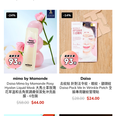
$158.00.
$108.00
錢：
-24%
-14%
mimo by Mamonde
Daiso
Daiso Mimo by Mamonde Rosy
去紋貼 針對法令紋、眼紋、額頭紋
Hyalon Liquid Mask 大馬士革玫瑰
Daiso Pack Me In Wrinkle Patch 全
花萃溫和去角質調膚保濕免沖洗面
臉專用皺紋管理貼
膜 – 6包裝
價
Original
Current
$
28.00
$
24.00
錢：
price
price
價
Original
Current
$
58.00
$
44.00
was:
is:
錢：
price
price
$28.00.
$24.00.
was:
is:
$58.00.
$44.00.