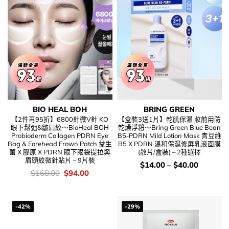
BIO HEAL BOH
BRING GREEN
【2件再95折】6800針微V針 KO
【盒裝3送1片】乾肌保濕 妝前用防
眼下鬆弛&皺眉紋～BioHeal BOH
乾燥浮粉～Bring Green Blue Bean
Probioderm Collagen PDRN Eye
B5-PDRN Mild Lotion Mask 青豆維
Bag & Forehead Frown Patch 益生
B5 X PDRN 溫和保濕修屏乳液面膜
菌 X 膠原 X PDRN 眼下眼袋提拉與
(散片/盒裝) – 2種選擇
眉頭紋微針貼片 – 9片裝
價
$
14.00
–
$
40.00
錢：
價
Original
Current
$
168.00
$
94.00
錢：
price
price
was:
is:
$168.00.
$94.00.
-42%
-29%