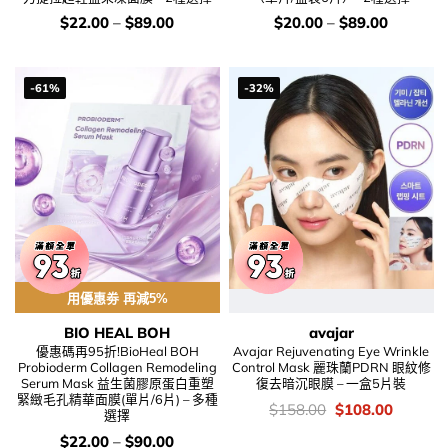
價
價
$
22.00
–
$
89.00
$
20.00
–
$
89.00
錢：
錢：
-61%
-32%
用優惠劵 再減5%
BIO HEAL BOH
avajar
優惠碼再95折!BioHeal BOH
Avajar Rejuvenating Eye Wrinkle
Probioderm Collagen Remodeling
Control Mask 麗珠蘭PDRN 眼紋修
Serum Mask 益生菌膠原蛋白重塑
復去暗沉眼膜 – 一盒5片裝
緊緻毛孔精華面膜(單片/6片) – 多種
價
Original
Current
$
158.00
$
108.00
選擇
錢：
price
price
was:
is:
價
$
22.00
–
$
90.00