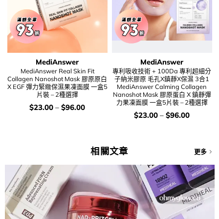
MediAnswer
MediAnswer
MediAnswer Real Skin Fit
專利吸收技術 + 100Da 專利超細分
Collagen Nanoshot Mask 膠原原白
子納米膠原 毛孔X鎮靜X保濕 3合1
X EGF 彈力緊緻保濕果凍面膜 一盒5
MediAnswer Calming Collagen
片裝 – 2種選擇
Nanoshot Mask 膠原蛋白 X 鎮靜彈
力果凍面膜 一盒5片裝 – 2種選擇
價
$
23.00
–
$
96.00
錢：
價
$
23.00
–
$
96.00
錢：
相關文章
更多