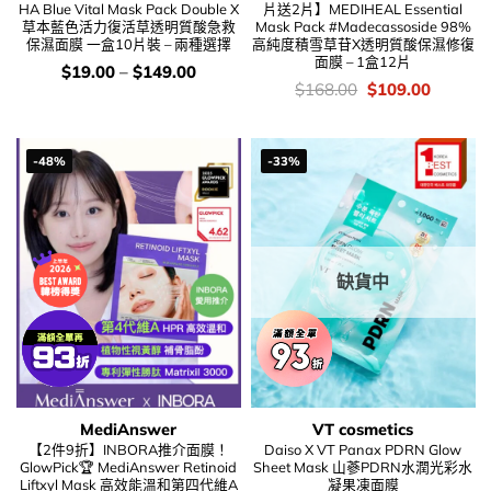
HA Blue Vital Mask Pack Double X
片送2片】MEDIHEAL Essential
草本藍色活力復活草透明質酸急救
Mask Pack #Madecassoside 98%
保濕面膜 一盒10片裝 – 兩種選擇
高純度積雪草苷X透明質酸保濕修復
面膜 – 1盒12片
價
$
19.00
–
$
149.00
錢：
價
Original
Current
$
168.00
$
109.00
錢：
price
price
was:
is:
$168.00.
$109.00
-48%
-33%
缺貨中
MediAnswer
VT cosmetics
【2件9折】INBORA推介面膜！
Daiso X VT Panax PDRN Glow
GlowPick🏆 MediAnswer Retinoid
Sheet Mask 山蔘PDRN水潤光彩水
Liftxyl Mask 高效能溫和第四代維A
凝果凍面膜