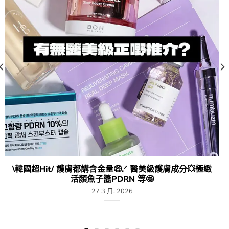
\韓國超Hit/ 護膚都講含金量🤑.ᐟ 醫美級護膚成分💥極緻
活顏魚子醬PDRN 等🤩
27 3 月, 2026