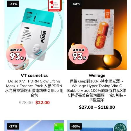
-21%
-40%
VT cosmetics
Wellage
Daiso X VT PDRN Glow Lifting
用後Keep到100小時水潤光澤～
Mask + Essence Pack 人蔘PDRN
Wellage Hyper Toning Vita C
水光提拉緊緻面膜連精華 2 Step 組
Bubble Mask 100%純穀胱甘肽X維
合包
C超提亮美白氣泡面膜 一盒5片裝 –
2種選擇
價
Original
Current
$
28.00
$
22.00
錢：
price
price
價
$
27.00
–
$
118.00
was:
is:
錢：
$28.00.
$22.00.
-37%
-53%