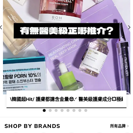
G年末總結——韓系護膚品流量密碼​​​🗝️​😙​​
\韓國超Hit/ 護膚都講含金量🤑.ᐟ 醫美級護膚成分💥極緻活
SHOP BY BRANDS
所有品牌