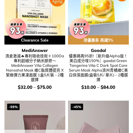
Clearance Sale
用優惠劵 再減5%
MediAnswer
Goodal
清倉激減🔥專利吸收技術＋100Da
優惠碼再95折!〖新升級Alpha版！
專利超細分子納米膠原～
美白成分增150%〗goodal Green
MediAnswer Vita Collagen
Tangerine Vita C Dark Spot Care
Nanoshot Mask 維C脂質體提亮 X
Serum Mask Alpha濟州青橘維C美
緊緻彈力果凍面膜 1盒5片裝 – 2種
白保濕面膜(盒裝5片/ 單片) – 2種選
選擇
擇
價
價
$
32.00
–
$
75.00
$
10.00
–
$
84.00
錢：
錢：
-59%
-45%