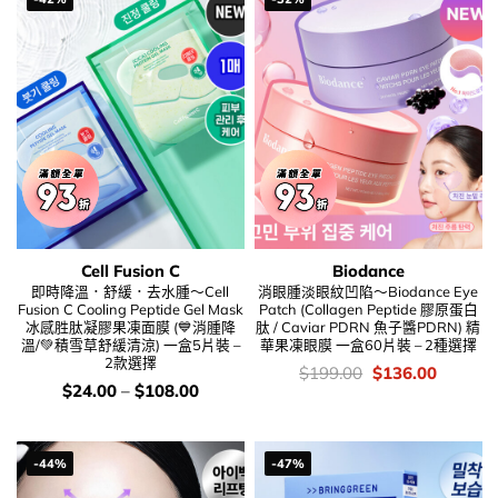
Cell Fusion C
Biodance
即時降溫．舒緩．去水腫～Cell
消眼腫淡眼紋凹陷～Biodance Eye
Fusion C Cooling Peptide Gel Mask
Patch (Collagen Peptide 膠原蛋白
冰感胜肽凝膠果凍面膜 (💙消腫降
肽 / Caviar PDRN 魚子醬PDRN) 精
溫/💚積雪草舒緩清涼) 一盒5片裝 –
華果凍眼膜 一盒60片裝 – 2種選擇
2款選擇
價
Original
Current
$
199.00
$
136.00
錢：
price
price
價
$
24.00
–
$
108.00
was:
is:
錢：
$199.00.
$136.00
-44%
-47%