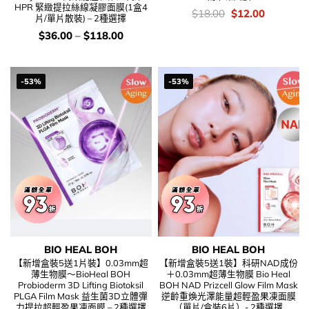
HPR 緊緻提拉絲線凝膠面膜(1盒4
價
Original
Current
$
18.00
$
12.00
片/單片散裝) – 2種選擇
錢：
price
price
was:
is:
價
$
36.00
–
$
118.00
$18.00.
$12.00.
錢：
-53%
-53%
BIO HEAL BOH
BIO HEAL BOH
【新增盒裝5送1片裝】0.03mm超
【新增盒裝5送1裝】科研NAD成份
薄生物膜～BioHeal BOH
＋0.03mm超薄生物膜 Bio Heal
Probioderm 3D Lifting Biotoksil
BOH NAD Prizcell Glow Film Mask
PLGA Film Mask 益生菌3D立體彈
逆齡重煥光澤能量超輕盈果凍面膜
力提拉超輕盈果凍面膜 – 2種選擇
（單片/盒裝6片）- 2種選擇