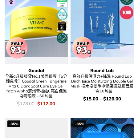
🏆
Goodal
Round Lab
全新α升級版🏆No.1美面眼膜〖5分
高效升級保濕力+降溫 Round Lab
鐘急救〗Goodal Green Tangerine
Birch Juice Moisturzing Double Gel
Vita C Dark Spot Care Eye Gel
Mask 樺木樹雙重極潤果凍凝膠面膜
Patch Alpha濟州青橘維C亮白保濕
一盒10片裝
凝膠眼膜 – 60片裝
價
$
15.00
–
$
126.00
錢：
價
Original
Current
$
178.00
$
112.00
錢：
price
price
was:
is:
$178.00.
$112.00.
-35%
-35%