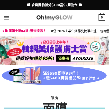
Skip
💳 支援消費券、FPS、八達通、PAYME、信用卡付款
配送港澳
to
content
0
🛍️ 滿額全單93折+購物禮遇！
🏆 2026上半年終得奬榜單出爐＋限時優惠
|
|
|
|
|
|
|
|
|
|
|
|
|
|
滿$599即享93折！
+送$480貨裝禮品🎁
更多詳情 ➜
護膚
面膜