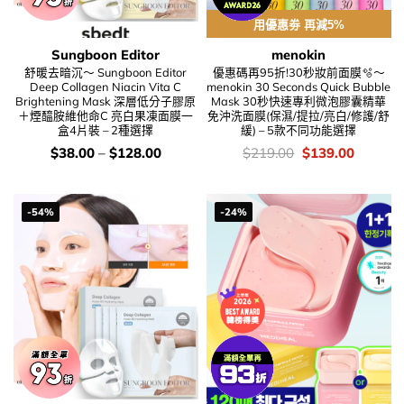
用優惠劵 再減5%
Sungboon Editor
menokin
舒暖去暗沉～ Sungboon Editor
優惠碼再95折!30秒妝前面膜🫧～
Deep Collagen Niacin Vita C
menokin 30 Seconds Quick Bubble
Brightening Mask 深層低分子膠原
Mask 30秒快速專利微泡膠囊精華
＋煙醯胺維他命C 亮白果凍面膜一
免沖洗面膜(保濕/提拉/亮白/修護/舒
盒4片裝 – 2種選擇
緩) – 5款不同功能選擇
價
價
Original
Current
$
38.00
–
$
128.00
$
219.00
$
139.00
錢：
錢：
price
price
was:
is:
$219.00.
$139.00
-54%
-24%