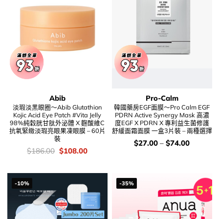
Abib
Pro-Calm
淡瑕淡黑眼圈～Abib Glutathion
韓國藥房EGF面膜～Pro Calm EGF
Kojic Acid Eye Patch #Vita Jelly
PDRN Active Synergy Mask 高濃
98%純穀胱甘肽外泌體 X 麴酸維C
度EGF X PDRN X 專利益生菌修護
抗氧緊緻淡瑕亮眼果凍眼膜 – 60片
舒緩面霜面膜 一盒3片裝 – 兩種選擇
裝
價
$
27.00
–
$
74.00
錢：
價
Original
Current
$
186.00
$
108.00
錢：
price
price
was:
is:
$186.00.
$108.00.
-10%
-35%