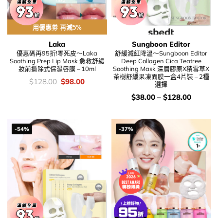
用優惠劵 再減5%
Laka
Sungboon Editor
優惠碼再95折!零死皮～Laka
舒緩減紅降溫～Sungboon Editor
Soothing Prep Lip Mask 急救舒緩
Deep Collagen Cica Teatree
妝前撕除式保濕唇膜 – 10ml
Soothing Mask 深層膠原X積雪草X
茶樹舒緩果凍面膜一盒4片裝 – 2種
價
Original
Current
$
128.00
$
98.00
選擇
錢：
price
price
was:
is:
價
$
38.00
–
$
128.00
$128.00.
$98.00.
錢：
-54%
-37%