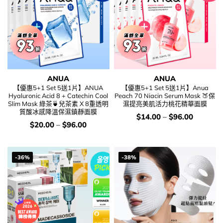
ANUA
ANUA
【優惠5+1 Set 5送1片】ANUA
【優惠5+1 Set 5送1片】Anua
Hyaluronic Acid 8 + Catechin Cool
Peach 70 Niacin Serum Mask 🍑保
Slim Mask 綠茶🍵兒茶素 X 8重透明
濕提亮美肌活力桃花精華面膜
質酸冰感降溫保濕鎮靜面膜
價
$
14.00
–
$
96.00
錢：
價
$
20.00
–
$
96.00
錢：
-36%
-38%