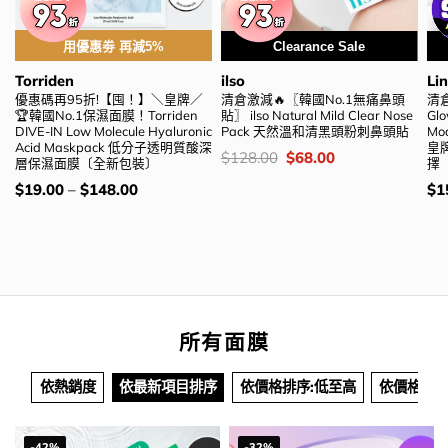
用優惠劵 再減5%
Clearance Sale
Torriden
ilso
Li
優惠碼再95折!【囤！】＼皇牌／
清倉激減🔥〖韓國No.1無痛鼻頭
清
🏆韓國No.1保濕面膜！Torriden
貼〗 ilso Natural Mild Clear Nose
Glo
DIVE-IN Low Molecule Hyaluronic
Pack 天然溫和清黑頭粉刺鼻頭貼
Mo
Acid Maskpack 低分子透明質酸深
皇牌
價
Original
Current
$
128.00
$
68.00
層保濕面膜〔全新包裝〕
擇
錢：
price
price
was:
is:
價
價
$
19.00
–
$
148.00
$
1
$128.00.
$68.00.
錢：
錢
所有面膜
依熱銷度
依最新項目排序
依價格排序:低至高
依價格排序
-42%
-32%