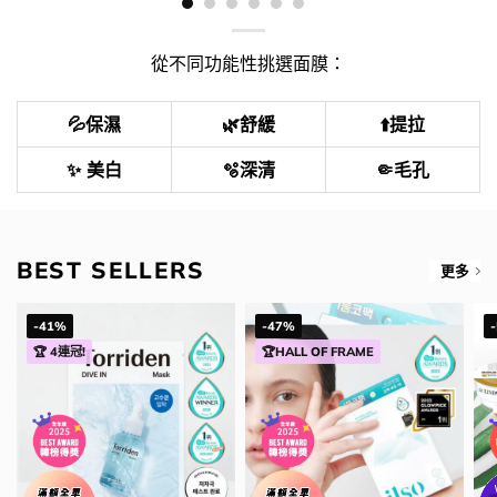
從不同功能性挑選面膜：
💦保濕
🌿舒緩
⬆️提拉
✨ 美白
🫧深清
🤏毛孔
BEST SELLERS
更多
-41%
-47%
🏆 4連冠!
🏆HALL OF FRAME