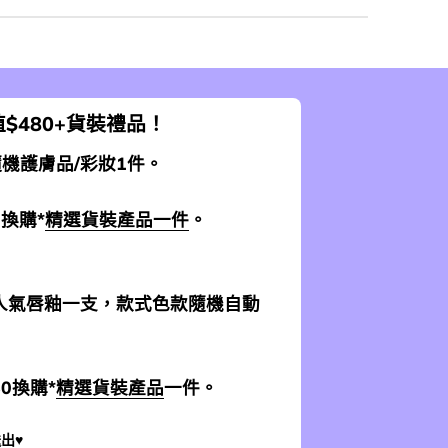
$480+貨裝禮品！
 隨機護膚品/彩妝1件。
0換購*
精選貨裝產品一件
。
加送人氣唇釉一支，款式色款隨機自動
$0換購*
精選貨裝產品
一件。
出♥