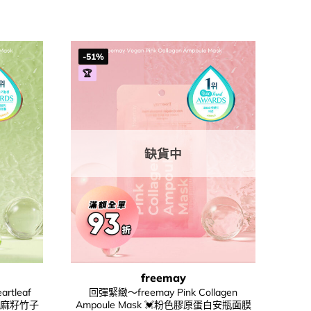
-51%
🏆
缺貨中
freemay
rtleaf
回彈緊緻～freemay Pink Collagen
草亞麻籽竹子
Ampoule Mask 💓粉色膠原蛋白安瓶面膜