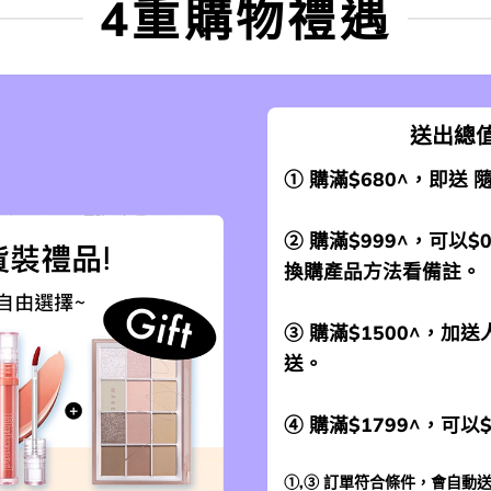
4重購物禮遇
送出總值
① 購滿$680^，即送
② 購滿$999^，可以$
換購產品方法看備註。
③ 購滿$1500^，
送。
④ 購滿$1799^，可以
①,③ 訂單符合條件，會自動送