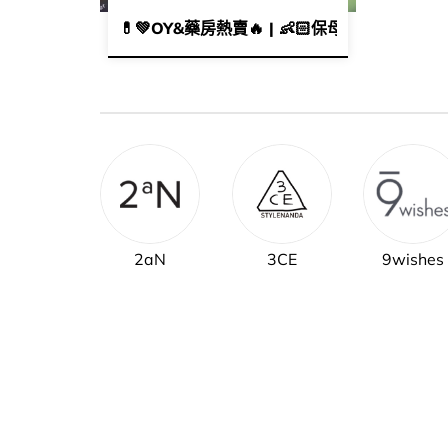
💊​💚​OY&藥房熱賣🔥​ | 👶🏻​保母級抗痘痘清單
2aN
3CE
9wishes