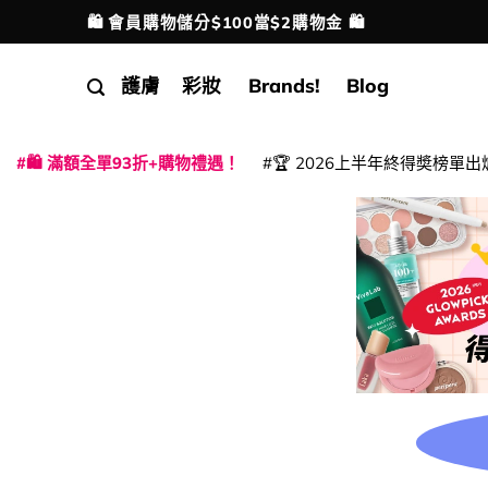
Skip
🛍️ 會員購物儲分$100當$2購物金 🛍️
配送港澳
to
content
護膚
彩妝
Brands!
Blog
🛍️ 滿額全單93折+購物禮遇！
🏆 2026上半年終得奬榜單出
|
|
|
|
|
|
|
|
|
|
|
|
|
|