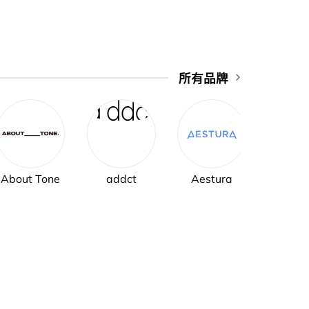
所有品牌
About Tone
addct
Aestura
AH