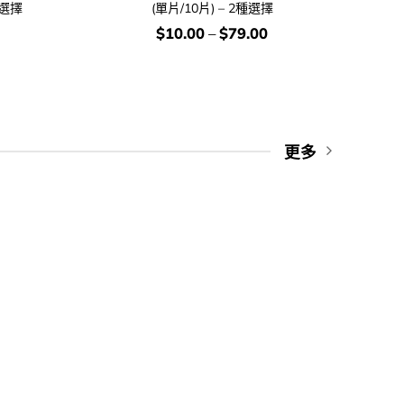
種選擇
(單片/10片) – 2種選擇
價
$
10.00
–
$
79.00
錢：
更多