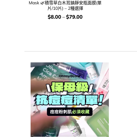
Mask 🌿積雪草白木耳鎮靜安瓶面膜(單
片/10片) – 2種選擇
價
$
8.00
–
$
79.00
錢：