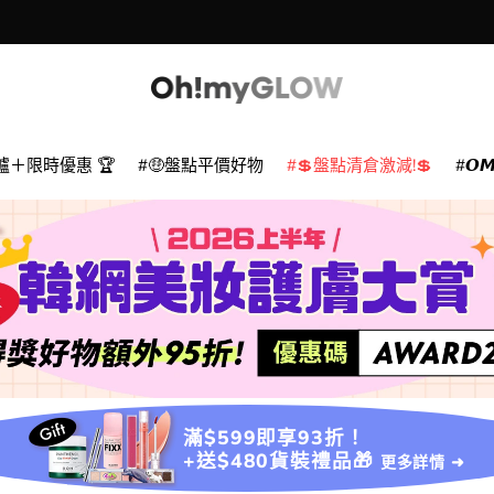
爐＋限時優惠 🏆
🤑盤點平價好物
💲盤點清倉激減!💲
𝙊
滿$599即享93折！
+送$480貨裝禮品🎁
更多詳情 ➜