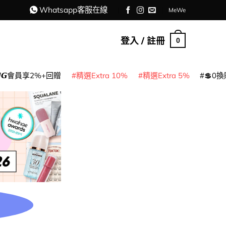
Whatsapp客服在線
MeWe
登入 / 註冊
0
𝙈𝙂會員享2%+回贈
精選Extra 10%
精選Extra 5%
💲0