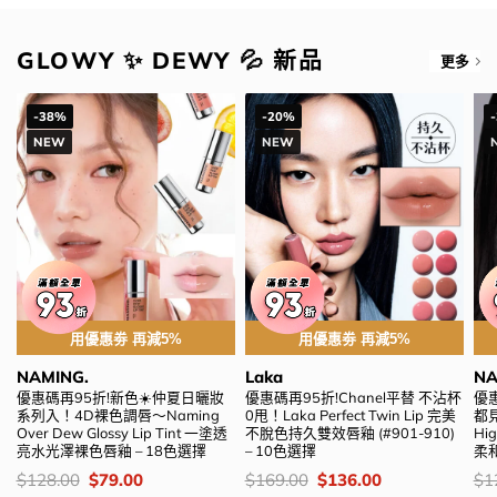
GLOWY ✨ DEWY 💦 新品
更多
-38%
-20%
NEW
NEW
用優惠劵 再減5%
用優惠劵 再減5%
NAMING.
Laka
NA
優惠碼再95折!新色☀️仲夏日曬妝
優惠碼再95折!Chanel平替 不沾杯
優惠
系列入！4D裸色調唇～Naming
0甩！Laka Perfect Twin Lip 完美
都見
Over Dew Glossy Lip Tint 一塗透
不脫色持久雙效唇釉 (#901-910)
Hi
亮水光澤裸色唇釉 – 18色選擇
– 10色選擇
柔
價
Original
Current
價
Original
Current
價
$
128.00
$
79.00
$
169.00
$
136.00
$
1
錢：
price
price
錢：
price
price
錢