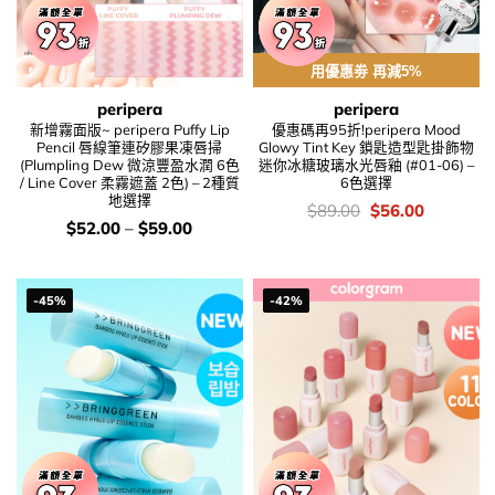
用優惠劵 再減5%
peripera
peripera
新增霧面版~ peripera Puffy Lip
優惠碼再95折!peripera Mood
Pencil 唇線筆連矽膠果凍唇掃
Glowy Tint Key 鎖匙造型匙掛飾物
(Plumpling Dew 微涼豐盈水潤 6色
迷你冰糖玻璃水光唇釉 (#01-06) –
/ Line Cover 柔霧遮蓋 2色) – 2種質
6色選擇
地選擇
價
Original
Current
$
89.00
$
56.00
錢：
price
price
價
$
52.00
–
$
59.00
was:
is:
錢：
$89.00.
$56.00.
-45%
-42%