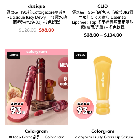
dasique
CLIO
優惠碼再95折!Cottagecore🧡系列
優惠碼再95折!新色入〖新增Blur霧
～Dasique Juicy Dewy Tint 露水鏡
面版〗Clio X 俞真 Essential
面唇釉(#29-30) – 2色選擇
Lipcheek Tap 多用途唇頰兩用胭脂
霜(霧面/光澤) – 多色選擇
價
Original
Current
$
128.00
$
98.00
錢：
price
price
價
$
68.00
–
$
104.00
was:
is:
錢：
$128.00.
$98.00.
-39%
-39%
Colorgram
Colorgram
#Deep Glaze系列～Colorgram
Colorgram Fruity Glass Lip Serum