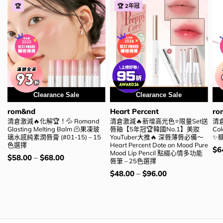
🏆
🏆 2年冠
Clearance Sale
用優惠劵 再減5%
Clearance Sale
rom&nd
Heart Percent
ro
清倉激減🔥化解🏆！💦 Romand
清倉激減🔥新增高光色⭐限量Set送
清倉
Glasting Melting Balm 🫠果凍玻
唇釉【5年冠🏆韓國No.1】美妝
Co
璃水感純素潤唇膏 (#01-15) – 15
YouTuber大推🔥 深唇薄唇必備～
✨糖
色選擇
Heart Percent Dote on Mood Pure
價
$
6
Mood Lip Pencil 點綴心情多功能
錢
價
$
58.00
–
$
68.00
唇筆 – 25色選擇
錢：
價
$
48.00
–
$
96.00
錢：