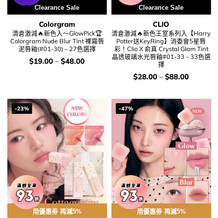
Clearance Sale
Clearance Sale
Colorgram
CLIO
清倉激減🔥新色入～GlowPick🏆
清倉激減🔥新色王室系列入【Harry
Colorgram Nude Blur Tint 裸霧唇
Potter送KeyRing】消委會5星唇
泥唇釉(#01-30) – 27色選擇
彩！Clio X 俞真 Crystal Glam Tint
晶透玻璃水光唇釉#01-33 – 33色選
價
$
19.00
–
$
48.00
擇
錢：
價
$
28.00
–
$
88.00
錢：
-23%
-47%
用優惠劵 再減5%
用優惠劵 再減5%