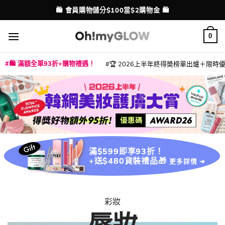
Skip
💳 支援消費券、FPS、八達通、PAYME、信用卡付款
配送港澳
to
content
0
🛍️ 滿額全單93折+購物禮遇！
🏆 2026上半年終得奬榜單出爐＋限時優惠
|
|
|
|
|
|
|
|
|
|
|
|
|
|
滿$599即享93折！
+送$480貨裝禮品🎁
更多詳情 ➜
彩妝
唇妝