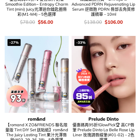
Smoothie Edition~ Entropy Charm
Advanced PDRN Rejuvenating Lip
Tint (mini) Juicy光澤迷你鑰匙圈唇
Serum 逆微胞 PDRN 唇部去角質修
彩(M1-M4) – 5色選擇
護精華 – 10ml
價
Original
Current
價
Original
Current
$
78.00
$
56.00
$
138.00
$
106.00
錢：
price
price
錢：
price
price
was:
is:
was:
is:
$78.00.
$56.00.
$138.00.
$106.00
-27%
-33%
rom&nd
Prelude Dinto
【romand X ZO&FRIENDS 聯名限
優惠碼再95折!GlowPick🏆 高CP唇
量版 Tint DIY Set 送貼紙】rom&nd
筆 Prelude Dinto La Belle Rose Lip
The Juicy Lasting Tint 果汁光澤唇
Liner 玫瑰調唇線筆(#01-02) – 2色
釉(#03, 29, 36-38) – 5色選擇
選擇