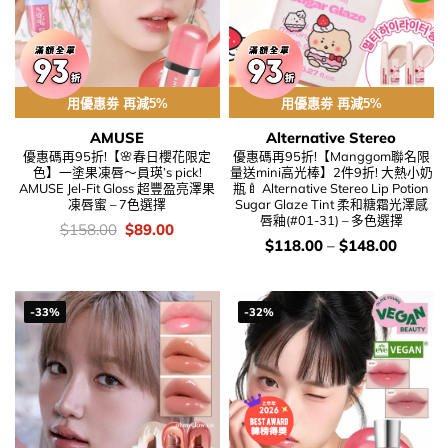
用優惠劵 再減5%
用優惠劵 再減5%
AMUSE
Alternative Stereo
優惠碼再95折!【🌸春日櫻花限定
優惠碼再95折!【Manggom聯名限
色】一塗果凍唇～員瑛’s pick!
量送mini高光棒】2件9折! 大熱小奶
AMUSE Jel-Fit Gloss 超豐盈亮澤果
瓶🍼 Alternative Stereo Lip Potion
凍唇蜜 – 7色選擇
Sugar Glaze Tint 柔和糖霜光澤感
唇釉(#01-31) – 多色選擇
價
Original
Current
$
158.00
$
89.00
錢：
price
price
價
$
118.00
–
$
148.00
was:
is:
錢：
$158.00.
$89.00.
-33%
-32%