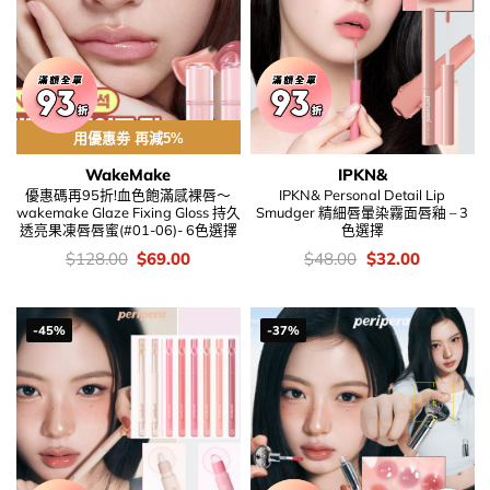
用優惠劵 再減5%
WakeMake
IPKN&
優惠碼再95折!血色飽滿感裸唇～
IPKN& Personal Detail Lip
wakemake Glaze Fixing Gloss 持久
Smudger 精細唇暈染霧面唇釉 – 3
透亮果凍唇唇蜜(#01-06)- 6色選擇
色選擇
價
Original
Current
價
Original
Current
$
128.00
$
69.00
$
48.00
$
32.00
錢：
price
price
錢：
price
price
was:
is:
was:
is:
$128.00.
$69.00.
$48.00.
$32.00.
-45%
-37%