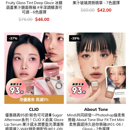
Fruity Glass Tint Deep Glaze 冰糖
果汁玻璃潤唇精華 – 7色選擇
葫蘆果汁鏡面唇釉 #半深調糖漬可
價
Original
Current
$
69.00
$
42.00
可調 – 6色選擇
錢：
price
price
was:
is:
價
Original
Current
$
76.00
$
46.00
$69.00.
$42.00.
錢：
price
price
was:
is:
$76.00.
$46.00.
-37%
-39%
用優惠劵 再減5%
CLIO
About Tone
優惠碼再95折!新色可可調🍫Sugar
Mindi共同研發～Photoshop級柔焦
Afternoon系列！CLIO X 俞真 Glaze
唇釉 About Tone Blur Fit Tint Mini
Lip Serum 果汁感水潤豐盈光澤護唇
柔焦霧感持久迷你唇釉(#01-06 /
精華連2-WAY鑰匙圈配件(#01-08)
Gloss) – 7色選擇