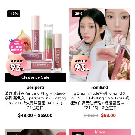
$68.00.
$45.00.
-49%
-29%
Clearance Sale
peripera
rom&nd
清倉激減🔥Peripera #Fig Milktea☕️
#Cream Nude系列 romand X
系列 新色入！peripera Ink Glasting
WONHEE Glasting Color Gloss 奶
Lip Gloss 持久亮澤唇蜜 (#01-21) –
裸米色調天使光環✨糖漿唇蜜(#12,
21色選擇
#21-25) – 6色選擇
價
價
Original
Current
$
49.00
–
$
59.00
$
96.00
$
68.00
錢：
錢：
price
price
was:
is:
$96.00.
$68.00.
-39%
-39%