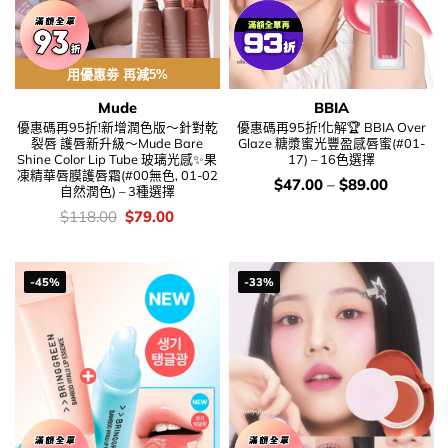
用優惠劵 再減5%
Mude
BBIA
優惠碼再95折!新增潤色版～針對乾
優惠碼再95折!化解🏆 BBIA Over
裂唇 護唇新升級～Mude Bare
Glaze 糖漿蜜光豐盈感唇蜜(#01-
Shine Color Lip Tube 玻璃光感✨果
17) – 16色選擇
凍精華唇膜護唇霜(#00無色, 01-02
價
$
47.00
–
$
89.00
自然潤色) – 3種選擇
錢：
價
Original
Current
$
118.00
$
79.00
錢：
price
price
was:
is:
$118.00.
$79.00.
-45%
-33%