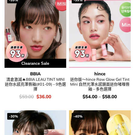
Clearance Sale
BBIA
hince
清倉激減🔥BBIA LEAU TINT MINI
迷你版～hince Raw Glow Gel Tint
迷你水感亮澤唇釉(#01-09) – 9色選
Mini 自然光澤水感鏡面迷你啫喱唇
擇
釉 – 多色選擇
價
Original
Current
價
$
59.00
$
36.00
$
54.00
–
$
58.00
錢：
price
price
錢：
was:
is:
$59.00.
$36.00.
-30%
-40%