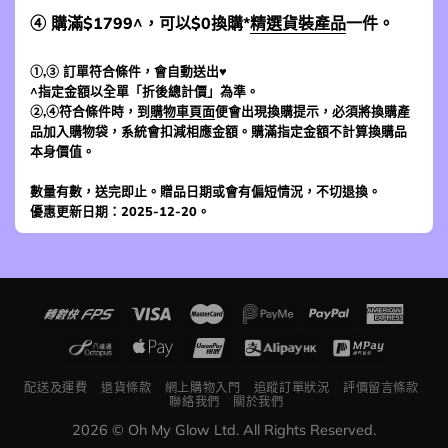
④ 購滿$1799^，可以$0換購*
精選貨裝產品
一件。
①,③ 訂單符合條件，會自動送出♥
^指定金額以全單「折後總計價」為準。
②,④符合條件時，到
購物車頁面
便會出現換購提示，必須將換購產
品加入購物袋，系統會扣減相應金額。購滿指定金額不計算換購品
本身價值。
數量有數，送完即止。贈品日期或會有偏短情況，不切退換。
優惠更新日期：2025-12-20。
配送及運費
退貨條款
網上購物入門
追蹤訂單狀況
評價留言條款
聯絡我們
關於我們
2026 © Oh My Glow Ltd. All Rights Reserved.