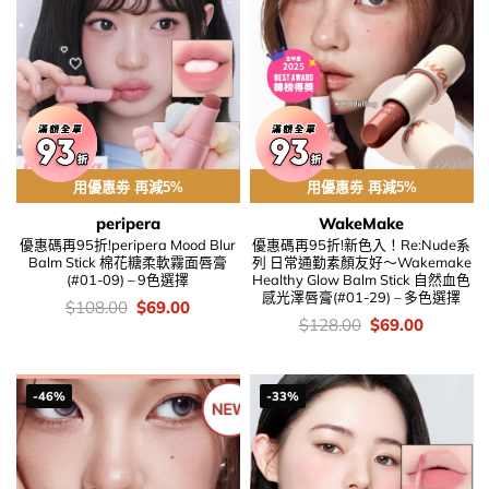
用優惠劵 再減5%
用優惠劵 再減5%
peripera
WakeMake
優惠碼再95折!peripera Mood Blur
優惠碼再95折!新色入！Re:Nude系
Balm Stick 棉花糖柔軟霧面唇膏
列 日常通勤素顏友好～Wakemake
(#01-09) – 9色選擇
Healthy Glow Balm Stick 自然血色
感光澤唇膏(#01-29) – 多色選擇
價
Original
Current
$
108.00
$
69.00
錢：
price
price
價
Original
Current
$
128.00
$
69.00
was:
is:
錢：
price
price
$108.00.
$69.00.
was:
is:
$128.00.
$69.00.
-46%
-33%