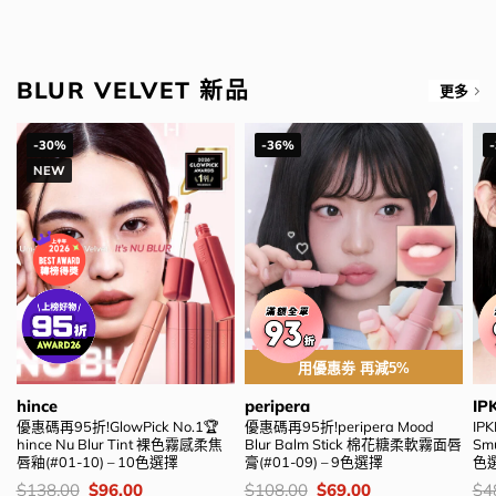
was:
is:
was:
is:
$128.00.
$79.00.
$169.00.
$136.00.
BLUR VELVET 新品
更多
-30%
-36%
NEW
用優惠劵 再減5%
hince
peripera
IP
優惠碼再95折!GlowPick No.1🏆
優惠碼再95折!peripera Mood
IPK
hince Nu Blur Tint 裸色霧感柔焦
Blur Balm Stick 棉花糖柔軟霧面唇
Sm
唇釉(#01-10) – 10色選擇
膏(#01-09) – 9色選擇
色
價
Original
Current
價
Original
Current
價
$
138.00
$
96.00
$
108.00
$
69.00
$
4