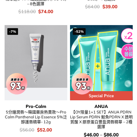
– 8色選擇
價
Original
Current
$
64.00
$
39.00
錢：
price
price
價
Original
Current
$
118.00
$
74.00
was:
is:
錢：
price
price
$64.00.
$39.00.
was:
is:
$118.00.
$74.00.
-7%
-52%
Special Price
Pro-Calm
ANUA
5分鐘潤唇～韓國藥房熱賣款～Pro
【OY限量1+1 SET】ANUA PDRN
Calm Panthenol Lip Essence 5%泛
Lip Serum PDRN 鮭魚PDRN X 透明
醇護唇精華- 12g
質酸 X 膠原蛋白豐盈潤唇精華 – 2種
選擇
價
Original
Current
$
56.00
$
52.00
錢：
price
price
價
$
46.00
–
$
86.00