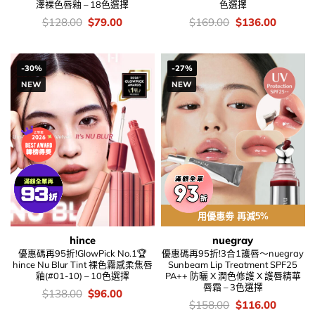
澤裸色唇釉 – 18色選擇
色選擇
價
Original
Current
價
Original
Current
$
128.00
$
79.00
$
169.00
$
136.00
錢：
price
price
錢：
price
price
was:
is:
was:
is:
$128.00.
$79.00.
$169.00.
$136.00
-30%
-27%
NEW
NEW
用優惠劵 再減5%
hince
nuegray
優惠碼再95折!GlowPick No.1🏆
優惠碼再95折!3合1護唇～nuegray
hince Nu Blur Tint 裸色霧感柔焦唇
Sunbeam Lip Treatment SPF25
釉(#01-10) – 10色選擇
PA++ 防曬 X 潤色修護 X 護唇精華
唇霜 – 3色選擇
價
Original
Current
$
138.00
$
96.00
錢：
price
price
價
Original
Current
$
158.00
$
116.00
was:
is:
錢：
price
price