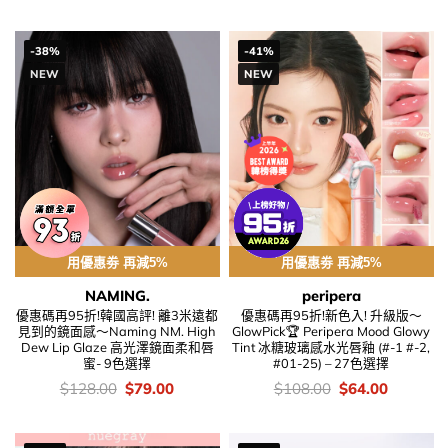
$138.00.
$96.00.
was:
is:
$158.00.
$116.00
-38%
-41%
NEW
NEW
用優惠劵 再減5%
用優惠劵 再減5%
NAMING.
peripera
優惠碼再95折!韓國高評! 離3米遠都
優惠碼再95折!新色入! 升級版～
見到的鏡面感～Naming NM. High
GlowPick🏆 Peripera Mood Glowy
Dew Lip Glaze 高光澤鏡面柔和唇
Tint 冰糖玻璃感水光唇釉 (#-1 #-2,
蜜- 9色選擇
#01-25) – 27色選擇
價
Original
Current
價
Original
Current
$
128.00
$
79.00
$
108.00
$
64.00
錢：
price
price
錢：
price
price
was:
is:
was:
is:
$128.00.
$79.00.
$108.00.
$64.00.