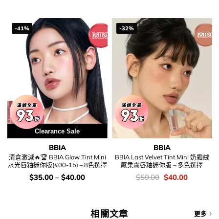
was:
is:
錢：
$56.00.
$52.00.
-41%
-32%
Clearance Sale
BBIA
BBIA
清倉激減🔥🏆 BBIA Glow Tint Mini
BBIA Last Velvet Tint Mini 奶霜絨
水光唇釉迷你版(#00-15) – 8色選擇
感柔霧唇釉迷你版 – 多色選擇
價
價
Original
Current
$
35.00
–
$
40.00
$
59.00
$
40.00
錢：
錢：
price
price
was:
is:
$59.00.
$40.00.
相關文章
更多