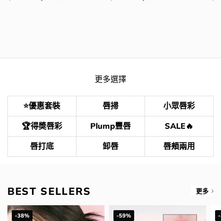
錢：
price
price
錢：
price
price
錢
was:
is:
was:
is:
$138.00.
$96.00.
$108.00.
$69.00.
更多選擇
⭐優惠套裝
唇掃
小眾唇彩
🏆得奬唇彩
Plump豐唇
SALE🔥
唇打底
卸唇
唇頰兩用
BEST SELLERS
更多
-38%
-59%