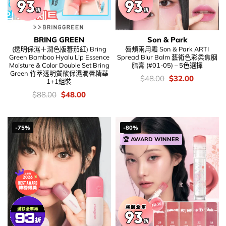
BRING GREEN
Son & Park
(透明保濕＋潤色版蕃茄紅) Bring
唇頰兩用霜 Son & Park ARTI
Green Bamboo Hyalu Lip Essence
Spread Blur Balm 藝術色彩柔焦胭
Moisture & Color Double Set Bring
脂膏 (#01-05) – 5色選擇
Green 竹萃透明質酸保濕潤唇精華
價
Original
Current
$
48.00
$
32.00
1+1組裝
錢：
price
price
was:
is:
價
Original
Current
$
88.00
$
48.00
$48.00.
$32.00.
錢：
price
price
was:
is:
$88.00.
$48.00.
-75%
-80%
🏆 AWARD WINNER