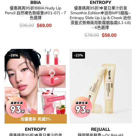
BBIA
ENTROPY
優惠碼再95折!BBIA Nudy Lip
優惠碼再95折!🍓夏日果汁奶昔
Pencil 自然裸色唇線筆(#01-07) – 7
Smoothie Edition🍓迷你MP3胭脂~
色選擇
Entropy Slide Up Lip & Cheek 迷你
滑蓋式唇頰兩用軟霧胭脂霜(L1-L6)
價
Original
Current
$
96.00
$
69.00
– 6色選擇
錢：
price
price
was:
is:
價
Original
Current
$
78.00
$
58.00
$96.00.
$69.00.
錢：
price
price
was:
is:
$78.00.
$58.00.
-28%
-23%
用優惠劵 再減5%
ENTROPY
REJUALL
優惠碼再95折!🍓夏日果汁奶昔
韓國藥房熱賣～Dr.RejuAll