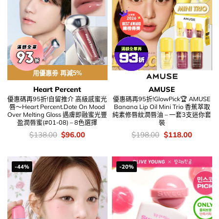
用優惠劵 再減5%
Heart Percent
AMUSE
優惠碼再95折!自留推介 高級感蜜光
優惠碼再95折!GlowPick🏆 AMUSE
唇～Heart Percent.Dote On Mood
Banana Lip Oil Mini Trio 香蕉萃取
Over Melting Gloss 遇膚即融蜜光豐
純素修唇紋潤唇油 – 一套3支迷你套
盈潤唇蜜(#01-08) – 8色選擇
裝
價
Original
Current
價
Original
Current
$
138.00
$
96.00
$
198.00
$
118.00
錢：
price
price
錢：
price
price
was:
is:
was:
is:
$138.00.
$96.00.
$198.00.
$118.00
-44%
-20%