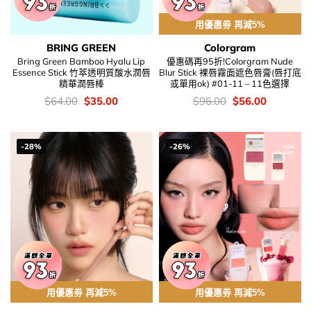
用優惠劵 再減5%
BRING GREEN
Colorgram
Bring Green Bamboo Hyalu Lip
優惠碼再95折!Colorgram Nude
Essence Stick 竹萃透明質酸水潤唇
Blur Stick 裸唇霧面遮色唇膏(唇打底
精華潤唇棒
或單用ok) #01-11 – 11色選擇
價
Original
Current
價
Original
Current
$
64.00
$
35.00
$
96.00
$
56.00
錢：
price
price
錢：
price
price
was:
is:
was:
is:
$64.00.
$35.00.
$96.00.
$56.00.
-28%
-26%
用優惠劵 再減5%
用優惠劵 再減5%