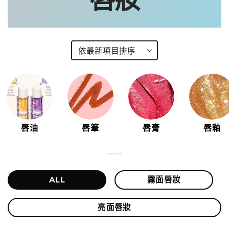
唇油
唇筆
唇膏
唇釉
ALL
霧面唇妝
亮面唇妝