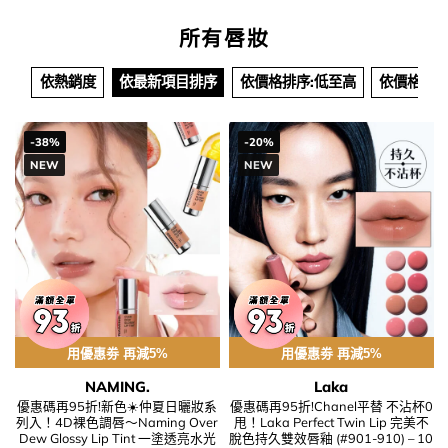
所有唇妝
依熱銷度
依最新項目排序
依價格排序:低至高
依價格排序
-38%
-20%
NEW
NEW
用優惠劵 再減5%
用優惠劵 再減5%
NAMING.
Laka
優惠碼再95折!新色☀️仲夏日曬妝系
優惠碼再95折!Chanel平替 不沾杯0
列入！4D裸色調唇～Naming Over
甩！Laka Perfect Twin Lip 完美不
Dew Glossy Lip Tint 一塗透亮水光
脫色持久雙效唇釉 (#901-910) – 10