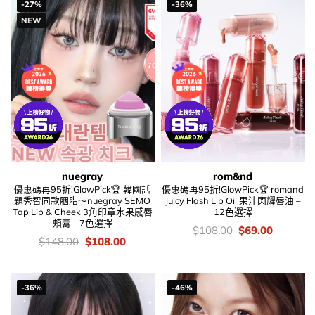
-27%
-36%
NEW
nuegray
rom&nd
優惠碼再95折!GlowPick🏆 韓國話
優惠碼再95折!GlowPick🏆 romand
題秀智同款胭脂～nuegray SEMO
Juicy Flash Lip Oil 果汁閃耀唇油 –
Tap Lip & Cheek 3角印章水果感唇
12色選擇
頰膏 – 7色選擇
價
Original
Current
$
108.00
$
69.00
錢：
price
price
價
Original
Current
$
148.00
$
108.00
was:
is:
錢：
price
price
$108.00.
$69.00.
was:
is:
$148.00.
$108.00.
-36%
-46%