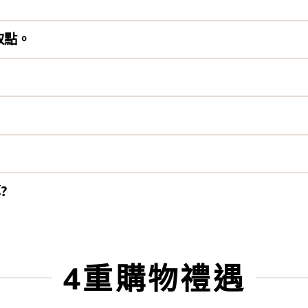
取點。
?
4重購物禮遇