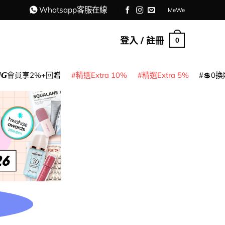
Whatsapp客服在線
MeWe
登入 / 註冊
0
𝙈𝙂會員享2%+回贈
精選Extra 10%
精選Extra 5%
💲0