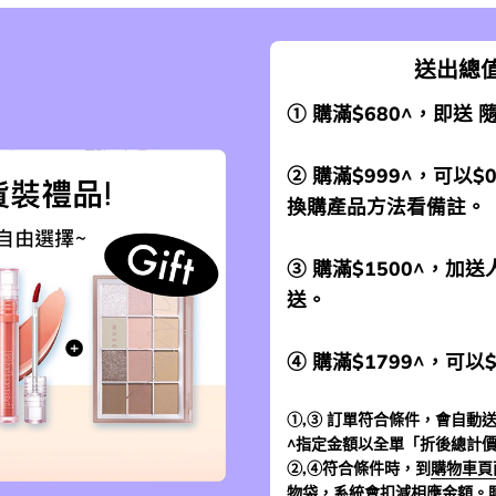
送出總值
① 購滿$680^，即送
② 購滿$999^，可以$
換購產品方法看備註。
③ 購滿$1500^，
送。
④ 購滿$1799^，可以
①,③ 訂單符合條件，會自動送
^指定金額以全單「折後總計
②,④符合條件時，到
購物車頁
物袋，系統會扣減相應金額。