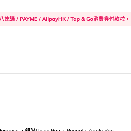
八達通 / PAYME / AlipayHK / Tap & Go消費劵
xpress 、銀聯Union Pay 、Paypal、Apple Pay