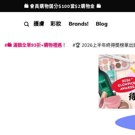
Skip
🛍️ 會員購物儲分$100當$2購物金 🛍️
配送港澳
to
content
護膚
彩妝
Brands!
Blog
🛍️ 滿額全單93折+購物禮遇！
🏆 2026上半年終得奬榜單出
|
|
|
|
|
|
|
|
|
|
|
|
|
|