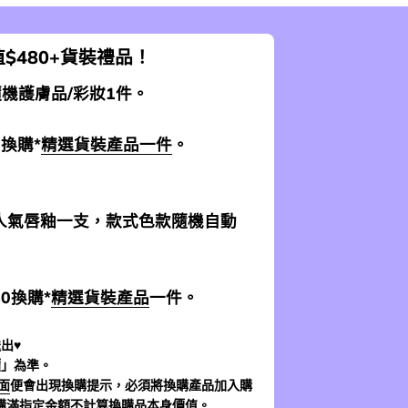
$480+貨裝禮品！
 隨機護膚品/彩妝1件。
0換購*
精選貨裝產品一件
。
加送人氣唇釉一支，款式色款隨機自動
$0換購*
精選貨裝產品
一件。
出♥
價」為準。
面
便會出現換購提示，必須將換購產品加入購
購滿指定金額不計算換購品本身價值。