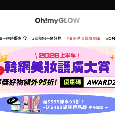
爐＋限時優惠 🏆
🤑盤點平價好物
💲盤點清倉激減!💲
𝙊
滿$599即享93折！
+送$480貨裝禮品🎁
更多詳情 ➜