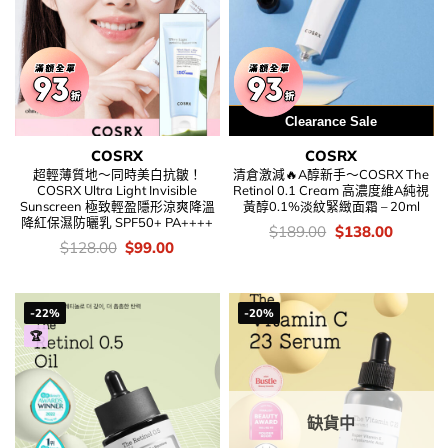
用優惠劵 再減5%
Clearance Sale
COSRX
COSRX
超輕薄質地～同時美白抗皺！
清倉激減🔥A醇新手～COSRX The
COSRX Ultra Light Invisible
Retinol 0.1 Cream 高濃度維A純視
Sunscreen 極致輕盈隱形涼爽降溫
黃醇0.1%淡紋緊緻面霜 – 20ml
降紅保濕防曬乳 SPF50+ PA++++
價
Original
Current
$
189.00
$
138.00
錢：
price
price
價
Original
Current
$
128.00
$
99.00
was:
is:
錢：
price
price
$189.00.
$138.00
was:
is:
$128.00.
$99.00.
-22%
-20%
🏆
缺貨中