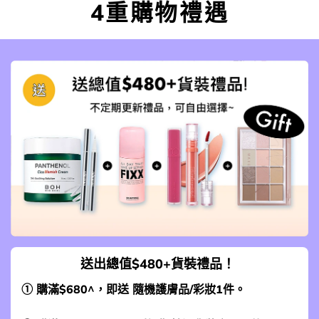
4重購物禮遇
送出總值$480+貨裝禮品！
① 購滿$680^，即送 隨機護膚品/彩妝1件。