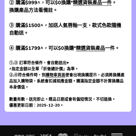
② 購滿$999^，可以$0換購*
精選貨裝產品一件
。
換購產品方法看備註。
③ 購滿$1500^，加送人氣唇釉一支，款式色款隨機
自動送。
④ 購滿$1799^，可以$0換購*
精選貨裝產品
一件。
①,③ 訂單符合條件，會自動送出♥
^指定金額以全單「折後總計價」為準。
②,④符合條件時，到
購物車頁面
便會出現換購提示，必須將換購產
品加入購物袋，系統會扣減相應金額。購滿指定金額不計算換購品
本身價值。
數量有數，送完即止。贈品日期或會有偏短情況，不切退換。
優惠更新日期：2025-12-20。