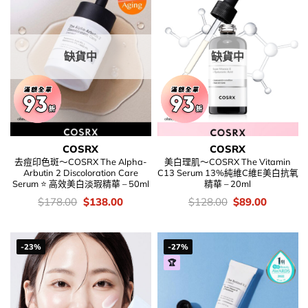
缺貨中
缺貨中
COSRX
COSRX
去痘印色斑～COSRX The Alpha-
美白理肌～COSRX The Vitamin
Arbutin 2 Discoloration Care
C13 Serum 13%純維C維E美白抗氧
Serum ⭐ 高效美白淡瑕精華 – 50ml
精華 – 20ml
價
Original
Current
價
Original
Current
$
178.00
$
138.00
$
128.00
$
89.00
錢：
price
price
錢：
price
price
was:
is:
was:
is:
$178.00.
$138.00.
$128.00.
$89.00.
-23%
-27%
🏆