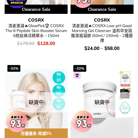
Clearance Sale
Clearance Sale
COSRX
COSRX
清倉激減🔥GlowPick🏆 COSRX
清倉激減🔥COSRX Low-pH Good
The 6 Peptide Skin Booster Serum
Morning Gel Cleanser 溫和早安弱
6胜肽煥活精華水 – 150ml
酸潔面凝膠 (50ml / 150ml) – 2種選
擇
價
Original
Current
$
178.00
$
128.00
錢：
price
price
價
$
24.00
–
$
58.00
was:
is:
錢：
$178.00.
$128.00.
-32%
-32%
🏆
缺貨中
缺貨中
用優惠劵 再減5%