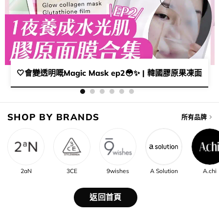
ick 清單課金skincare 好物～😘👧🏻💞
🤍​會變透明嘅Magic Mask ep2😳​✨ | 韓國膠原果凍面膜 1
SHOP BY BRANDS
所有品牌
2aN
3CE
9wishes
A Solution
A.chi
返回首頁