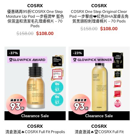
COSRX
COSRX
優惠碼再95折!COSRX One Step
COSRX One Step Original Clear
Moisture Up Pad 一步極潤💙 藍色
Pad 一步擊痘❤️紅色BHA潔膚去角
保濕溫和清潔毛孔理膚棉片 – 70
質黑頭粉刺理膚棉片 – 70 Pads
Pads
價
Original
Current
$
158.00
$
108.00
錢：
price
price
價
Original
Current
$
158.00
$
108.00
was:
is:
錢：
price
price
$158.00.
$108.00
was:
is:
$158.00.
$108.00.
-37%
-23%
🏆GLOWPICK AWARD
🏆 GLOWPICK WINNER
Clearance Sale
Clearance Sale
COSRX
COSRX
清倉激減🔥COSRX Full Fit Propolis
清倉激減🔥🏆COSRX Full Fit