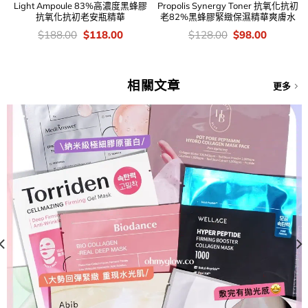
Light Ampoule 83%高濃度黑蜂膠
Propolis Synergy Toner 抗氧化抗初
抗氧化抗初老安瓶精華
老82%黑蜂膠緊緻保濕精華爽膚水
價
Original
Current
價
Original
Current
$
188.00
$
118.00
$
128.00
$
98.00
錢：
price
price
錢：
price
price
was:
is:
was:
is:
$188.00.
$118.00.
$128.00.
$98.00.
相關文章
更多