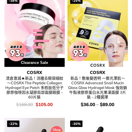
-38%
-25%
Clearance Sale
COSRX
COSRX
清倉激減🔥新品！消腫去眼袋細紋
新品！敷後變透明 一撕光澤肌～
～COSRX The Peptide Collagen
COSRX Advanced Snail Mucin
Hydrogel Eye Patch 多胜肽低分子
Glass Glow Hydrogel Mask 強效蝸
膠原咖啡因水凝膠局部面膜眼膜 –
牛黏液膠原蛋白水光果凍面膜 3片
60片裝
裝 – 2種選擇
價
Original
Current
價
$
168.00
$
105.00
$
36.00
–
$
89.00
錢：
price
price
錢：
was:
is:
$168.00.
$105.00.
-22%
-30%