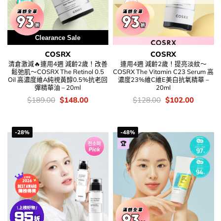
Clearance Sale
COSRX
COSRX
清倉激減🔥連用4週 減齡2歲！改善
連用4週 減齡2歲！提亮淡紋～
鬆弛肌～COSRX The Retinol 0.5
COSRX The Vitamin C23 Serum 高
Oil 高濃度維A純視黃醇0.5%抗老回
濃度23%維C維E美白抗氧精華 –
彈精華油 – 20ml
20ml
價
Original
Current
價
Original
Current
$
189.00
$
148.00
$
128.00
$
102.00
錢：
price
price
錢：
price
price
was:
is:
was:
is:
$189.00.
$148.00.
$128.00.
$102.00
-28%
-48%
🏆