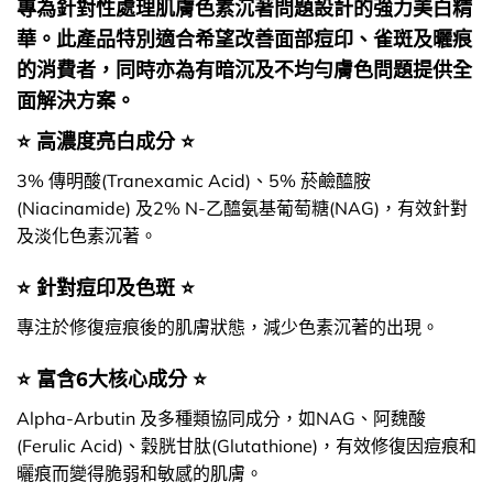
專為針對性處理肌膚色素沉著問題設計的強力美白精
華。此產品特別適合希望改善面部痘印、雀斑及曬痕
的消費者，同時亦為有暗沉及不均勻膚色問題提供全
面解決方案。
⭐ 高濃度亮白成分 ⭐
3% 傳明酸(Tranexamic Acid)、5% 菸鹼醯胺
(Niacinamide) 及2% N-乙醯氨基葡萄糖(NAG)，有效針對
及淡化色素沉著。
⭐ 針對痘印及色斑 ⭐
專注於修復痘痕後的肌膚狀態，減少色素沉著的出現。
⭐ 富含6大核心成分 ⭐
Alpha-Arbutin 及多種類協同成分，如NAG、阿魏酸
(Ferulic Acid)、穀胱甘肽(Glutathione)，有效修復因痘痕和
曬痕而變得脆弱和敏感的肌膚。