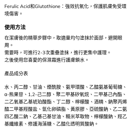
Ferulic Acid和Glutathione：強效抗氧化，保護肌膚免受環
境傷害。
使用方法
在潔膚後的精華步驟中，取適量均勻塗抹於面部，避開眼
周。
需要時，可進行2-3次重疊塗抹，進行更集中護理。
之後使用您喜愛的保濕霜進行護膚鎖水。
產品成分表
水、丙二醇、甘油、煙酰胺、氨甲環酸、乙醯氨基葡萄糖、
α-熊果苷、1,2-己二醇、聚二甲基矽氧烷、二甲基己內酯、
二乙氧基乙基琥珀酸酯、丁二醇、檸檬酸、酒精、鈉聚丙烯
醯二甲基羥酸盐、氫化卵磷脂、黃原膠、亞硫酸鈉、乙二氨
四乙酸二鈉、乙基己基甘油、糙米萃取物、檸檬酸鈉、羥乙
基纖維素、修護海藻糖、乙醯化透明質酸鈉。