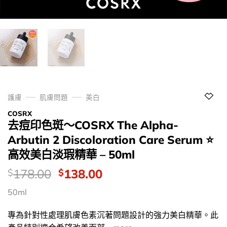
護膚
肌膚問題
美白
COSRX
去痘印色斑～COSRX The Alpha-
Arbutin 2 Discoloration Care Serum ⭐
高效美白淡瑕精華 – 50ml
價
Original
Current
178.00
138.00
$
$
錢：
price
price
50ml
was:
is:
$178.00.
$138.00.
專為針對性處理肌膚色素沉著問題設計的強力美白精華。此