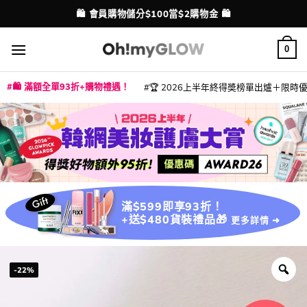
Skip
💳 支援消費券、FPS、八達通、PAYME、信用卡付款
配送港澳
to
content
0
🛍️ 滿額全單93折+購物禮遇！
🏆 2026上半年終得奬榜單出爐＋限時優惠
|
|
|
|
|
|
|
|
|
|
|
|
|
|
滿$599即享93折！
+送$480貨裝禮品🎁
更多詳情 ➜
-22%