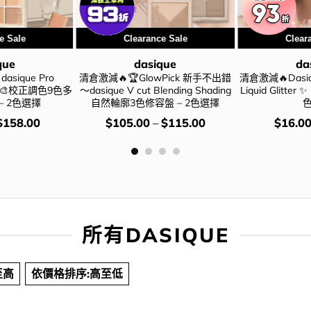
e Sale
Clearance Sale
Clear
que
dasique
da
sique Pro
清倉激減🔥🏆GlowPick 新手不出錯
清倉激減🔥Dasique
tte 🎨校正調色9色多
～dasique V cut Blending Shading
Liquid Glitte
– 2色選擇
自然輪廓3色修容盤 – 2色選擇
價
價
$
158.00
$
105.00
–
$
115.00
$
16.0
錢：
錢：
所有DASIQUE
至高
依價格排序:高至低