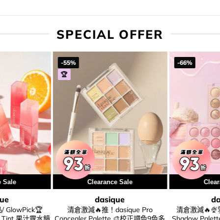
SPECIAL OFFER
-55%
-66%
🏆
e Sale
Clearance Sale
Clear
que
dasique
da
 GlowPick🏆
清倉激減🔥推！dasique Pro
清倉激減🔥🍨雪
wy Tint 果汁露水鏡
Concealer Palette 🎨校正調色9色多
Shadow Palet