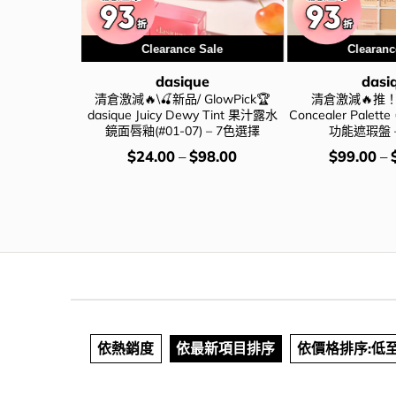
Clearance Sale
Clearanc
e
dasique
dasi
alette #05
清倉激減🔥\🍒新品/ GlowPick🏆
清倉激減🔥推！da
色粉橘眼影盤 05落
dasique Juicy Dewy Tint 果汁露水
Concealer Pale
鏡面唇釉(#01-07) – 7色選擇
功能遮瑕盤 
iginal
Current
價
價
98.00
$
24.00
–
$
98.00
$
99.00
–
ce
price
錢：
錢：
s:
is:
55.00.
$198.00.
依熱銷度
依最新項目排序
依價格排序:低