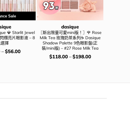
ance Sale
Cl
sique
dasique
 💎 Starlit Jewel
〖新出限量可愛mini版！〗🌹 Rose
清倉激減🔥新色入
r ✨ 閃𧹍亮片眼影液 – 8
Milk Tea 玫瑰奶茶系列☕ Dasique
Candy Ba
色選擇
Shadow Palette 9色眼影盤(正
膏筆(#0
裝/mini版) – #27 Rose Milk Tea
價
0
–
$
56.00
$
49
錢：
價
$
118.00
–
$
198.00
錢：