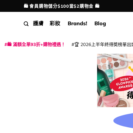
Skip
💳 支援消費券、FPS、八達通、PAYME、信用卡付
配送港澳
to
content
護膚
彩妝
Brands!
Blog
🛍️ 滿額全單93折+購物禮遇！
🏆 2026上半年終得奬榜單出
|
|
|
|
|
|
|
|
|
|
|
|
|
|