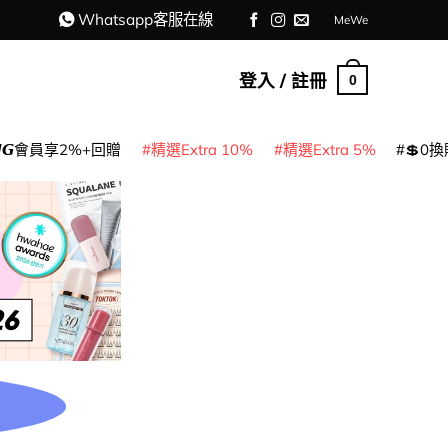
Whatsapp客服在線
MeWe
登入 / 註冊
0
𝙈𝙂會員享2%+回贈
精選Extra 10%
精選Extra 5%
💲0