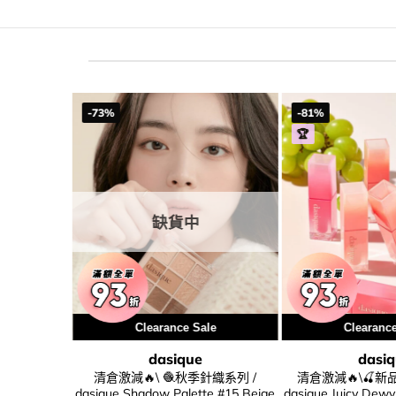
-73%
-81%
🏆
缺貨中
le
Clearance Sale
Clearanc
dasique
dasi
dasique
清倉激減🔥\ 🧶秋季針織系列 /
清倉激減🔥\🍒新品/
utter Cream
dasique Shadow Palette #15 Beige
dasique Juicy De