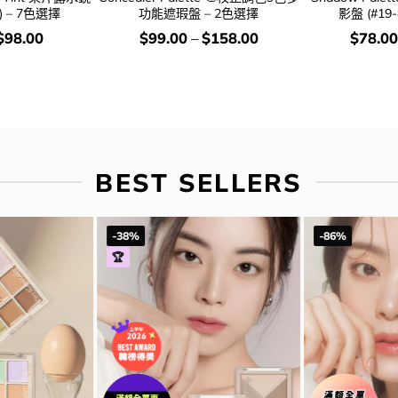
) – 7色選擇
功能遮瑕盤 – 2色選擇
影盤 (#19
價
價
$
98.00
$
99.00
–
$
158.00
$
78.00
錢：
錢：
BEST SELLERS
-38%
-86%
🏆