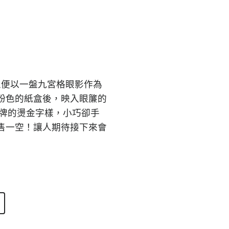
創立便以一盤九宮格眼影作為
粉色的紙盒後，映入眼簾的
 品牌的燙金字樣，小巧卻手
售一空！讓人期待接下來會