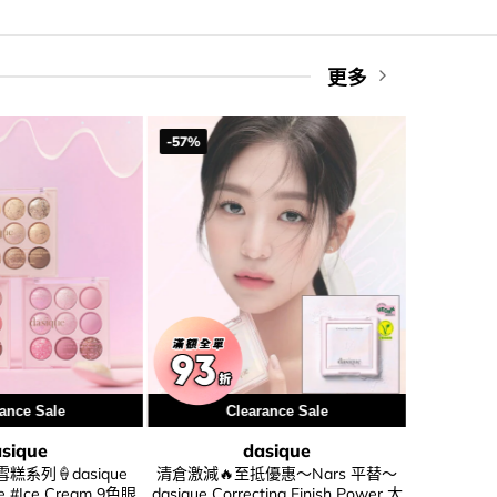
更多
-57%
-86%
ance Sale
Clearance Sale
C
sique
dasique
糕系列🍦dasique
清倉激減🔥至抵優惠～Nars 平替～
清倉激減🔥Das
te #Ice Cream 9色眼
dasique Correcting Finish Power 大
Liquid Gl