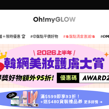
款
爐＋限時優惠 🏆
🤑盤點平價好物
💲盤點清倉激減!💲
𝙊
滿$599即享93折！
+送$480貨裝禮品🎁
更多詳情 ➜