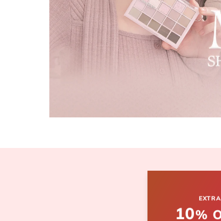
EXTRA
10
% 