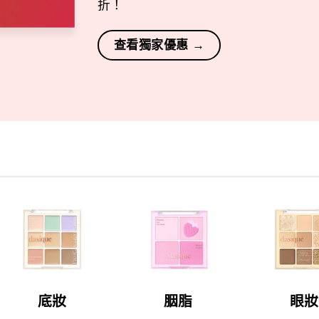
折！
查看獨家優惠 →
底妝
胭脂
眼妝