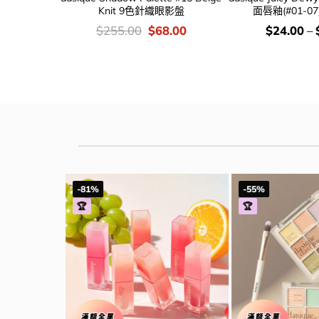
油盤
Knit 9色針織眼影盤
面唇釉(#01-07
ginal
Current
價
Original
Current
價
.00
$
255.00
$
68.00
$
24.00
–
e
price
錢：
price
price
錢：
:
is:
was:
is:
5.00.
$79.00.
$255.00.
$68.00.
-81%
-55%
🏆
🏆