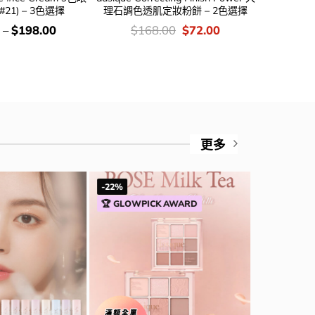
-#21) – 3色選擇
理石調色透肌定妝粉餅 – 2色選擇
價
Original
Current
價
–
$
198.00
$
168.00
$
72.00
$
1
錢：
price
price
錢
was:
is:
$168.00.
$72.00.
更多
-22%
-58%
🏆 GLOWPICK AWARD