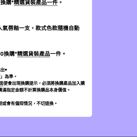
0換購*
精選貨裝產品一件
。
加送人氣唇釉一支，款式色款隨機自動
$0換購*
精選貨裝產品
一件。
出♥
價」為準。
面
便會出現換購提示，必須將換購產品加入購
購滿指定金額不計算換購品本身價值。
期或會有偏短情況，不切退換。