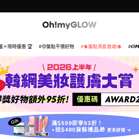
爐＋限時優惠 🏆
🤑盤點平價好物
💲盤點清倉激減!💲
𝙊
滿$599即享93折！
+送$480貨裝禮品🎁
更多詳情 ➜