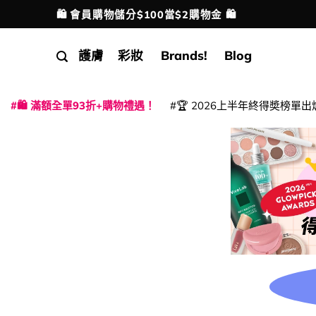
Skip
🛍️ 會員購物儲分$100當$2購物金 🛍️
配送港澳
to
content
護膚
彩妝
Brands!
Blog
🛍️ 滿額全單93折+購物禮遇！
🏆 2026上半年終得奬榜單出
|
|
|
|
|
|
|
|
|
|
|
|
|
|