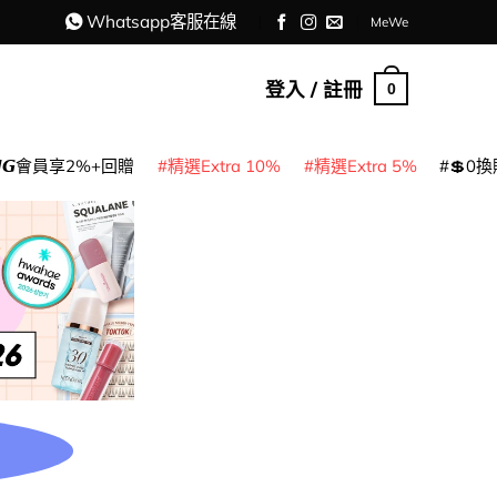
Whatsapp客服在線
MeWe
登入 / 註冊
0
𝙈𝙂會員享2%+回贈
精選Extra 10%
精選Extra 5%
💲0