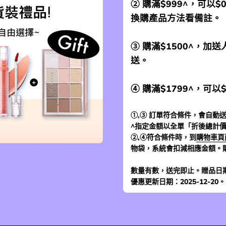
② 購滿$999^，可以$
換購產品方法看備註。
③ 購滿$1500^，
送。
④ 購滿$1799^，可以
①,③ 訂單符合條件，會自動送
^指定金額以全單「折後總計
②,④符合條件時，到
購物車頁
物袋，系統會扣減相應金額。
數量有數，送完即止。贈品日
優惠更新日期：2025-12-20。