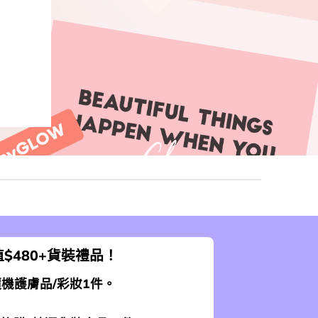
$480+貨裝禮品！
 隨機護膚品/彩妝1件。