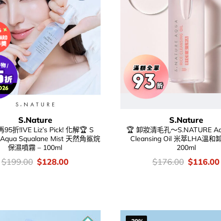
S.Nature
S.Nature
折!IVE Liz’s Pick! 化解🏆 S
🏆 卸妝清毛孔～S.NATURE Aqu
Aqua Squalane Mist 天然角鯊烷
Cleansing Oil 米萃LHA溫和
保濕噴霧 – 100ml
200ml
價
Original
Current
價
Original
$
199.00
$
128.00
$
176.00
$
116.00
錢：
price
price
錢：
price
was:
is:
was:
$199.00.
$128.00.
$176.00