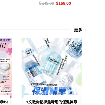
Current
價
Original
Current
$
249.00
$
158.00
price
錢：
price
price
is:
was:
is:
.
$124.00.
$249.00.
$158.00.
更多
eads爆紅銀管保濕天才霜🩶推出最新面膜版👀​🌟​
eauty blogger們2025年度愛用 👩🏻‍🏫🎀
1文教你點揀最啱用的保濕神隊友💙！保濕又點止限