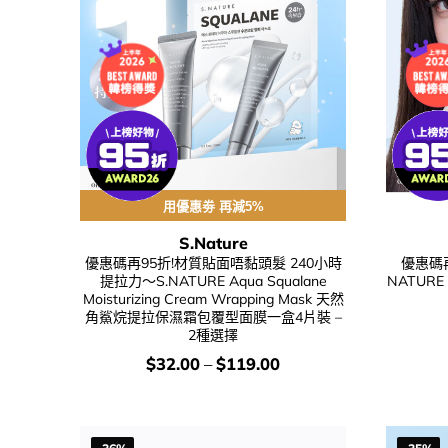
用優惠劵 再減5%
S.Nature
優惠碼再95折!材質貼面唔黏頭髮 240小時
優惠碼再95
提拉力～S.NATURE Aqua Squalane
NATURE 
Moisturizing Cream Wrapping Mask 天然
角鯊烷提拉保濕霜包覆型面膜一盒4片裝 –
2種選擇
價
$
32.00
–
$
119.00
錢：