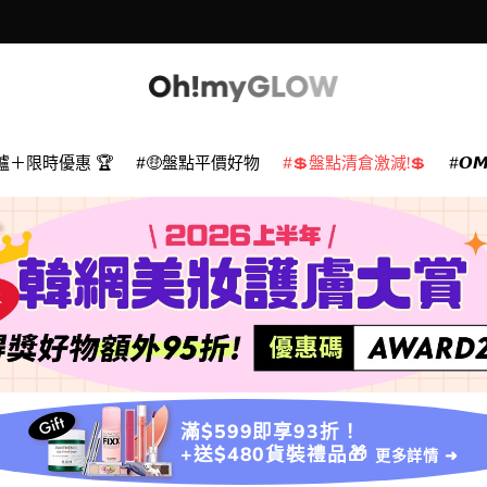
爐＋限時優惠 🏆
🤑盤點平價好物
💲盤點清倉激減!💲
𝙊
滿$599即享93折！
+送$480貨裝禮品🎁
更多詳情 ➜