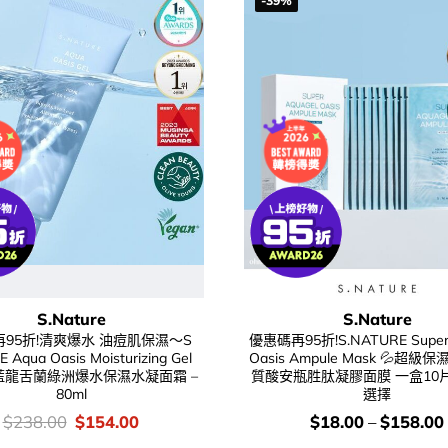
-39%
S.Nature
S.Nature
95折!清爽爆水 油痘肌保濕～S
優惠碼再95折!S.NATURE Super 
 Aqua Oasis Moisturizing Gel
Oasis Ampule Mask 💦超
m 藍龍舌蘭綠洲爆水保濕水凝面霜 –
質酸安瓶胜肽凝膠面膜 一盒10片裝
80ml
選擇
價
Original
Current
價
$
238.00
$
154.00
$
18.00
–
$
158.00
錢：
price
price
錢：