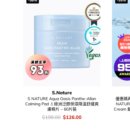
-36%
-35%
S.Nature
S NATURE Aqua Oasis Panthe-Allan
優惠碼再
Calming Pad 💧綠洲泛醇保濕降溫舒緩爽
NATURE
膚棉片 – 60片裝
Crea
價
Original
Current
$
198.00
$
126.00
錢：
price
price
was:
is: