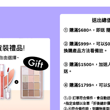
送出總值
① 購滿$680^，即送
② 購滿$999^，可以$
換購產品方法看備註。
③ 購滿$1500^，
送。
④ 購滿$1799^，可以
①,③ 訂單符合條件，會自動送
^指定金額以全單「折後總計
②,④符合條件時，到
購物車頁