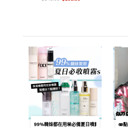
錢：
price
price
was:
is:
$148.00.
$108.00.
99%韓妹都在用💟​必備夏日噴霧s🌞💦​ | 保
🫨點