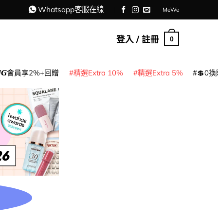
Whatsapp客服在線
MeWe
登入 / 註冊
0
𝙈𝙂會員享2%+回贈
精選Extra 10%
精選Extra 5%
💲0