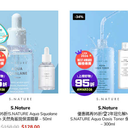
was:
is:
$238.00.
$154.00.
-34%
S.Nature
S.Nature
折!S.NATURE Aqua Squalane
優惠碼再95折!🏆2年冠化解N
um 天然角鯊烷保濕精華 – 50ml
S.NATURE Aqua Oasis Ton
– 300ml
價
Original
Current
$
158.00
$
128.00