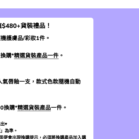
$480+貨裝禮品！
 隨機護膚品/彩妝1件。
0換購*
精選貨裝產品一件
。
加送人氣唇釉一支，款式色款隨機自動
$0換購*
精選貨裝產品
一件。
出♥
價」為準。
面
便會出現換購提示，必須將換購產品加入購