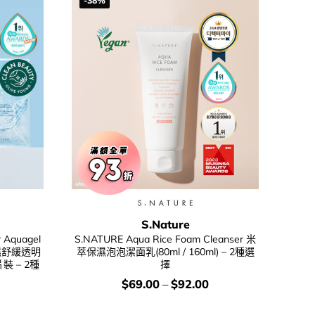
-38%
S.Nature
Aquagel
S.NATURE Aqua Rice Foam Cleanser 米
級保濕舒緩透明
萃保濕泡泡潔面乳(80ml / 160ml) – 2種選
 – 2種
擇
價
$
69.00
–
$
92.00
錢：