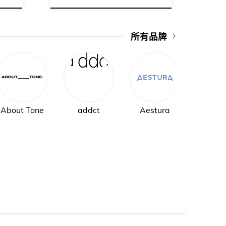
所有品牌
About Tone
addct
Aestura
AH