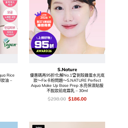
S.Nature
a Rice
優惠碼再95折!化解No.1🏆剝殼雞蛋水光底
卸妝油 –
妝～Fix卡粉問題～S.NATURE Perfect
Aqua Make Up Base Prep 水亮保濕貼服
不脫妝前底霜乳 – 30ml
Current
price
價
Original
Current
$
298.00
$
186.00
is:
錢：
price
price
.
$116.00.
was:
is:
$298.00.
$186.00.