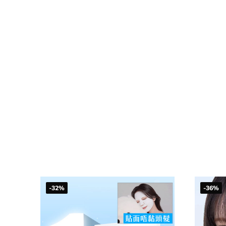
-32%
-36%