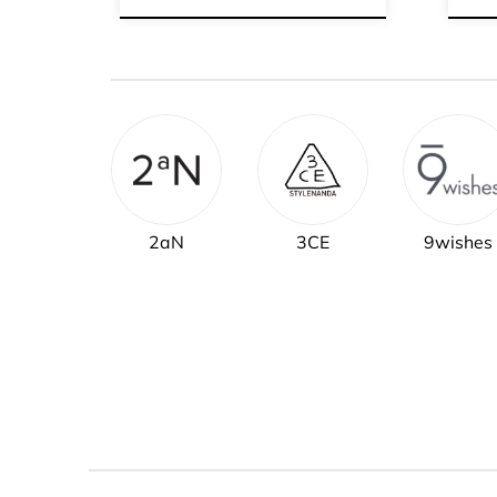
2aN
3CE
9wishes