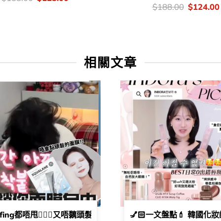
錢：
price
price
價
Original
$
188.00
$
124.00
was:
is:
錢：
price
$158.00.
$128.00.
was:
$188.00
相關文章
濕噴霧同定妝噴霧有咩唔同​🤔❓​一文教你睇清噴霧屬性💨​
fing都唔甩🙆🏻‍♀️​又唔黐頭髮面膜你見過未( ◠‿◠ ) .ᐟ ​​thr
💅🏻一文盤點💄 韓國化妝師/b