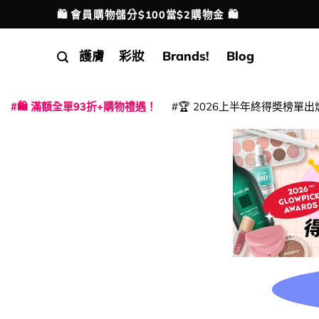
Skip
🛍️ 會員購物儲分$100當$2購物金 🛍️
配送港澳
to
content
護膚
彩妝
Brands!
Blog
🛍️ 滿額全單93折+購物禮遇！
🏆 2026上半年終得奬榜單出
|
|
|
|
|
|
|
|
|
|
|
|
|
|