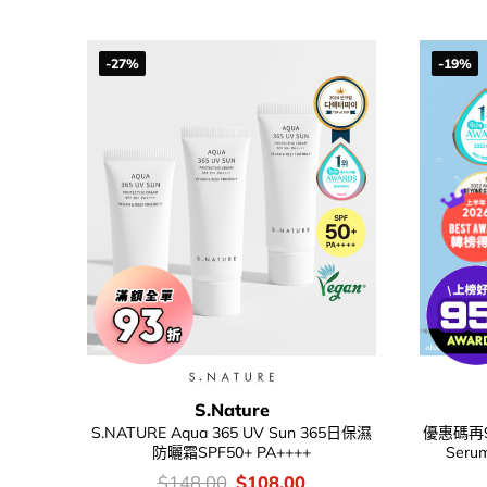
$198.00.
$126.00.
-27%
-19%
S.Nature
S.NATURE Aqua 365 UV Sun 365日保濕
優惠碼再95
防曬霜SPF50+ PA++++
Ser
價
Original
Current
$
148.00
$
108.00