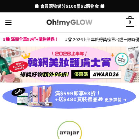
Skip
🛍️ 會員購物儲分$100當$2購物金 🛍️
配送港澳
to
content
0
🛍️ 滿額全單93折+購物禮遇！
🏆 2026上半年終得奬榜單出爐＋限時優惠
|
|
|
|
|
|
|
|
|
|
|
|
|
|
滿$599即享93折！
+送$480貨裝禮品🎁
更多詳情 ➜