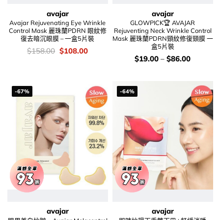
avajar
avajar
Avajar Rejuvenating Eye Wrinkle
GLOWPICK🏆 AVAJAR
Control Mask 麗珠蘭PDRN 眼紋修
Rejuventing Neck Wrinkle Control
復去暗沉眼膜 – 一盒5片裝
Mask 麗珠蘭PDRN頸紋修復頸膜 一
盒5片裝
價
Original
Current
$
158.00
$
108.00
錢：
price
price
價
$
19.00
–
$
86.00
was:
is:
錢：
$158.00.
$108.00.
-67%
-64%
avajar
avajar