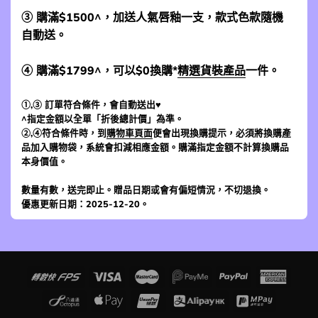
③ 購滿$1500^，加送人氣唇釉一支，款式色款隨機
自動送。
④ 購滿$1799^，可以$0換購*
精選貨裝產品
一件。
①,③ 訂單符合條件，會自動送出♥
^指定金額以全單「折後總計價」為準。
②,④符合條件時，到
購物車頁面
便會出現換購提示，必須將換購產
品加入購物袋，系統會扣減相應金額。購滿指定金額不計算換購品
本身價值。
數量有數，送完即止。贈品日期或會有偏短情況，不切退換。
優惠更新日期：2025-12-20。