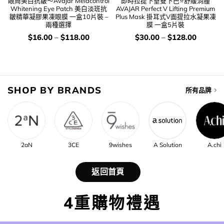
眼周美白抗皺～Avajar Melacontrol
即時拉提下垂雙下巴⭐舒緩消腫
Whitening Eye Patch 美白淡班抗
AVAJAR Perfect V Lifting Premium
皺精華凝膠果凍眼膜 一盒10片裝 –
Plus Mask 掛耳式V面提拉水凝果凍
兩種選擇
膜 一盒5片裝
價
價
$
16.00
–
$
118.00
$
30.00
–
$
128.00
錢：
錢：
SHOP BY BRANDS
所有品牌
2aN
3CE
9wishes
A Solution
A.chi
返回首頁
4重購物禮遇