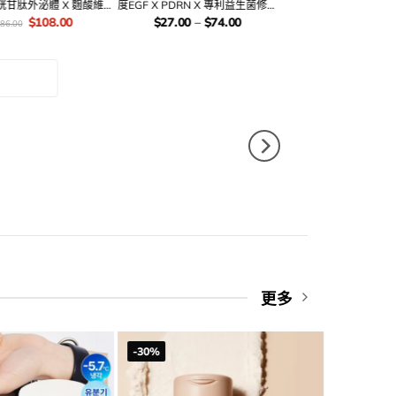
der + Puff)
Balm 金屬感貝殼霜狀奶感胭脂膏
Moon Cheek 半月頰彩柔霧磨皮胭
n 完美貼膚粉底液
– 7色選擇
脂霜(#01-09) – 9色選擇
inal
Current
價
Original
Current
價
Original
Current
8.00
$
84.00
$
106.00
$
148.00
$
148.00
套裝 – 5種選擇
e
price
錢：
price
price
錢：
price
price
:
is:
was:
is:
was:
is:
8.00.
$228.00.
$148.00.
$84.00.
$148.00.
$106.00
最新
更多
-30%
-44%