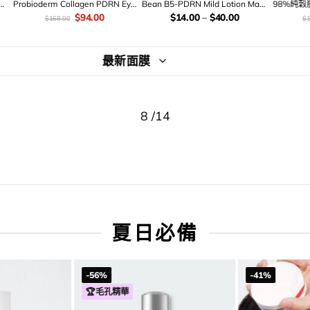
tion Triple Pot Concealer
Day Master Cushion 全日持妝軟
Foundation (+Pow
w 完美色遮瑕X校正X調膚修容
霧氣墊粉底 SPF30 PA++ – 5色選
VDL Cover Stai
價
Original
Current
價
Original
Current
價
Orig
$
78.00
$
119.00
$
22
$
128.00
$
218.00
$
268.00
版 (#01-03) – 3色選擇
擇
SPF 35 PA++限量
錢：
price
price
錢：
price
price
錢：
pric
was:
is:
was:
is:
was
$128.00.
$78.00.
$218.00.
$119.00.
$26
夏日必備
-56%
-41%
🏆毛孔精華