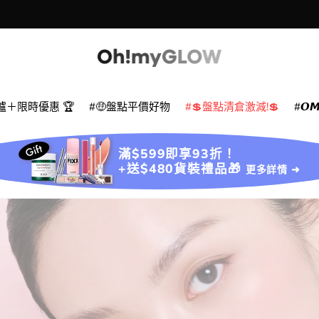
款
爐＋限時優惠 🏆
🤑盤點平價好物
💲盤點清倉激減!💲
𝙊
滿$599即享93折！
+送$480貨裝禮品🎁
更多詳情 ➜