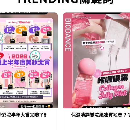
榜彩妝半年大賞又嚟了❣️
保濕噴霧變咗果凍質地😳​？