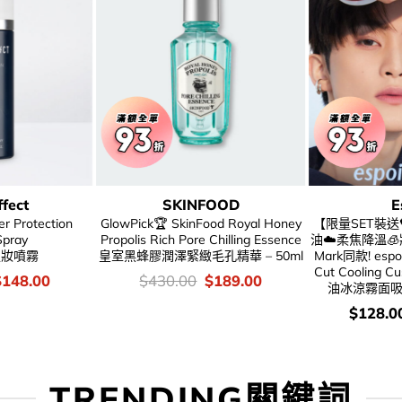
fect
SKINFOOD
E
er Protection
GlowPick🏆 SkinFood Royal Honey
【限量SET裝送
Spray
Propolis Rich Pore Chilling Essence
油☁️柔焦降溫🧊
定妝噴霧
皇室黑蜂膠潤澤緊緻毛孔精華 – 50ml
Mark同款! espoi
Cut Cooling
riginal
Current
價
Original
Current
$
148.00
$
430.00
$
189.00
油冰涼霧面吸
rice
price
錢：
price
price
as:
is:
was:
is:
價
$
128.0
228.00.
$148.00.
$430.00.
$189.00.
錢：
TRENDING關鍵詞