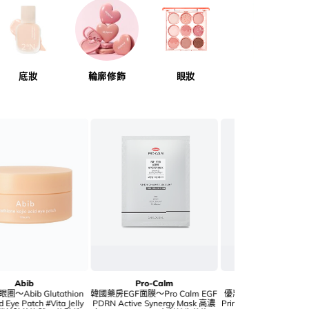
底妝
輪廓修飾
眼妝
唇妝
NAMING.
hince
送蜜粉+粉撲】
優惠碼再95折!新增夏日☀️曬傷式胭
優惠碼再95折!新色入！GlowPick
Perfecting
脂～Naming NM. Blurry Cheek
🏆 獨特奶霜轉粉～hince Half