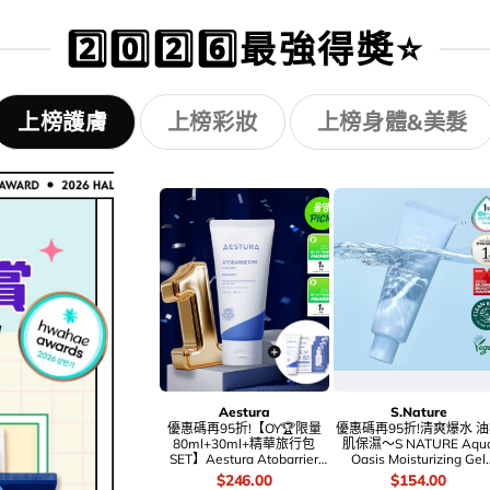
2️⃣0️⃣2️⃣6️⃣最強得奬⭐
上榜護膚
上榜彩妝
上榜身體&美髮
Aestura
S.Nature
優惠碼再95折!【OY🏆限量
優惠碼再95折!清爽爆水 
80ml+30ml+精華旅行包
肌保濕～S NATURE Aqu
SET】Aestura Atobarrier
Oasis Moisturizing Gel
365 Cream 升級第2代專利神
Cream 藍龍舌蘭綠洲爆水
價
Original
Current
價
Original
Curren
$
246.00
$
154.00
經醯胺膠囊保濕修復肌屏面
濕水凝面霜 – 80ml