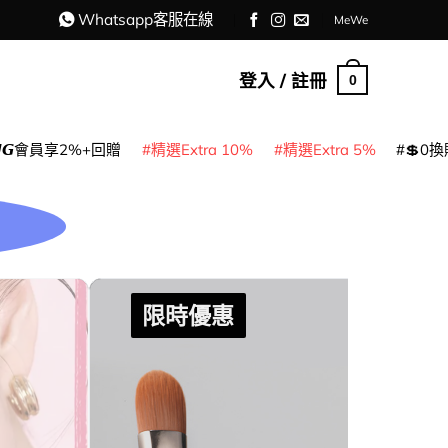
Whatsapp客服在線
MeWe
登入 / 註冊
0
𝙈𝙂會員享2%+回贈
精選Extra 10%
精選Extra 5%
💲0