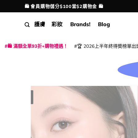
Skip
💳 支援消費券、FPS、八達通、PAYME、信用卡付
配送港澳
to
content
護膚
彩妝
Brands!
Blog
🛍️ 滿額全單93折+購物禮遇！
🏆 2026上半年終得奬榜單出
|
|
|
|
|
|
|
|
|
|
|
|
|
|
限時優惠