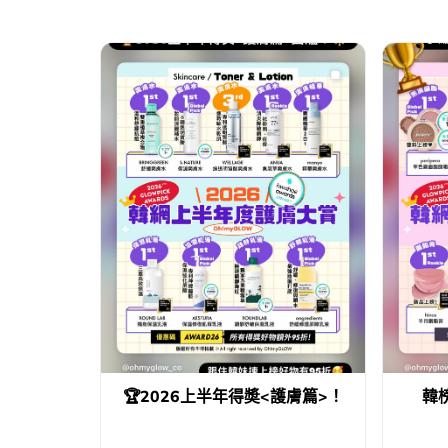
🏆2026上半年得奬<護膚篇>！
韓