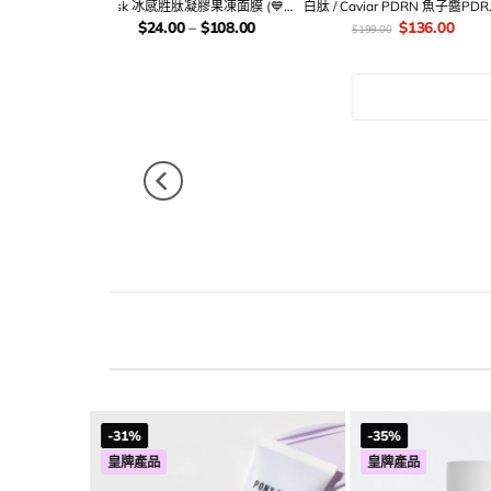
擇
定妝噴霧 – 50ml
Makeup Boosting Prep 光澤水感
Perfec
保濕持妝妝前乳妝前打底 – 30ml
Glo
rent
價
Original
Current
價
Original
Current
$
60.00
$
148.00
$
98.00
$
208.00
盤光澤
e
錢：
price
price
錢：
price
price
was:
is:
was:
is:
.00.
$98.00.
$60.00.
$208.00.
$148.00.
最新底妝
-31%
-35%
皇牌產品
皇牌產品