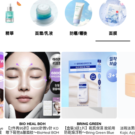
精華
面霜/乳液
防曬/曬後
面膜
The Saem
NAMING.
VDL
惠碼再95折!【光澤款】
優惠碼再95折!油肌之選 桑拿級氣
OY🏆【限量SET
Pick🏆~TheSaem Cover
墊24小時抗汗抗熱焗～Naming All
VDL Cover Stain 