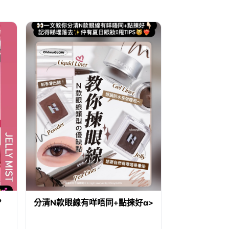
？
分清N款眼線有咩唔同+點揀好a>
#靈動感