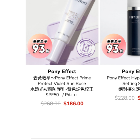
5%
Pony Effect
Pony Ef
orriden
去黃救星～Pony Effect Prime
Pony Effect Hyp
 Hyaluronic
Protect Violet Sun Base
Setting 
透明質酸保濕精華
水透光妝前防護乳-紫色調色校正
絕對持久
SPF50+ / PA+++
價
O
$
228.00
錢：
p
inal
Current
價
Original
Current
8.00
$
268.00
$
186.00
w
e
price
錢：
price
price
$
:
is:
was:
is:
.00.
$118.00.
$268.00.
$186.00.