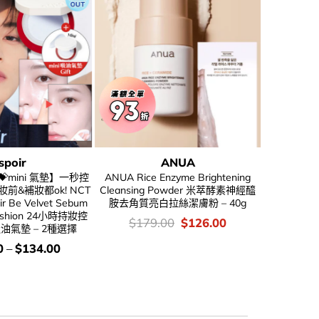
C
spoir
ANUA
mini 氣墊】一秒控
ANUA Rice Enzyme Brightening
清倉激減🔥
妝前&補妝都ok! NCT
Cleansing Powder 米萃酵素神經醯
JI WOO GA
r Be Velvet Sebum
胺去角質亮白拉絲潔膚粉 – 40g
Booster
 Cushion 24小時持妝控
淨膚爽膚棉
價
Original
Current
$
179.00
$
126.00
油氣墊 – 2種選擇
錢：
price
price
價
$
1
was:
is:
錢
0
–
$
134.00
$179.00.
$126.00.