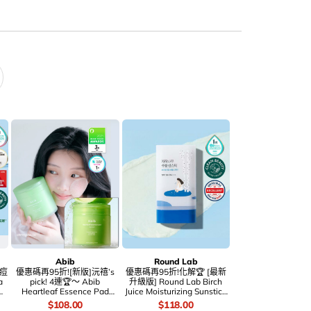
Abib
Round Lab
油痘
優惠碼再95折![新版]沅禧’s
優惠碼再95折!化解🏆 [最新
a
pick! 4連🏆～ Abib
升級版] Round Lab Birch
Heartleaf Essence Pad
Juice Moisturizing Sunstick
保
Clear Touch 弱酸性魚腥草舒
白樺樹補水防曬棒 SPF50+
t
價
Original
Current
價
Original
Current
$
108.00
$
118.00
緩爽膚棉片 – 70片
PA++++