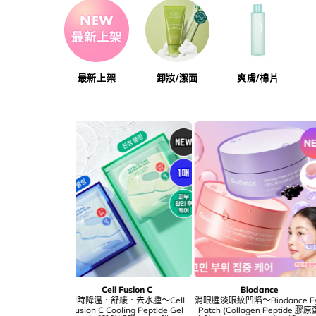
最新上架
卸妝/潔面
爽膚/棉片
WakeMake
hince
less
優惠碼再95折!wakemake Stay
優惠碼再95折!💎透光肌妝前～
優
鏡妝前霜
Lock Make Up Fixer 24小時鎖妝
GlowPick🏆 hince Radiance
Glow