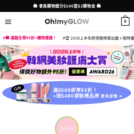
Skip
🛍️ 會員購物儲分$100當$2購物金 🛍️
配送港澳
to
content
0
🛍️ 滿額全單93折+購物禮遇！
🏆 2026上半年終得奬榜單出爐＋限時優惠
|
|
|
|
|
|
|
|
|
|
|
|
|
|
滿$599即享93折！
+送$480貨裝禮品🎁
更多詳情 ➜