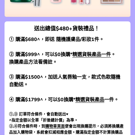
送出總值$480+貨裝禮品！
① 購滿$680^，即送 隨機護膚品/彩妝1件。
② 購滿$999^，可以$0換購*
精選貨裝產品一件
。
換購產品方法看備註。
③ 購滿$1500^，加送人氣唇釉一支，款式色款隨機
自動送。
④ 購滿$1799^，可以$0換購*
精選貨裝產品
一件。
①,③ 訂單符合條件，會自動送出♥
^指定金額以全單「折後總計價」為準。
②,④符合條件時，到
購物車頁面
便會出現換購提示，必須將換購產
品加入購物袋，系統會扣減相應金額。購滿指定金額不計算換購品