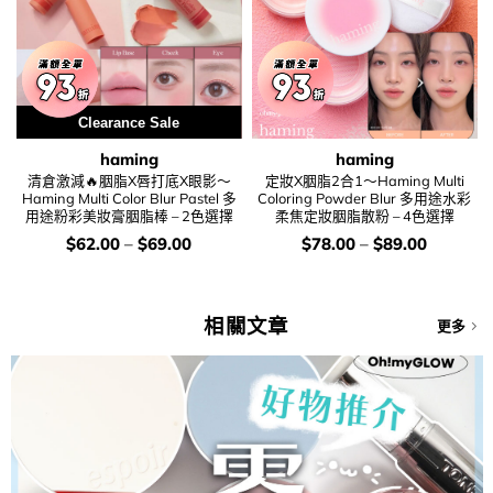
Clearance Sale
haming
haming
清倉激減🔥胭脂X唇打底X眼影～
定妝X胭脂2合1～Haming Multi
Haming Multi Color Blur Pastel 多
Coloring Powder Blur 多用途水彩
用途粉彩美妝膏胭脂棒 – 2色選擇
柔焦定妝胭脂散粉 – 4色選擇
價
價
$
62.00
–
$
69.00
$
78.00
–
$
89.00
錢：
錢：
相關文章
更多