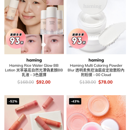
haming
haming
Haming Rice Water Glow BB
Haming Multi Coloring Powder
Lotion 米萃基底自然光澤偽素顏BB
Blur 透明柔焦控油磨皮定妝散粉內
乳液 – 3色選擇
附粉撲 – 00 Cloud
價
Original
Current
價
Original
Current
$
168.00
$
92.00
$
138.00
$
78.00
錢：
price
price
錢：
price
price
was:
is:
was:
is:
$168.00.
$92.00.
$138.00.
$78.00.
-52%
-43%