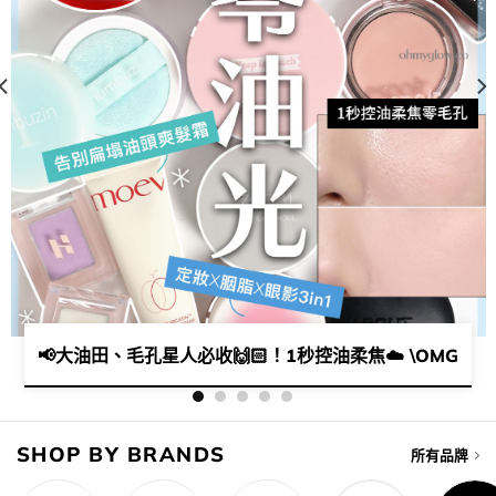
的美妝潮流🔥 | Feat. Haming不只是胭脂和唇彩​🤩​
📢​大油田、毛孔星人必收🙌🏻！1秒控油柔焦☁️ \OMG實
SHOP BY BRANDS
所有品牌