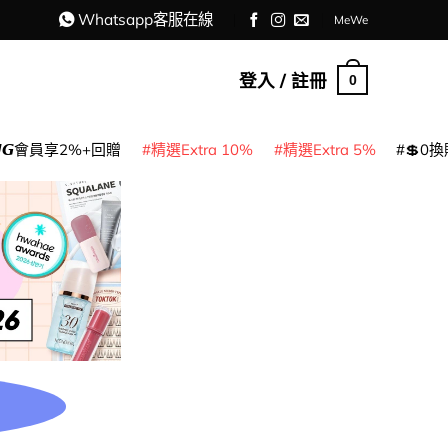
Whatsapp客服在線
MeWe
登入 / 註冊
0
𝙈𝙂會員享2%+回贈
精選Extra 10%
精選Extra 5%
💲0