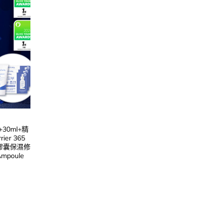
30ml+精
ier 365
胺膠囊保濕修
Ampoule
Current
price
is:
.
$246.00.