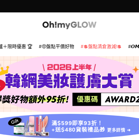
爐＋限時優惠 🏆
🤑盤點平價好物
💲盤點清倉激減!💲
𝙊
滿$599即享93折！
+送$480貨裝禮品🎁
更多詳情 ➜