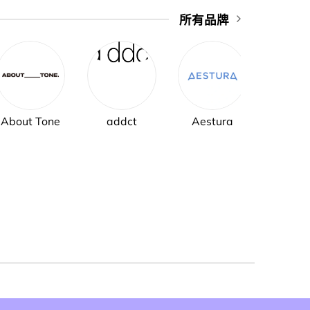
所有品牌
About Tone
addct
Aestura
AH