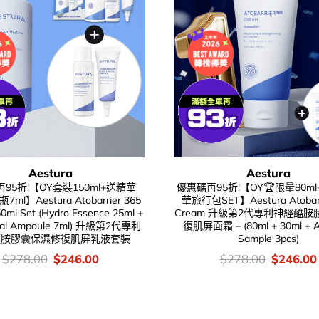
Aestura
Aestura
95折!【OY套裝150ml+送精華
優惠碼再95折!【OY🏆限量80ml+
7ml】Aestura Atobarrier 365
華旅行包SET】Aestura Atobarr
50ml Set (Hydro Essence 25ml +
Cream 升級第2代專利神經醯
yal Ampoule 7ml) 升級第2代專利
復肌屏面霜 – (80ml + 30ml + 
醯胺膠囊保濕修復肌屏乳液套裝
Sample 3pcs)
價
Original
Current
價
Original
$
278.00
$
246.00
$
278.00
$
246.00
錢：
price
price
錢：
price
was:
is:
was:
$278.00.
$246.00.
$278.00