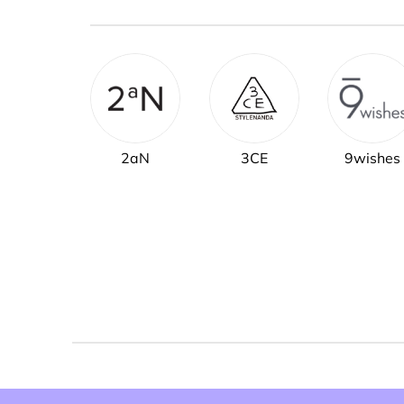
2aN
3CE
9wishes