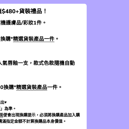
$480+貨裝禮品！
 隨機護膚品/彩妝1件。
0換購*
精選貨裝產品一件
。
加送人氣唇釉一支，款式色款隨機自動
$0換購*
精選貨裝產品
一件。
出♥
價」為準。
面
便會出現換購提示，必須將換購產品加入購
購滿指定金額不計算換購品本身價值。