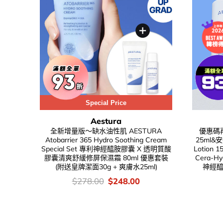
Special Price
Aestura
全新增量版～缺水油性肌 AESTURA
優惠碼再
Atobarrier 365 Hydro Soothing Cream
25ml&安瓶
Special Set 專利神經醯胺膠囊 X 透明質酸
Lotion 1
膠囊清爽舒緩修屏保濕霜 80ml 優惠套裝
Cera-H
(附送皇牌潔面30g + 爽膚水25ml)
神經
價
Original
Current
$
278.00
$
248.00
錢：
price
price
was:
is:
$278.00.
$248.00.