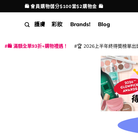
Skip
🛍️ 會員購物儲分$100當$2購物金 🛍️
配送港澳
to
content
護膚
彩妝
Brands!
Blog
🛍️ 滿額全單93折+購物禮遇！
🏆 2026上半年終得奬榜單出
|
|
|
|
|
|
|
|
|
|
|
|
|
|