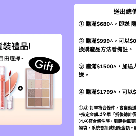
送出總值
① 購滿$680^，即送
② 購滿$999^，可以$
換購產品方法看備註。
③ 購滿$1500^，
送。
④ 購滿$1799^，可以
①,③ 訂單符合條件，會自動送
^指定金額以全單「折後總計
②,④符合條件時，到
購物車頁
物袋，系統會扣減相應金額。