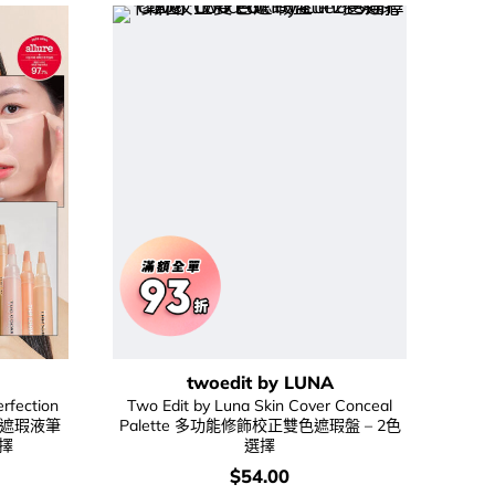
twoedit by LUNA
fection
Two Edit by Luna Skin Cover Conceal
保濕遮瑕液筆
Palette 多功能修飾校正雙色遮瑕盤 – 2色
選擇
選擇
urrent
價
$
54.00
rice
錢：