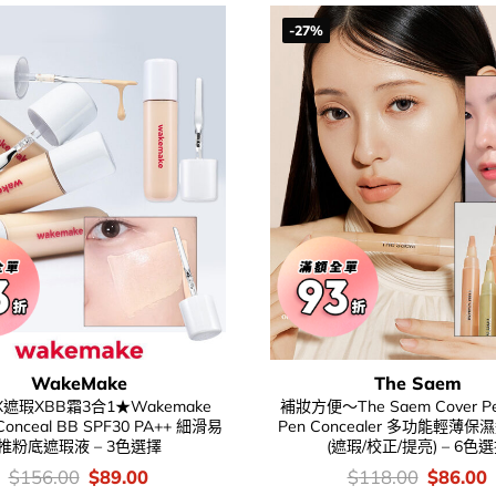
-27%
WakeMake
The Saem
遮瑕XBB霜3合1★Wakemake
補妝方便～The Saem Cover Per
 Conceal BB SPF30 PA++ 細滑易
Pen Concealer 多功能輕薄
推粉底遮瑕液 – 3色選擇
(遮瑕/校正/提亮) – 6色
價
Original
Current
價
Original
C
$
156.00
$
89.00
$
118.00
$
86.00
錢：
price
price
錢：
price
p