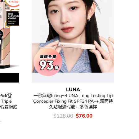
LUNA
ck🏆
一秒無瑕fixing～LUNA Long Lasting Tip
Triple
Concealer Fixing Fit SPF34 PA++ 霧面持
能遮瑕霜粉底
久貼服遮瑕液 – 多色選擇
價
Original
Current
$
128.00
$
76.00
錢：
price
price
0
was:
is:
$128.00.
$76.00.