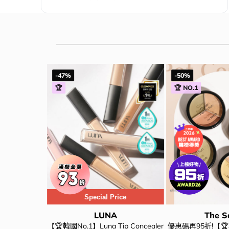
-47%
-50%
🏆
🏆 NO.1
Special Price
LUNA
The 
it Concealer 豐
【🏆韓國No.1】Luna Tip Concealer
優惠碼再95折!【🏆