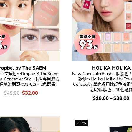
ropbe. by The SAEM
HOLIKA HOLIKA
文魚色～Dropbe X TheSaem
New ConcealerBlusher胭脂
Eye Concealer Stick 眼周專用遮瑕
款🩷～Holika Holika My Fave
暈染刷頭(#01-02) – 2色選擇
Concealer 單色多用途調色校正
遮瑕/胭脂色 – 19色選
價
Original
Current
$
48.00
$
32.00
錢：
price
price
價
$
18.00
–
$
38.00
was:
is:
錢：
$48.00.
$32.00.
-33%