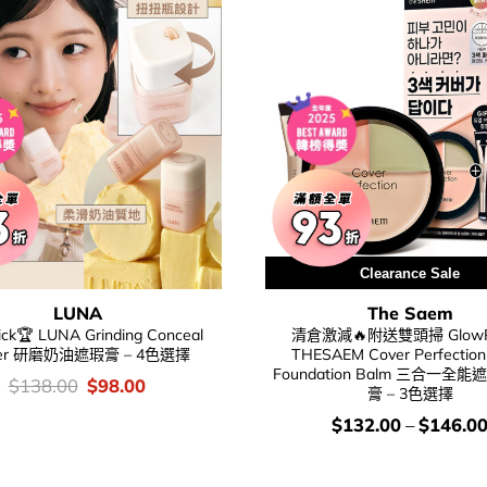
Clearance Sale
LUNA
The Saem
ck🏆 LUNA Grinding Conceal
清倉激減🔥附送雙頭掃 GlowPi
ter 研磨奶油遮瑕膏 – 4色選擇
THESAEM Cover Perfection 
Foundation Balm 三合一全
價
Original
Current
$
138.00
$
98.00
膏 – 3色選擇
錢：
price
price
was:
is:
價
$
132.00
–
$
146.0
$138.00.
$98.00.
錢：