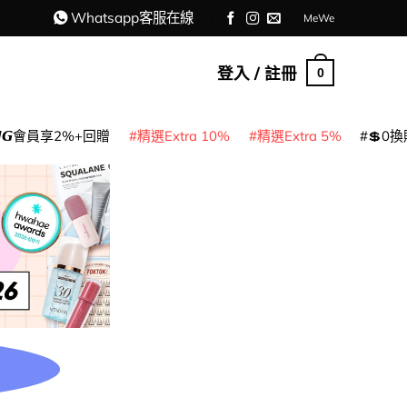
Whatsapp客服在線
MeWe
登入 / 註冊
0
𝙈𝙂會員享2%+回贈
精選Extra 10%
精選Extra 5%
💲0