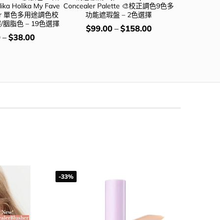
a Holika My Fave
Concealer Palette 🎨校正調色9色多
度！TFIT Cov
aler 單色多用途調色校
功能遮瑕盤 – 2色選擇
3色遮瑕膏
/胭脂色 – 19色選擇
價
價
$
99.00
–
$
158.00
$
64
錢：
錢：
0
–
$
38.00
-33%