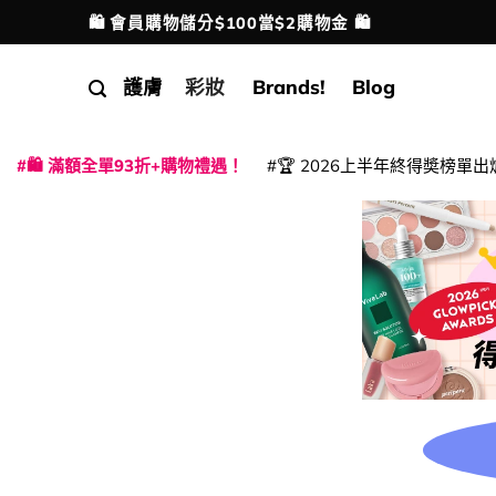
Skip
💳 支援消費券、FPS、八達通、PAYME、信用卡付
配送港澳
to
content
護膚
彩妝
Brands!
Blog
🛍️ 滿額全單93折+購物禮遇！
🏆 2026上半年終得奬榜單出
|
|
|
|
|
|
|
|
|
|
|
|
|
|