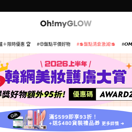
款
爐＋限時優惠 🏆
🤑盤點平價好物
💲盤點清倉激減!💲
𝙊
滿$599即享93折！
+送$480貨裝禮品🎁
更多詳情 ➜