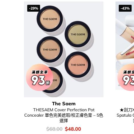
-29%
-43%
The Saem
THESAEM Cover Perfection Pot
★刮刀X
Concealer 單色完美遮瑕/校正膚色膏 – 5色
Spatula
選擇
價
Original
Current
$
68.00
$
48.00
錢：
price
price