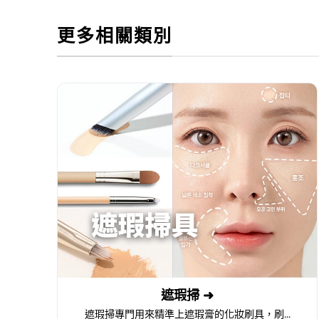
更多相關類別
遮瑕掃 ➜
遮瑕掃專門用來精準上遮瑕膏的化妝刷具，刷...