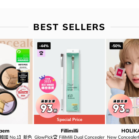
BEST SELLERS
-44%
-50%
🏆
Special Price
Saem
Fillimilli
HOLIK
韓國 No.1】新色
GlowPick🏆 FilliMilli Dual Concealer
New Conceal