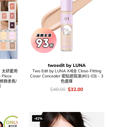
twoedit by LUNA
色！ 太研愛用
Two Edit by LUNA X세숑 Close-Fitting
 Piece
Cover Concealer 密貼遮瑕液(#01-03) – 3
/修飾柔焦/
色選擇
擇
價
Original
Current
$
48.00
$
32.00
錢：
price
price
was:
is:
$48.00.
$32.00.
-41%