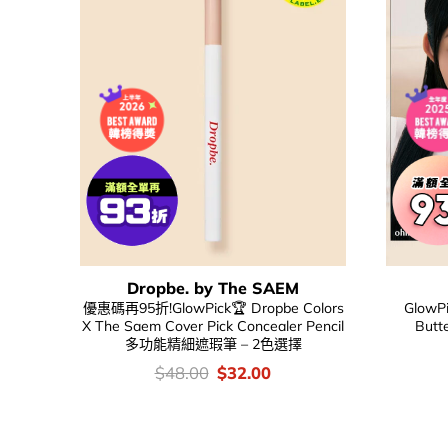
Dropbe. by The SAEM
優惠碼再95折!GlowPick🏆 Dropbe Colors
GlowPi
X The Saem Cover Pick Concealer Pencil
But
多功能精細遮瑕筆 – 2色選擇
價
Original
Current
$
48.00
$
32.00
錢：
price
price
was:
is:
$48.00.
$32.00.