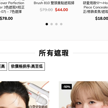
er Perfection
Brush 810 雙頭重點遮瑕掃
研愛用款🩷～Holik
ealer 3色遮瑕X校正
Piece Conce
價
Original
Current
$
79.00
$
44.00
07) – 7色選擇
正/修飾柔焦/遮瑕
錢：
price
price
was:
is:
價
$
78.00
$
18.0
$79.00.
$44.00.
錢：
所有遮瑕
至高
依價格排序:高至低
-50%