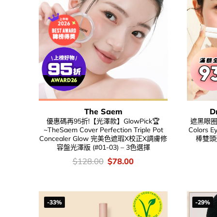
The Saem
D
優惠碼再95折!【光澤款】GlowPick🏆
遮黑眼圈三
~TheSaem Cover Perfection Triple Pot
Colors 
Concealer Glow 完美色遮瑕X校正X調膚修
棒雙頭連
容盤光澤版 (#01-03) – 3色選擇
價
Original
Current
$
128.00
$
78.00
錢：
price
price
was:
is:
$128.00.
$78.00.
-33%
-29%