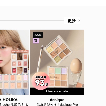
更多
-55%
-35%
🏆
Clearance Sale
用優
A HOLIKA
dasique
erBlusher胭脂色！ 太
清倉激減🔥推！dasique Pro
優惠碼再95折