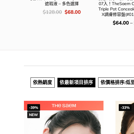
 6色選擇
遮瑕液 – 多色選擇
07入！TheSaem Cov
Triple Pot Conc
iginal
Current
價
Original
Current
4.00
$
128.00
$
68.00
X調膚修容盤(#01-
ce
price
錢：
price
price
s:
is:
was:
is:
價
$
64.00
–
6.00.
$64.00.
$128.00.
$68.00.
錢：
依熱銷度
依最新項目排序
依價格排序:低
-39%
-33%
NEW