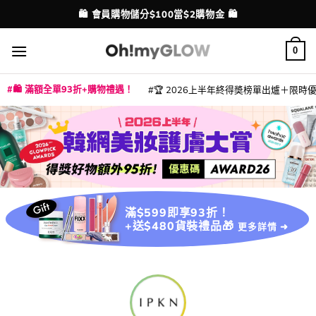
Skip
🛍️ 會員購物儲分$100當$2購物金 🛍️
配送港澳
to
content
0
🛍️ 滿額全單93折+購物禮遇！
🏆 2026上半年終得奬榜單出爐＋限時優惠
|
|
|
|
|
|
|
|
|
|
|
|
|
|
滿$599即享93折！
+送$480貨裝禮品🎁
更多詳情 ➜