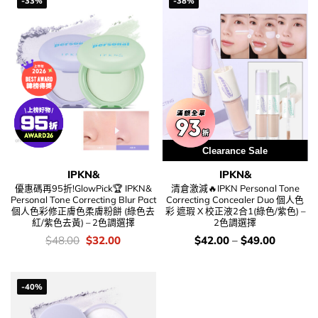
-33%
-38%
Clearance Sale
IPKN&
IPKN&
優惠碼再95折!GlowPick🏆 IPKN&
清倉激減🔥IPKN Personal Tone
Personal Tone Correcting Blur Pact
Correcting Concealer Duo 個人色
個人色彩修正膚色柔膚粉餅 (綠色去
彩 遮瑕 X 校正液2合1(綠色/紫色) –
紅/紫色去黃) – 2色調選擇
2色調選擇
價
Original
Current
價
$
48.00
$
32.00
$
42.00
–
$
49.00
錢：
price
price
錢：
was:
is:
$48.00.
$32.00.
-40%