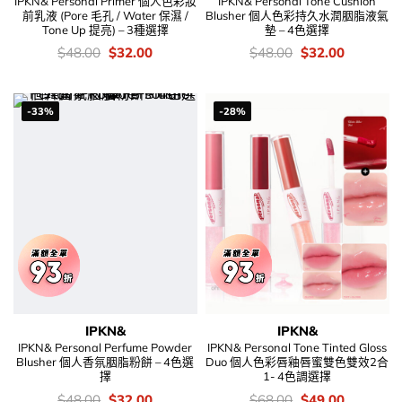
IPKN& Personal Primer 個人色彩妝
IPKN& Personal Tone Cushion
前乳液 (Pore 毛孔 / Water 保濕 /
Blusher 個人色彩持久水潤胭脂液氣
Tone Up 提亮) – 3種選擇
墊 – 4色選擇
價
Original
Current
價
Original
Current
$
48.00
$
32.00
$
48.00
$
32.00
錢：
price
price
錢：
price
price
was:
is:
was:
is:
$48.00.
$32.00.
$48.00.
$32.00.
-33%
-28%
IPKN&
IPKN&
IPKN& Personal Perfume Powder
IPKN& Personal Tone Tinted Gloss
Blusher 個人香氛胭脂粉餅 – 4色選
Duo 個人色彩唇釉唇蜜雙色雙效2合
擇
1- 4色調選擇
價
Original
Current
價
Original
Current
$
48.00
$
32.00
$
68.00
$
49.00