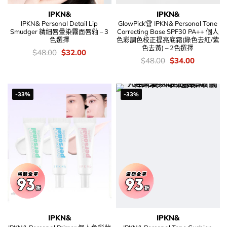
IPKN&
IPKN&
IPKN& Personal Detail Lip
GlowPick🏆 IPKN& Personal Tone
Smudger 精細唇暈染霧面唇釉 – 3
Correcting Base SPF30 PA++ 個人
色選擇
色彩調色校正提亮底霜(綠色去紅/紫
色去黃) – 2色選擇
價
Original
Current
$
48.00
$
32.00
錢：
price
price
價
Original
Current
$
48.00
$
34.00
was:
is:
錢：
price
price
$48.00.
$32.00.
was:
is:
$48.00.
$34.00.
-33%
-33%
IPKN&
IPKN&