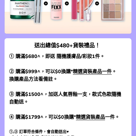
送出總值$480+貨裝禮品！
① 購滿$680^，即送 隨機護膚品/彩妝1件。
② 購滿$999^，可以$0換購*
精選貨裝產品一件
。
換購產品方法看備註。
③ 購滿$1500^，加送人氣唇釉一支，款式色款隨機
自動送。
④ 購滿$1799^，可以$0換購*
精選貨裝產品
一件。
①,③ 訂單符合條件，會自動送出♥