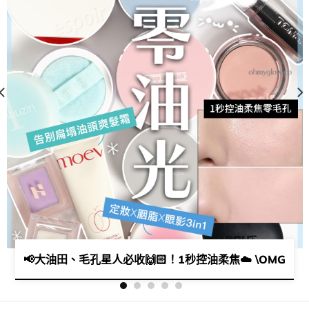
-40就有交易😛​分分鐘平過餐lunch​🤩​💫​
📢​大油田、毛孔星人必收🙌🏻！1秒控油柔焦☁️ \OMG實