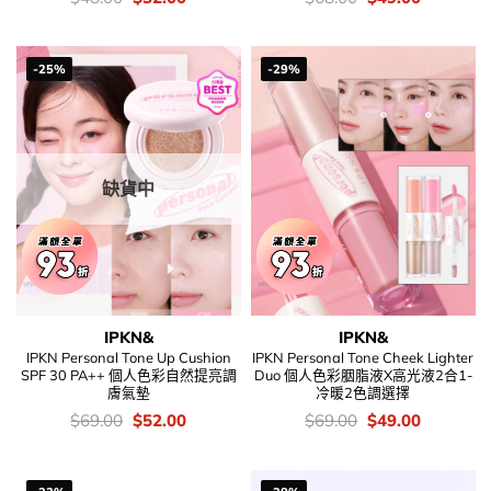
錢：
price
price
錢：
price
price
was:
is:
was:
is:
$48.00.
$32.00.
$68.00.
$49.00.
-25%
-29%
缺貨中
IPKN&
IPKN&
IPKN Personal Tone Up Cushion
IPKN Personal Tone Cheek Lighter
SPF 30 PA++ 個人色彩自然提亮調
Duo 個人色彩胭脂液X高光液2合1-
膚氣墊
冷暖2色調選擇
價
Original
Current
價
Original
Current
$
69.00
$
52.00
$
69.00
$
49.00
錢：
price
price
錢：
price
price
was:
is:
was:
is:
$69.00.
$52.00.
$69.00.
$49.00.