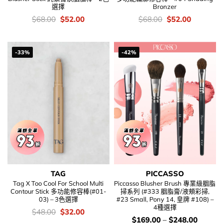
選擇
Bronzer
價
Original
Current
價
Original
Current
$
68.00
$
52.00
$
68.00
$
52.00
錢：
price
price
錢：
price
price
was:
is:
was:
is:
$68.00.
$52.00.
$68.00.
$52.00.
-33%
-42%
TAG
PICCASSO
Tag X Too Cool For School Multi
Piccasso Blusher Brush 專業級胭脂
Contour Stick 多功能修容棒(#01-
掃系列 (#333 胭脂膏/液頰彩掃,
03) – 3色選擇
#23 Small, Pony 14, 皇牌 #108) –
4種選擇
價
Original
Current
$
48.00
$
32.00
錢：
price
price
價
$
169.00
–
$
248.00