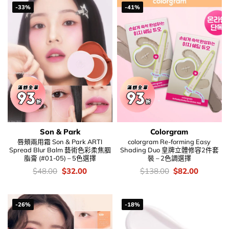
-33%
-41%
Son & Park
Colorgram
唇頰兩用霜 Son & Park ARTI
colorgram Re-forming Easy
Spread Blur Balm 藝術色彩柔焦胭
Shading Duo 皇牌立體修容2件套
脂膏 (#01-05) – 5色選擇
裝 – 2色調選擇
價
Original
Current
價
Original
Current
$
48.00
$
32.00
$
138.00
$
82.00
錢：
price
price
錢：
price
price
was:
is:
was:
is:
$48.00.
$32.00.
$138.00.
$82.00.
-26%
-18%