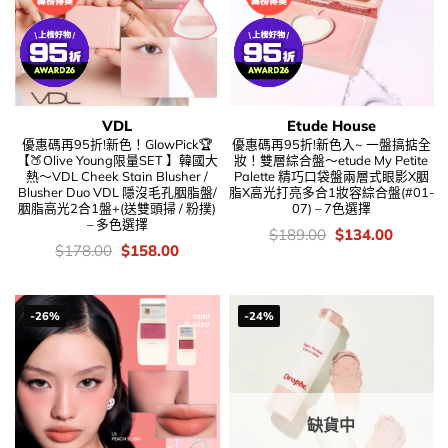
VDL
Etude House
優惠碼再95折!新色！GlowPick🏆
優惠碼再95折!新色入~ 一盤搞掂全
【🍑Olive Young限量SET 】韓國大
妝！雙層綜合盤～etude My Petite
熱～VDL Cheek Stain Blusher /
Palette 精巧口袋盤兩層式眼影X胭
Blusher Duo VDL 隱沒毛孔胭脂盤/
脂X高光打亮多合1妝容綜合盤(#01-
胭脂高光2合1盤+(送雙頭掃 / 粉撲)
07) – 7色選擇
– 多色選擇
價
Original
Current
$
189.00
$
134.00
錢：
price
price
價
Original
Current
$
178.00
$
158.00
was:
is:
錢：
price
price
$189.00.
$134.00
was:
is:
$178.00.
$158.00.
-26%
-24%
缺貨中