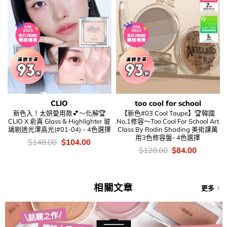
CLIO
too cool for school
新色入！太妍愛用款💕～化解🏆
【新色#03 Cool Taupe】🏆韓國
CLIO X 俞真 Glass & Highlighter 玻
No.1修容～Too Cool For School Art
璃剔透光澤高光(#01-04) – 4色選擇
Class By Rodin Shading 美術課萬
用3色修容盤- 4色選擇
價
Original
Current
$
148.00
$
104.00
錢：
price
price
價
Original
Current
$
128.00
$
84.00
was:
is:
錢：
price
price
$148.00.
$104.00.
was:
is:
$128.00.
$84.00.
相關文章
更多