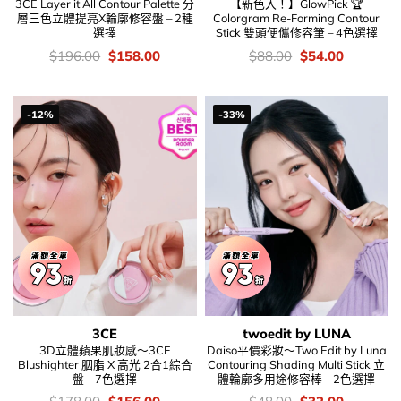
3CE Layer it All Contour Palette 分
【新色入！】GlowPick 🏆
層三色立體提亮X輪廓修容盤 – 2種
Colorgram Re-Forming Contour
選擇
Stick 雙頭便儶修容筆 – 4色選擇
價
Original
Current
價
Original
Current
$
196.00
$
158.00
$
88.00
$
54.00
錢：
price
price
錢：
price
price
was:
is:
was:
is:
$196.00.
$158.00.
$88.00.
$54.00.
-12%
-33%
3CE
twoedit by LUNA
3D立體蘋果肌妝感～3CE
Daiso平價彩妝～Two Edit by Luna
Blushighter 胭脂 X 高光 2合1綜合
Contouring Shading Multi Stick 立
盤 – 7色選擇
體輪廓多用途修容棒 – 2色選擇
價
Original
Current
價
Original
Current