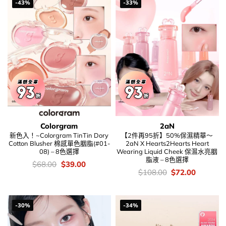
-43%
-33%
Colorgram
2aN
新色入！~Colorgram TinTin Dory
【2件再95折】50%保濕精華～
Cotton Blusher 棉感單色胭脂(#01-
2aN X Hearts2Hearts Heart
08) – 8色選擇
Wearing Liquid Cheek 保濕水亮胭
脂液 – 8色選擇
價
Original
Current
$
68.00
$
39.00
錢：
price
price
價
Original
Current
$
108.00
$
72.00
was:
is:
錢：
price
price
$68.00.
$39.00.
was:
is:
$108.00.
$72.00.
-30%
-34%