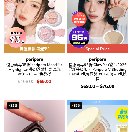
用優惠劵 再減5%
Special Price
peripera
peripera
優惠碼再95折!peripera Moodlike
優惠碼再95折!GlowPick🏆＼2026
Highlighter 夢幻浮雕打亮 高光
最新升級版／ Peripera V Shading
(#01-03) – 3色選擇
Detail 3色修容盤(#01-03) – 3色選
擇
價
Original
Current
$
108.00
$
69.00
錢：
price
price
價
$
69.00
–
$
76.00
was:
is:
錢：
$108.00.
$69.00.
-33%
-15%