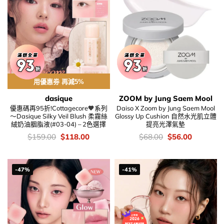
用優惠劵 再減5%
dasique
ZOOM by Jung Saem Mool
優惠碼再95折!Cottagecore🧡系列
Daiso X Zoom by Jung Saem Mool
～Dasique Silky Veil Blush 柔霧絲
Glossy Up Cushion 自然水光肌立體
絨奶油胭脂液(#03-04) – 2色選擇
提亮光澤氣墊
價
Original
Current
價
Original
Current
$
159.00
$
118.00
$
68.00
$
56.00
錢：
price
price
錢：
price
price
was:
is:
was:
is:
$159.00.
$118.00.
$68.00.
$56.00.
-47%
-41%