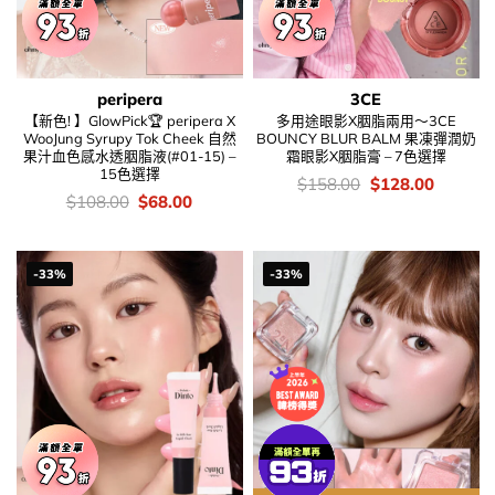
peripera
3CE
【新色! 】GlowPick🏆 peripera X
多用途眼影X胭脂兩用～3CE
WooJung Syrupy Tok Cheek 自然
BOUNCY BLUR BALM 果凍彈潤奶
果汁血色感水透胭脂液(#01-15) –
霜眼影X胭脂膏 – 7色選擇
15色選擇
價
Original
Current
$
158.00
$
128.00
錢：
price
price
價
Original
Current
$
108.00
$
68.00
was:
is:
錢：
price
price
$158.00.
$128.00
was:
is:
$108.00.
$68.00.
-33%
-33%