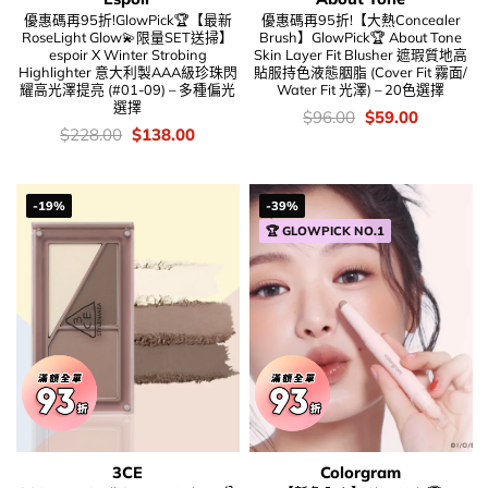
優惠碼再95折!GlowPick🏆【最新
優惠碼再95折!【大熱Concealer
RoseLight Glow💫限量SET送掃】
Brush】GlowPick🏆 About Tone
espoir X Winter Strobing
Skin Layer Fit Blusher 遮瑕質地高
Highlighter 意大利製AAA級珍珠閃
貼服持色液態胭脂 (Cover Fit 霧面/
耀高光澤提亮 (#01-09) – 多種偏光
Water Fit 光澤) – 20色選擇
選擇
價
Original
Current
$
96.00
$
59.00
錢：
price
price
價
Original
Current
$
228.00
$
138.00
was:
is:
錢：
price
price
$96.00.
$59.00.
was:
is:
$228.00.
$138.00.
-19%
-39%
🏆 GLOWPICK NO.1
3CE
Colorgram