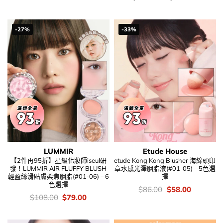
was:
is:
錢：
$48.00.
$32.00.
-27%
-33%
LUMMIR
Etude House
【2件再95折】星級化妝師iseul研
etude Kong Kong Blusher 海綿頭印
發！LUMMIR AIR FLUFFY BLUSH
章水感光澤胭脂液(#01-05) – 5色選
輕盈絲滑貼膚柔焦胭脂(#01-06) – 6
擇
色選擇
價
Original
Current
$
86.00
$
58.00
錢：
price
price
價
Original
Current
$
108.00
$
79.00
was:
is:
錢：
price
price
$86.00.
$58.00.
was:
is:
$108.00.
$79.00.