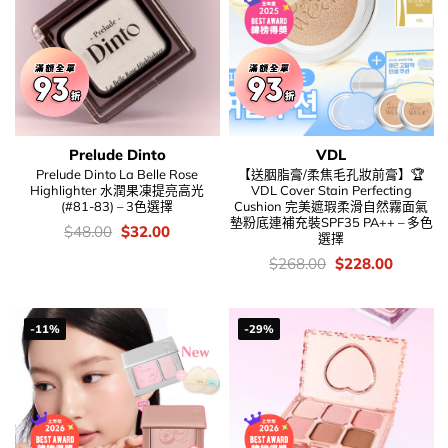
Prelude Dinto
VDL
Prelude Dinto La Belle Rose
【送胭脂膏/柔焦毛孔妝前膏】🏆
Highlighter 水潤果凍提亮高光
VDL Cover Stain Perfecting
(#81-83) – 3色選擇
Cushion 完美遮瑕柔滑自然霧面氣
墊粉底連補充裝SPF35 PA++ – 多色
價
Original
Current
$
48.00
$
32.00
選擇
錢：
price
price
was:
is:
價
Original
Current
$
268.00
$
228.00
$48.00.
$32.00.
錢：
price
price
was:
is:
$268.00.
$228.00
-11%
-29%