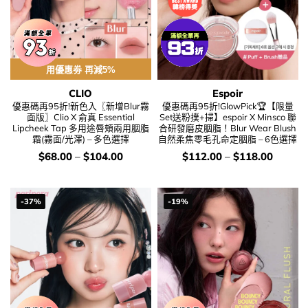
用優惠劵 再減5%
CLIO
Espoir
優惠碼再95折!新色入〖新增Blur霧
優惠碼再95折!GlowPick🏆【限量
面版〗Clio X 俞真 Essential
Set送粉撲+掃】espoir X Minsco 聯
Lipcheek Tap 多用途唇頰兩用胭脂
合研發磨皮胭脂！Blur Wear Blush
霜(霧面/光澤) – 多色選擇
自然柔焦零毛孔命定胭脂 – 6色選擇
價
價
$
68.00
–
$
104.00
$
112.00
–
$
118.00
錢：
錢：
-37%
-19%