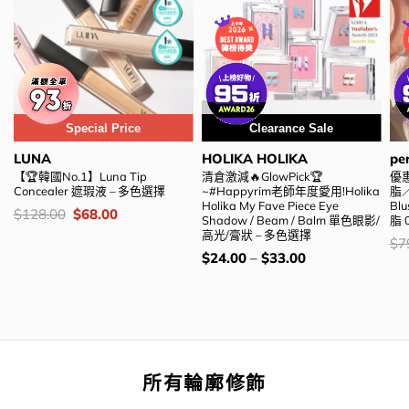
Special Price
Clearance Sale
LUNA
HOLIKA HOLIKA
pe
【🏆韓國No.1】Luna Tip
清倉激減🔥GlowPick🏆
優
Concealer 遮瑕液 – 多色選擇
~#Happyrim老師年度愛用!Holika
脂／
Holika My Fave Piece Eye
Bl
價
Original
Current
$
128.00
$
68.00
Shadow / Beam / Balm 單色眼影/
脂 
錢：
price
price
高光/膏狀 – 多色選擇
was:
is:
價
$
7
$128.00.
$68.00.
錢
價
$
24.00
–
$
33.00
錢：
所有輪廓修飾