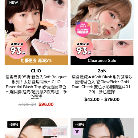
NEW
用優惠劵 再減5%
Clearance Sale
CLIO
2aN
優惠碼再95折!新色入Soft Bouquet
清倉激減🔥#Soft Blush系列微烘沙
系列！太妍愛用同款～CLIO
感珊瑚色入 🏆GlowPick～2aN
Essential Blush Tap 必備透感單色
Dual Cheek 雙色水彩胭脂盤(#01-
三角胭脂(啞光/透亮感2款質地) – 多
20) – 多色選擇
色選擇
價
$
42.00
–
$
79.00
錢：
價
Original
Current
$
138.00
$
96.00
錢：
price
price
was:
is:
$138.00.
$96.00.
-36%
-46%
🏆