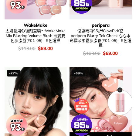
WakeMake
peripera
太妍愛用💞復刻重製～WakeMake
優惠碼再95折!GlowPick🏆
Mix Blurring Volume Blush 漸變雙
peripera Blurry Tok Cheek 心心水
色胭脂盤(#01-05) – 5色選擇
彩雲朵柔霧胭脂霜(#01-05) – 5色選
擇
價
Original
Current
$
118.00
$
69.00
錢：
price
price
價
Original
Current
$
108.00
$
69.00
was:
is:
錢：
price
price
$118.00.
$69.00.
was:
is:
$108.00.
$69.00.
-27%
-69%