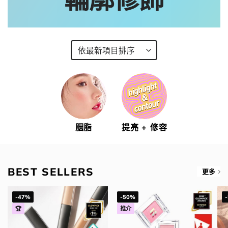
胭脂
提亮 + 修容
BEST SELLERS
更多
-47%
-50%
🏆
推介