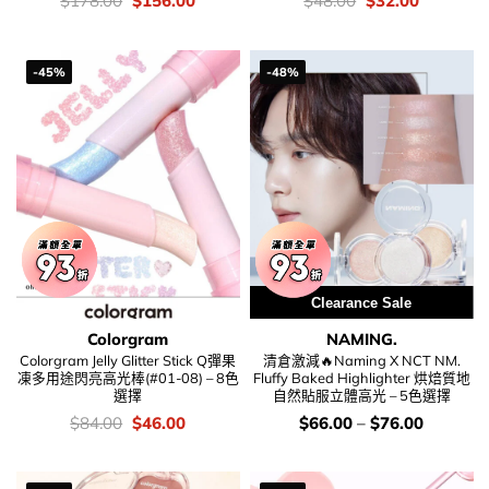
$
178.00
$
156.00
$
48.00
$
32.00
錢：
price
price
錢：
price
price
was:
is:
was:
is:
$178.00.
$156.00.
$48.00.
$32.00.
-45%
-48%
Clearance Sale
Colorgram
NAMING.
Colorgram Jelly Glitter Stick Q彈果
清倉激減🔥Naming X NCT NM.
凍多用途閃亮高光棒(#01-08) – 8色
Fluffy Baked Highlighter 烘焙質地
選擇
自然貼服立體高光 – 5色選擇
價
Original
Current
價
$
84.00
$
46.00
$
66.00
–
$
76.00
錢：
price
price
錢：
was:
is:
$84.00.
$46.00.