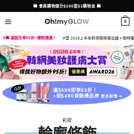
Skip
💳 支援消費券、FPS、八達通、PAYME、信用卡付款
配送港澳
to
content
0
🛍️ 滿額全單93折+購物禮遇！
🏆 2026上半年終得奬榜單出爐＋限時優惠
|
|
|
|
|
|
|
|
|
|
|
|
|
|
滿$599即享93折！
+送$480貨裝禮品🎁
更多詳情 ➜
彩妝
輪廓修飾