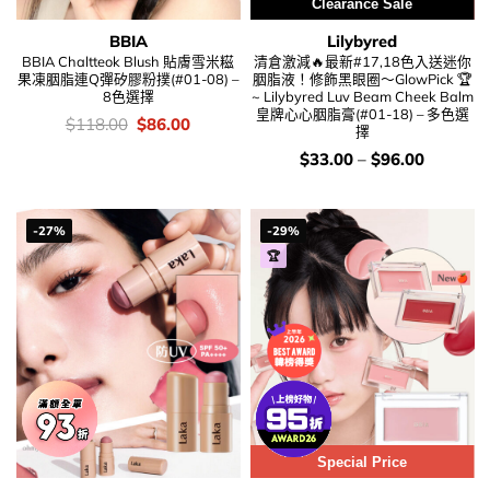
Clearance Sale
BBIA
Lilybyred
BBIA Chaltteok Blush 貼膚雪米糍
清倉激減🔥最新#17,18色入送迷你
果凍胭脂連Q彈矽膠粉撲(#01-08) –
胭脂液！修飾黑眼圈～GlowPick 🏆
8色選擇
~ Lilybyred Luv Beam Cheek Balm
皇牌心心胭脂膏(#01-18) – 多色選
價
Original
Current
$
118.00
$
86.00
擇
錢：
price
price
was:
is:
價
$
33.00
–
$
96.00
$118.00.
$86.00.
錢：
-27%
-29%
🏆
Special Price