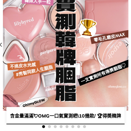
👛 👀 、唇膏版皇牌唇泥💄 | CORINGCO熱賣兩截式女團睫毛( ♥д♥)
含金量滿滿💘OMG一口氣實測晒\10幾款/ 🏆得奬韓牌胭脂s