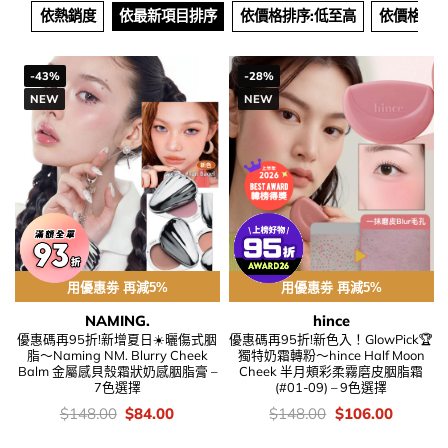
依熱銷度
依最新項目排序
依價格排序:低至高
依價格排序
-43%
-28%
NEW
NEW
用優惠劵 再減5%
用優惠劵 再減5%
NAMING.
hince
優惠碼再95折!新增夏日☀️曬傷式胭
優惠碼再95折!新色入！GlowPick🏆
脂～Naming NM. Blurry Cheek
獨特奶霜轉粉～hince Half Moon
Balm 金屬感貝殼霜狀奶感胭脂膏 –
Cheek 半月頰彩柔霧磨皮胭脂霜
7色選擇
(#01-09) – 9色選擇
價
Original
Current
價
Original
Current
$
148.00
$
84.00
$
148.00
$
106.00
錢：
price
price
錢：
price
price
was:
is:
was:
is: