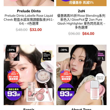
用優惠劵 再減5%
Prelude Dinto
2aN
Prelude Dinto Labelle Rose Liquid
優惠碼再95折!Rose Blending系列
Cheek 輕盈水感玫瑰調胭脂液(#61-
新色入! GlowPick🏆 2an Pure
64) – 4色選擇
Glash Highlighter 單色閃亮高光 –
多色選擇
價
Original
Current
$
48.00
$
32.00
錢：
price
price
價
Original
Current
$
96.00
$
64.00
was:
is:
錢：
price
price
$48.00.
$32.00.
was:
is:
$96.00.
$64.00.
-39%
-39%
Espoir
About Tone