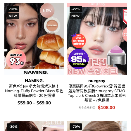
$148.00.
$84.00.
$148.00.
$106.00
-50%
-27%
NEW
NEW
NAMING.
nuegray
新色#🍑Joy 🥐大熱烘烤米棕！
優惠碼再95折!GlowPick🏆 韓國話
Naming. Fluffy Powder Blush 單色
題秀智同款胭脂～nuegray SEMO
絲絨霧面胭脂- 20色選擇
Tap Lip & Cheek 3角印章水果感唇
頰膏 – 7色選擇
價
$
59.00
–
$
69.00
錢：
價
Original
Current
$
148.00
$
108.00
錢：
price
price
was:
is:
$148.00.
$108.00
-30%
-70%