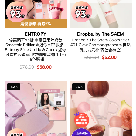
用優惠劵 再減5%
ENTROPY
Dropbe. by The SAEM
優惠碼再95折!🍓夏日果汁奶昔
Dropbe X The Saem Colors Stick
Smoothie Edition🍓迷你MP3胭脂~
#01 Glow Champagnebeam 自然
Entropy Slide Up Lip & Cheek 迷你
提亮高光棒(杏色香檳色)
滑蓋式唇頰兩用軟霧胭脂霜(L1-L6)
價
Original
Current
$
68.00
$
52.00
– 6色選擇
錢：
price
price
was:
is:
價
Original
Current
$
78.00
$
58.00
$68.00.
$52.00.
錢：
price
price
was:
is:
$78.00.
$58.00.
-42%
-36%