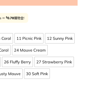
$
ts ＝
0.78
購物金!
 Coral
11 Picnic Pink
12 Sunny Pink
Coral
24 Mauve Cream
26 Fluffy Berry
27 Strawberry Pink
usty Mauve
30 Soft Pink