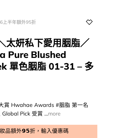
026上半年額外95折
!＼太妍私下愛用胭脂／
a Pure Blushed
eek 單色胭脂 01-31 – 多
urrent
rice
賞 Hwahae Awards #胭脂 第一名
:
Global Pick 受賞 ...
more
39.00.
品額外𝟵𝟱折，輸入優惠碼