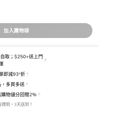
🏆化解 peripera Pure Blushed Sunshine Cheek 
加入購物袋
櫃自取；$250+送上門
運
單即減93
折
*
品，多買多送
檻購物儲分回贈2%
有標明，3天送到！