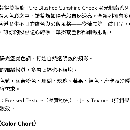
 皇牌得奬胭脂 Pure Blushed Sunshine Cheek 陽光胭
融入色彩之中，讓雙頰如陽光般自然透亮。全系列擁有多
香港女生不同的膚色與彩妝風格——從清晨第一縷日光，
，讓你的妝容隨心轉換，單擦或疊擦都細緻服貼。
陽光靈感色調，打造自然透明感的頰彩。
的細緻粉質，多層疊擦也不結塊。
色號，涵蓋粉色、珊瑚、玫瑰、莓果、裸色、摩卡及冷
容需求。
Pressed Texture（壓實粉質），Jelly Texture（
妝效。
lor Chart）