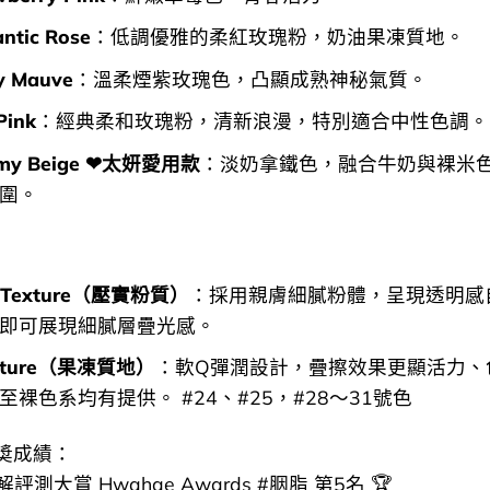
ntic Rose
：低調優雅的柔紅玫瑰粉，奶油果凍質地。
y Mauve
：溫柔煙紫玫瑰色，凸顯成熟神秘氣質。
Pink
：經典柔和玫瑰粉，清新浪漫，特別適合中性色調。
amy Beige ❤︎太妍愛用款
：淡奶拿鐵色，融合牛奶與裸米
圍。
d Texture（壓實粉質）
：採用親膚細膩粉體，呈現透明感
即可展現細膩層疊光感。
Texture（果凍質地）
：軟Q彈潤設計，疊擦效果更顯活力、
至裸色系均有提供。 #24、#25，#28～31號色
奬成績：
化解評測大賞 Hwahae Awards #胭脂 第5名 🏆