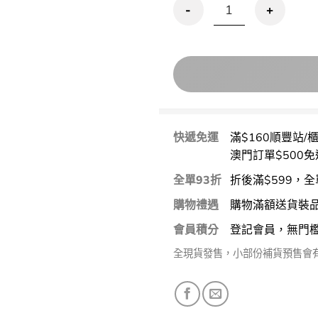
優惠碼再95折!＼太妍私下愛用胭脂／
快遞免運
滿$160順豐站/
澳門訂單$500免
全單93折
折後滿$599，全
購物禮遇
購物滿額送貨裝
會員積分
登記會員，無門
全現貨發售，小部份補貨預售會