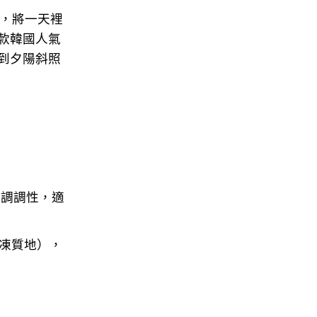
脂系列，將一天裡
款韓國人氣
到夕陽斜照
暖調調性，適
彈潤果凍質地），