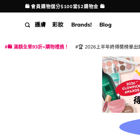
Skip
🛍️ 會員購物儲分$100當$2購物金 🛍️
配送港澳
to
content
護膚
彩妝
Brands!
Blog
🛍️ 滿額全單93折+購物禮遇！
🏆 2026上半年終得奬榜單出
|
|
|
|
|
|
|
|
|
|
|
|
|
|