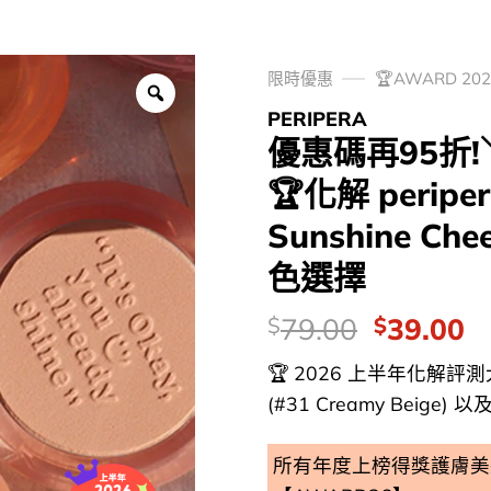
限時優惠
🏆AWARD 2
PERIPERA
優惠碼再95折
🏆化解 periper
Sunshine Ch
色選擇
價
Original
C
79.00
39.00
$
$
錢：
price
p
🏆 2026 上半年化解評測大
was:
is
(#31 Creamy Beige) 以及 
$79.00.
$
所有年度上榜得獎護膚美妝