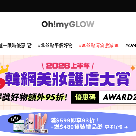
爐＋限時優惠 🏆
🤑盤點平價好物
💲盤點清倉激減!💲
𝙊
滿$599即享93折！
+送$480貨裝禮品🎁
更多詳情 ➜