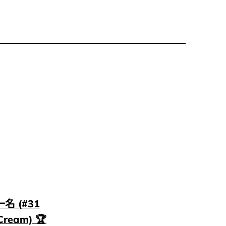
名 (#31
Cream) 🏆