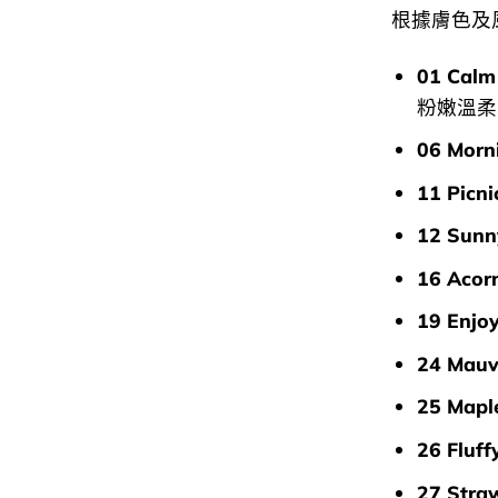
根據膚色及
01 Calm
粉嫩溫柔
06 Morn
11 Picni
12 Sunn
16 Acor
19 Enjoy
24 Mauv
25 Mapl
26 Fluff
27 Stra