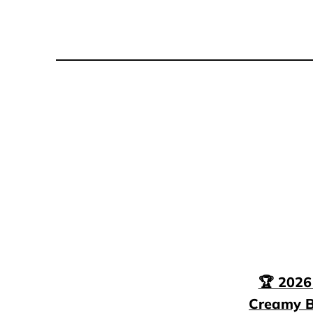
🏆 20
Creamy B