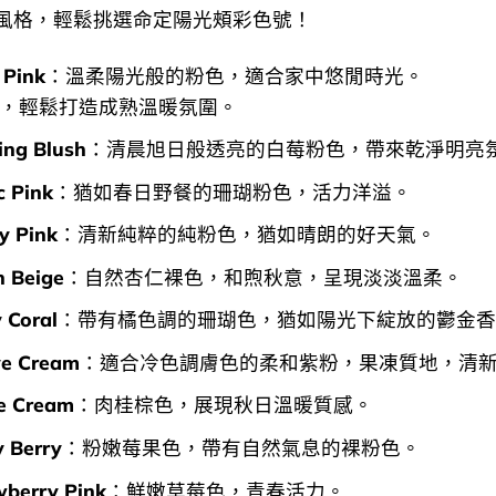
風格，輕鬆挑選命定陽光頰彩色號！
 Pink
：溫柔陽光般的粉色，適合家中悠閒時光。
，輕鬆打造成熟溫暖氛圍。
ing Blush
：清晨旭日般透亮的白莓粉色，帶來乾淨明亮
c Pink
：猶如春日野餐的珊瑚粉色，活力洋溢。
y Pink
：清新純粹的純粉色，猶如晴朗的好天氣。
n Beige
：自然杏仁裸色，和煦秋意，呈現淡淡溫柔。
 Coral
：帶有橘色調的珊瑚色，猶如陽光下綻放的鬱金香
e Cream
：適合冷色調膚色的柔和紫粉，果凍質地，清
e Cream
：肉桂棕色，展現秋日溫暖質感。
y Berry
：粉嫩莓果色，帶有自然氣息的裸粉色。
wberry Pink
：鮮嫩草莓色，青春活力。