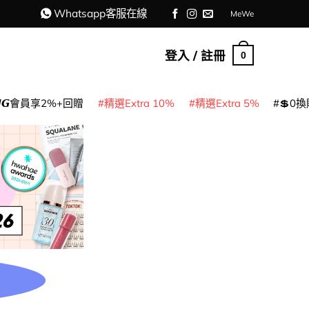
Whatsapp客服在線
MeWe
登入 / 註冊
0
𝙈𝙂會員享2%+回贈
精選Extra 10%
精選Extra 5%
💲0