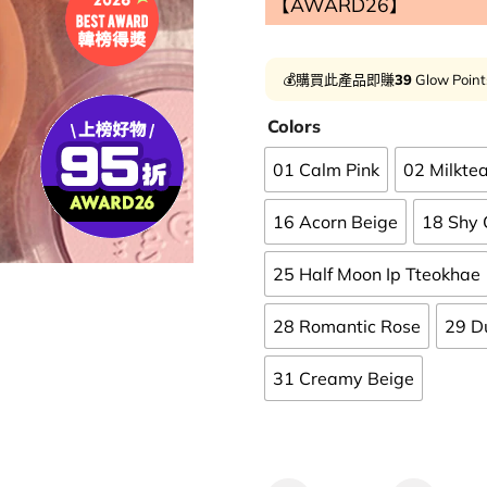
【AWARD26】
💰購買此產品即賺
39
Glow Poin
Colors
01 Calm Pink
02 Milktea
16 Acorn Beige
18 Shy 
25 Half Moon Ip Tteokhae
28 Romantic Rose
29 D
31 Creamy Beige