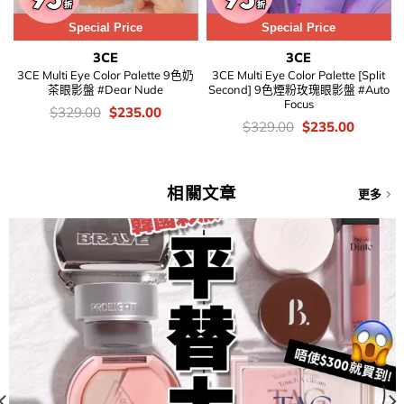
Special Price
Special Price
3CE
3CE
3CE Multi Eye Color Palette 9色奶
3CE Multi Eye Color Palette [Split
茶眼影盤 #Dear Nude
Second] 9色煙粉玫瑰眼影盤 #Auto
Focus
價
Original
Current
$
329.00
$
235.00
錢：
price
price
價
Original
Current
$
329.00
$
235.00
was:
is:
錢：
price
price
$329.00.
$235.00.
was:
is:
$329.00.
$235.00
相關文章
更多