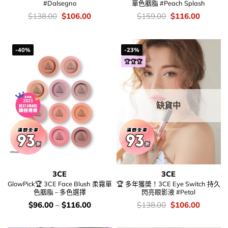
#Dalsegno
單色胭脂 #Peach Splash
價
Original
Current
價
Original
Current
$
138.00
$
106.00
$
159.00
$
116.00
錢：
price
price
錢：
price
price
was:
is:
was:
is:
$138.00.
$106.00.
$159.00.
$116.00
-40%
-23%
🏆🏆🏆
缺貨中
3CE
3CE
GlowPick🏆 3CE Face Blush 柔霧單
🏆 多年獲奬！3CE Eye Switch 持久
色胭脂 – 多色選擇
閃亮眼影液 #Petal
價
價
Original
Current
$
96.00
–
$
116.00
$
138.00
$
106.00
錢：
錢：
price
price
was:
is:
$138.00.
$106.00