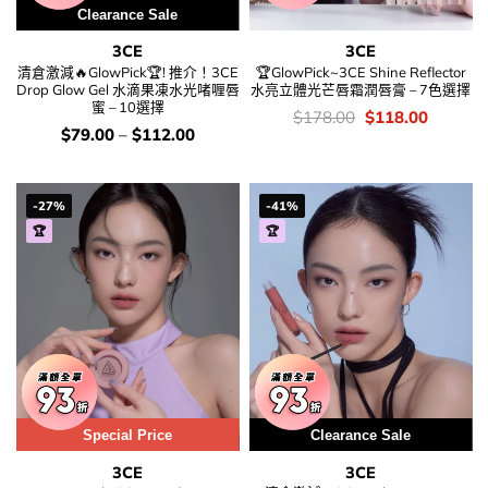
Clearance Sale
3CE
3CE
清倉激減🔥GlowPick🏆! 推介！3CE
🏆GlowPick~3CE Shine Reflector
Drop Glow Gel 水滴果凍水光啫喱唇
水亮立體光芒唇霜潤唇膏 – 7色選擇
蜜 – 10選擇
價
Original
Current
$
178.00
$
118.00
錢：
price
price
價
$
79.00
–
$
112.00
was:
is:
錢：
$178.00.
$118.00
-27%
-41%
🏆
🏆
Special Price
Clearance Sale
3CE
3CE