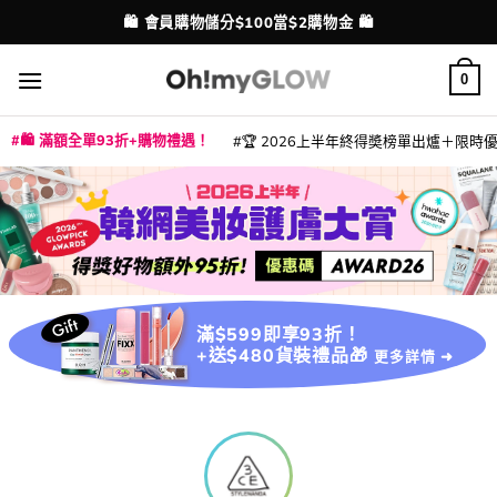
Skip
💳 支援消費券、FPS、八達通、PAYME、信用卡付款
配送港澳
to
content
0
🛍️ 滿額全單93折+購物禮遇！
🏆 2026上半年終得奬榜單出爐＋限時優惠
|
|
|
|
|
|
|
|
|
|
|
|
|
|
滿$599即享93折！
+送$480貨裝禮品🎁
更多詳情 ➜