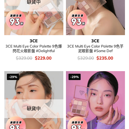
缺貨中
3CE
3CE
3CE Multi Eye Color Palette 9色爆
3CE Multi Eye Color Palette 9色芋
閃花火眼影盤 #Delightful
泥眼影盤 #Some Def
價
Original
Current
價
Original
Current
$
329.00
$
229.00
$
329.00
$
235.00
錢：
price
price
錢：
price
price
was:
is:
was:
is:
$329.00.
$229.00.
$329.00.
$235.00
-29%
-29%
缺貨中