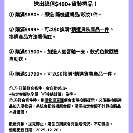
送出總值$480+貨裝禮品！
① 購滿$680^，即送 隨機護膚品/彩妝1件。
② 購滿$999^，可以$0換購*
精選貨裝產品一件
。
換購產品方法看備註。
③ 購滿$1500^，加送人氣唇釉一支，款式色款隨機
自動送。
④ 購滿$1799^，可以$0換購*
精選貨裝產品
一件。
①,③ 訂單符合條件，會自動送出♥
^指定金額以全單「折後總計價」為準。
②,④符合條件時，到
購物車頁面
便會出現換購提示，必須將換購產
品加入購物袋，系統會扣減相應金額。購滿指定金額不計算換購品
本身價值。
數量有數，送完即止。贈品日期或會有偏短情況，不切退換。
優惠更新日期：2025-12-20。