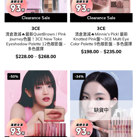
Clearance Sale
Clearance Sale
3CE
3CE
清倉激減🔥最新QuietBrown / Pink
清倉激減🔥Minnie’s Pick! 最新
Journey色盤！3CE New Take
Knotted Pink盤～3CE Multi Eye
Eyeshadow Palette 12色眼影盤 –
Color Palette 9色眼影盤 – 多色選擇
多色選擇
價
$
198.00
–
$
235.00
錢：
價
$
228.00
–
$
268.00
錢：
-50%
-34%
缺貨中