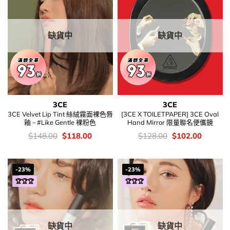
缺貨中
缺貨中
3CE
3CE
3CE Velvet Lip Tint 絲絨霧面裸色唇
[3CE X TOILETPAPER] 3CE Oval
釉 – #Like Gentle 裸粉色
Hand Mirror 限量聯名便儶鏡
價
Original
Current
價
Original
Current
$
148.00
$
118.00
$
128.00
$
102.00
錢：
price
price
錢：
price
price
was:
is:
was:
is:
$148.00.
$118.00.
$128.00.
$102.00
-23%
-23%
🏆🏆🏆
🏆🏆🏆
缺貨中
缺貨中