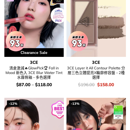
Clearance Sale
3CE
3CE
清倉激減🔥GlowPick🏆 Fall in
3CE Layer it All Contour Palette 分
Mood 新色入 3CE Blur Water Tint
層三色立體提亮X輪廓修容盤 – 2種
水霧唇釉 – 多色選擇
選擇
價
價
Original
Current
$
87.00
–
$
118.00
$
196.00
$
158.00
錢：
錢：
price
price
was:
is:
$196.00.
$158.00
-12%
-13%