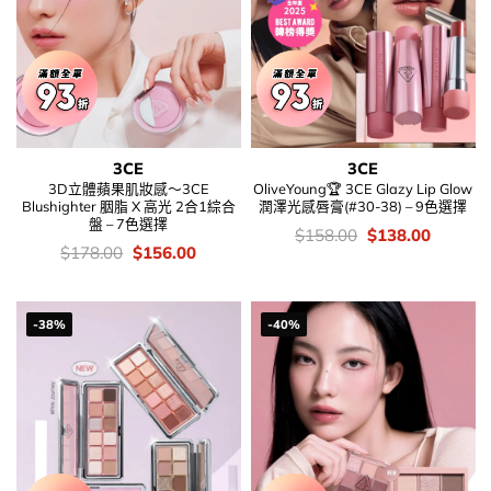
3CE
3CE
3D立體蘋果肌妝感～3CE
OliveYoung🏆 3CE Glazy Lip Glow
Blushighter 胭脂 X 高光 2合1綜合
潤澤光感唇膏(#30-38) – 9色選擇
盤 – 7色選擇
價
Original
Current
$
158.00
$
138.00
錢：
price
price
價
Original
Current
$
178.00
$
156.00
was:
is:
錢：
price
price
$158.00.
$138.00
was:
is:
$178.00.
$156.00.
-38%
-40%