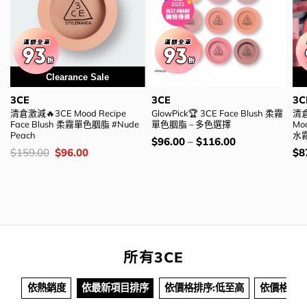
Clearance Sale
Special Price
3CE
3CE
3C
清倉激減🔥3CE Mood Recipe
GlowPick🏆 3CE Face Blush 柔霧
清倉
Face Blush 柔霧單色胭脂 #Nude
單色胭脂 – 多色選擇
Moo
Peach
水霧
價
$
96.00
–
$
116.00
錢：
價
Original
Current
價
$
159.00
$
96.00
$
8
錢：
price
price
錢
was:
is:
$159.00.
$96.00.
所有3CE
依熱銷度
依最新項目排序
依價格排序:低至高
依價格排序