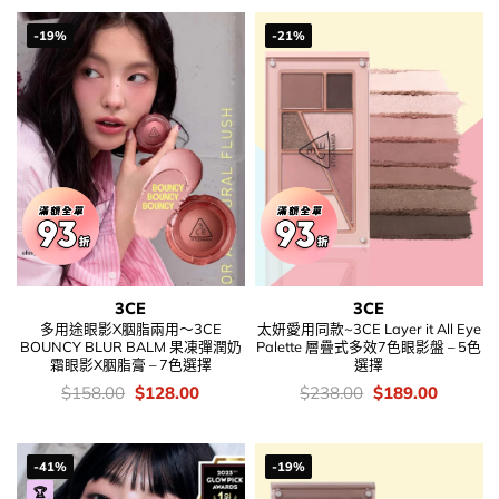
-19%
-21%
3CE
3CE
多用途眼影X胭脂兩用～3CE
太妍愛用同款~3CE Layer it All Eye
BOUNCY BLUR BALM 果凍彈潤奶
Palette 層疊式多效7色眼影盤 – 5色
霜眼影X胭脂膏 – 7色選擇
選擇
價
Original
Current
價
Original
Current
$
158.00
$
128.00
$
238.00
$
189.00
錢：
price
price
錢：
price
price
was:
is:
was:
is:
$158.00.
$128.00.
$238.00.
$189.00
-41%
-19%
🏆