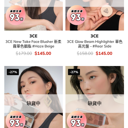
3CE
3CE
3CE New Take Face Blusher 新柔
3CE Glow Beam Highlighter 單色
霧單色胭脂 #Haze Beige
高光盤 – #Rear Side
價
Original
Current
價
Original
Current
$
179.00
$
145.00
$
158.00
$
145.00
錢：
price
price
錢：
price
price
was:
is:
was:
is:
$179.00.
$145.00.
$158.00.
$145.00
-27%
-27%
缺貨中
缺貨中