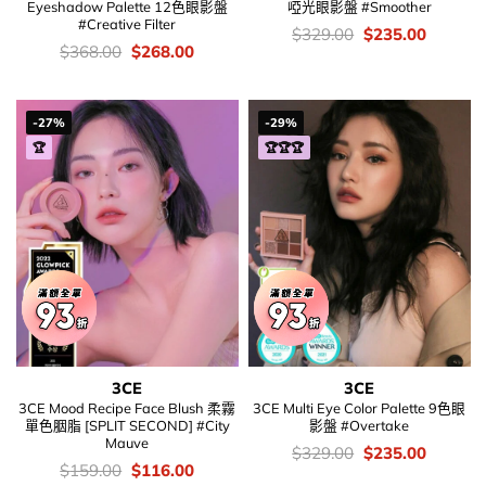
Eyeshadow Palette 12色眼影盤
啞光眼影盤 #Smoother
#Creative Filter
價
Original
Current
$
329.00
$
235.00
錢：
price
price
價
Original
Current
$
368.00
$
268.00
was:
is:
錢：
price
price
$329.00.
$235.00
was:
is:
$368.00.
$268.00.
-27%
-29%
🏆
🏆🏆🏆
3CE
3CE
3CE Mood Recipe Face Blush 柔霧
3CE Multi Eye Color Palette 9色眼
單色胭脂 [SPLIT SECOND] #City
影盤 #Overtake
Mauve
價
Original
Current
$
329.00
$
235.00
錢：
price
price
價
Original
Current
$
159.00
$
116.00
was:
is:
錢：
price
price