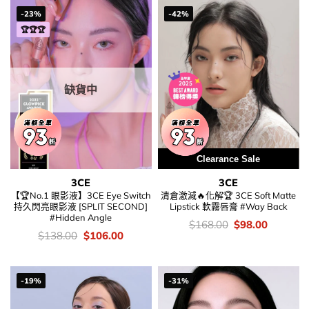
-23%
-42%
🏆🏆🏆
缺貨中
Clearance Sale
3CE
3CE
【🏆No.1 眼影液】3CE Eye Switch
清倉激減🔥化解🏆 3CE Soft Matte
持久閃亮眼影液 [SPLIT SECOND]
Lipstick 軟霧唇膏 #Way Back
#Hidden Angle
價
Original
Current
$
168.00
$
98.00
錢：
price
price
價
Original
Current
$
138.00
$
106.00
was:
is:
錢：
price
price
$168.00.
$98.00.
was:
is:
$138.00.
$106.00.
-19%
-31%