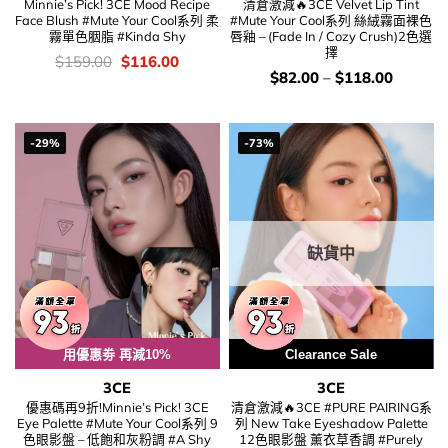
Minnie’s Pick! 3CE Mood Recipe
清倉激減🔥3CE Velvet Lip Tint
Face Blush #Mute Your Cool系列 柔
#Mute Your Cool系列 絲絨霧面裸色
霧單色胭脂 #Kinda Shy
唇釉 – (Fade In / Cozy Crush)2色選
擇
價
Original
Current
$
159.00
$
116.00
錢：
price
price
價
$
82.00
–
$
118.00
was:
is:
錢：
$159.00.
$116.00.
-29%
-73%
缺貨中
用優惠劵 再減10%
Clearance Sale
3CE
3CE
優惠碼再9折!Minnie’s Pick! 3CE
清倉激減🔥3CE #PURE PAIRING系
Eye Palette #Mute Your Cool系列 9
列 New Take Eyeshadow Palette
色眼影盤 – 低飽和灰粉調 #A Shy
12色眼影盤 薰衣草香調 #Purely