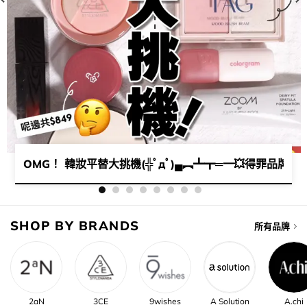
穿搭配色🤎 ​​2023 SS 必須擁有🤩​
OMG！ 韓妝平替大挑機(╬ﾟдﾟ)▄︻┻┳═一​💥​得罪品牌系列🤫​
SHOP BY BRANDS
所有品牌
2aN
3CE
9wishes
A Solution
A.chi