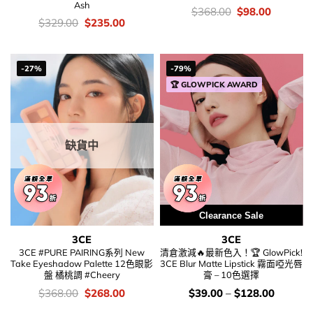
Ash
價
Original
Current
$
368.00
$
98.00
錢：
price
price
價
Original
Current
$
329.00
$
235.00
was:
is:
錢：
price
price
$368.00.
$98.00.
was:
is:
$329.00.
$235.00.
-27%
-79%
🏆 GLOWPICK AWARD
缺貨中
Clearance Sale
3CE
3CE
3CE #PURE PAIRING系列 New
清倉激減🔥最新色入！🏆 GlowPick!
Take Eyeshadow Palette 12色眼影
3CE Blur Matte Lipstick 霧面啞光唇
盤 橘桃調 #Cheery
膏 – 10色選擇
價
Original
Current
價
$
368.00
$
268.00
$
39.00
–
$
128.00
錢：
price
price
錢：