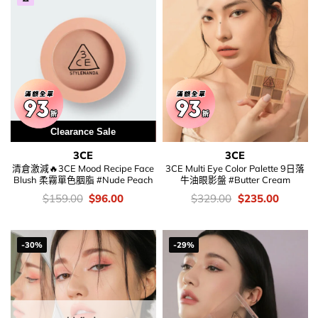
Clearance Sale
Special Price
3CE
3CE
清倉激減🔥3CE Mood Recipe Face
3CE Multi Eye Color Palette 9日落
Blush 柔霧單色胭脂 #Nude Peach
牛油眼影盤 #Butter Cream
價
Original
Current
價
Original
Current
$
159.00
$
96.00
$
329.00
$
235.00
錢：
price
price
錢：
price
price
was:
is:
was:
is:
$159.00.
$96.00.
$329.00.
$235.00
-30%
-29%