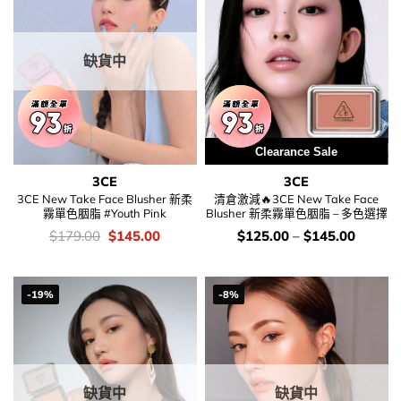
缺貨中
Clearance Sale
3CE
3CE
3CE New Take Face Blusher 新柔
清倉激減🔥3CE New Take Face
霧單色胭脂 #Youth Pink
Blusher 新柔霧單色胭脂 – 多色選擇
價
Original
Current
價
$
179.00
$
145.00
$
125.00
–
$
145.00
錢：
price
price
錢：
was:
is:
$179.00.
$145.00.
-19%
-8%
缺貨中
缺貨中