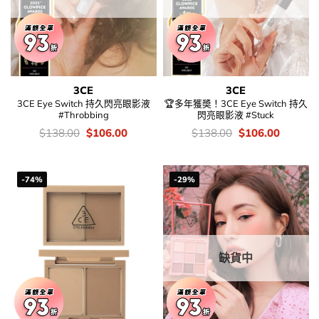
3CE
3CE
3CE Eye Switch 持久閃亮眼影液
🏆多年獲奬！3CE Eye Switch 持久
#Throbbing
閃亮眼影液 #Stuck
價
Original
Current
價
Original
Current
$
138.00
$
106.00
$
138.00
$
106.00
錢：
price
price
錢：
price
price
was:
is:
was:
is:
$138.00.
$106.00.
$138.00.
$106.00
-74%
-29%
缺貨中