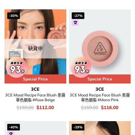
$329.00.
$235.00
was:
is:
$159.00.
$116.00.
-30%
-27%
🏆
缺貨中
Special Price
Special Price
3CE
3CE
3CE Mood Recipe Face Blush 柔霧
3CE Mood Recipe Face Blush 柔霧
單色胭脂 #Rose Beige
單色胭脂 #Mono Pink
價
Original
Current
價
Original
Current
$
159.00
$
112.00
$
159.00
$
116.00
錢：
price
price
錢：
price
price
was:
is:
was:
is:
$159.00.
$112.00.
$159.00.
$116.00
-40%
-29%
🏆