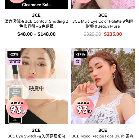
Clearance Sale
3CE
3CE
清倉激減🔥3CE Contour Shading 2
3CE Multi Eye Color Palette 9色眼
色修容盤 – 2色選擇
影盤 #Beach Muse
價
價
Original
Current
$
48.00
–
$
148.00
$
329.00
$
235.00
錢：
錢：
price
price
was:
is:
$329.00.
$235.00
-23%
-27%
🏆🏆🏆
🏆
缺貨中
3CE
3CE
3CE Eye Switch 持久閃亮眼影液
3CE Mood Recipe Face Blush 柔霧