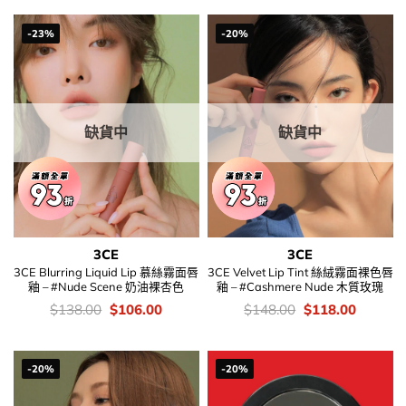
was:
is:
$368.00.
$268.00.
-23%
-20%
缺貨中
缺貨中
3CE
3CE
3CE Blurring Liquid Lip 慕絲霧面唇
3CE Velvet Lip Tint 絲絨霧面裸色唇
釉 – #Nude Scene 奶油裸杏色
釉 – #Cashmere Nude 木質玫瑰
價
Original
Current
價
Original
Current
$
138.00
$
106.00
$
148.00
$
118.00
錢：
price
price
錢：
price
price
was:
is:
was:
is:
$138.00.
$106.00.
$148.00.
$118.00
-20%
-20%