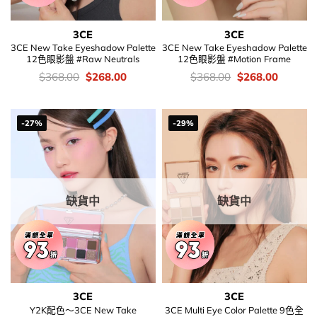
3CE
3CE
3CE New Take Eyeshadow Palette
3CE New Take Eyeshadow Palette
12色眼影盤 #Raw Neutrals
12色眼影盤 #Motion Frame
價
Original
Current
價
Original
Current
$
368.00
$
268.00
$
368.00
$
268.00
錢：
price
price
錢：
price
price
was:
is:
was:
is:
$368.00.
$268.00.
$368.00.
$268.00
-27%
-29%
缺貨中
缺貨中
3CE
3CE
Y2K配色～3CE New Take
3CE Multi Eye Color Palette 9色全