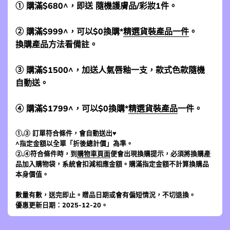
① 購滿$680^，即送 隨機護膚品/彩妝1件。
② 購滿$999^，可以$0換購*
精選貨裝產品一件
。
換購產品方法看備註。
③ 購滿$1500^，加送人氣唇釉一支，款式色款隨機
自動送。
④ 購滿$1799^，可以$0換購*
精選貨裝產品
一件。
①,③ 訂單符合條件，會自動送出♥
^指定金額以全單「折後總計價」為準。
②,④符合條件時，到
購物車頁面
便會出現換購提示，必須將換購產
品加入購物袋，系統會扣減相應金額。購滿指定金額不計算換購品
本身價值。
數量有數，送完即止。贈品日期或會有偏短情況，不切退換。
優惠更新日期：2025-12-20。