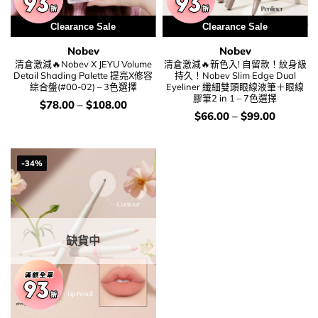
Clearance Sale
Clearance Sale
Nobev
Nobev
清倉激減🔥Nobev X JEYU Volume
清倉激減🔥新色入! 自留款！紋身級
Detail Shading Palette 提亮X修容
持久！Nobev Slim Edge Dual
綜合盤(#00-02) – 3色選擇
Eyeliner 纖細雙頭眼線液筆＋眼線
膠筆2 in 1 – 7色選擇
價
$
78.00
–
$
108.00
錢：
價
$
66.00
–
$
99.00
錢：
-34%
缺貨中