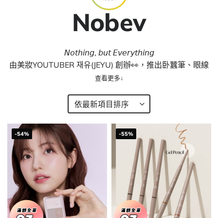
Nobev
𝘕𝘰𝘵𝘩𝘪𝘯𝘨, 𝘣𝘶𝘵 𝘌𝘷𝘦𝘳𝘺𝘵𝘩𝘪𝘯𝘨
由美妝YOUTUBER 재유(JEYU) 創辦👀，推出卧蠶筆、眼線
筆、唇筆等，全部皆為雙頭設計，一筆多用搞掂全妝🖌️👌🏻​​
！
-54%
-55%