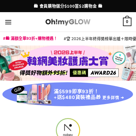
Skip
🛍️ 會員購物儲分$100當$2購物金 🛍️
配送港澳
to
content
0
🛍️ 滿額全單93折+購物禮遇！
🏆 2026上半年終得奬榜單出爐＋限時優惠
|
|
|
|
|
|
|
|
|
|
|
|
|
|
滿$599即享93折！
+送$480貨裝禮品🎁
更多詳情 ➜