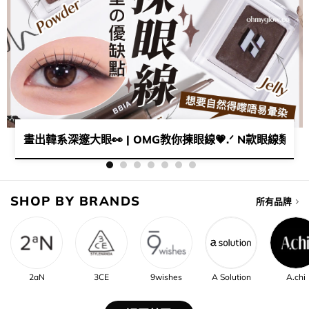
 READY入坑😈？ ​
畫出韓系深邃大眼👀 | ​OMG教你揀眼線💗.ᐟ N款眼線類型🖊
SHOP BY BRANDS
所有品牌
2aN
3CE
9wishes
A Solution
A.chi