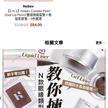
Nobev
【2 In 1】Nobev Contour Point
Dual Lip Pencil 雙頭唇線膏筆＋唇
陰影膠筆 – 3色選擇
價
Original
Current
$
128.00
$
84.00
錢：
price
price
was:
is:
$128.00.
$84.00.
相關文章
更多