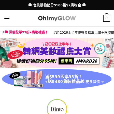
Skip
🛍️ 會員購物儲分$100當$2購物金 🛍️
配送港澳
to
content
0
🛍️ 滿額全單93折+購物禮遇！
🏆 2026上半年終得奬榜單出爐＋限時優惠
|
|
|
|
|
|
|
|
|
|
|
|
|
|
滿$599即享93折！
+送$480貨裝禮品🎁
更多詳情 ➜