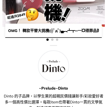
 唇彩💄​/ 底妝​好物💛！實物全部勁可愛超心動(❛◡❛✿)♡
OMG！ 韓妝平替大挑機(╬ﾟдﾟ)▄︻┻┳═一​💥​得罪品牌系列🤫​
~Prelude~Dinto
Dinto 的子品牌，以學生黨的超親民價錢讓新手/彩妝愛好者
多一個高性價比選擇。每款item也帶著Dinto一貫的文學氣