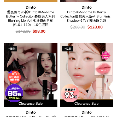
Dinto
Dinto
優惠碼再95折!Dinto #Madame
Dinto #Madame Butterfly
Butterfly Colleciton蝴蝶夫人系列
Colleciton蝴蝶夫人系列 Blur Finish
Blurring Lip Veil 柔滑霧面唇釉
Shadow 6色全霧面眼影盤
(#101-110) – 10色選擇
價
Original
Current
$
208.00
$
128.00
錢：
price
price
價
Original
Current
$
148.00
$
98.00
was:
is:
錢：
price
price
$208.00.
$128.00
was:
is:
$148.00.
$98.00.
-48%
-41%
Clearance Sale
用優惠劵 再減5%
Clearance Sale
Dinto
Dinto