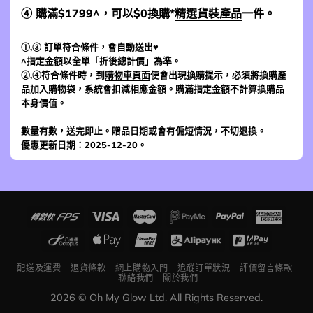
④ 購滿$1799^，可以$0換購*
精選貨裝產品
一件。
①,③ 訂單符合條件，會自動送出♥
^指定金額以全單「折後總計價」為準。
②,④符合條件時，到
購物車頁面
便會出現換購提示，必須將換購產
品加入購物袋，系統會扣減相應金額。購滿指定金額不計算換購品
本身價值。
數量有數，送完即止。贈品日期或會有偏短情況，不切退換。
優惠更新日期：2025-12-20。
配送及運費
退貨條款
網上購物入門
追蹤訂單狀況
評價留言條款
聯絡我們
關於我們
2026 © Oh My Glow Ltd. All Rights Reserved.