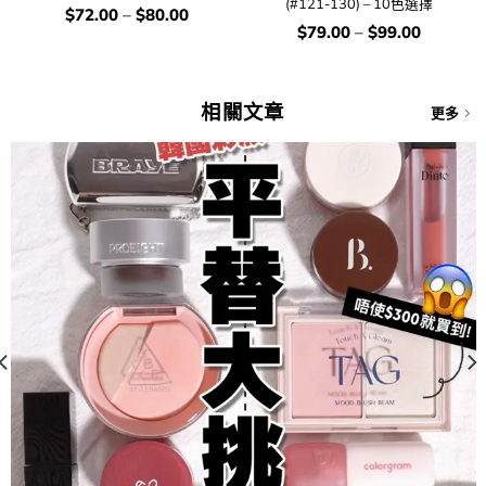
(#121-130) – 10色選擇
價
$
72.00
–
$
80.00
錢：
價
$
79.00
–
$
99.00
錢：
相關文章
更多