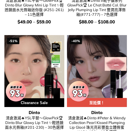
清倉激減🔥YSL平替～GlowPick🏆
清倉激減🔥Dinto #靴子貓系列
Dinto Blur Glowy Mini Lip Tint ✨輕
GlowPick🏆 Le Chat Botté Col. Blur
透鏡面水光唇釉迷你版 (#251-261)
Jelly Plumping Lip Tint 豐潤亮澤唇
– 11色選擇
釉(#771-777) – 7色選擇
價
價
$
49.00
–
$
59.00
$
88.00
–
$
108.00
錢：
錢：
-51%
-40%
Clearance Sale
Clearance Sale
至抵價！
Dinto
Dinto
清倉激減🔥YSL平替～GlowPick🏆
清倉激減🔥Dinto #Peter & Wendy
Dinto Blur Glowy Lip Tint ✨輕透鏡
Collection Pearl Kissed Plumping
面水光唇釉(#201-230) – 30色選擇
Lip Glacé 珠光亮彩豐盈立體唇蜜