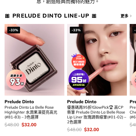
息，創造經典而獨特的魅力。
🎀 PRELUDE DINTO LINE-UP 🎀
更多
-33%
-33%
Prelude Dinto
Prelude Dinto
Pr
Prelude Dinto La Belle Rose
優惠碼再95折!GlowPick🏆 高CP
Pre
Highlighter 水潤果凍提亮高光
唇筆 Prelude Dinto La Belle Rose
C
(#81-83) – 3色選擇
Lip Liner 玫瑰調唇線筆(#01-02) –
(#
2色選擇
價
Original
Current
價
$
48.00
$
32.00
$
4
錢：
price
price
錢
價
Original
Current
$
48.00
$
32.00
was:
is:
錢：
price
price