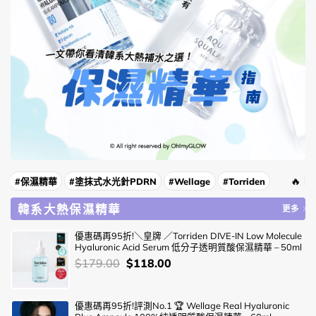
🔥
🔥
#保濕精華
#塗抹式水光針PDRN
#Wellage
#Torriden
韓系大熱保濕精華
更多
優惠碼再95折!＼皇牌 ／Torriden DIVE-IN Low Molecule
Hyaluronic Acid Serum 低分子透明質酸保濕精華 – 50ml
價
Original
Current
$
179.00
$
118.00
錢：
price
price
was:
is:
優惠碼再95折!評測No.1 🏆 Wellage Real Hyaluronic
$179.00.
$118.00.