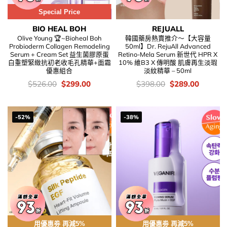
Special Price
BIO HEAL BOH
REJUALL
Olive Young 🏆~Bioheal Boh
韓國藥房熱賣推介～【大容量
Probioderm Collagen Remodeling
50ml】Dr. RejuAll Advanced
Serum + Cream Set 益生菌膠原蛋
Retino-Mela Serum 新世代 HPR X
白重塑緊緻抗初老收毛孔精華+面霜
10% 維B3 X 傳明酸 肌膚再生淡瑕
優惠組合
淡紋精華 – 50ml
價
Original
Current
價
Original
Current
$
526.00
$
299.00
$
398.00
$
289.00
錢：
price
price
錢：
price
price
was:
is:
was:
is:
$526.00.
$299.00.
$398.00.
$289.00
-52%
-38%
用優惠劵 再減5%
用優惠劵 再減5%