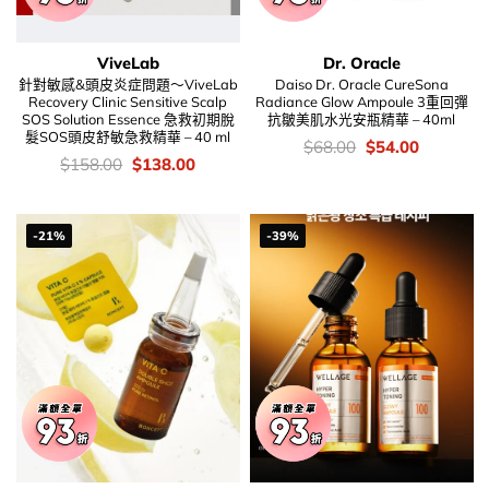
ViveLab
Dr. Oracle
針對敏感&頭皮炎症問題～ViveLab
Daiso Dr. Oracle CureSona
Recovery Clinic Sensitive Scalp
Radiance Glow Ampoule 3重回彈
SOS Solution Essence 急救初期脫
抗皺美肌水光安瓶精華 – 40ml
髮SOS頭皮舒敏急救精華 – 40 ml
價
Original
Current
$
68.00
$
54.00
錢：
price
price
價
Original
Current
$
158.00
$
138.00
was:
is:
錢：
price
price
$68.00.
$54.00.
was:
is:
$158.00.
$138.00.
-21%
-39%