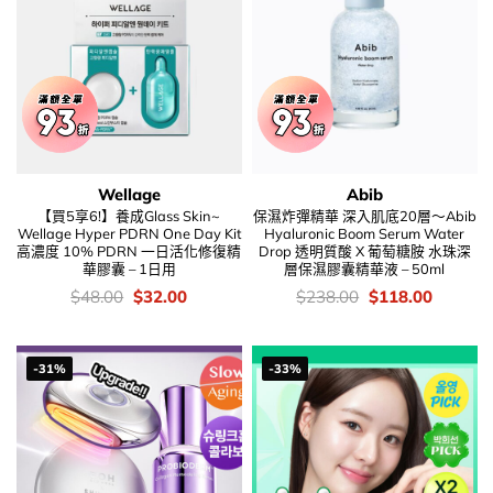
Wellage
Abib
【買5享6!】養成Glass Skin~
保濕炸彈精華 深入肌底20層～Abib
Wellage Hyper PDRN One Day Kit
Hyaluronic Boom Serum Water
高濃度 10% PDRN 一日活化修復精
Drop 透明質酸 X 葡萄糖胺 水珠深
華膠囊 – 1日用
層保濕膠囊精華液 – 50ml
價
Original
Current
價
Original
Current
$
48.00
$
32.00
$
238.00
$
118.00
錢：
price
price
錢：
price
price
was:
is:
was:
is:
$48.00.
$32.00.
$238.00.
$118.00
-31%
-33%