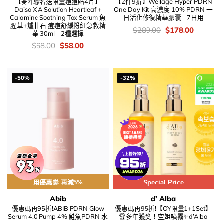
【꽃카聯名送限量痘痘貼4片】
【2件9折】Wellage Hyper PDRN
Daiso X A Solution Heartleaf +
One Day Kit 高濃度 10% PDRN 一
Calamine Soothing Tox Serum 魚
日活化修復精華膠囊 – 7日用
腥草+爐甘石 痘痘舒緩粉紅急救精
價
Original
Current
$
289.00
$
178.00
華 30ml – 2種選擇
錢：
price
price
was:
is:
價
Original
Current
$
68.00
$
58.00
$289.00.
$178.00
錢：
price
price
was:
is:
$68.00.
$58.00.
-50%
-32%
用優惠劵 再減5%
Special Price
Abib
d' Alba
優惠碼再95折!ABIB PDRN Glow
優惠碼再95折!【OY限量1+1Set】
Serum 4.0 Pump 4% 鮭魚PDRN 水
🏆多年獲奬！空姐噴霧✨d’Alba