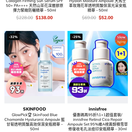
Collagen Firming Sun Serum SPF
Hyalon Moisture Ampoule 大馬士
50+ PA++++ 天然山茶花深層膠原
革玫瑰花萃透明質酸保濕光采安瓶
彈力緊緻防曬精華 – 50ml
精華 – 50ml
價
Original
Current
價
Original
Current
$
228.00
$
138.00
$
69.00
$
52.00
錢：
price
price
錢：
price
price
was:
is:
was:
is:
$228.00.
$138.00.
$69.00.
$52.00.
-32%
-25%
SKINFOOD
innisfree
GlowPick🏆 SkinFood Blue
優惠碼再95折!\1+1超值套裝/
Chamomile Hyaluronic Ampoule 藍
innisfree Retinol Cica Repair
甘菊透明質酸高效保濕安瓶精華 –
Ampoule Set 95%維A視黃醇積雪草
50ml
修復收毛孔淡痘印安瓶精華 – 30ml