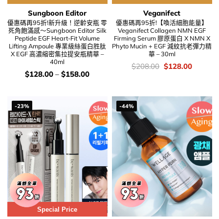
Sungboon Editor
Veganifect
優惠碼再95折!新升級！逆齡安瓶 零
優惠碼再95折!【喚活細胞能量】
死角飽滿感～Sungboon Editor Silk
Veganifect Collagen NMN EGF
Peptide EGF Heart-Fit Volume
Firming Serum 膠原蛋白 X NMN X
Lifting Ampoule 專業級絲蛋白胜肽
Phyto Mucin + EGF 減紋抗老彈力精
X EGF 高濃縮密集拉提安瓶精華 –
華 – 30ml
40ml
價
Original
Current
$
208.00
$
128.00
錢：
price
price
價
$
128.00
–
$
158.00
was:
is:
錢：
$208.00.
$128.00
-23%
-44%
Special Price