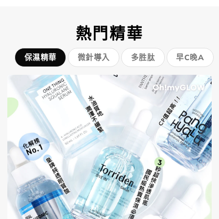
熱門精華
保濕精華
微針導入
多胜肽
早C晚A