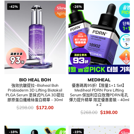
$68.00.
$58.00.
-42%
-26%
BIO HEAL BOH
MEDIHEAL
強效抗皺提拉~Bioheal Boh
優惠碼再95折!【限量1+1 Set】
Probioderm 3D Lifting Biotoksil
Mediheal PDRN Pore Lifting
PLGA Serum 塗抹式PLGA 3D提拉
Serum 保加利亞白玫瑰PDRN毛孔
膠原蛋白纖維絲蛋白精華 – 30ml
彈力提升精華 限定優惠套裝 – 40ml
x 2
價
Original
Current
$
298.00
$
172.00
錢：
price
price
價
Original
Current
$
268.00
$
198.00
was:
is:
錢：
price
price
$298.00.
$172.00.
was:
is:
$268.00.
$198.00
-18%
-19%