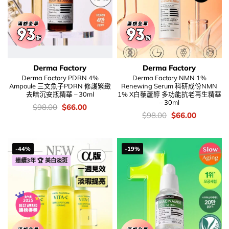
Derma Factory
Derma Factory
Derma Factory PDRN 4%
Derma Factory NMN 1%
Ampoule 三文魚子PDRN 修護緊緻
Renewing Serum 科研成份NMN
去暗沉安瓶精華 – 30ml
1% X白藜蘆醇 多功能抗老再生精華
– 30ml
價
Original
Current
$
98.00
$
66.00
錢：
price
price
價
Original
Current
$
98.00
$
66.00
was:
is:
錢：
price
price
$98.00.
$66.00.
was:
is:
$98.00.
$66.00.
-44%
-19%
連續3年 🏆 美白淡斑