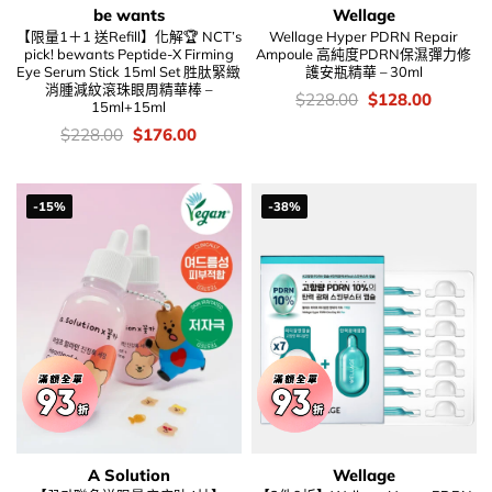
be wants
Wellage
【限量1＋1 送Refill】化解🏆 NCT’s
Wellage Hyper PDRN Repair
pick! bewants Peptide-X Firming
Ampoule 高純度PDRN保濕彈力修
Eye Serum Stick 15ml Set 胜肽緊緻
護安瓶精華 – 30ml
消腫減紋滾珠眼周精華棒 –
價
Original
Current
$
228.00
$
128.00
15ml+15ml
錢：
price
price
was:
is:
價
Original
Current
$
228.00
$
176.00
$228.00.
$128.00
錢：
price
price
was:
is:
$228.00.
$176.00.
-15%
-38%
A Solution
Wellage