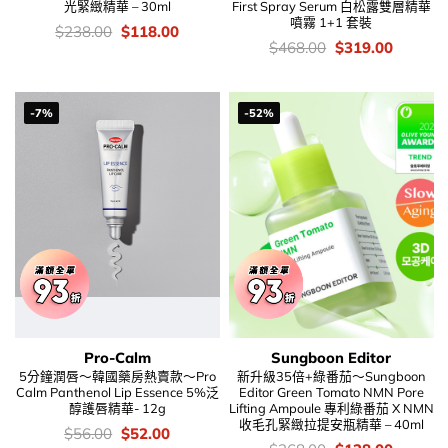
光緊緻精華 – 30ml
First Spray Serum 白松露雙層精華
噴霧 1+1 套裝
價
Original
Current
$
238.00
$
118.00
錢：
price
price
價
Original
Current
$
468.00
$
319.00
was:
is:
錢：
price
price
$238.00.
$118.00.
was:
is:
$468.00.
$319.00
-7%
-52%
Pro-Calm
Sungboon Editor
5分鐘潤唇～韓國藥房熱賣款～Pro
新升級35倍+綠番茄～Sungboon
Calm Panthenol Lip Essence 5%泛
Editor Green Tomato NMN Pore
醇護唇精華- 12g
Lifting Ampoule 專利綠番茄 X NMN
收毛孔緊緻拉提安瓶精華 – 40ml
價
Original
Current
$
56.00
$
52.00
錢：
price
price