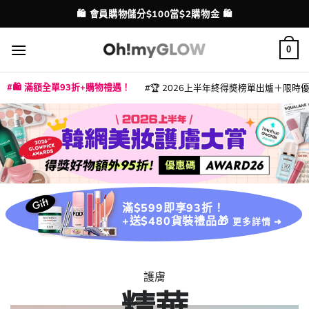
Skip
💳 支援消費券、FPS、八達通、PAYME、信用卡付款
配送港澳
to
content
0
🛍️ 滿額全單93折+購物禮遇！
🏆 2026上半年終得奬榜單出爐＋限時優惠
|
|
|
|
|
|
|
|
|
|
|
|
|
|
滿$599即享93折！
+送$480貨裝禮品🎁
更多詳情 ➜
護膚
精華