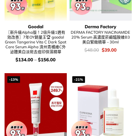
Goodal
Derma Factory
〖新升級Alpha版！2倍升級1週有
DERMA FACTORY NIACINAMIDE
效改善〗7年OY銷量王🏆 goodal
20% Serum 高濃度菸鹼醯胺維B3
Green Tangerine Vita C Dark Spot
美白緊緻精華 – 30ml
Care Serum Alpha 濟州青橘維C外
價
Original
Current
$
48.00
$
39.00
泌體美白淡斑去痘印保濕精華
錢：
price
price
was:
is:
價
$
134.00
–
$
156.00
$48.00.
$39.00.
錢：
-13%
-21%