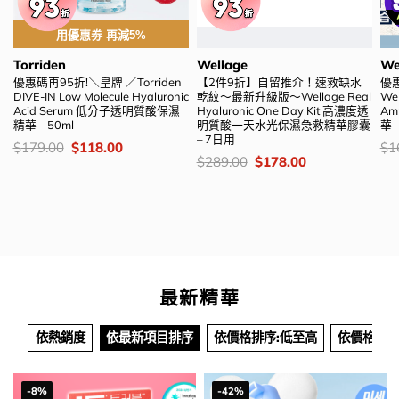
用優惠劵 再減5%
Torriden
Wellage
We
優惠碼再95折!＼皇牌 ／Torriden
【2件9折】自留推介！速救缺水
優惠
DIVE-IN Low Molecule Hyaluronic
乾紋～最新升級版～Wellage Real
Wel
Acid Serum 低分子透明質酸保濕
Hyaluronic One Day Kit 高濃度透
Am
精華 – 50ml
明質酸一天水光保濕急救精華膠囊
華 –
– 7日用
價
Original
Current
價
$
179.00
$
118.00
$
1
錢：
price
price
錢
價
Original
Current
$
289.00
$
178.00
was:
is:
錢：
price
price
$179.00.
$118.00.
was:
is:
$289.00.
$178.00.
最新精華
依熱銷度
依最新項目排序
依價格排序:低至高
依價格排序
-8%
-42%