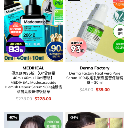
MEDIHEAL
Derma Factory
優惠碼再95折!【OY🏆限量
Derma Factory Real Vera Pore
40ml+40ml+10ml套裝】
Serum 10%收毛孔緊緻蘆薈保濕精
MEDIHEAL Madecassoside
華 – 30ml
Blemish Repair Serum 98%純積雪
價
Original
Current
$
48.00
$
39.00
草提亮淡斑修復精華
錢：
price
price
was:
is:
價
Original
Current
$
278.00
$
228.00
$48.00.
$39.00.
錢：
price
price
was:
is:
$278.00.
$228.00.
-57%
-34%