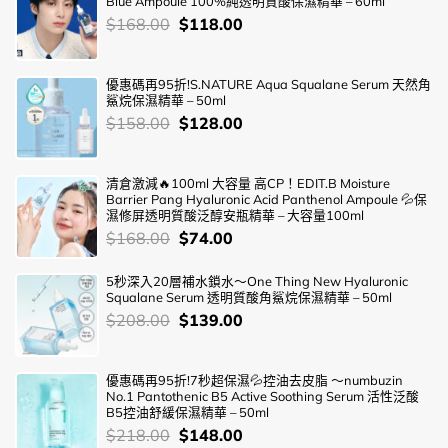
Blue Ampoule 100%純透明質酸保濕精華 – 60ml
價
Original
Current
$
168.00
$
118.00
錢：
price
price
was:
is:
優惠碼再95折!S.NATURE Aqua Squalane Serum 天然角
$168.00.
$118.00.
鯊烷保濕精華 – 50ml
價
Original
Current
$
158.00
$
128.00
錢：
price
price
was:
is:
清倉激減🔥100ml 大容量 高CP！EDIT.B Moisture
$158.00.
$128.00.
Barrier Pang Hyaluronic Acid Panthenol Ampoule 💦保
濕修屏透明質酸泛醇安瓶精華 – 大容量100ml
價
Original
Current
$
168.00
$
74.00
錢：
price
price
was:
is:
5秒深入20層補水鎖水～One Thing New Hyaluronic
Squalane Serum 透明質酸角鯊烷保濕精華 – 50ml
$168.00.
$74.00.
價
Original
Current
$
208.00
$
139.00
錢：
price
price
was:
is:
優惠碼再95折!7秒超保濕💦控油去皮脂 ～numbuzin
$208.00.
$139.00.
No.1 Pantothenic B5 Active Soothing Serum 活性泛酸
B5控油舒緩保濕精華 – 50ml
價
Original
Current
$
218.00
$
148.00