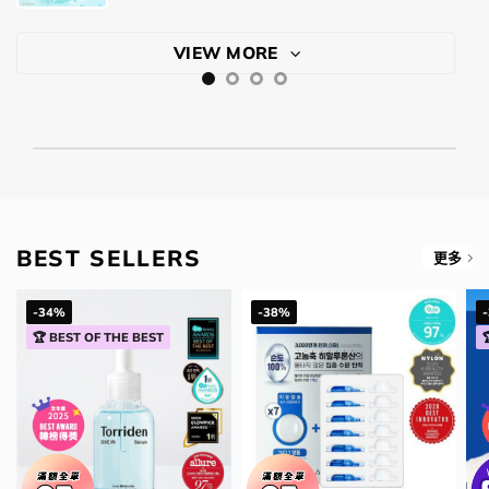
錢：
price
price
was:
is:
VIEW MORE
$218.00.
$148.00.
BEST SELLERS
更多
-34%
-38%
🏆 BEST OF THE BEST