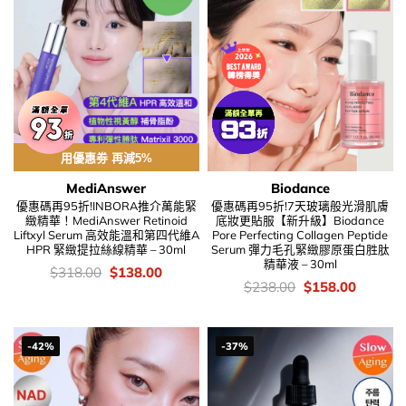
用優惠劵 再減5%
MediAnswer
Biodance
優惠碼再95折!INBORA推介萬能緊
優惠碼再95折!7天玻璃般光滑肌膚
緻精華！MediAnswer Retinoid
底妝更貼服【新升級】Biodance
Liftxyl Serum 高效能溫和第四代維A
Pore Perfecting Collagen Peptide
HPR 緊緻提拉絲線精華 – 30ml
Serum 彈力毛孔緊緻膠原蛋白胜肽
精華液 – 30ml
價
Original
Current
$
318.00
$
138.00
錢：
price
price
價
Original
Current
$
238.00
$
158.00
was:
is:
錢：
price
price
$318.00.
$138.00.
was:
is:
$238.00.
$158.00
-42%
-37%