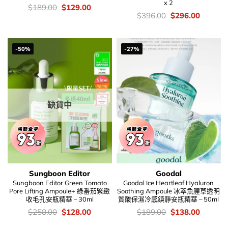
x 2
價
Original
Current
$
189.00
$
129.00
錢：
price
price
價
Original
Current
$
396.00
$
296.00
was:
is:
錢：
price
price
$189.00.
$129.00.
was:
is:
$396.00.
$296.00
-50%
-27%
缺貨中
Sungboon Editor
Goodal
Sungboon Editor Green Tomato
Goodal Ice Heartleaf Hyaluron
Pore Lifting Ampoule+ 綠番茄緊緻
Soothing Ampoule 冰萃魚腥草透明
收毛孔安瓶精華 – 30ml
質酸保濕冷感鎮靜安瓶精華 – 50ml
價
Original
Current
價
Original
Current
$
258.00
$
128.00
$
189.00
$
138.00
錢：
price
price
錢：
price
price
was:
is:
was:
is: