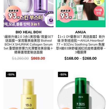
BIO HEAL BOH
ANUA
\最新升級2.0 3合1美容儀/ 限量SET
【1+1 OY優惠SET 再送面霜】新升
送面膜～家用醫美級美容 Bioheal
級 針對痘痘肌～ANUA Heartleaf
BOH X SHURINK Collagen Serum
77 + B3Zinc Soothing Serum 魚腥
Set 重塑膠原彈力光澤雙效美容儀＋
草X維B3鋅舒緩減紅抗痘修護精華 –
精華護理套裝送面膜
3種選擇
價
Original
Current
價
$
1,260.00
$
869.00
$
168.00
–
$
268.00
錢：
price
price
錢：
was:
is:
$1,260.00.
$869.00.
-50%
-50%