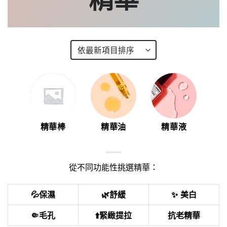
精華棒
精華油
精華液
從不同功能性挑選精華：
💦保濕
🌿舒緩
✨ 美白
🤏毛孔
⬆️緊緻提拉
抗老精華