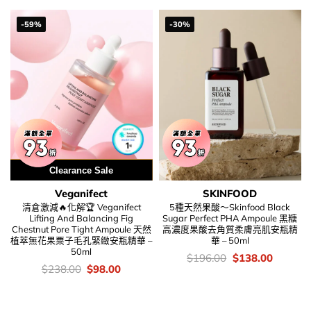
$258.00.
$128.00.
$189.00.
$138.00
-59%
-30%
用優惠劵 再減5%
Clearance Sale
Veganifect
SKINFOOD
清倉激減🔥化解🏆 Veganifect
5種天然果酸～Skinfood Black
Lifting And Balancing Fig
Sugar Perfect PHA Ampoule 黑糖
Chestnut Pore Tight Ampoule 天然
高濃度果酸去角質柔膚亮肌安瓶精
植萃無花果粟子毛孔緊緻安瓶精華 –
華 – 50ml
50ml
價
Original
Current
$
196.00
$
138.00
錢：
price
price
價
Original
Current
$
238.00
$
98.00
was:
is:
錢：
price
price
$196.00.
$138.00
was:
is:
$238.00.
$98.00.