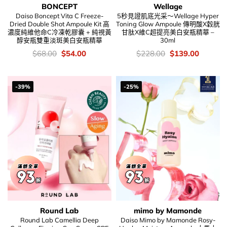
BONCEPT
Wellage
Daiso Boncept Vita C Freeze-
5秒見證肌底光采～Wellage Hyper
Dried Double Shot Ampoule Kit 高
Toning Glow Ampoule 傳明酸X穀胱
濃度純維他命C冷凍乾膠囊 + 純視黃
甘肽X維C超提亮美白安瓶精華 –
醇安瓶雙重淡斑美白安瓶精華
30ml
價
Original
Current
價
Original
Current
$
68.00
$
54.00
$
228.00
$
139.00
錢：
price
price
錢：
price
price
was:
is:
was:
is:
$68.00.
$54.00.
$228.00.
$139.00
-39%
-25%
Round Lab
mimo by Mamonde
Round Lab Camellia Deep
Daiso Mimo by Mamonde Rosy-