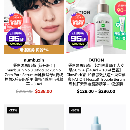
用優惠劵 再減5%
numbuzin
FATION
優惠碼再95折![新升級！]
優惠碼再95折!【OY限量SET 大支
numbuzin No.3 Bifida Bakuchiol
裝50ml + 送40ml + 10ml 面霜】
Zero Pore Serum 半乳糖酵母×雙歧
GlowPick🏆 10倍強效抗痘～東亞藥
桿菌X補骨脂酚平滑凹凸感零毛孔精
廠 FATION Nosca9 Trouble Serum
華 – 30ml
專利肝素淨痘鎮靜精華 – 3款選擇
價
Original
Current
價
$
208.00
$
138.00
$
128.00
–
$
286.00
錢：
price
price
錢：
was:
is:
$208.00.
$138.00.
-33%
-50%