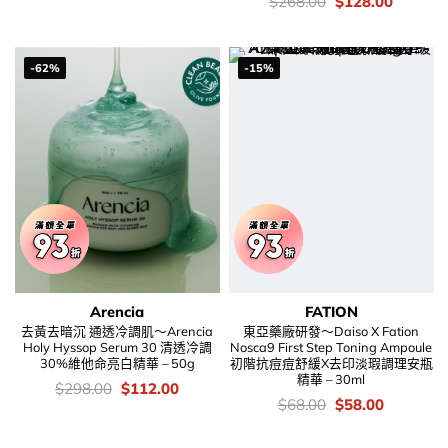
價
Original
Current
$
268.00
$
128.00
was:
is:
錢：
price
price
$56.00.
$52.00.
was:
is:
$268.00.
$128.00
-62%
-15%
Arencia
FATION
去黃去暗沉 通透冷調肌～Arencia
東亞藥廠研發～Daiso X Fation
Holy Hyssop Serum 30 清透冷調
Nosca9 First Step Toning Ampoule
30%維他命亮白精華 – 50g
初階抗痘痘舒緩X去印淡瑕調理安瓶
精華 – 30ml
價
Original
Current
$
298.00
$
112.00
錢：
price
price
價
Original
Current
$
68.00
$
58.00
was:
is:
錢：
price
price
$298.00.
$112.00.
was:
is: