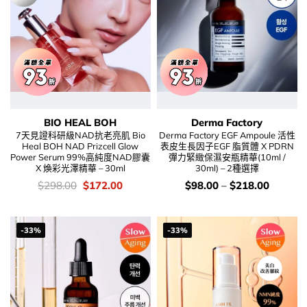
BIO HEAL BOH
Derma Factory
7天見證科研級NAD抗老亮肌 Bio
Derma Factory EGF Ampoule 活性
Heal BOH NAD Prizcell Glow
表皮生長因子EGF 脂質體 X PDRN
Power Serum 99%高純度NAD膠囊
彈力緊緻保濕安瓶精華(10ml /
X 煥彩光澤精華 – 30ml
30ml) – 2種選擇
價
Original
Current
價
$
298.00
$
172.00
$
98.00
–
$
218.00
錢：
price
price
錢：
was:
is:
$298.00.
$172.00.
-33%
-33%