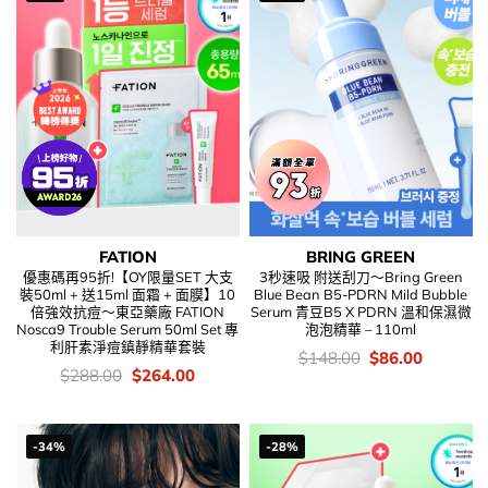
FATION
BRING GREEN
優惠碼再95折!【OY限量SET 大支
3秒速吸 附送刮刀～Bring Green
裝50ml + 送15ml 面霜 + 面膜】10
Blue Bean B5-PDRN Mild Bubble
倍強效抗痘～東亞藥廠 FATION
Serum 青豆B5 X PDRN 溫和保濕微
Nosca9 Trouble Serum 50ml Set 專
泡泡精華 – 110ml
利肝素淨痘鎮靜精華套裝
價
Original
Current
$
148.00
$
86.00
錢：
price
price
價
Original
Current
$
288.00
$
264.00
was:
is:
錢：
price
price
$148.00.
$86.00.
was:
is:
$288.00.
$264.00.
-34%
-28%