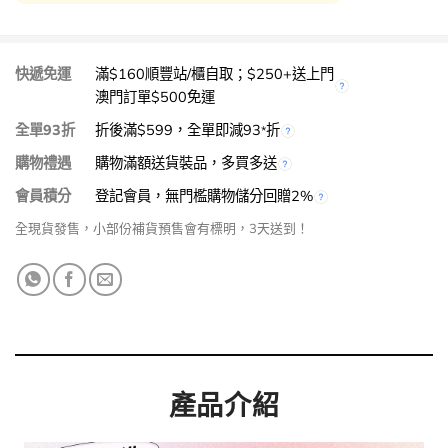
快遞免運
滿$160順豐站/櫃自取；$250+送上門
澳門訂單$500免運
全單93折
折後滿$599，全單即減93
折
*
購物禮遇
購物滿額送貨裝品，多買多送
會員積分
登記會員，無門檻購物儲分回贈2%
全現貨發售，小部份補貨預售會有標明，3天送到！
產品介紹