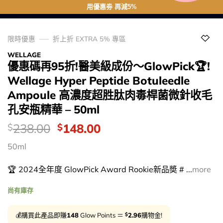
用優惠劵 再減5%
限時優惠
折上折 EXTRA 5% 專區
WELLAGE
優惠碼再95折!醫美級成份～GlowPick🏆!
Wellage Hyper Peptide Botuleedle
Ampoule 高濃度超胜肽肉毒桿菌微針收毛
孔安瓶精華 – 50ml
價
Original
Current
238.00
148.00
$
$
錢：
price
price
50ml
was:
is:
$238.00.
$148.00.
🏆 2024全年度 GlowPick Award Rookie新品奬 # ...
more
尚有庫存
$
💰購買此產品即賺
148
Glow Points ＝
2.96
購物金!