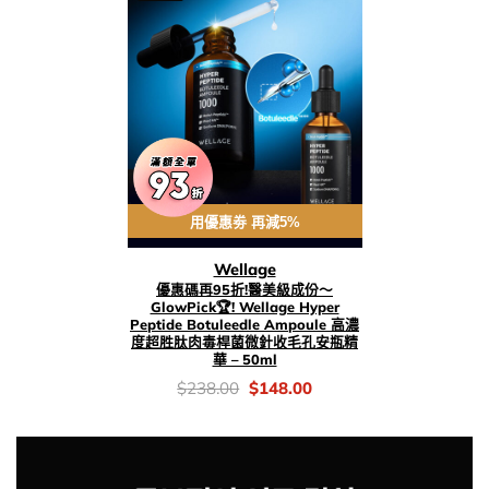
用優惠劵 再減5%
Wellage
優惠碼再95折!醫美級成份～
GlowPick🏆! Wellage Hyper
Peptide Botuleedle Ampoule 高濃
度超胜肽肉毒桿菌微針收毛孔安瓶精
華 – 50ml
價
Original
Current
$
238.00
$
148.00
錢：
price
price
was:
is:
$238.00.
$148.00.