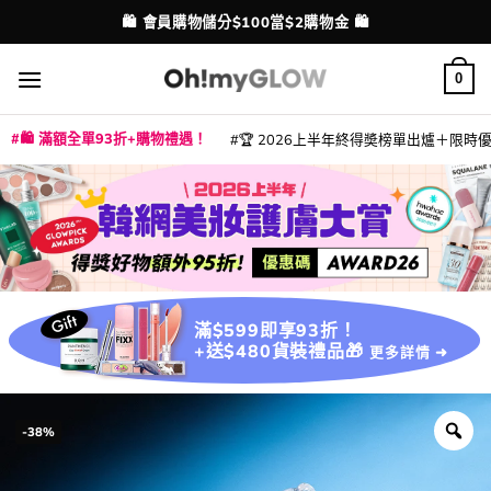
Skip
💳 支援消費券、FPS、八達通、PAYME、信用卡付款
配送港澳
to
content
0
🛍️ 滿額全單93折+購物禮遇！
🏆 2026上半年終得奬榜單出爐＋限時優惠
|
|
|
|
|
|
|
|
|
|
|
|
|
|
滿$599即享93折！
+送$480貨裝禮品🎁
更多詳情 ➜
-38%