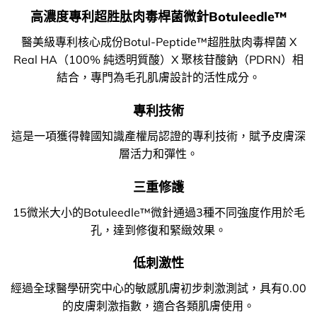
高濃度專利超胜肽肉毒桿菌微針Botuleedle™
醫美級專利核心成份Botul-Peptide™超胜肽肉毒桿菌 X
Real HA（100% 純透明質酸）X 聚核苷酸鈉（PDRN）相
結合，專門為毛孔肌膚設計的活性成分。
專利技術
這是一項獲得韓國知識產權局認證的專利技術，賦予皮膚深
層活力和彈性。
三重修護
15微米大小的Botuleedle™微針通過3種不同強度作用於毛
孔，達到修復和緊緻效果。
低刺激性
經過全球醫學研究中心的敏感肌膚初步刺激測試，具有0.00
的皮膚刺激指數，適合各類肌膚使用。