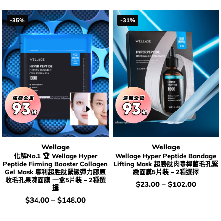
-35%
-31%
Wellage
Wellage
化解No.1 🏆 Wellage Hyper
Wellage Hyper Peptide Bandage
Peptide Firming Booster Collagen
Lifting Mask 超勝肽肉毒桿菌毛孔緊
Gel Mask 專利超胜肽緊緻彈力膠原
緻面膜5片裝 – 2種選擇
收毛孔果凍面膜 一盒5片裝 – 2種選
價
$
23.00
–
$
102.00
擇
錢：
價
$
34.00
–
$
148.00
錢：