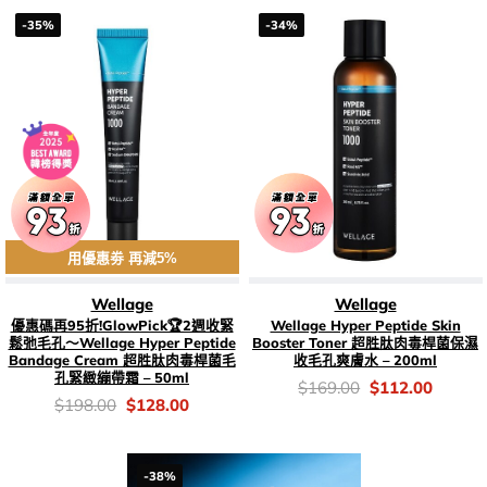
-35%
-34%
用優惠劵 再減5%
Wellage
Wellage
優惠碼再95折!GlowPick🏆2週收緊
Wellage Hyper Peptide Skin
鬆弛毛孔～Wellage Hyper Peptide
Booster Toner 超胜肽肉毒桿菌保濕
Bandage Cream 超胜肽肉毒桿菌毛
收毛孔爽膚水 – 200ml
孔緊緻繃帶霜 – 50ml
價
Original
Current
$
169.00
$
112.00
錢：
price
price
價
Original
Current
$
198.00
$
128.00
was:
is:
錢：
price
price
$169.00.
$112.0
was:
is:
$198.00.
$128.00.
-38%