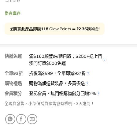
...
more
尚有庫存
$
💰購買此產品即賺
118
Glow Points ＝
2.36
購物金!
快遞免運
滿$160順豐站/櫃自取；$250+送上門
澳門訂單$500免運
全單93折
折後滿$599，全單即減93
折
*
購物禮遇
購物滿額送貨裝品，多買多送
會員積分
登記會員，無門檻購物儲分回贈2%
全現貨發售，小部份補貨預售會有標明，3天送到！