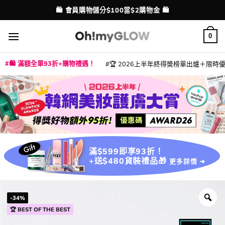
Skip
💳 支援消費券、FPS、八達通、PAYME、信用卡付款
配送港澳
to
content
0
🛍️ 滿額全單93折+購物禮遇！
🏆 2026上半年終得奬榜單出爐＋限時優惠
|
|
|
|
|
|
|
|
|
|
|
|
|
|
滿$599即享93折！
+送$480貨裝禮品🎁
更多詳情 ➜
-34%
🏆 BEST OF THE BEST