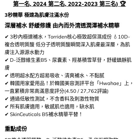
第一名, 2024 第二名, 2022-2023 第三名) 🏆
3秒精華 極速為肌膚注滿水份
深層補水 舒緩修護 由內而外清透潤澤補水精華
✔ 3秒內極速補水，Torriden核心極致超保濕成份 💧10D-
複合透明質酸 低分子透明質酸瞬間深入肌膚最深層，為肌
膚注入源源水動力
✔ D-泛醇維生素B5、尿囊素、羥基積雪草苷，舒緩鎮靜肌
膚
✔ 透明超水配方超易吸收、清爽補水、不黏腻
✔ 韓國用家愛用品！於韓國美容測評平台「Hwahae」上，
一直累積非常高滿意度評分(4.50 / 27,762評論)
✔ 通過低敏性測試，不含香料及刺激性物質
✔ 所有肌膚適用，敏感肌也適用，缺水肌
✔ SkinCeuticals B5補水精華平替！
重點成份