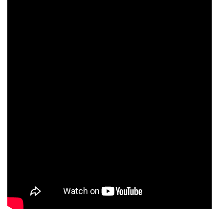
限時優惠，結帳時輸入優惠碼【EXTRA5】照價再享5%優
惠！
我們發現多家商店未獲授權非法盜用本站製作的圖片和文
字，本站在此嚴正聲明，本站並沒有在 HKTVMall 或其他平
台銷售，只在本站 OhMyGlow.co 銷售，不能保證經其他渠
道的貨品來源。
以上內容及外盒包裝只供參考用途，商品原廠有更換新
包裝權利，一切以實物為準。
以上資料及圖片只供參考，一切以實物為準