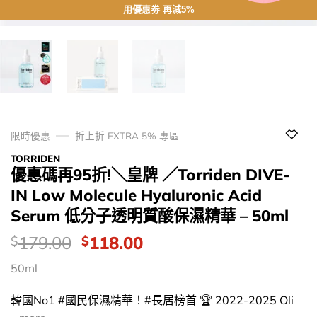
用優惠劵 再減5%
限時優惠
折上折 EXTRA 5% 專區
TORRIDEN
優惠碼再95折!＼皇牌 ／Torriden DIVE-
IN Low Molecule Hyaluronic Acid
Serum 低分子透明質酸保濕精華 – 50ml
價
Original
Current
179.00
118.00
$
$
錢：
price
price
50ml
was:
is:
$179.00.
$118.00.
韓國No1 #國民保濕精華！#長居榜首 🏆 2022-2025 Oli