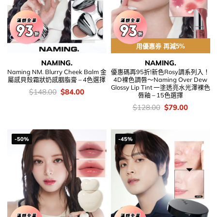
用優惠劵 再減5%
NAMING.
NAMING.
Naming NM. Blurry Cheek Balm 金
優惠碼再95折!新色Rosy調系列入！
屬感貝殼霜狀奶感胭脂膏 – 4色選擇
4D裸色調唇～Naming Over Dew
Glossy Lip Tint 一塗透亮水光澤裸色
價
Original
Current
$
148.00
$
84.00
唇釉 – 15色選擇
錢：
price
price
was:
is:
價
Original
Current
$
128.00
$
79.00
$148.00.
$84.00.
錢：
price
price
was:
is:
$128.00.
$79.00.
-50%
-45%