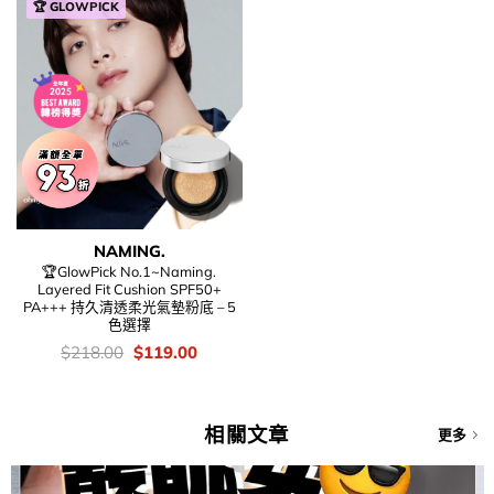
🏆 GLOWPICK
NAMING.
🏆GlowPick No.1~Naming.
Layered Fit Cushion SPF50+
PA+++ 持久清透柔光氣墊粉底 – 5
色選擇
價
Original
Current
$
218.00
$
119.00
錢：
price
price
was:
is:
$218.00.
$119.00.
相關文章
更多