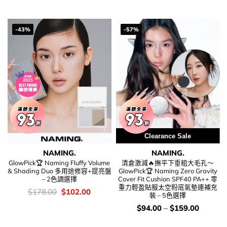
was:
is:
錢：
$118.00.
$69.00.
-43%
-57%
Clearance Sale
Special Price
NAMING.
NAMING.
GlowPick🏆 Naming Fluffy Volume
清倉激減🔥撫平下垂粗大毛孔～
& Shading Duo 多用途修容+提亮盤
GlowPick🏆 Naming Zero Gravity
– 2色調選擇
Cover Fit Cushion SPF40 PA++ 零
重力輕盈貼服太空粉底氣墊連補充
價
Original
Current
$
178.00
$
102.00
裝 – 5色選擇
錢：
price
price
was:
is:
價
$
94.00
–
$
159.00
$178.00.
$102.00.
錢：