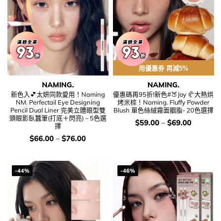
用優惠劵 再減5%
NAMING.
NAMING.
新色入💕太妍同款愛用！Naming
優惠碼再95折!新色#🍑Joy 🥐大熱烘
NM. Perfectail Eye Designing
烤米棕！Naming. Fluffy Powder
Pencil Dual Liner 完美立體眼型雙
Blush 單色絲絨霧面胭脂- 20色選擇
頭眼影臥蠶筆(打底＋閃亮) – 5色選
價
$
59.00
–
$
69.00
擇
錢：
價
$
66.00
–
$
76.00
錢：
-44%
-46%