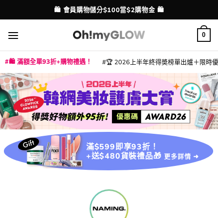
Skip
🛍️ 會員購物儲分$100當$2購物金 🛍️
配送港澳
to
content
0
🛍️ 滿額全單93折+購物禮遇！
🏆 2026上半年終得奬榜單出爐＋限時優惠
|
|
|
|
|
|
|
|
|
|
|
|
|
|
滿$599即享93折！
+送$480貨裝禮品🎁
更多詳情 ➜