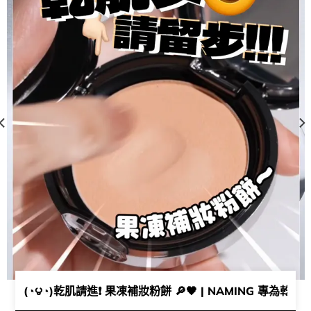
(◔౪◔)乾肌請進❗ 果凍補妝粉餅 🔎🖤 | NAMING 專為乾肌