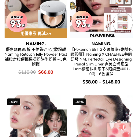
用優惠劵 再減5%
NAMING.
NAMING.
優惠碼再95折!不怕跌碎⭐定妝粉餅
【Pokémon SET 2支眼線筆+送雙色
Naming Retouch Jelly Powder Pact
眼影盤】Naming X CHAEHEE共同
補妝定妝便攜果凍粉餅附粉撲 – 3色
研發 NM. Perfectail Eye Designing
選擇
Pencil Slim Liner 完美立體眼型
1mm精細斜角眼下&眼線筆(#01-
價
Original
Current
$
118.00
$
66.00
06) – 6色選擇
錢：
price
price
was:
is:
價
$
58.00
–
$
148.00
$118.00.
$66.00.
錢：
-43%
-38%