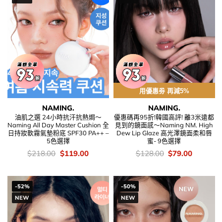
用優惠劵 再減5%
NAMING.
NAMING.
油肌之選 24小時抗汗抗熱焗～
優惠碼再95折!韓國高評! 離3米遠都
Naming All Day Master Cushion 全
見到的鏡面感～Naming NM. High
日持妝軟霧氣墊粉底 SPF30 PA++ –
Dew Lip Glaze 高光澤鏡面柔和唇
5色選擇
蜜- 9色選擇
價
Original
Current
價
Original
Current
$
218.00
$
119.00
$
128.00
$
79.00
錢：
price
price
錢：
price
price
was:
is:
was:
is:
$218.00.
$119.00.
$128.00.
$79.00.
-52%
-50%
NEW
NEW