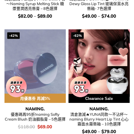
～Naming Syrup Melting Stick 糖
Dewy Glass Lip Tint 玻璃保濕水亮
漿豐潤透亮唇膏 – 8色選擇
唇釉- 7色選擇
價
價
$
82.00
–
$
89.00
$
49.00
–
$
74.00
錢：
錢：
-42%
-62%
用優惠劵 再減5%
Clearance Sale
NAMING.
NAMING.
優惠碼再95折!naming Softy
清倉激減🔥YUNA同款～不沾杯～
Cream Blush 奶油胭脂膏 – 5色選擇
naming Blurry Heart Lip Tint 心心
霧面水霧唇釉 – 10色選擇
價
Original
Current
$
118.00
$
69.00
錢：
price
price
價
$
49.00
–
$
79.00