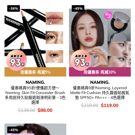
-36%
-45%
用優惠劵 再減5%
用優惠劵 再減10%
NAMING.
NAMING.
優惠碼再95折!便儶超方便～
優惠碼再9折!Naming. Layered
Naming. Skin Fit Concealer Brush
Matte Fit Cushion 持久霧面貼服氣
多用途持久貼服遮瑕液明彩筆 – 3色
墊 SPF50+ PA+++ – 4色選擇
選擇
價
Original
Current
$
218.00
$
119.00
錢：
price
price
價
Original
Current
$
138.00
$
88.00
was:
is:
錢：
price
price
$218.00.
$119.00
was:
is:
$138.00.
$88.00.
-45%