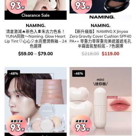
Clearance Sale
NAMING.
NAMING.
清倉激減🔥新色入🍫朱古力色系！
【新升級版】NAMING X Jinyaa
YUNA同款～Naming. Glow Heart
Zero Gravity Cover Cushion SPF40
Lip Tint 🤍心心🎈水亮豐潤唇釉 – 24
PA++ 零重力零厚重完美遮蓋遮毛孔
色選擇
半霧面氣墊粉底 – 7色選擇
價
價
Original
Current
$
59.00
–
$
79.00
$
218.00
$
119.00
錢：
錢：
price
price
was:
is:
$218.00.
$119.00
-48%
-46%