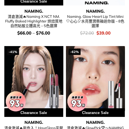
Clearance Sale
NAMING.
NAMING.
清倉激減🔥Naming X NCT NM.
Naming. Glow Heart Lip Tint Mini
Fluffy Baked Highlighter 烘焙質地
🤍心心🎈水亮豐潤唇釉迷你版 – 8色
自然貼服立體高光 – 5色選擇
選擇
價
價
Original
Current
$
66.00
–
$
76.00
$
72.00
$
39.00
錢：
錢：
price
price
was:
is:
$72.00.
$39.00.
-41%
-62%
Clearance Sale
Clearance Sale
NAMING.
NAMING.
清倉激減🔥新色入！HourGlass平替
清倉激減🔥GlowPick🏆～NAMING