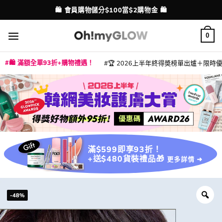
Skip
💳 支援消費券、FPS、八達通、PAYME、信用卡付款
配送港澳
to
content
0
🛍️ 滿額全單93折+購物禮遇！
🏆 2026上半年終得奬榜單出爐＋限時優惠
|
|
|
|
|
|
|
|
|
|
|
|
|
|
滿$599即享93折！
+送$480貨裝禮品🎁
更多詳情 ➜
-48%