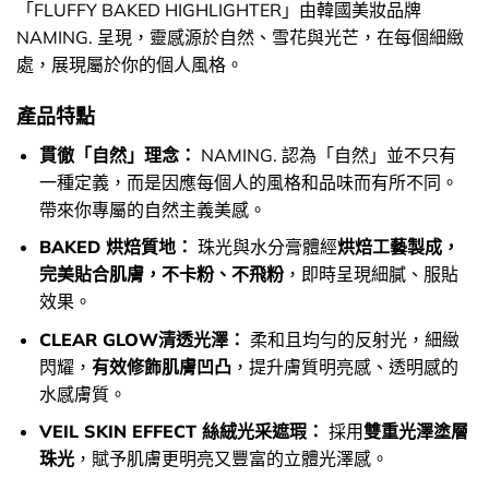
「FLUFFY BAKED HIGHLIGHTER」由韓國美妝品牌
NAMING. 呈現，靈感源於自然、雪花與光芒，在每個細緻
處，展現屬於你的個人風格。
產品特點
貫徹「自然」理念：
NAMING. 認為「自然」並不只有
一種定義，而是因應每個人的風格和品味而有所不同。
帶來你專屬的自然主義美感。
BAKED 烘焙質地：
珠光與水分膏體經
烘焙工藝製成，
完美貼合肌膚，不卡粉、不飛粉
，即時呈現細膩、服貼
效果。
CLEAR GLOW清透光澤：
柔和且均勻的反射光，細緻
閃耀，
有效修飾肌膚凹凸
，提升膚質明亮感、透明感的
水感膚質。
VEIL SKIN EFFECT 絲絨光采遮瑕：
採用
雙重光澤塗層
珠光
，賦予肌膚更明亮又豐富的立體光澤感。