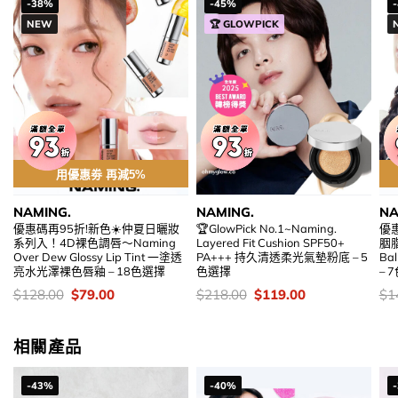
-38%
-45%
NEW
🏆 GLOWPICK
用優惠劵 再減5%
NAMING.
NAMING.
NA
優惠碼再95折!新色☀️仲夏日曬妝
🏆GlowPick No.1~Naming.
優
系列入！4D裸色調唇～Naming
Layered Fit Cushion SPF50+
胭脂
Over Dew Glossy Lip Tint 一塗透
PA+++ 持久清透柔光氣墊粉底 – 5
B
亮水光澤裸色唇釉 – 18色選擇
色選擇
– 
價
Original
Current
價
Original
Current
價
$
128.00
$
79.00
$
218.00
$
119.00
$
1
錢：
price
price
錢：
price
price
錢
was:
is:
was:
is:
$128.00.
$79.00.
$218.00.
$119.00.
相關產品
加入購物袋
-43%
-40%