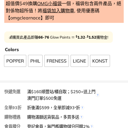
超值價$49換購
OMG小福袋
一個，福袋包含兩件產品，絕
對係物超所值！將
福袋加入購物車
, 使用優惠碼
【omgclearnace】即可
$
$
💰購買此產品即賺
66-76
Glow Points ＝
1.32
-
1.52
購物金!
Colors
POPPER
PHIL
FRENESS
LIGNE
KONST
快遞免運
滿$160順豐站/櫃自取；$250+送上門
澳門訂單$500免運
全單93折
折後滿$599，全單即減93
折
*
購物禮遇
購物滿額送貨裝品，多買多送
會員積分
登記會員，無門檻購物儲分回贈2%