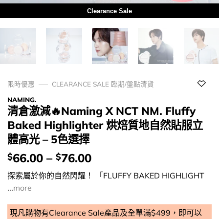
Clearance Sale
限時優惠
CLEARANCE SALE 臨期/盤點清貨
NAMING.
清倉激減🔥Naming X NCT NM. Fluffy
Baked Highlighter 烘焙質地自然貼服立
體高光 – 5色選擇
價
66.00
–
76.00
$
$
錢：
探索屬於你的自然閃耀！ 「FLUFFY BAKED HIGHLIGHT
...
more
現凡購物有Clearance Sale產品及全單滿$499，即可以