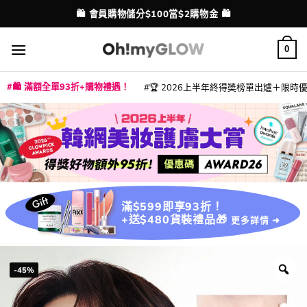
Skip
💳 支援消費券、FPS、八達通、PAYME、信用卡付款
配送港澳
to
content
0
🛍️ 滿額全單93折+購物禮遇！
🏆 2026上半年終得奬榜單出爐＋限時優惠
|
|
|
|
|
|
|
|
|
|
|
|
|
|
滿$599即享93折！
+送$480貨裝禮品🎁
更多詳情 ➜
-45%