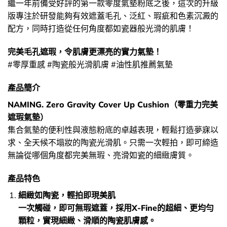
繼一年前備受好評的第一款零度氣墊粉底之後，這次的升級
版專注於研發能夠有效遮蓋毛孔、泛紅、瑕疵和色素沉澱的
配方，同時打造從任何角度都如瓷器般光滑的肌膚！
完美毛孔遮瑕，令肌膚更漂亮的實力氣墊！
#零厚重感 #陶瓷般光滑肌膚 #油性肌推薦氣墊
產品簡介
NAMING. Zero Gravity Cover Up Cushion（零重力完美
遮瑕氣墊）
集合氣墊的便利性與液態粉底的卓越表現，輕鬆打造夢寐以
求、全天候不塌妝的陶瓷光滑肌。只需一次輕拍，即可締造
無論從哪個角度都完美無瑕、亮滑如瓷的細緻膚質。
產品特色
細緻如陶瓷，輕拍即現美肌
一次觸碰，即可無瑕遮蓋，採用X-Fine的超細、更均勻
顆粒，實現細緻、滑順的陶瓷肌膚感。