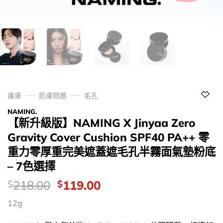
護膚
肌膚問題
毛孔
NAMING.
【新升級版】NAMING X Jinyaa Zero
Gravity Cover Cushion SPF40 PA++ 零
重力零厚重完美遮蓋遮毛孔半霧面氣墊粉底
– 7色選擇
價
Original
Current
218.00
119.00
$
$
錢：
price
price
12g
was:
is:
$218.00.
$119.00.