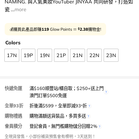
NAMING. 與人氣美妝YouTuber JINYAA 共同研發，打造如
瓷 ...
more
$
💰購買此產品即賺
119
Glow Points ＝
2.38
購物金!
Colors
17N
19P
19N
21P
21N
22N
23N
快遞免運
滿$160順豐站/櫃自取；$250+送上門
澳門訂單$500免運
全單93折
折後滿$599，全單即減93
折
*
購物禮遇
購物滿額送貨裝品，多買多送
會員積分
登記會員，無門檻購物儲分回贈2%
全現貨發售，小部份補貨預售會有標明，3天送到！