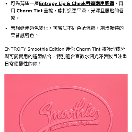
可先薄塗一層
Entropy Lip & Cheek唇頰兩用底霜
，再
用
Charm Tint
疊擦，能打造更平滑、光澤且服貼的唇
感。
若想延伸唇色變化，可嘗試不同色號混擦，創造獨特的
果昔感唇色。
ENTROPY Smoothie Edition 迷你 Charm Tint 將護理成分
與可愛實用的造型結合，特別適合喜歡水潤光澤唇妝且注重
日常便攜性的你！