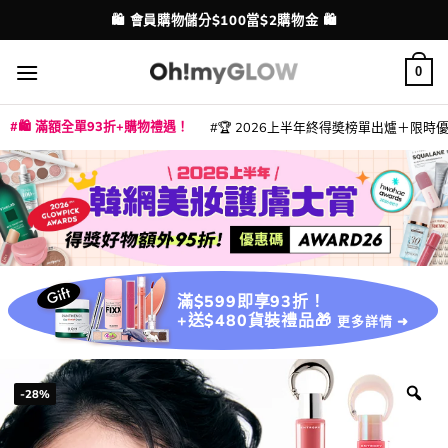
Skip
💳 支援消費券、FPS、八達通、PAYME、信用卡付款
配送港澳
to
content
0
🛍️ 滿額全單93折+購物禮遇！
🏆 2026上半年終得奬榜單出爐＋限時優惠
|
|
|
|
|
|
|
|
|
|
|
|
|
|
滿$599即享93折！
+送$480貨裝禮品🎁
更多詳情 ➜
-28%