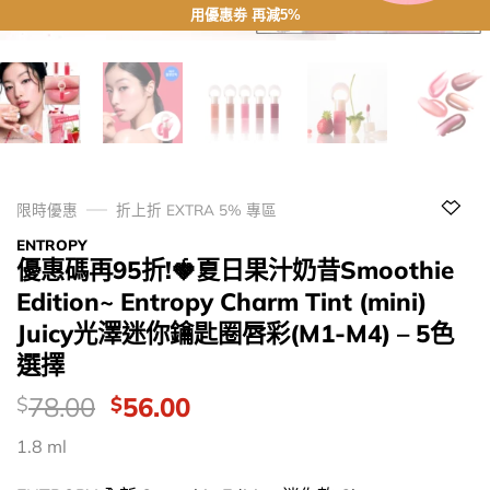
用優惠劵 再減5%
限時優惠
折上折 EXTRA 5% 專區
ENTROPY
優惠碼再95折!🍓夏日果汁奶昔Smoothie
Edition~ Entropy Charm Tint (mini)
Juicy光澤迷你鑰匙圈唇彩(M1-M4) – 5色
選擇
價
Original
Current
78.00
56.00
$
$
錢：
price
price
1.8 ml
was:
is:
$78.00.
$56.00.