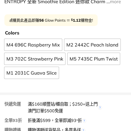
ENTROPY 全新 Smoothie Edition 迷你款 Charm ...
more
$
💰購買此產品即賺
56
Glow Points ＝
1.12
購物金!
Colors
M4 696C Raspberry Mix
M2 2442C Peach Island
M3 702C Strawberry Pink
M5 7435C Plum Twist
M1 2031C Guava Slice
快遞免運
滿$160順豐站/櫃自取；$250+送上門
澳門訂單$500免運
全單93折
折後滿$599，全單即減93
折
*
購物禮遇
購物滿額送貨裝品，多買多送