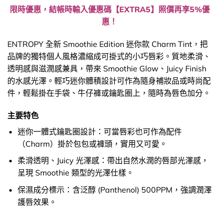
限時優惠，結帳時輸入優惠碼【EXTRA5】照價再享5%優
惠！
ENTROPY 全新 Smoothie Edition 迷你款 Charm Tint，把
品牌的獨特個人風格濃縮成可掛式的小巧唇彩。質地柔滑、
透明感與滋潤感兼具，帶來 Smoothie Glow、Juicy Finish
的水感光澤。輕巧迷你體積設計可作為隨身補妝品或時尚配
件，輕鬆掛在手袋、牛仔褲或鑰匙圈上，隨時為唇色加分。
主要特色
迷你一體式鑰匙圈設計：可當唇彩也可作為配件
（Charm）掛於包包或褲頭，實用又可愛。
柔滑透明、Juicy 光澤感：帶出自然水潤的唇部光澤感，
呈現 Smoothie 類型的光澤仕樣。
保濕成分標示：含泛醇 (Panthenol) 500PPM，強調潤澤
護唇效果。