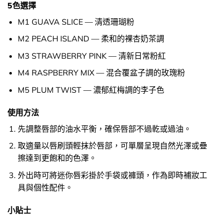
5色選擇
M1 GUAVA SLICE — 清透珊瑚粉
M2 PEACH ISLAND — 柔和的裸杏奶茶調
M3 STRAWBERRY PINK — 清新日常粉紅
M4 RASPBERRY MIX — 混合覆盆子調的玫瑰粉
M5 PLUM TWIST — 濃郁紅梅調的李子色
使用方法
先調整唇部的油水平衡，確保唇部不過乾或過油。
取適量以唇刷頭輕抹於唇部，可單層呈現自然光澤或疊
擦達到更飽和的色澤。
外出時可將迷你唇彩掛於手袋或褲頭，作為即時補妝工
具與個性配件。
小貼士