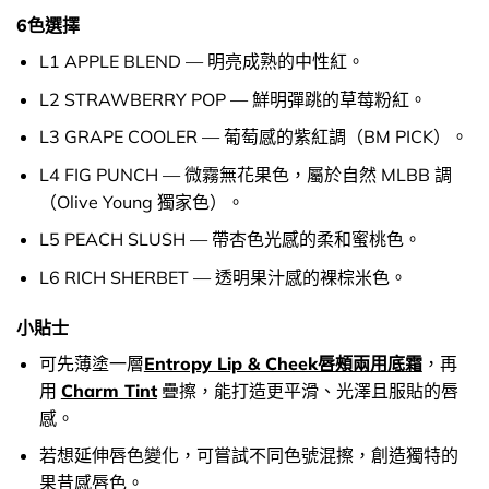
6色選擇
L1 APPLE BLEND — 明亮成熟的中性紅。
L2 STRAWBERRY POP — 鮮明彈跳的草莓粉紅。
L3 GRAPE COOLER — 葡萄感的紫紅調（BM PICK）。
L4 FIG PUNCH — 微霧無花果色，屬於自然 MLBB 調
（Olive Young 獨家色）。
L5 PEACH SLUSH — 帶杏色光感的柔和蜜桃色。
L6 RICH SHERBET — 透明果汁感的裸棕米色。
小貼士
可先薄塗一層
Entropy Lip & Cheek唇頰兩用底霜
，再
用
Charm Tint
疊擦，能打造更平滑、光澤且服貼的唇
感。
若想延伸唇色變化，可嘗試不同色號混擦，創造獨特的
果昔感唇色。