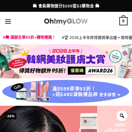
Skip
💳 支援消費券、FPS、八達通、PAYME、信用卡付款
配送港澳
to
content
0
🛍️ 滿額全單93折+購物禮遇！
🏆 2026上半年終得奬榜單出爐＋限時優惠
|
|
|
|
|
|
|
|
|
|
|
|
|
|
滿$599即享93折！
+送$480貨裝禮品🎁
更多詳情 ➜
-26%