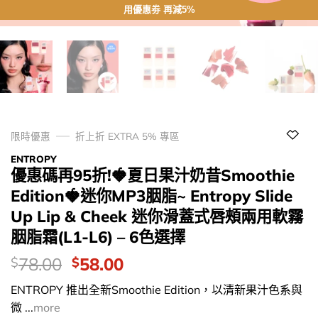
用優惠劵 再減5%
限時優惠
折上折 EXTRA 5% 專區
ENTROPY
優惠碼再95折!🍓夏日果汁奶昔Smoothie
Edition🍓迷你MP3胭脂~ Entropy Slide
Up Lip & Cheek 迷你滑蓋式唇頰兩用軟霧
胭脂霜(L1-L6) – 6色選擇
價
Original
Current
78.00
58.00
$
$
錢：
price
price
ENTROPY 推出全新Smoothie Edition，以清新果汁色系與
was:
is:
微 ...
more
$78.00.
$58.00.