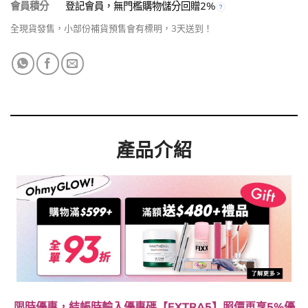
會員積分
登記會員，無門檻購物儲分回贈2%
全現貨發售，小部份補貨預售會有標明，3天送到！
產品介紹
限時優惠，結帳時輸入優惠碼【EXTRA5】照價再享5%優