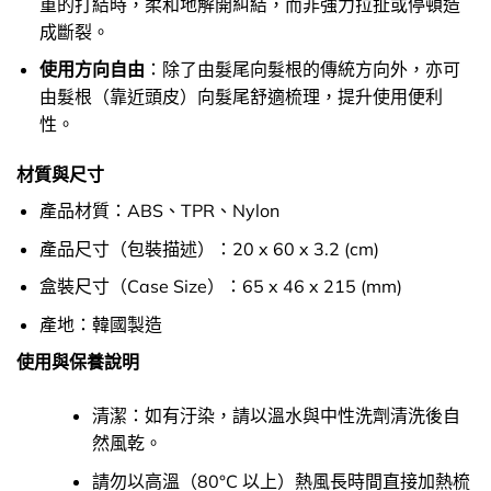
重的打結時，柔和地解開糾結，而非強力拉扯或停頓造
成斷裂。
使用方向自由
：除了由髮尾向髮根的傳統方向外，亦可
由髮根（靠近頭皮）向髮尾舒適梳理，提升使用便利
性。
材質與尺寸
產品材質：ABS、TPR、Nylon
產品尺寸（包裝描述）：20 x 60 x 3.2 (cm)
盒裝尺寸（Case Size）：65 x 46 x 215 (mm)
產地：韓國製造
使用與保養說明
清潔：如有汙染，請以溫水與中性洗劑清洗後自
然風乾。
請勿以高溫（80°C 以上）熱風長時間直接加熱梳