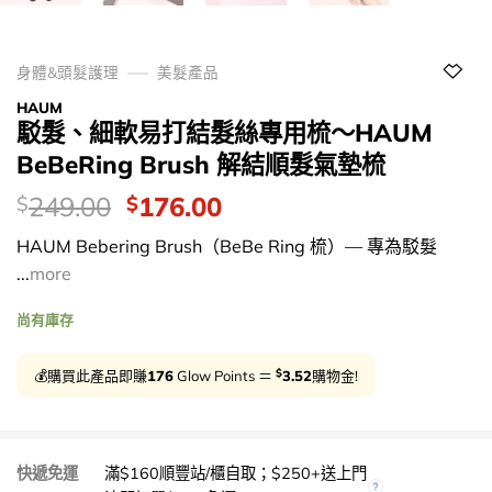
身體&頭髮護理
美髮產品
HAUM
駁髮、細軟易打結髮絲專用梳～HAUM
BeBeRing Brush 解結順髮氣墊梳
價
Original
Current
249.00
176.00
$
$
錢：
price
price
HAUM Bebering Brush（BeBe Ring 梳）— 專為駁髮
was:
is:
...
more
$249.00.
$176.00.
尚有庫存
$
💰購買此產品即賺
176
Glow Points ＝
3.52
購物金!
快遞免運
滿$160順豐站/櫃自取；$250+送上門