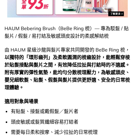
HAUM Bebering Brush（BeBe Ring 梳）— 專為駁髮 / 貼
髮片 / 假髮 / 易打結及敏感頭皮設計的柔感解結梳
由 HAUM 星級沙龍與髮片專家共同開發的 BeBe Ring 梳，
以獨特的「環形齒列」及柔軟圓潤的梳齒設計，能輕鬆穿梭
於貼髮接點與髮片之間，有效降低拉扯與打結時的不適感。
附有厚實的彈性氣墊，能均勻分散梳理壓力，為敏感頭皮、
嬰兒細軟髮、貼髮、假髮與髮片提供更舒適、安全的日常梳
理體驗。
適用對象與場景
有貼髮、接髮或戴假髮／髮片者
頭皮敏感或髮質纖細容易打結者
需要每日柔和按摩、減少拉扯的日常梳理