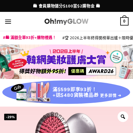
Skip
💳 支援消費券、FPS、八達通、PAYME、信用卡付款
配送港澳
to
content
0
🛍️ 滿額全單93折+購物禮遇！
🏆 2026上半年終得奬榜單出爐＋限時優惠
|
|
|
|
|
|
|
|
|
|
|
|
|
|
滿$599即享93折！
+送$480貨裝禮品🎁
更多詳情 ➜
-29%