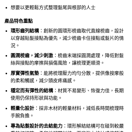
想要以更輕鬆方式整理髮尾與根部的人士
產品特色重點
環形齒列結構
：創新的圓環形梳齒取代直線梳齒，設計
以穿越貼髮接點為優先，減少梳齒卡住接點或髮片的情
況。
圓潤梳齒，減少刺激
：梳齒末端採圓潤處理，降低對髮
絲與接點的摩擦與損傷風險，讓梳理更順滑。
厚實彈性氣墊
：能將梳理壓力均勻分散，提供像按摩般
的柔和觸感，減少頭皮疼痛感。
穩定而有彈性的結構
：材質不易變形、恢復力佳，長期
使用仍保持形狀與功能。
輕量化設計
：採非木材的輕量材料，減低長時間梳理時
手腕負擔。
專為貼髮設計的去結能力
：環形解結結構可在碰到較嚴