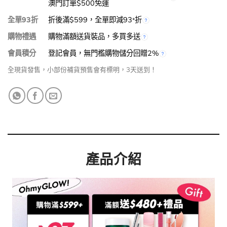
澳門訂單$500免運
全單93折
折後滿$599，全單即減93
折
*
購物禮遇
購物滿額送貨裝品，多買多送
會員積分
登記會員，無門檻購物儲分回贈2%
全現貨發售，小部份補貨預售會有標明，3天送到！
產品介紹