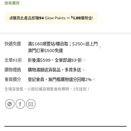
尚有庫存
$
💰購買此產品即賺
94
Glow Points ＝
1.88
購物金!
快遞免運
滿$160順豐站/櫃自取；$250+送上門
澳門訂單$500免運
全單93折
折後滿$599，全單即減93
折
*
購物禮遇
購物滿額送貨裝品，多買多送
會員積分
登記會員，無門檻購物儲分回贈2%
全現貨發售，小部份補貨預售會有標明，3天送到！