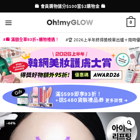
Skip
💳 支援消費券、FPS、八達通、PAYME、信用卡付款
配送港澳
to
content
0
🛍️ 滿額全單93折+購物禮遇！
🏆 2026上半年終得奬榜單出爐＋限時優惠
|
|
|
|
|
|
|
|
|
|
|
|
|
|
滿$599即享93折！
+送$480貨裝禮品🎁
更多詳情 ➜
-44%