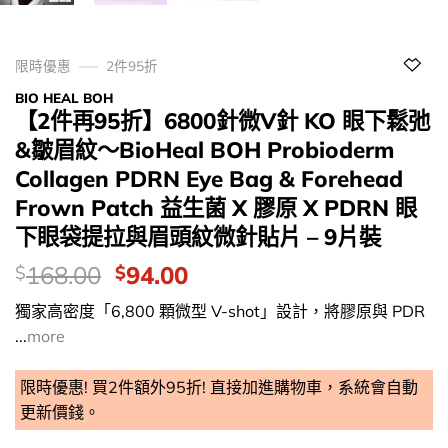
限時優惠
2件95折
BIO HEAL BOH
【2件再95折】6800針微V針 KO 眼下鬆弛
&皺眉紋～BioHeal BOH Probioderm
Collagen PDRN Eye Bag & Forehead
Frown Patch 益生菌 X 膠原 X PDRN 眼
下眼袋提拉與眉頭紋微針貼片 – 9片裝
價
Original
Current
168.00
94.00
$
$
錢：
price
price
獨家高密度「6,800 顆微型 V-shot」設計，將膠原與 PDR
was:
is:
...
more
$168.00.
$94.00.
限時優惠! 買2件額外95折! 直接加進購物車，系統會自動
更新價錢。