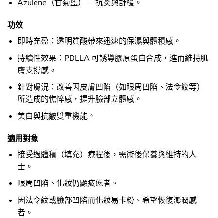
Azulene（甘菊藍）— 抗炎與舒緩。
功效
即時充盈：透明質酸帶來迅速的保濕與體積感。
持續性效果：PDLLA 可誘導膠原蛋白合成，進而維持肌
膚支撐感。
針對膚況：改善因皮膚凹陷（如眼周凹陷、法令紋等）
所造成的憔悴感，提升臉部立體感。
美白與抗皺雙重機能。
適用對象
接受過體積（填充）療程後，需術後保養與維持的人
士。
眼周凹陷、化妝仍顯疲憊者。
因法令紋或臉部凹陷而化妝易卡粉、希望恢復澎潤感
者。