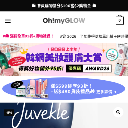
Skip
💳 支援消費券、FPS、八達通、PAYME、信用卡付款
配送港澳
to
content
0
🛍️ 滿額全單93折+購物禮遇！
🏆 2026上半年終得奬榜單出爐＋限時優惠
|
|
|
|
|
|
|
|
|
|
|
|
|
|
滿$599即享93折！
+送$480貨裝禮品🎁
更多詳情 ➜
-8%