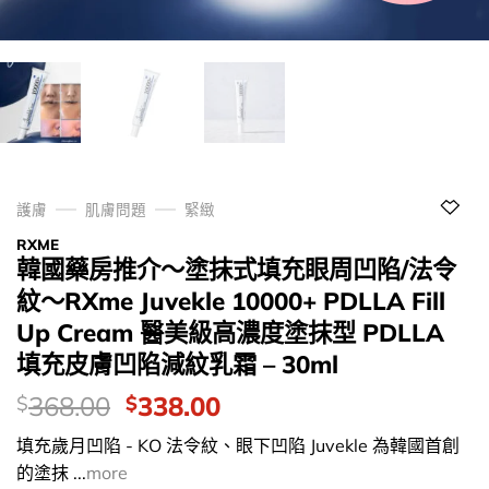
護膚
肌膚問題
緊緻
RXME
韓國藥房推介～塗抹式填充眼周凹陷/法令
紋～RXme Juvekle 10000+ PDLLA Fill
Up Cream 醫美級高濃度塗抹型 PDLLA
填充皮膚凹陷減紋乳霜 – 30ml
價
Original
Current
368.00
338.00
$
$
錢：
price
price
填充歲月凹陷 - KO 法令紋、眼下凹陷 Juvekle 為韓國首創
was:
is:
的塗抹 ...
more
$368.00.
$338.00.