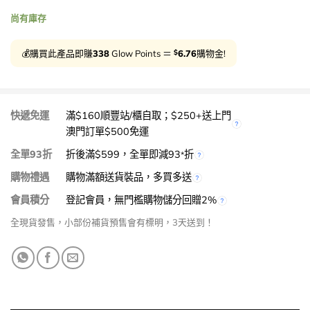
尚有庫存
$
💰購買此產品即賺
338
Glow Points ＝
6.76
購物金!
快遞免運
滿$160順豐站/櫃自取；$250+送上門
澳門訂單$500免運
全單93折
折後滿$599，全單即減93
折
*
購物禮遇
購物滿額送貨裝品，多買多送
會員積分
登記會員，無門檻購物儲分回贈2%
全現貨發售，小部份補貨預售會有標明，3天送到！