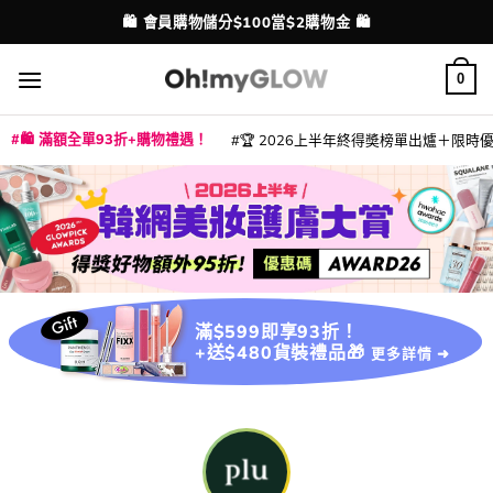
Skip
🛍️ 會員購物儲分$100當$2購物金 🛍️
配送港澳
to
content
0
🛍️ 滿額全單93折+購物禮遇！
🏆 2026上半年終得奬榜單出爐＋限時優惠
|
|
|
|
|
|
|
|
|
|
|
|
|
|
滿$599即享93折！
+送$480貨裝禮品🎁
更多詳情 ➜