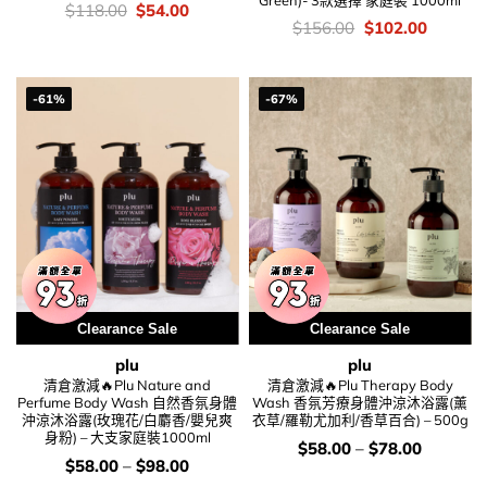
價
Original
Current
$
118.00
$
54.00
錢：
price
price
價
Original
Current
$
156.00
$
102.00
was:
is:
錢：
price
price
$118.00.
$54.00.
was:
is:
$156.00.
$102.00
-61%
-67%
Clearance Sale
Clearance Sale
plu
plu
清倉激減🔥Plu Nature and
清倉激減🔥Plu Therapy Body
Perfume Body Wash 自然香氛身體
Wash 香氛芳療身體沖涼沐浴露(薰
沖涼沐浴露(玫瑰花/白麝香/嬰兒爽
衣草/羅勒尤加利/香草百合) – 500g
身粉) – 大支家庭裝1000ml
價
$
58.00
–
$
78.00
錢：
價
$
58.00
–
$
98.00
錢：