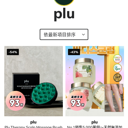
plu
-54%
-43%
plu
plu
Plu Therapy Scalp Massage Brush
No.1銷售5,000萬個～天然無添加