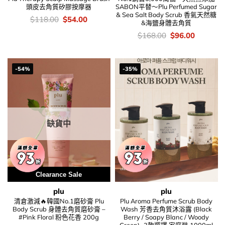
頭皮去角質矽膠按摩器
SABON平替～Plu Perfumed Sugar
& Sea Salt Body Scrub 香氣天然糖
價
Original
Current
$
118.00
$
54.00
&海鹽身體去角質
錢：
price
price
was:
is:
價
Original
Current
$
168.00
$
96.00
$118.00.
$54.00.
錢：
price
price
was:
is:
$168.00.
$96.00.
-54%
-35%
缺貨中
Clearance Sale
plu
plu
清倉激減🔥韓國No.1磨砂膏 Plu
Plu Aroma Perfume Scrub Body
Body Scrub 身體去角質磨砂膏 –
Wash 芳香去角質沐浴露 (Black
#Pink Floral 粉色花香 200g
Berry / Soapy Blanc / Woody
Green)- 3款選擇 家庭裝 1000ml