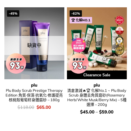
-45%
-62%
🏆 化解NO.1
缺貨中
Clearance Sale
plu
plu
Plu Body Scrub Prestige Therapy
清倉激減🔥🏆 化解No.1 ~ Plu Body
Edition 角質·保濕·抗氧化·修護提亮
Scrub 身體去角質磨砂(Rosemary
核桃殻葡萄籽身體磨砂 – 180g
Herb/White Musk/Berry Mix) – 5種
選擇 – 200g
價
Original
Current
$
118.00
$
65.00
錢：
price
price
價
$
45.00
–
$
59.00
was:
is:
錢：
$118.00.
$65.00.