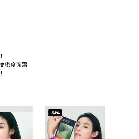
！
，高密度面霜
！
-54%