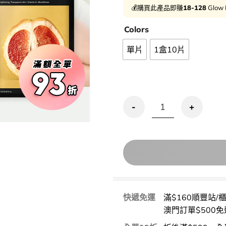
💰購買此產品即賺
18-128
Glow 
Colors
單片
1盒10片
[升級新版] 10分鐘美白～Abib
快遞免運
滿$160順豐站/
澳門訂單$500免