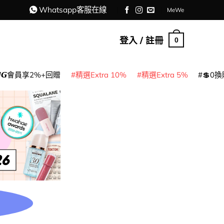
Whatsapp客服在線
MeWe
登入 / 註冊
0
𝙈𝙂會員享2%+回贈
精選Extra 10%
精選Extra 5%
💲0