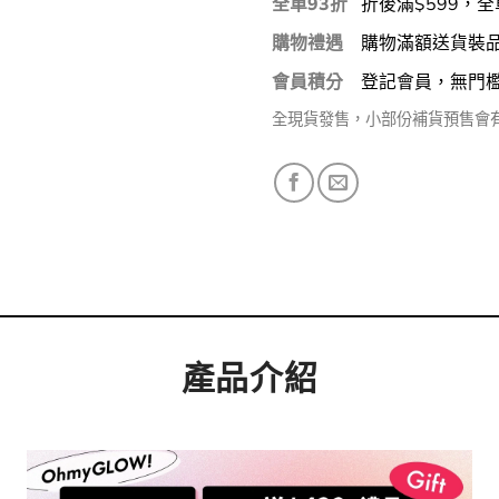
全單93折
折後滿$599，全
購物禮遇
購物滿額送貨裝
會員積分
登記會員，無門
全現貨發售，小部份補貨預售會
產品介紹