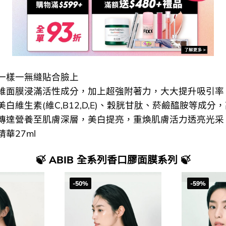
一樣一無縫貼合臉上
維面膜浸滿活性成分，加上超強附著力，大大提升吸引率
白維生素(維C,B12,D,E)、穀胱甘肽、菸鹼醯胺等成分
傳達營養至肌膚深層，美白提亮，重煥肌膚活力透亮光采
華27ml
🍃 ABIB 全系列香口膠面膜系列 🍃
-50%
-59%