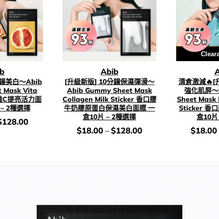
用優惠
Clear
ib
Abib
A
分鐘美白～Abib
[升級新版] 10分鐘保濕彈滑～
清倉激減🔥[
 Mask Vita
Abib Gummy Sheet Mask
強化肌屏～A
口膠維C提亮活力面
Collagen Milk Sticker 香口膠
Sheet Mask
 – 2種選擇
牛奶膠原蛋白保濕美白面膜 一
Sticker 
盒10片 – 2種選擇
盒10片
$
128.00
價
價
$
18.00
–
$
128.00
$
18.00
錢：
錢：