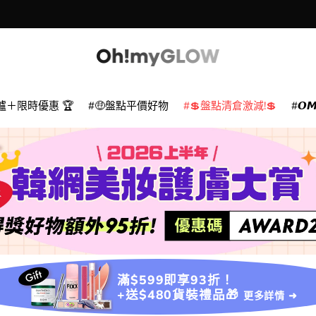
爐＋限時優惠 🏆
🤑盤點平價好物
💲盤點清倉激減!💲
𝙊
滿$599即享93折！
+送$480貨裝禮品🎁
更多詳情 ➜