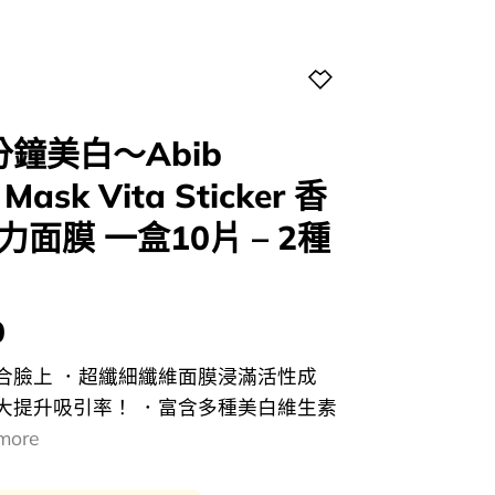
分鐘美白～Abib
Mask Vita Sticker 香
面膜 一盒10片 – 2種
0
合臉上 ．超纖細纖維面膜浸滿活性成
大提升吸引率！ ．富含多種美白維生素
more