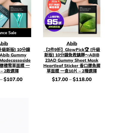
劵 再減5%
ance Sale
bib
Abib
升級新版] 10分鐘
【2件9折】GlowPick🏆 [升級
bib Gummy
新版] 10分鐘急救鎮靜～ABIB
 Madecassoside
23AD Gummy Sheet Mask
香口膠積雪草面膜 一
Heartleaf Sticker 香口膠魚腥
 – 2款選擇
草面膜 一盒10片 – 2種選擇
價
–
$
107.00
$
17.00
–
$
118.00
錢：