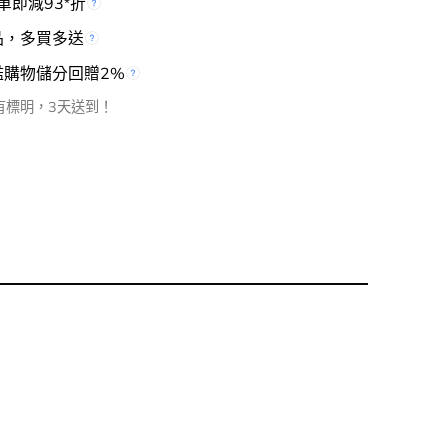
單即減93
折
*
品，多買多送
檻購物儲分回贈2%
有標明，3天送到！