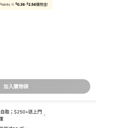
$
$
Points ＝
0.36
-
2.56
購物金!
 Gummy Sheet Mask Vita Sticker 香口膠維C提亮活力面
加入購物袋
櫃自取；$250+送上門
運