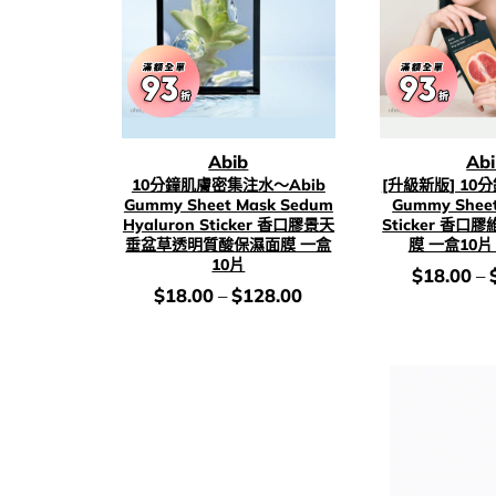
Abib
Ab
10分鐘肌膚密集注水～Abib
[升級新版] 10
Gummy Sheet Mask Sedum
Gummy Sheet
Hyaluron Sticker 香口膠景天
Sticker 香
垂盆草透明質酸保濕面膜 一盒
膜 一盒10片
10片
價
$
18.00
–
錢：
價
$
18.00
–
$
128.00
錢：