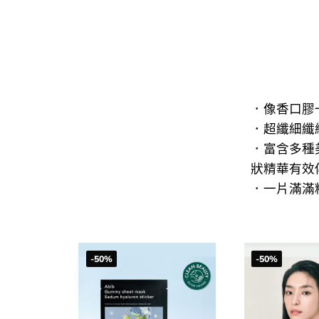
．像香口膠
．超纖細纖
．富含多種美
狀精華有效
．一片滿滿精
-50%
-50%