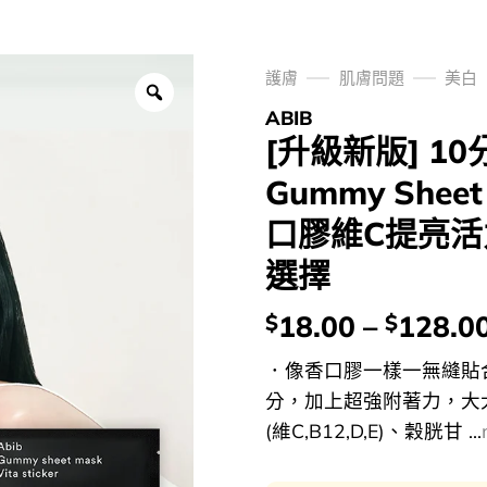
護膚
肌膚問題
美白
ABIB
[升級新版] 10
Gummy Sheet 
口膠維C提亮活力
選擇
價
18.00
–
128.0
$
$
錢：
．像香口膠一樣一無縫貼
分，加上超強附著力，大
(維C,B12,D,E)、穀胱甘 ...