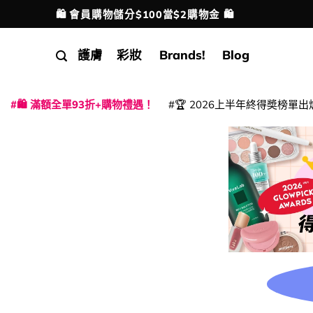
Skip
🛍️ 會員購物儲分$100當$2購物金 🛍️
配送港澳
to
content
護膚
彩妝
Brands!
Blog
🛍️ 滿額全單93折+購物禮遇！
🏆 2026上半年終得奬榜單出
|
|
|
|
|
|
|
|
|
|
|
|
|
|