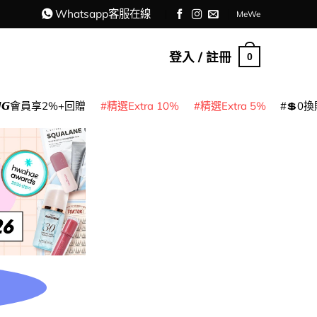
Whatsapp客服在線
MeWe
登入 / 註冊
0
𝙈𝙂會員享2%+回贈
精選Extra 10%
精選Extra 5%
💲0