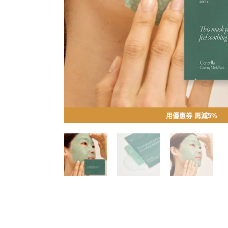
用優惠劵 再減5%