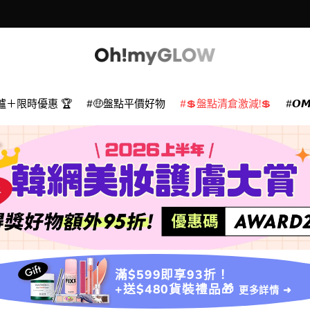
爐＋限時優惠 🏆
🤑盤點平價好物
💲盤點清倉激減!💲
𝙊
滿$599即享93折！
+送$480貨裝禮品🎁
更多詳情 ➜