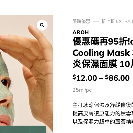
限時優惠
折上折 EXTRA 
AROH
優惠碼再95折!aro
Cooling M
炎保濕面膜 1
價
12.00
–
86.00
$
$
錢：
25ml/pc
主打冰涼保濕及舒緩修復
提高皮膚復原能力的積雪
以及保濕力超卓的蘆薈精華，