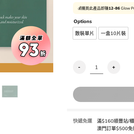
💰購買此產品即賺
12-86
Glow P
Options
散裝單片
一盒10片裝
優惠碼再95折!aroh Cent
用優惠劵 再
快遞免運
滿$160順豐站/
澳門訂單$500免