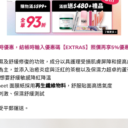
時優惠，結帳時輸入優惠碼【EXTRA5】照價再享5%優
濕及舒緩修復的功效，成分以具護理受損肌膚屏障和提高
為主，並添入治癒炎症與泛紅的茶樹以及保濕力超卓的蘆
/想要舒緩敏感降紅降溫
 Sheet 面膜紙採用
再生纖維物料
，舒服貼面高透氣度
刺激、保濕舒緩測試
受平郵運送。