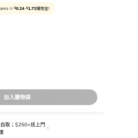
$
$
oints ＝
0.24
-
1.72
購物金!
用
ella Herb Cooling Mask 積雪草蘆薈茶樹降紅消炎保濕面膜 1
減5%
加入購物袋
櫃自取；$250+送上門
運