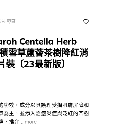
5% 專區
h Centella Herb
ask 積雪草蘆薈茶樹降紅消
0片裝〔23最新版〕
的功效，成分以具護理受損肌膚屏障和
草為主，並添入治癒炎症與泛紅的茶樹
推介 ...
more