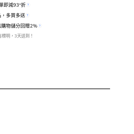
單即減93
折
*
品，多買多送
檻購物儲分回贈2%
有標明，3天送到！