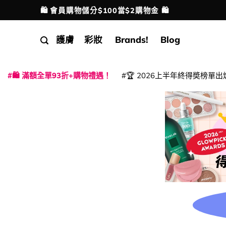
Skip
🛍️ 會員購物儲分$100當$2購物金 🛍️
配送港澳
to
content
護膚
彩妝
Brands!
Blog
🛍️ 滿額全單93折+購物禮遇！
🏆 2026上半年終得奬榜單出
|
|
|
|
|
|
|
|
|
|
|
|
|
|