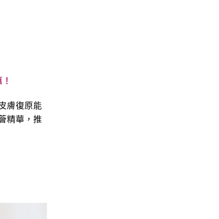
惠！
皮膚復原能
薈精華，推