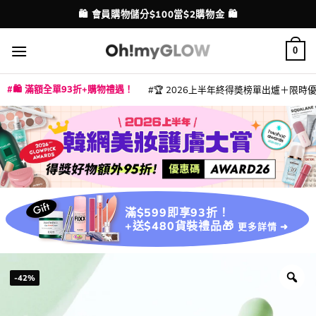
Skip
💳 支援消費券、FPS、八達通、PAYME、信用卡付款
配送港澳
to
content
0
🛍️ 滿額全單93折+購物禮遇！
🏆 2026上半年終得奬榜單出爐＋限時優惠
|
|
|
|
|
|
|
|
|
|
|
|
|
|
滿$599即享93折！
+送$480貨裝禮品🎁
更多詳情 ➜
-42%