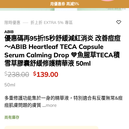
用優惠劵 再減5%
限時優惠
折上折 EXTRA 5% 專區
ABIB
優惠碼再95折!5秒舒緩減紅消炎 改善痘痘
～ABIB Heartleaf TECA Capsule
Serum Calming Drop 💚魚腥草TECA積
雪草膠囊舒緩修護精華液 50ml
價
Original
Current
238.00
139.00
$
$
錢：
price
price
50ml
was:
is:
$238.00.
$139.00.
多重修護功能集於一身的精華液，特別適合有反覆無常&痘
痘肌膚問題的膚質 ...
more
尚有庫存