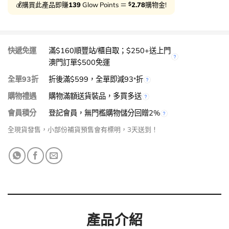
$
💰購買此產品即賺
139
Glow Points ＝
2.78
購物金!
快遞免運
滿$160順豐站/櫃自取；$250+送上門
澳門訂單$500免運
全單93折
折後滿$599，全單即減93
折
*
購物禮遇
購物滿額送貨裝品，多買多送
會員積分
登記會員，無門檻購物儲分回贈2%
全現貨發售，小部份補貨預售會有標明，3天送到！
產品介紹