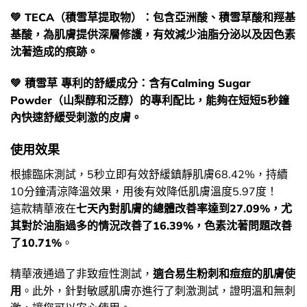
💚 TECA（積雪草提取物）：包含亞洲酸、積雪草酸和羥基
基酸，為肌膚提供深層修護，有效減少油脂分泌以及因色素
沈著造成的痕跡。
💚 積雪草 專利的舒緩成分：含有Calming Sugar
Powder（山梨醇和泛醇）的專利配比，能夠在短短5秒鐘
內快速舒緩受刺激的皮膚。
使用效果
根據臨床測試，5秒立即有效舒緩鎮靜肌膚68.42%，持續
10分鐘清涼降溫效果，用後有效降低肌膚溫度5.97度！
這款精華液在
七天內對肌膚的總體改善率達到27.09%，尤
其對於油脂過多的情況改善了16.39%，色素沈著問題改善
了10.71%
。
精華液通過了非致痘性測試，
適合易生粉刺和痘痘的肌膚使
用
。此外，針對敏感肌膚亦進行了刺激測試，證明溫和無刺