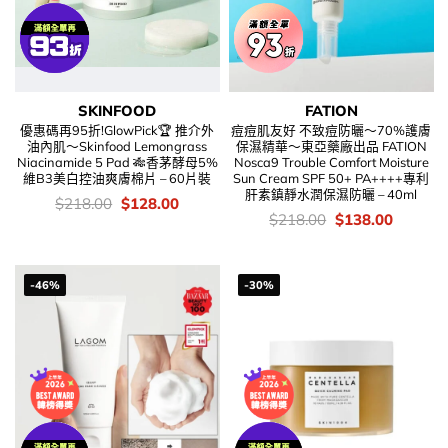
SKINFOOD
FATION
優惠碼再95折!GlowPick🏆 推介外
痘痘肌友好 不致痘防曬～70%護膚
油內肌～Skinfood Lemongrass
保濕精華～東亞藥廠出品 FATION
Niacinamide 5 Pad 🎋香茅酵母5%
Nosca9 Trouble Comfort Moisture
維B3美白控油爽膚棉片 – 60片裝
Sun Cream SPF 50+ PA++++專利
肝素鎮靜水潤保濕防曬 – 40ml
價
Original
Current
$
218.00
$
128.00
錢：
price
price
價
Original
Current
$
218.00
$
138.00
was:
is:
錢：
price
price
$218.00.
$128.00.
was:
is:
$218.00.
$138.00
-46%
-30%