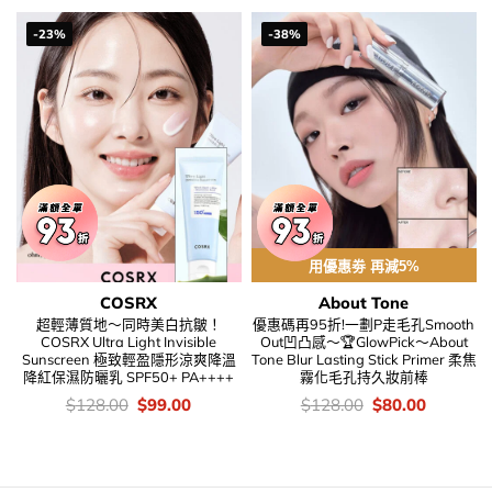
-23%
-38%
用優惠劵 再減5%
COSRX
About Tone
超輕薄質地～同時美白抗皺！
優惠碼再95折!一劃P走毛孔Smooth
COSRX Ultra Light Invisible
Out凹凸感～🏆GlowPick～About
Sunscreen 極致輕盈隱形涼爽降溫
Tone Blur Lasting Stick Primer 柔焦
降紅保濕防曬乳 SPF50+ PA++++
霧化毛孔持久妝前棒
價
Original
Current
價
Original
Current
$
128.00
$
99.00
$
128.00
$
80.00
錢：
price
price
錢：
price
price
was:
is:
was:
is:
$128.00.
$99.00.
$128.00.
$80.00.