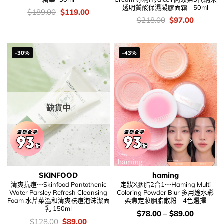
透明質酸保濕凝膠面霜 – 50ml
價
Original
Current
$
189.00
$
119.00
錢：
price
price
價
Original
Current
$
218.00
$
97.00
was:
is:
錢：
price
price
$189.00.
$119.00.
was:
is:
$218.00.
$97.00.
-30%
-43%
缺貨中
SKINFOOD
haming
清爽抗痘～Skinfood Pantothenic
定妝X胭脂2合1～Haming Multi
Water Parsley Refresh Cleansing
Coloring Powder Blur 多用途水彩
Foam 水芹菜溫和清爽袪痘泡沫潔面
柔焦定妝胭脂散粉 – 4色選擇
乳 150ml
價
$
78.00
–
$
89.00
錢：
價
Original
Current
$
128.00
$
89.00