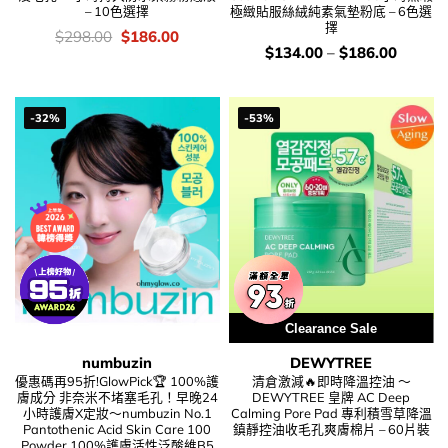
– 10色選擇
極緻貼服絲絨純素氣墊粉底 – 6色選
擇
價
Original
Current
$
298.00
$
186.00
錢：
price
price
價
$
134.00
–
$
186.00
was:
is:
錢：
$298.00.
$186.00.
-32%
-53%
Clearance Sale
numbuzin
DEWYTREE
優惠碼再95折!GlowPick🏆 100%護
清倉激減🔥即時降溫控油 ～
膚成分 非奈米不堵塞毛孔！早晚24
DEWYTREE 皇牌 AC Deep
小時護膚X定妝～numbuzin No.1
Calming Pore Pad 專利積雪草降溫
Pantothenic Acid Skin Care 100
鎮靜控油收毛孔爽膚棉片 – 60片裝
Powder 100%護膚活性泛酸維B5