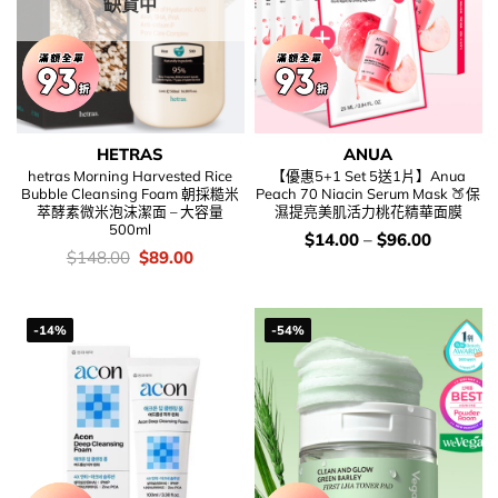
缺貨中
HETRAS
ANUA
hetras Morning Harvested Rice
【優惠5+1 Set 5送1片】Anua
Bubble Cleansing Foam 朝採糙米
Peach 70 Niacin Serum Mask 🍑保
萃酵素微米泡沫潔面 – 大容量
濕提亮美肌活力桃花精華面膜
500ml
價
$
14.00
–
$
96.00
錢：
價
Original
Current
$
148.00
$
89.00
錢：
price
price
was:
is:
$148.00.
$89.00.
-14%
-54%