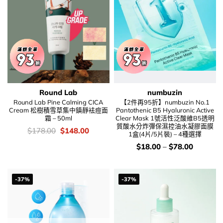
Round Lab
numbuzin
Round Lab Pine Calming CICA
【2件再95折】numbuzin No.1
Cream 松樹積雪草集中鎮靜袪痘面
Pantothenic B5 Hyaluronic Active
霜 – 50ml
Clear Mask 1號活性泛酸維B5透明
質酸水分炸彈保濕控油水凝膠面膜
價
Original
Current
$
178.00
$
148.00
1盒(4片/5片裝) – 4種選擇
錢：
price
price
was:
is:
價
$
18.00
–
$
78.00
$178.00.
$148.00.
錢：
-37%
-37%