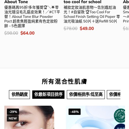
About Tone
too cool for school
Ab
優惠碼再95折!多年獲奬🏆＼🌟零
補妝定妝油肌恩物～告別尷尬油
優
油光隱沒毛孔磨皮效果！／#CT平
光！#自留款 🏆Too Cool For
Sm
替！About Tone Blur Powder
School Finish Setting Oil Paper 零
～Ab
Pact 超柔焦輕盈純素有色定妝粉
油光吸油紙 50片＋送Refilll 50片
Pr
餅 – 5色選擇
價
Original
Current
價
$
78.00
$
49.00
$
1
錢：
price
price
錢
價
Original
Current
$
98.00
$
64.00
was:
is:
錢：
price
price
$78.00.
$49.00.
was:
is:
$98.00.
$64.00.
所有混合性肌膚
依熱銷度
依最新項目排序
依價格排序:低至高
依價格排序
-29%
-48%
NEW