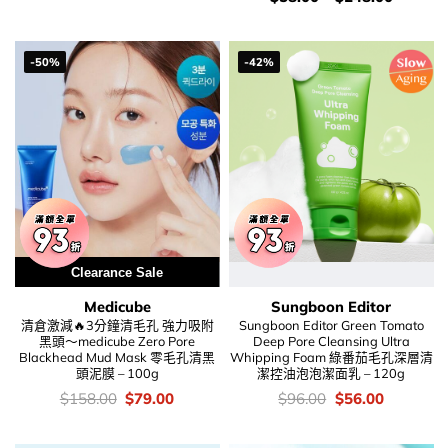
錢：
-50%
-42%
Clearance Sale
Medicube
Sungboon Editor
清倉激減🔥3分鐘清毛孔 強力吸附
Sungboon Editor Green Tomato
黑頭～medicube Zero Pore
Deep Pore Cleansing Ultra
Blackhead Mud Mask 零毛孔清黑
Whipping Foam 綠番茄毛孔深層清
頭泥膜 – 100g
潔控油泡泡潔面乳 – 120g
價
Original
Current
價
Original
Current
$
158.00
$
79.00
$
96.00
$
56.00
錢：
price
price
錢：
price
price
was:
is:
was:
is:
$158.00.
$79.00.
$96.00.
$56.00.