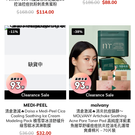
價
Original
Current
$
186.00
$
88.00
控油控痘抗粉刺柔焦蜜粉
錢：
price
price
was:
is:
價
Original
Current
$
168.00
$
114.00
$186.00.
$88.00.
錢：
price
price
was:
is:
$168.00.
$114.00.
-11%
-38%
缺貨中
Clearance Sale
Clearance Sale
MEDI-PEEL
molvany
清倉激減🔥Daiso x Medi-Peel Cica
清倉激減🔥消炎抗痘鎮靜～
Cooling Soothing Ice Cream
MOLVANY Artichoke Soothing
Modeling Pack 積雪草冰涼舒緩升
Acne Pore Toner Pad 高純度洋薊素
級雪糕冰淇淋軟膜
魚腥草舒緩痘痘抗炎控油毛孔護理
爽膚棉片 – 70片裝
價
Original
Current
$
36.00
$
32.00