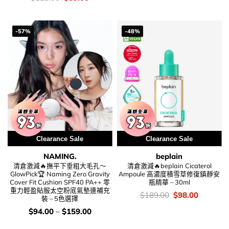
錢：
price
price
was:
is:
$128.00.
$89.00.
-57%
-48%
Clearance Sale
Special Price
Clearance Sale
NAMING.
beplain
清倉激減🔥撫平下垂粗大毛孔～
清倉激減🔥beplain Cicaterol
GlowPick🏆 Naming Zero Gravity
Ampoule 高濃度積雪草修復鎮靜安
Cover Fit Cushion SPF40 PA++ 零
瓶精華 – 30ml
重力輕盈貼服太空粉底氣墊連補充
價
Original
Current
$
189.00
$
98.00
裝 – 5色選擇
錢：
price
price
was:
is:
價
$
94.00
–
$
159.00
$189.00.
$98.00.
錢：