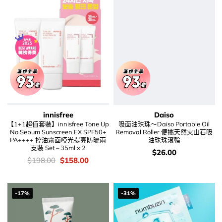
innisfree
Daiso
【1+1超值套裝】innisfree Tone Up
吸面油珠珠～Daiso Portable Oil
No Sebum Sunscreen EX SPF50+
Removal Roller 便攜天然火山石吸
PA++++ 控油霧面啞光提亮防曬兩
油珠珠滾輪
支裝 Set – 35ml x 2
價
$
26.00
錢：
價
Original
Current
$
198.00
$
158.00
錢：
price
price
was:
is:
$198.00.
$158.00.
-17%
-31%