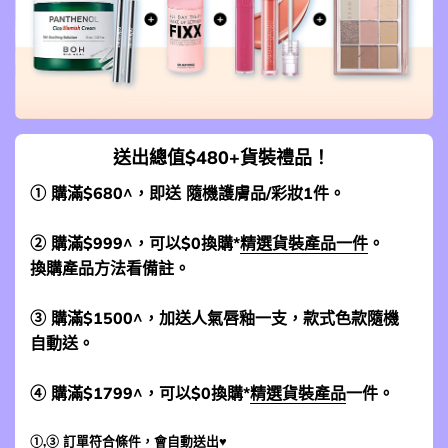
送出總值$480+貨裝禮品！
① 購滿$680^，即送 隨機護膚品/彩妝1件。
② 購滿$999^，可以$0換購*
精選貨裝產品一件
。
換購產品方法看備註。
③ 購滿$1500^，加送人氣唇釉一支，款式色款隨機
自動送。
④ 購滿$1799^，可以$0換購*
精選貨裝產品
一件。
①,③ 訂單符合條件，會自動送出♥