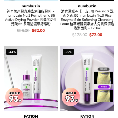
numbuzin
numbuzin
神奇萬用粉奇蹟告別油脂粉刺～
清倉激減🔥【一支3用 Peeling X 洗
numbuzin No.1 Pantothenic B5
面 X 面膜】numbuzin No.3 Rice
Active Drying Powder 高濃度活性
Enzyme Skin Softening Cleansing
泛酸B5 多用途濃縮舒緩粉
Foam 植萃米酵素嫩膚去角質深清泡
泡潔面乳 – 170ml
價
Original
Current
$
96.00
$
62.00
錢：
price
price
價
Original
Current
$
128.00
$
72.00
was:
is:
錢：
price
price
$96.00.
$62.00.
was:
is:
$128.00.
$72.00.
-43%
-36%
FATION
FATION