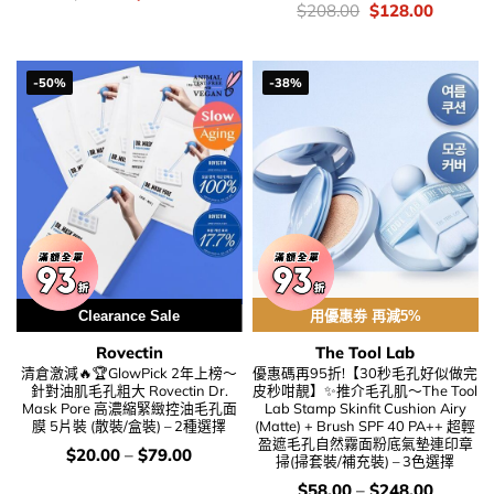
錢：
price
price
價
Original
Current
$
208.00
$
128.00
was:
is:
錢：
price
price
$36.00.
$32.00.
was:
is:
$208.00.
$128.00
-50%
-38%
Clearance Sale
用優惠劵 再減5%
Rovectin
The Tool Lab
清倉激減🔥🏆GlowPick 2年上榜～
優惠碼再95折!【30秒毛孔好似做完
針對油肌毛孔粗大 Rovectin Dr.
皮秒咁靚】✨推介毛孔肌～The Tool
Mask Pore 高濃縮緊緻控油毛孔面
Lab Stamp Skinfit Cushion Airy
膜 5片裝 (散裝/盒裝) – 2種選擇
(Matte) + Brush SPF 40 PA++ 超輕
盈遮毛孔自然霧面粉底氣墊連印章
價
$
20.00
–
$
79.00
掃(掃套裝/補充裝) – 3色選擇
錢：
價
$
58.00
–
$
248.00