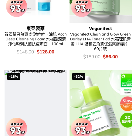
東亞製藥
Veganifect
韓國藥房熱賣 針對痘痘、油肌 Acon
Veganifect Clean and Glow Green
Deep Cleansing Foam 水楊酸深清
Barley LHA Toner Pad 水亮理肌青
淨化粉刺抗菌抗痘潔面 – 100ml
麥 LHA 溫和去角質保濕爽膚棉片 –
60片裝
價
Original
Current
$
148.00
$
128.00
錢：
price
price
價
Original
Current
$
189.00
$
86.00
was:
is:
錢：
price
price
$148.00.
$128.00.
was:
is:
$189.00.
$86.00.
-18%
-52%