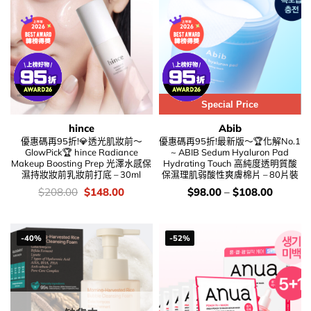
Special Price
hince
Abib
優惠碼再95折!💎透光肌妝前～
優惠碼再95折!最新版～🏆化解No.1
GlowPick🏆 hince Radiance
~ ABIB Sedum Hyaluron Pad
Makeup Boosting Prep 光澤水感保
Hydrating Touch 高純度透明質酸
濕持妝妝前乳妝前打底 – 30ml
保濕理肌弱酸性爽膚棉片 – 80片裝
價
Original
Current
價
$
208.00
$
148.00
$
98.00
–
$
108.00
錢：
price
price
錢：
was:
is:
$208.00.
$148.00.
-40%
-52%