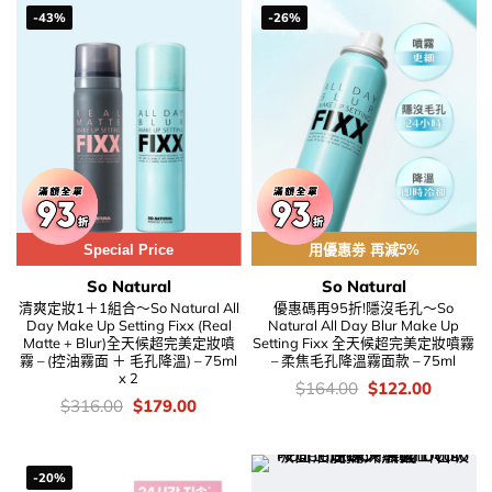
-43%
-26%
Special Price
用優惠劵 再減5%
So Natural
So Natural
清爽定妝1＋1組合～So Natural All
優惠碼再95折!隱沒毛孔～So
Day Make Up Setting Fixx (Real
Natural All Day Blur Make Up
Matte + Blur)全天候超完美定妝噴
Setting Fixx 全天候超完美定妝噴霧
霧 – (控油霧面 ＋ 毛孔降溫) – 75ml
– 柔焦毛孔降溫霧面款 – 75ml
x 2
價
Original
Current
$
164.00
$
122.00
錢：
price
price
價
Original
Current
$
316.00
$
179.00
was:
is:
錢：
price
price
$164.00.
$122.00
was:
is:
$316.00.
$179.00.
-20%