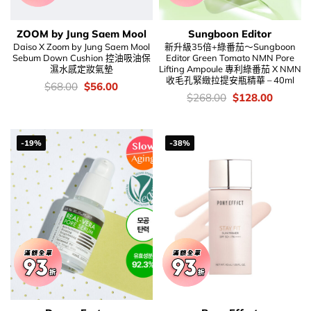
ZOOM by Jung Saem Mool
Sungboon Editor
Daiso X Zoom by Jung Saem Mool
新升級35倍+綠番茄～Sungboon
Sebum Down Cushion 控油吸油保
Editor Green Tomato NMN Pore
濕水感定妝氣墊
Lifting Ampoule 專利綠番茄 X NMN
收毛孔緊緻拉提安瓶精華 – 40ml
價
Original
Current
$
68.00
$
56.00
錢：
price
price
價
Original
Current
$
268.00
$
128.00
was:
is:
錢：
price
price
$68.00.
$56.00.
was:
is:
$268.00.
$128.00
-19%
-38%