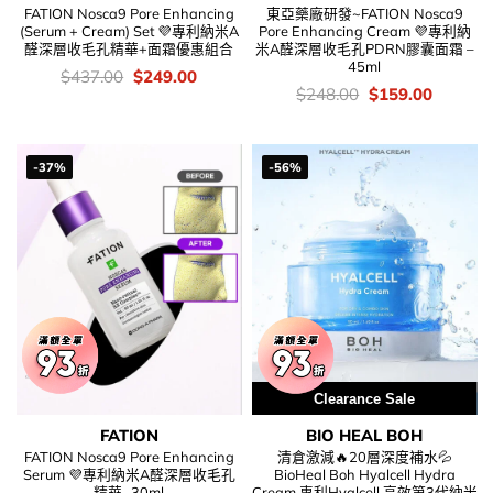
FATION Nosca9 Pore Enhancing
東亞藥廠研發~FATION Nosca9
(Serum + Cream) Set 💜專利納米A
Pore Enhancing Cream 💜專利納
醛深層收毛孔精華+面霜優惠組合
米A醛深層收毛孔PDRN膠囊面霜 –
45ml
價
Original
Current
$
437.00
$
249.00
錢：
price
price
價
Original
Current
$
248.00
$
159.00
was:
is:
錢：
price
price
$437.00.
$249.00.
was:
is:
$248.00.
$159.00
-37%
-56%
Clearance Sale
FATION
BIO HEAL BOH
FATION Nosca9 Pore Enhancing
清倉激減🔥20層深度補水💦
Serum 💜專利納米A醛深層收毛孔
BioHeal Boh Hyalcell Hydra
精華- 30ml
Cream 專利Hyalcell 高效第3代納米