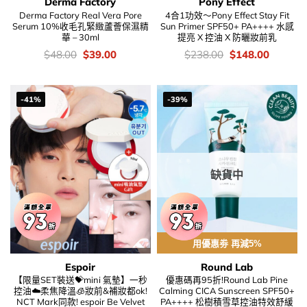
Derma Factory
Pony Effect
Derma Factory Real Vera Pore
4合1功效～Pony Effect Stay Fit
Serum 10%收毛孔緊緻蘆薈保濕精
Sun Primer SPF50+ PA++++ 水感
華 – 30ml
提亮 X 控油 X 防曬妝前乳
價
Original
Current
價
Original
Current
$
48.00
$
39.00
$
238.00
$
148.00
錢：
price
price
錢：
price
price
was:
is:
was:
is:
$48.00.
$39.00.
$238.00.
$148.00
-41%
-39%
缺貨中
用優惠劵 再減5%
Espoir
Round Lab
【限量SET裝送💝mini 氣墊】一秒
優惠碼再95折!Round Lab Pine
控油☁️柔焦降溫🧊妝前&補妝都ok!
Calming CICA Sunscreen SPF50+
NCT Mark同款! espoir Be Velvet
PA++++ 松樹積雪草控油特效舒緩