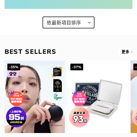
BEST SELLERS
更多
-35%
-37%
🏆🏆