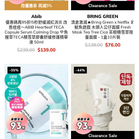
用優惠劵 再減5%
Clearance Sale
Abib
BRING GREEN
優惠碼再95折!5秒舒緩減紅消炎 改
清倉激減🔥Bring Green x Netflix 🦑
善痘痘～ABIB Heartleaf TECA
魷魚遊戲 木頭人公仔面膜 Fresh
Capsule Serum Calming Drop 💚魚
Mask Tea Tree Cica 茶樹積雪草限
腥草TECA積雪草膠囊舒緩修護精華
量面膜 – 1盒10片裝
液 50ml
價
Original
Current
$
138.00
$
76.00
錢：
price
price
價
Original
Current
$
238.00
$
139.00
was:
is:
錢：
price
price
$138.00.
$76.00.
was:
is:
$238.00.
$139.00.
-35%
-44%
Clearance Sale