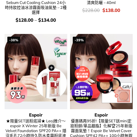
Sebum Cut Cooling Cushion 24小
清爽防曬 – 40ml
時持妝控油冰涼霧面吸油氣墊 – 2種
價
Original
Current
$
228.00
$
138.00
選擇
錢：
price
price
was:
is:
價
$
128.00
–
$
134.00
$228.00.
$138.00
錢：
-38%
-39%
Espoir
Espoir
★限量SET送粉底掃★ LeoJ推介～
優惠碼再95折!【限量SET送mini定
espoir X Winter 25年新版 Be
妝粉餅/單品胭脂】化解🏆25年新版
Velvet Foundation SPF20 PA++ 隱
霧面氣墊！Espoir Be Velvet Cover
沒毛孔72小時持久防水柔霧粉底液
Cushion SPF42 PA++ 100小時無瑕