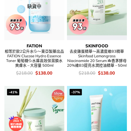
缺貨中
FATION
SKINFOOD
相等於飲2公升水💦～東亞製藥出品
去皮雞蛋精華～高濃度維B3精華
FATION Clucose Hydro Essence
Skinfood Lemongrass
Toner 葡萄糖💦水庫高效保濕鎖水
Niacinamide 20 Serum 🎋香茅酵母
爽膚水 – 大容量 500ml
20%維B3提亮水潤控油精華 – 50ml
價
Original
Current
價
Original
Current
$
218.00
$
138.00
$
218.00
$
138.00
錢：
price
price
錢：
price
price
was:
is:
was:
is:
$218.00.
$138.00.
$218.00.
$138.00
-41%
-37%