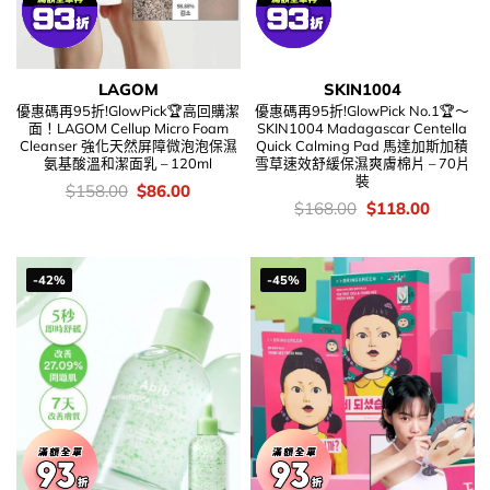
LAGOM
SKIN1004
優惠碼再95折!GlowPick🏆高回購潔
優惠碼再95折!GlowPick No.1🏆～
面！LAGOM Cellup Micro Foam
SKIN1004 Madagascar Centella
Cleanser 強化天然屏障微泡泡保濕
Quick Calming Pad 馬達加斯加積
氨基酸溫和潔面乳 – 120ml
雪草速效舒緩保濕爽膚棉片 – 70片
裝
價
Original
Current
$
158.00
$
86.00
錢：
price
price
價
Original
Current
$
168.00
$
118.00
was:
is:
錢：
price
price
$158.00.
$86.00.
was:
is:
$168.00.
$118.00
-42%
-45%