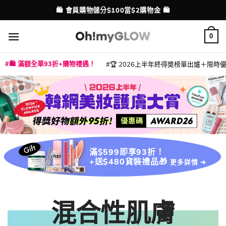
Skip
💳 支援消費券、FPS、八達通、PAYME、信用卡付款
配送港澳
to
content
0
🛍️ 滿額全單93折+購物禮遇！
🏆 2026上半年終得奬榜單出爐＋限時優惠
|
|
|
|
|
|
|
|
|
|
|
|
|
|
滿$599即享93折！
+送$480貨裝禮品🎁
更多詳情 ➜
混合性肌膚