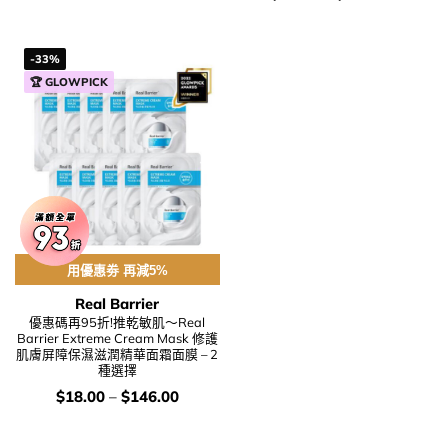
was:
is:
錢：
$278.00.
$159.00.
-33%
🏆 GLOWPICK
用優惠劵 再減5%
Real Barrier
優惠碼再95折!推乾敏肌～Real
Barrier Extreme Cream Mask 修護
肌膚屏障保濕滋潤精華面霜面膜 – 2
種選擇
價
$
18.00
–
$
146.00
錢：