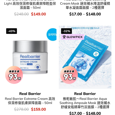
Light 高效保濕修復肌膚屏障輕盈保
Cream Mask 速效補水降溫舒緩精
濕面霜 – 50ml
華水凝面霜面膜 – 2種選擇
價
Original
Current
價
$
248.00
$
149.00
$
17.00
–
$
148.00
錢：
price
price
錢：
was:
is:
$248.00.
$149.00.
-43%
-32%
🏆 GLOWPICK
Real Barrier
Real Barrier
Real Barrier Extreme Cream 高效
推乾敏肌～Real Barrier Aqua
保濕修復肌膚屏障面霜 – 50ml
Soothing Ampoule Mask 速效補水
舒緩安瓶精華竹炭面膜 – 2種選擇
價
Original
Current
$
278.00
$
159.00
錢：
price
price
價
$
17.00
–
$
148.00