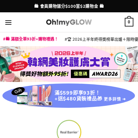
Skip
🛍️ 會員購物儲分$100當$2購物金 🛍️
配送港澳
to
content
0
🛍️ 滿額全單93折+購物禮遇！
🏆 2026上半年終得奬榜單出爐＋限時優惠
|
|
|
|
|
|
|
|
|
|
|
|
|
|
滿$599即享93折！
+送$480貨裝禮品🎁
更多詳情 ➜