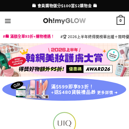
Skip
🛍️ 會員購物儲分$100當$2購物金 🛍️
配送港澳
to
content
0
🛍️ 滿額全單93折+購物禮遇！
🏆 2026上半年終得奬榜單出爐＋限時優惠
|
|
|
|
|
|
|
|
|
|
|
|
|
|
滿$599即享93折！
+送$480貨裝禮品🎁
更多詳情 ➜