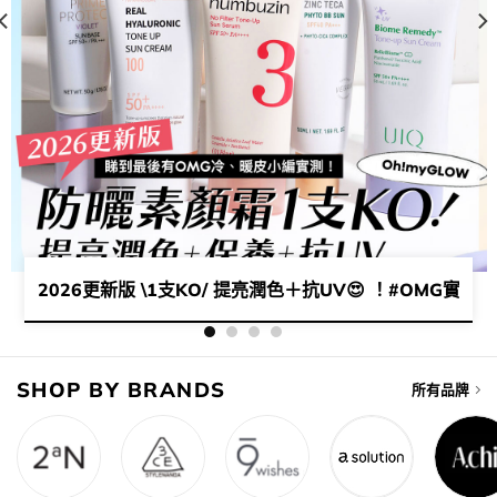
​？不如嚟OMG入手小眾好物s😈​💕​ ​
2026更新版 \1支KO/ 提亮潤色＋抗UV😍 ！#OMG實測
SHOP BY BRANDS
所有品牌