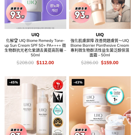
UIQ
UIQ
化解🏆 UIQ Biome Remedy Tone-
強化肌膚屏障 改善問題膚質～UIQ
up Sun Cream SPF 50+ PA++++ 微
Biome Barrier Panthesive Cream
生物群抗光老化紫調去黃提高防曬 –
專利微生物群活性益生菌泛醇保濕
50ml
面霜 – 50ml
價
Original
Current
價
Original
Current
$
208.00
$
112.00
$
286.00
$
159.00
錢：
price
price
錢：
price
price
was:
is:
was:
is:
$208.00.
$112.00.
$286.00.
$159.00
-45%
-43%