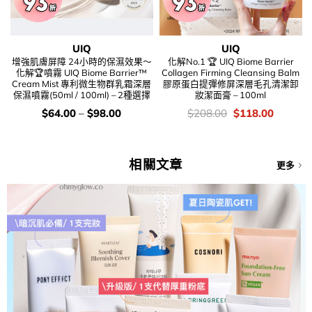
UIQ
UIQ
增強肌膚屏障 24小時的保濕效果～
化解No.1 🏆 UIQ Biome Barrier
化解🏆噴霧 UIQ Biome Barrier™
Collagen Firming Cleansing Balm
Cream Mist 專利微生物群乳霜深層
膠原蛋白提彈修屏深層毛孔清潔卸
保濕噴霧(50ml / 100ml) – 2種選擇
妝潔面膏 – 100ml
價
價
Original
Current
$
64.00
–
$
98.00
$
208.00
$
118.00
錢：
錢：
price
price
was:
is:
$208.00.
$118.00
相關文章
更多