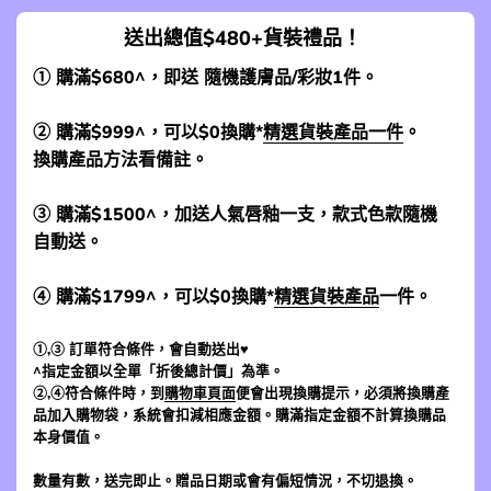
送出總值$480+貨裝禮品！
① 購滿$680^，即送 隨機護膚品/彩妝1件。
② 購滿$999^，可以$0換購*
精選貨裝產品一件
。
換購產品方法看備註。
③ 購滿$1500^，加送人氣唇釉一支，款式色款隨機
自動送。
④ 購滿$1799^，可以$0換購*
精選貨裝產品
一件。
①,③ 訂單符合條件，會自動送出♥
^指定金額以全單「折後總計價」為準。
②,④符合條件時，到
購物車頁面
便會出現換購提示，必須將換購產
品加入購物袋，系統會扣減相應金額。購滿指定金額不計算換購品
本身價值。
數量有數，送完即止。贈品日期或會有偏短情況，不切退換。