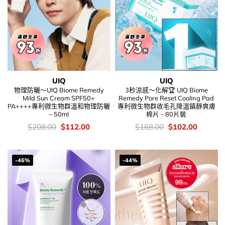
UIQ
UIQ
物理防曬～UIQ Biome Remedy
3秒涼感～化解🏆 UIQ Biome
Mild Sun Cream SPF50+
Remedy Pore Reset Cooling Pad
PA++++專利微生物群溫和物理防曬
專利微生物群收毛孔降溫鎮靜爽膚
– 50ml
棉片 – 80片裝
價
Original
Current
價
Original
Current
$
208.00
$
112.00
$
168.00
$
102.00
錢：
price
price
錢：
price
price
was:
is:
was:
is:
$208.00.
$112.00.
$168.00.
$102.00
-46%
-44%