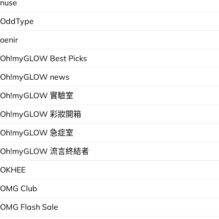
nuse
OddType
oenir
Oh!myGLOW Best Picks
Oh!myGLOW news
Oh!myGLOW 實驗室
Oh!myGLOW 彩妝開箱
Oh!myGLOW 急症室
Oh!myGLOW 流言終結者
OKHEE
OMG Club
OMG Flash Sale