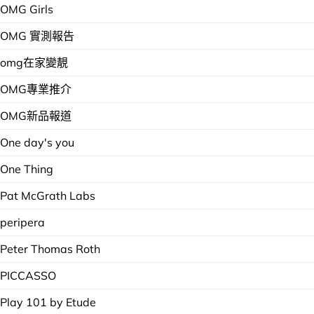
OMG Girls
OMG 實測報告
omg在家變靚
OMG專業推介
OMG新品報道
One day's you
One Thing
Pat McGrath Labs
peripera
Peter Thomas Roth
PICCASSO
Play 101 by Etude