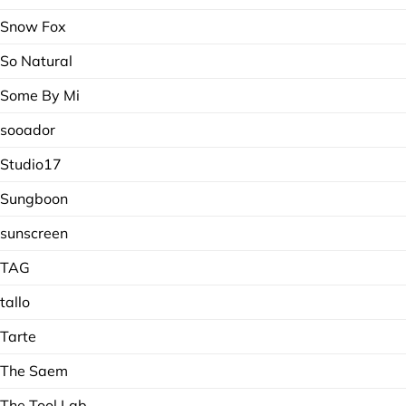
Snow Fox
So Natural
Some By Mi
sooador
Studio17
Sungboon
sunscreen
TAG
tallo
Tarte
The Saem
The Tool Lab