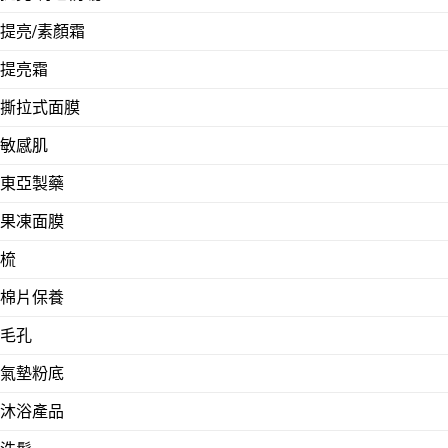
提亮/素顏霜
提亮霜
撕拉式面膜
敏感肌
東亞製藥
果凍面膜
梳
棉片保養
毛孔
氣墊粉底
沐浴產品