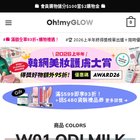
Skip
💳 支援消費券、FPS、八達通、PAYME、信用卡付款
配送港澳
to
content
0
🛍️ 滿額全單93折+購物禮遇！
🏆 2026上半年終得奬榜單出爐＋限時優惠
|
|
|
|
|
|
|
|
|
|
|
|
|
|
滿$599即享93折！
+送$480貨裝禮品🎁
更多詳情 ➜
商品 COLORS
W01 ODI MILK