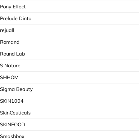
Pony Effect
Prelude Dinto
rejuall
Romand
Round Lab
S.Nature
SHHOM
Sigma Beauty
SKIN1004
SkinCeuticals
SKINFOOD
Smashbox