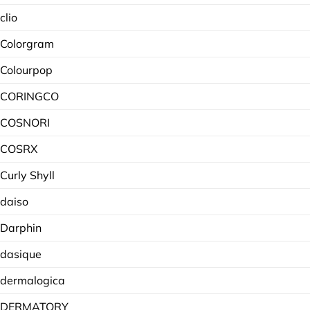
clio
Colorgram
Colourpop
CORINGCO
COSNORI
COSRX
Curly Shyll
daiso
Darphin
dasique
dermalogica
DERMATORY