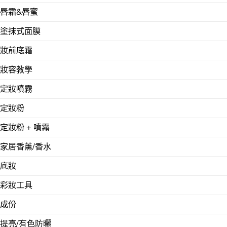
唇霜&唇蜜
塗抹式面膜
妝前底霜
妝容教學
定妝噴霧
定妝粉
定妝粉 + 噴霧
家居香薰/香水
底妝
彩妝工具
成份
提亮/有色防曬