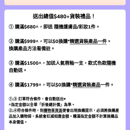
送出總值$480+貨裝禮品！
① 購滿$680^，即送 隨機護膚品/彩妝1件。
② 購滿$999^，可以$0換購*
精選貨裝產品一件
。
換購產品方法看備註。
③ 購滿$1500^，加送人氣唇釉一支，款式色款隨機
自動送。
④ 購滿$1799^，可以$0換購*
精選貨裝產品
一件。
①,③ 訂單符合條件，會自動送出♥
^指定金額以全單「折後總計價」為準。
②,④符合條件時，到
購物車頁面
便會出現換購提示，必須將換購產
品加入購物袋，系統會扣減相應金額。購滿指定金額不計算換購品
本身價值。