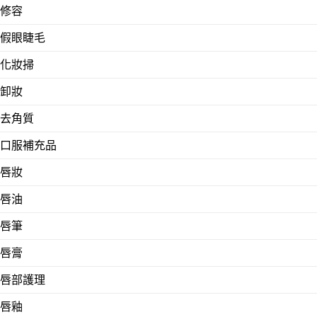
修容
假眼睫毛
化妝掃
卸妝
去角質
口服補充品
唇妝
唇油
唇筆
唇膏
唇部護理
唇釉