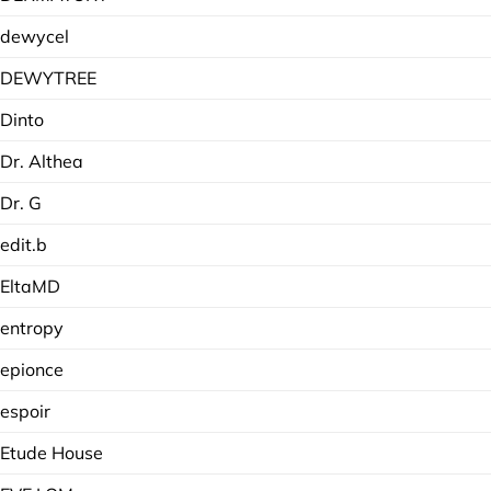
dewycel
DEWYTREE
Dinto
Dr. Althea
Dr. G
edit.b
EltaMD
entropy
epionce
espoir
Etude House