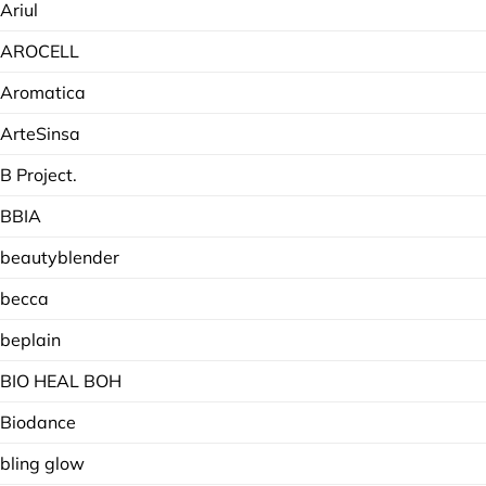
Ariul
AROCELL
Aromatica
ArteSinsa
B Project.
BBIA
beautyblender
becca
beplain
BIO HEAL BOH
Biodance
bling glow