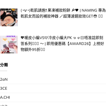
(◔౪◔)乾肌請進❗ 果凍補妝粉餅 🔎🖤 | NAMING 專為
乾肌女而設的補妝神器 🪄超薄濾鏡妝效GET😳 ​✌🏻​
🧡暖皮小編VS🩷冷皮小編大PK 🤜🤛🏻唔准諗即刻
答系列💁🏻‍♀️ ～ | 即用優惠碼【AWARD26】上榜好
物額外95折❤️‍🔥
分類
2aN
3CE
A.CHI