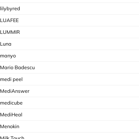
lilybyred
LUAFEE
LUMMIR
Luna
manyo
Mario Badescu
medi peel
MediAnswer
medicube
MediHeal
Menokin
Milk Touch