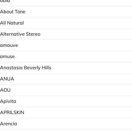
abib
About Tone
All Natural
Alternative Stereo
amauve
amuse
Anastasia Beverly Hills
ANUA
AOU
Apivita
APRILSKIN
Arencia