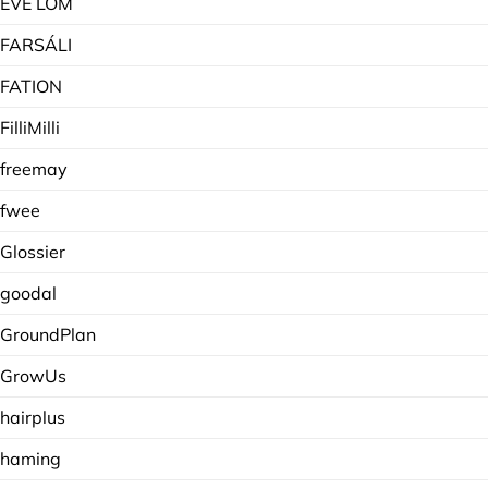
EVE LOM
FARSÁLI
FATION
FilliMilli
freemay
fwee
Glossier
goodal
GroundPlan
GrowUs
hairplus
haming