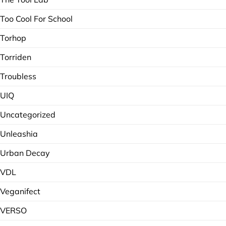
Too Cool For School
Torhop
Torriden
Troubless
UIQ
Uncategorized
Unleashia
Urban Decay
VDL
Veganifect
VERSO