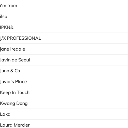
i'm from
ilso
IPKN&
J/X PROFESSIONAL
jane iredale
Javin de Seoul
Juno & Co.
Juvia's Place
Keep In Touch
Kwang Dong
Laka
Laura Mercier