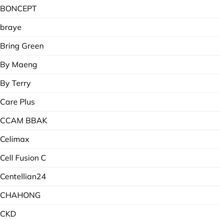
BONCEPT
braye
Bring Green
By Maeng
By Terry
Care Plus
CCAM BBAK
Celimax
Cell Fusion C
Centellian24
CHAHONG
CKD