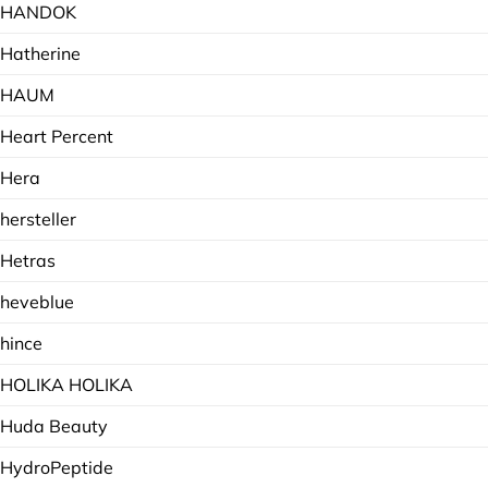
HANDOK
Hatherine
HAUM
Heart Percent
Hera
hersteller
Hetras
heveblue
hince
HOLIKA HOLIKA
Huda Beauty
HydroPeptide