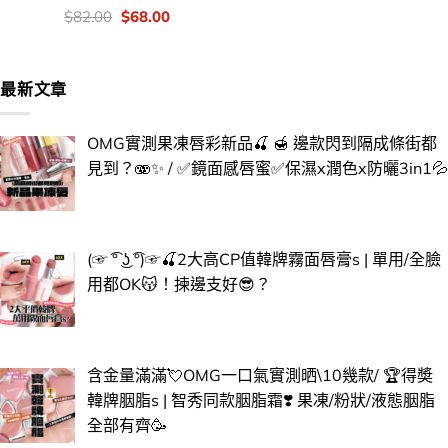
價
Original
Current
$
82.00
$
68.00
錢：
price
price
was:
is:
$82.00.
$68.00.
最新文章
OMG實測果凍唇彩新品🍒 🍯 邊款閃到隔成條街都
見到？🫨✨ / ✅​鏡面感唇蜜✅​保濕x潤色x防曬3in1💦
(☞ ͡° ͜ʖ ͡°)☞🍒​2大高CP值韓牌霧面唇膏s | 單用/全臉
用都OK😽​！揀邊支好😎​？
含金量滿滿💘OMG一口氣實測晒\10幾款/ 🏆得奬
韓牌胭脂s | 智秀同款胭脂霜❣️ 果凍/粉狀/液態胭脂
全部有齊🥳