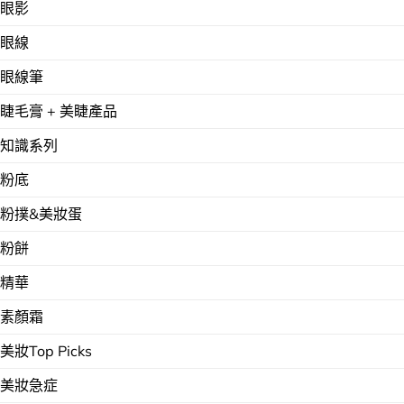
眼影
眼線
眼線筆
睫毛膏 + 美睫產品
知識系列
粉底
粉撲&美妝蛋
粉餅
精華
素顏霜
美妝Top Picks
美妝急症