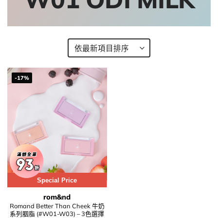
-17%
Special Price
rom&nd
Romand Better Than Cheek 牛奶
系列胭脂 (#W01-W03) – 3色選擇