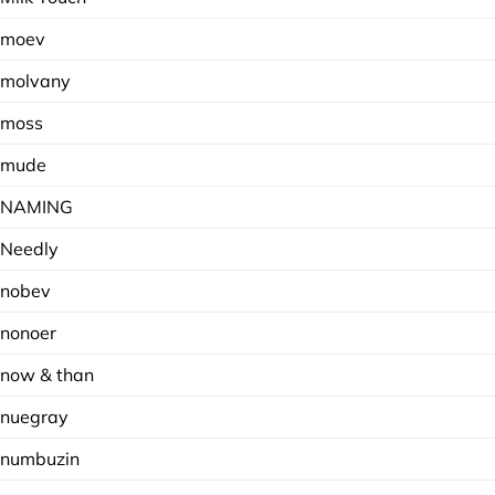
moev
molvany
moss
mude
NAMING
Needly
nobev
nonoer
now & than
nuegray
numbuzin