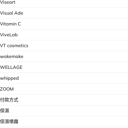
Viseart
Visual Ade
Vitamin C
ViveLab
VT cosmetics
wakemake
WELLAGE
whipped
ZOOM
付款方式
保濕
保濕噴霧